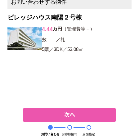
お問い合わせする物件
ビレッジハウス南陽２号棟
4.44
万円
（管理費等－）
敷 －／礼 －
5階／3DK／53.08㎡
お問い合わせ
お客様情報
店舗指定