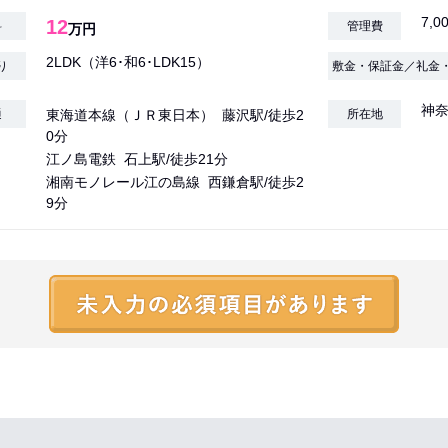
7,0
12
料
管理費
万円
2LDK（洋6･和6･LDK15）
り
敷金・保証金／礼金
神奈
通
東海道本線（ＪＲ東日本） 藤沢駅/徒歩2
所在地
0分
江ノ島電鉄 石上駅/徒歩21分
湘南モノレール江の島線 西鎌倉駅/徒歩2
9分