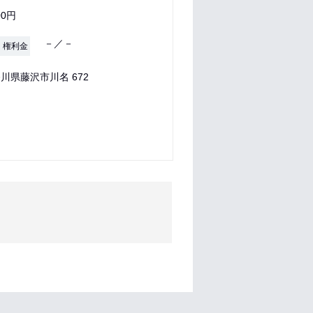
00円
－／－
・権利金
川県藤沢市川名 672