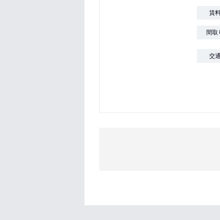
賃
間取
交