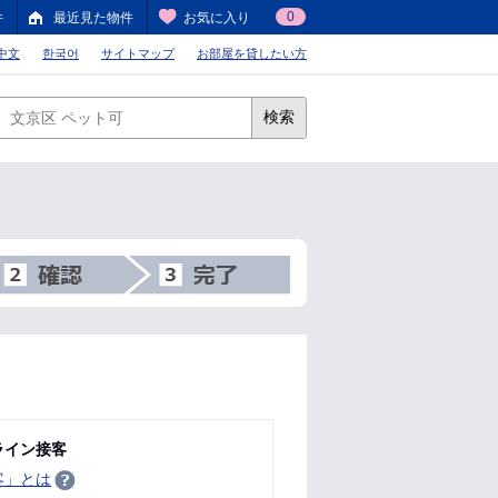
0
件
最近見た物件
お気に入り
中文
한국어
サイトマップ
お部屋を貸したい方
検索
ライン接客
客」とは