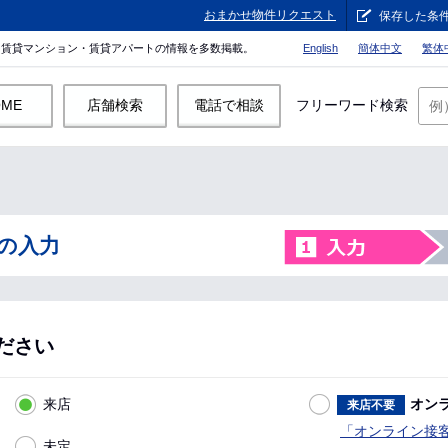
おまかせ物件リクエスト
保存した条
。賃貸マンション・賃貸アパートの情報を多数掲載。
English
簡体中文
繁体
OME
店舗検索
電話で相談
フリーワード検索
の入力
ださい
来店
オン
来店不要
「オンライン接
未定