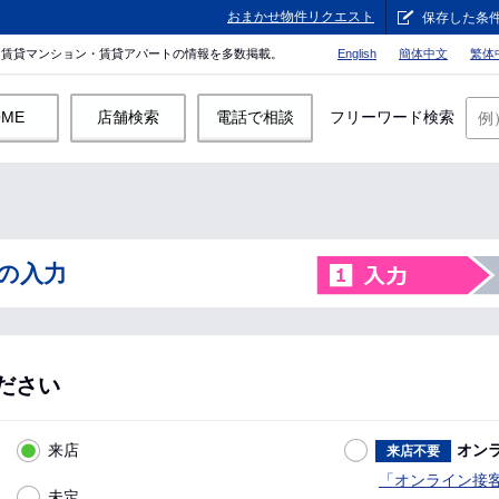
おまかせ物件リクエスト
保存した条
。賃貸マンション・賃貸アパートの情報を多数掲載。
English
簡体中文
繁体
OME
店舗検索
電話で相談
フリーワード検索
の入力
ださい
来店
オン
来店不要
「オンライン接
未定