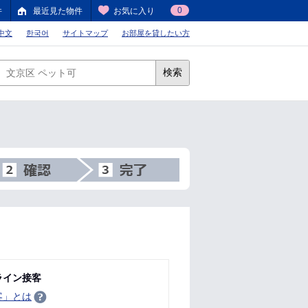
0
件
最近見た物件
お気に入り
中文
한국어
サイトマップ
お部屋を貸したい方
検索
ライン接客
客」とは