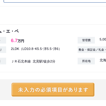
ム・エ・ペ
5,0
6.7
料
管理費
万円
2LDK（LD10.8･K5.5･洋5.5･洋6）
り
敷金・保証金／礼金
北海
通
ＪＲ石北本線 北見駅/徒歩2分
所在地