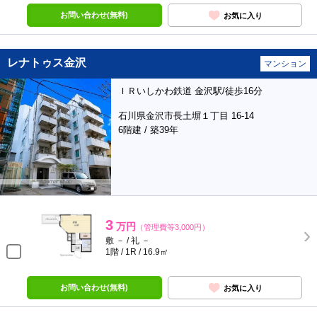
お問い合わせ(無料)
お気に入り
レナトゥス金沢
マンション
ＩＲいしかわ鉄道 金沢駅/徒歩16分
石川県金沢市長土塀１丁目 16-14
6階建 / 築39年
3
万円
（管理費等3,000円）
敷 － / 礼 －
1階 / 1R / 16.9㎡
お問い合わせ(無料)
お気に入り