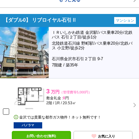
【ダブル0】 リブロイヤル石引Ⅱ
マンション
ＩＲいしかわ鉄道 金沢駅/バス乗車20分/北鉄
バス 石引２丁目/徒歩1分
北陸鉄道石川線 野町駅/バス乗車20分/北鉄バ
ス 小立野/徒歩2分
石川県金沢市石引２丁目 9-7
7階建 / 築35年
3
万円
（管理費等5,000円）
敷金礼金 :
0
円
2階 / 1R / 20.53㎡
金沢では貴重な都市ガス物件！ネット無料です！
パノラマ
お問い合わせ(無料)
お気に入り