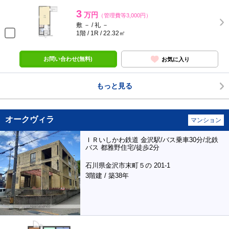
3
万円
（管理費等3,000円）
敷 － / 礼 －
1階 / 1R / 22.32㎡
お問い合わせ(無料)
お気に入り
もっと見る
オークヴィラ
マンション
ＩＲいしかわ鉄道 金沢駅/バス乗車30分/北鉄
バス 都雅野住宅/徒歩2分
石川県金沢市末町５の 201-1
3階建 / 築38年