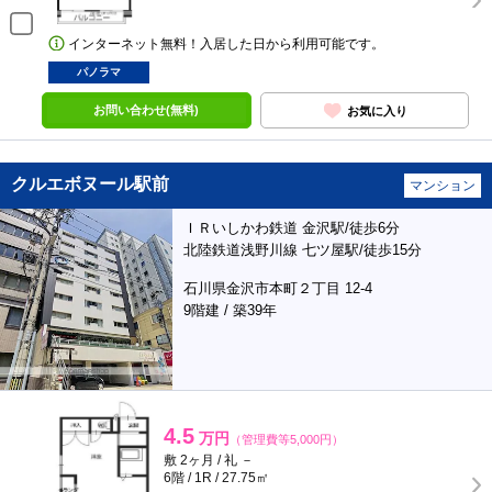
インターネット無料！入居した日から利用可能です。
パノラマ
お問い合わせ(無料)
お気に入り
クルエボヌール駅前
マンション
ＩＲいしかわ鉄道 金沢駅/徒歩6分
北陸鉄道浅野川線 七ツ屋駅/徒歩15分
石川県金沢市本町２丁目 12-4
9階建 / 築39年
4.5
万円
（管理費等5,000円）
敷 2ヶ月 / 礼 －
6階 / 1R / 27.75㎡