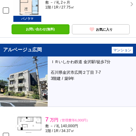
敷 － / 礼 2ヶ月
1階 / 1R / 27.75㎡
パノラマ
お問い合わせ(無料)
お気に入り
アルベージュ広岡
マンション
ＩＲいしかわ鉄道 金沢駅/徒歩7分
石川県金沢市広岡２丁目 7-7
3階建 / 築9年
7
万円
（管理費等6,000円）
敷 － / 礼 140,000円
1階 / 1R / 34.37㎡