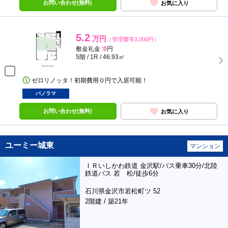
お問い合わせ(無料)
お気に入り
5.2
万円
（管理費等3,000円）
敷金礼金 :
0
円
5階 / 1R / 46.93㎡
ゼロリノッタ！初期費用０円で入居可能！
パノラマ
お問い合わせ(無料)
お気に入り
ユーミー城東
マンション
ＩＲいしかわ鉄道 金沢駅/バス乗車30分/北陸
鉄道バス 若 松/徒歩6分
石川県金沢市若松町ツ 52
2階建 / 築21年