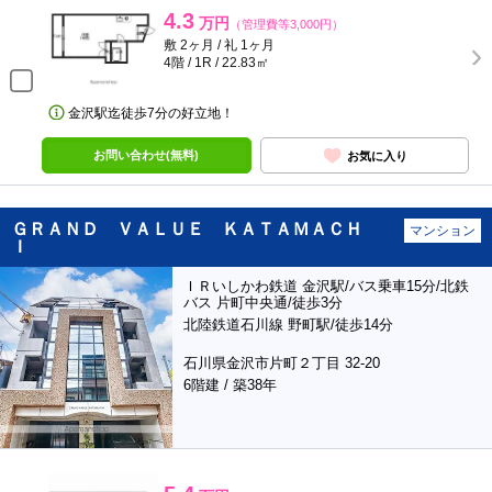
4.3
万円
（管理費等3,000円）
敷 2ヶ月 / 礼 1ヶ月
4階 / 1R / 22.83㎡
金沢駅迄徒歩7分の好立地！
お問い合わせ(無料)
お気に入り
ＧＲＡＮＤ ＶＡＬＵＥ ＫＡＴＡＭＡＣＨ
マンション
Ｉ
ＩＲいしかわ鉄道 金沢駅/バス乗車15分/北鉄
バス 片町中央通/徒歩3分
北陸鉄道石川線 野町駅/徒歩14分
石川県金沢市片町２丁目 32-20
6階建 / 築38年