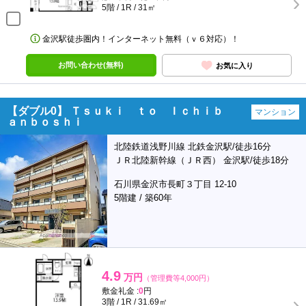
5階 / 1R / 31㎡
金沢駅徒歩圏内！インターネット無料（ｖ６対応）！
お問い合わせ(無料)
お気に入り
【ダブル0】 Ｔｓｕｋｉ ｔｏ Ｉｃｈｉｂ
マンション
ａｎｂｏｓｈｉ
北陸鉄道浅野川線 北鉄金沢駅/徒歩16分
ＪＲ北陸新幹線（ＪＲ西） 金沢駅/徒歩18分
石川県金沢市長町３丁目 12-10
5階建 / 築60年
4.9
万円
（管理費等4,000円）
敷金礼金 :
0
円
3階 / 1R / 31.69㎡