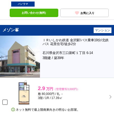
パノラマ
お問い合わせ(無料)
お気に入り
メゾン峯
マンション
ＩＲいしかわ鉄道 金沢駅/バス乗車19分/北鉄
バス 花里住宅/徒歩2分
石川県金沢市三口新町１丁目 6-14
3階建 / 築39年
2.9
万円
（管理費等3,000円）
敷 80,000円 / 礼 －
3階 / 1R / 17.39㎡
ネット無料で最上階南東向きの明るいお部屋。