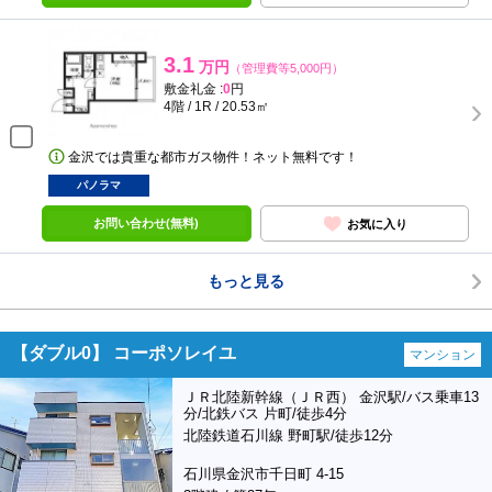
3.1
万円
（管理費等5,000円）
敷金礼金 :
0
円
4階 / 1R / 20.53㎡
金沢では貴重な都市ガス物件！ネット無料です！
パノラマ
お問い合わせ(無料)
お気に入り
もっと見る
【ダブル0】 コーポソレイユ
マンション
ＪＲ北陸新幹線（ＪＲ西） 金沢駅/バス乗車13
分/北鉄バス 片町/徒歩4分
北陸鉄道石川線 野町駅/徒歩12分
石川県金沢市千日町 4-15