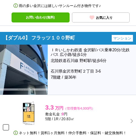
雨の多い金沢には嬉しいサンルーム付き物件です♪
お問い合わせ(無料)
お気に入り
【ダブル0】 フラッツ１００野町
マンション
ＩＲいしかわ鉄道 金沢駅/バス乗車20分/北鉄
バス 広小路/徒歩1分
北陸鉄道石川線 野町駅/徒歩6分
石川県金沢市野町２丁目 3-6
7階建 / 築36年
3.3
万円
（管理費等4,000円）
敷金礼金 :
0
円
5階 / 1R / 20.83㎡
ネット無料！賃料1ヶ月無料！仲介手数料・保証料・鍵交換無料！