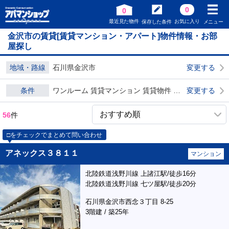
0
0
最近見た物件
お気に入り
保存した条件
メニュー
金沢市の賃貸[賃貸マンション・アパート]物件情報・お部
屋探し
地域・路線
石川県金沢市
変更する
条件
ワンルーム 賃貸マンション 賃貸物件 ダブル0
変更する
56
件
□をチェックでまとめて問い合わせ
アネックス３８１１
マンション
北陸鉄道浅野川線 上諸江駅/徒歩16分
北陸鉄道浅野川線 七ツ屋駅/徒歩20分
石川県金沢市西念３丁目 8-25
3階建 / 築25年