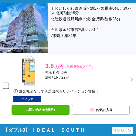
ＩＲいしかわ鉄道 金沢駅/バス乗車8分/北鉄バ
ス 北町/徒歩6分
北陸鉄道浅野川線 北鉄金沢駅/徒歩28分
石川県金沢市若宮町ホ 31-1
7階建 / 築34年
3.8
万円
（管理費等5,000円）
敷金礼金 :
0
円
2階 / 1R / 22㎡
敷金礼金なしで入居出来るリノベーション賃貸！
パノラマ
お問い合わせ(無料)
お気に入り
【ダブル0】 ＩＤＥＡＬ ＳＯＵＴＨ
マンション