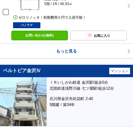
5階 / 1R / 46.93㎡
ゼロリノッタ！初期費用０円で入居可能！
パノラマ
お問い合わせ(無料)
お気に入り
もっと見る
ベルトピア金沢Ⅳ
マンション
ＩＲいしかわ鉄道 金沢駅/徒歩5分
北陸鉄道浅野川線 七ツ屋駅/徒歩12分
石川県金沢市此花町 2-40
5階建 / 築34年