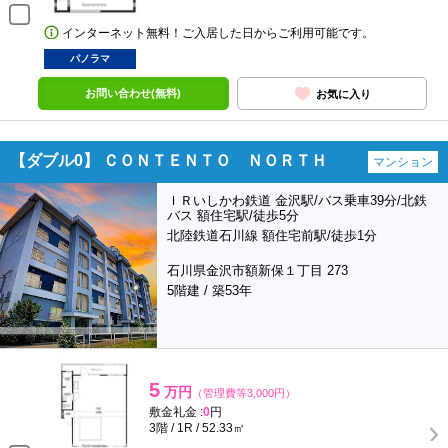
インターネット無料！ご入居した日からご利用可能です。
パノラマ
お問い合わせ(無料)
お気に入り
【ダブル0】 ＣＯＮＴＥＮＴＯ ＮＯＲＴＨ
マンション
ＩＲいしかわ鉄道 金沢駅/バス乗車39分/北鉄
バス 額住宅駅/徒歩5分
北陸鉄道石川線 額住宅前駅/徒歩1分
石川県金沢市額新保１丁目 273
5階建 / 築53年
5
万円
（管理費等3,000円）
敷金礼金 :
0
円
3階 / 1R / 52.33㎡