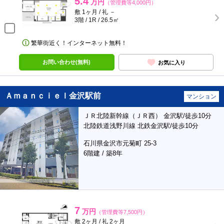
5.4
万円
（管理費等4,000円）
敷 1ヶ月 / 礼 －
3階 / 1R / 26.5㎡
繁華街近く！インターネット無料！
お問い合わせ(無料)
お気に入り
Ａｍａｎｃｉｅｌ金沢駅前
マンション
ＪＲ北陸新幹線（ＪＲ西） 金沢駅/徒歩10分
北陸鉄道浅野川線 北鉄金沢駅/徒歩10分
石川県金沢市元菊町 25-3
6階建 / 築8年
7
万円
（管理費等7,500円）
敷 2ヶ月 / 礼 2ヶ月