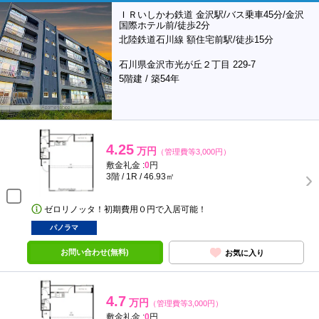
ＩＲいしかわ鉄道 金沢駅/バス乗車45分/金沢
国際ホテル前/徒歩2分
北陸鉄道石川線 額住宅前駅/徒歩15分
石川県金沢市光が丘２丁目 229-7
5階建 / 築54年
4.25
万円
（管理費等3,000円）
敷金礼金 :
0
円
3階 / 1R / 46.93㎡
ゼロリノッタ！初期費用０円で入居可能！
パノラマ
お問い合わせ(無料)
お気に入り
4.7
万円
（管理費等3,000円）
敷金礼金 :
0
円