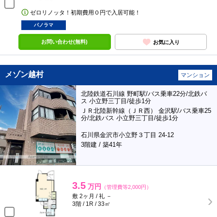
ゼロリノッタ！初期費用０円で入居可能！
パノラマ
お問い合わせ(無料)
お気に入り
メゾン越村
マンション
北陸鉄道石川線 野町駅/バス乗車22分/北鉄バ
ス 小立野三丁目/徒歩1分
ＪＲ北陸新幹線（ＪＲ西） 金沢駅/バス乗車25
分/北鉄バス 小立野三丁目/徒歩1分
石川県金沢市小立野３丁目 24-12
3階建 / 築41年
3.5
万円
（管理費等2,000円）
敷 2ヶ月 / 礼 －
3階 / 1R / 33㎡