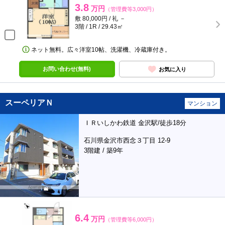
3.8
万円
（管理費等3,000円）
敷 80,000円 / 礼 －
3階 / 1R / 29.43㎡
ネット無料。広々洋室10帖、洗濯機、冷蔵庫付き。
お問い合わせ(無料)
お気に入り
スーペリアＮ
マンション
ＩＲいしかわ鉄道 金沢駅/徒歩18分
石川県金沢市西念３丁目 12-9
3階建 / 築9年
6.4
万円
（管理費等6,000円）