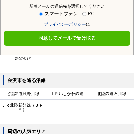
新着メールの送信先を選択してください
近隣の駅
スマートフォン
PC
大河端駅
金沢駅
七ツ屋駅
プライバシーポリシー
に
三ツ屋駅
上諸江駅
西金沢駅
同意してメールで受け取る
北鉄金沢駅
額住宅前駅
三口駅
東金沢駅
金沢市を通る沿線
北陸鉄道浅野川線
ＩＲいしかわ鉄道
北陸鉄道石川線
ＪＲ北陸新幹線（ＪＲ
西）
周辺の人気エリア