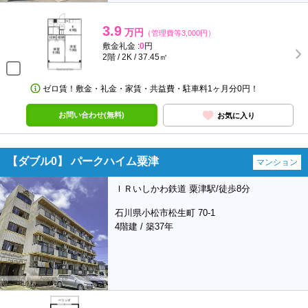
3.9
万円
（管理費等3,000円）
敷金礼金 :
0
円
2階 / 2K / 37.45㎡
ゼロ賃！敷金・礼金・家賃・共益費・駐車料1ヶ月分0円！
お問い合わせ(無料)
お気に入り
【ダブル0】 パークハイム粟津
マンション
ＩＲいしかわ鉄道 粟津駅/徒歩8分
石川県小松市松生町 70-1
4階建 / 築37年