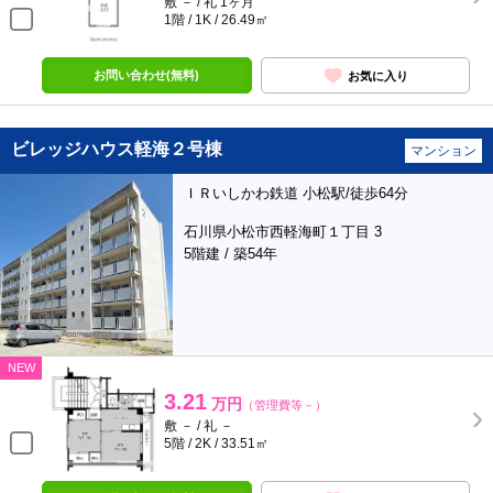
敷 － / 礼 1ヶ月
1階 / 1K / 26.49㎡
お問い合わせ(無料)
お気に入り
ビレッジハウス軽海２号棟
マンション
ＩＲいしかわ鉄道 小松駅/徒歩64分
石川県小松市西軽海町１丁目 3
5階建 / 築54年
NEW
3.21
万円
（管理費等－）
敷 － / 礼 －
5階 / 2K / 33.51㎡