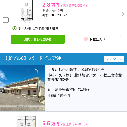
2.8
万円
（管理費等2,000円）
敷金礼金 :
0
円
4階 / 1K / 23.8㎡
オール電化の単身向け物件！
お問い合わせ(無料)
お気に入り
【ダブル0】 バードピュア沖
マンション
ＩＲいしかわ鉄道 小松駅/徒歩23分
小松バス（株） 北鉄加賀バス 小松工業高校
前停/徒歩2分
石川県小松市沖町 ｿ104番
2階建 / 築27年
5.5
万円
（管理費等4,700円）