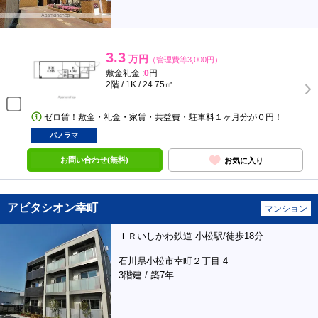
3.3
万円
（管理費等3,000円）
敷金礼金 :
0
円
2階 / 1K / 24.75㎡
ゼロ賃！敷金・礼金・家賃・共益費・駐車料１ヶ月分が０円！
パノラマ
お問い合わせ(無料)
お気に入り
アビタシオン幸町
マンション
ＩＲいしかわ鉄道 小松駅/徒歩18分
石川県小松市幸町２丁目 4
3階建 / 築7年