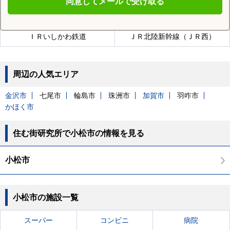
同意してメールで受け取る
小松市を通る沿線
ＩＲいしかわ鉄道
ＪＲ北陸新幹線（ＪＲ西）
周辺の人気エリア
金沢市
七尾市
輪島市
珠洲市
加賀市
羽咋市
かほく市
住む街研究所で小松市の情報を見る
小松市
小松市の施設一覧
スーパー
コンビニ
病院