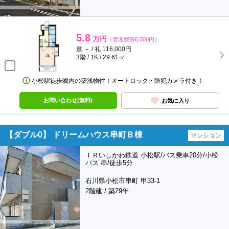
5.8
万円
（管理費等6,000円）
敷 － / 礼 116,000円
3階 / 1K / 29.61㎡
小松駅徒歩圏内の築浅物件！オートロック・防犯カメラ付き！
お問い合わせ(無料)
お気に入り
【ダブル0】 ドリームハウス串町Ｂ棟
マンション
ＩＲいしかわ鉄道 小松駅/バス乗車20分/小松
バス 串/徒歩5分
石川県小松市串町 甲33-1
2階建 / 築29年