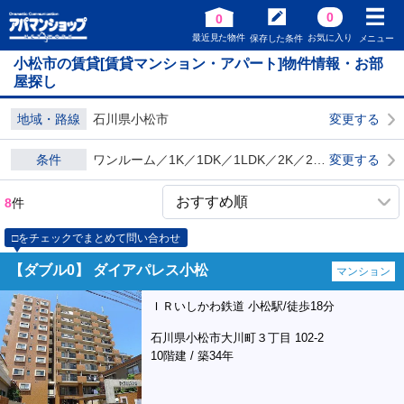
0
0
最近見た物件
お気に入り
保存した条件
メニュー
小松市の賃貸[賃貸マンション・アパート]物件情報・お部
屋探し
地域・路線
石川県小松市
変更する
条件
ワンルーム／1K／1DK／1LDK／2K／2DK 賃貸マンション 賃貸物件 ダブル0
変更する
8
件
□をチェックでまとめて問い合わせ
【ダブル0】 ダイアパレス小松
マンション
ＩＲいしかわ鉄道 小松駅/徒歩18分
石川県小松市大川町３丁目 102-2
10階建 / 築34年