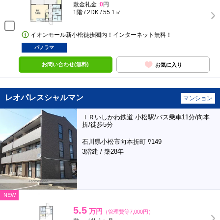
敷金礼金 :
0
円
1階 / 2DK / 55.1㎡
イオンモール新小松徒歩圏内！インターネット無料！
パノラマ
お問い合わせ(無料)
お気に入り
レオパレスシャルマン
マンション
ＩＲいしかわ鉄道 小松駅/バス乗車11分/向本
折/徒歩5分
石川県小松市向本折町 ﾜ149
3階建 / 築28年
NEW
5.5
万円
（管理費等7,000円）