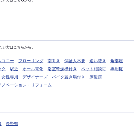
たい方はこちらから。
たい方はこちらから。
ルコニー
フローリング
南向き
保証人不要
追い焚き
角部屋
ック
駅近
オール電化
浴室乾燥機付き
ペット相談可
専用庭
女性専用
デザイナーズ
バイク置き場付き
床暖房
リノベーション・リフォーム
県
長野県