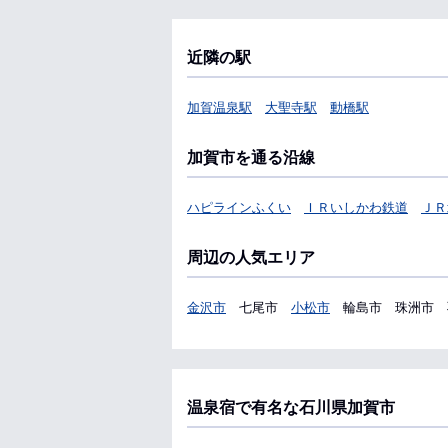
近隣の駅
加賀温泉駅
大聖寺駅
動橋駅
加賀市を通る沿線
ハピラインふくい
ＩＲいしかわ鉄道
ＪＲ
周辺の人気エリア
金沢市
七尾市
小松市
輪島市
珠洲市
温泉宿で有名な石川県加賀市