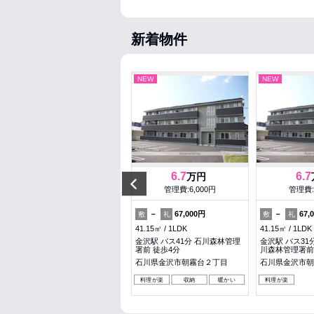
新着物件
NEW
NEW
NEW
6.3
6.7
6.7
万円
万円
Previous
管理費:5,500円
管理費:6,000円
管理費:
－
126,000円
－
67,000円
－
67,
敷
礼
敷
礼
敷
礼
42.11㎡
1LDK
41.15㎡
1LDK
41.15㎡
1LDK
野町駅 バス27分 「下林」下車
金沢駅 バス41分 石川森林管理
金沢駅 バス31
徒歩5分
署前 徒歩4分
川森林管理署前
石川県野々市市下林１丁目
石川県金沢市朝霧台２丁目
石川県金沢市朝
料理が楽
収納
料理が楽
収納
暖かい
料理が楽