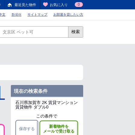
0
件
最近見た物件
お気に入り
中文
한국어
サイトマップ
お部屋を貸したい方
検索
現在の検索条件
石川県加賀市
2K 賃貸マンション
賃貸物件 ダブル0
この条件で
新着物件を
保存する
メールで受け取る