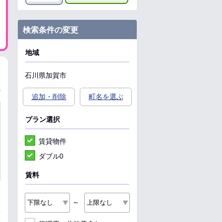
検索条件の変更
地域
石川県
加賀市
追加・削除
町名を選ぶ
プラン選択
賃貸物件
ダブル0
賃料
～