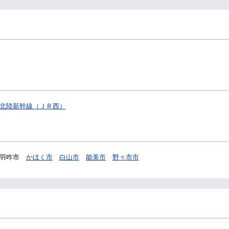
北陸新幹線（ＪＲ西）
羽咋市
かほく市
白山市
能美市
野々市市