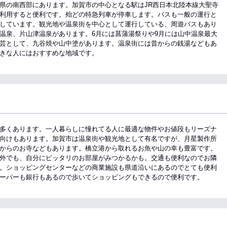
県の南西部にあります。加賀市の中心となる駅はJR西日本北陸本線大聖寺
利用すると便利です。殆どの特急列車が停車します。バスも一般の運行と
しています。観光地や温泉街を中心として運行している、周遊バスもあり
温泉、片山津温泉があります。6月には菖蒲湯祭りや9月には山中温泉最大
芸として、九谷焼や山中塗があります。温泉街には昔からの銭湯などもあ
きな人にはおすすめな地域です。
多くあります。一人暮らしに憧れてる人に最適な物件やお値段もリーズナ
向けもあります。加賀市は温泉街や観光地として有名ですが、月星製作所
からのお寺などもあります。橋立港から取れるお魚や山の幸も豊富です。
外でも、自分にピッタリのお部屋がみつかるかも。交通も便利なのでお隣
。ショッピングセンターなどの商業施設も県道沿いにあるのでとても便利
ーパーも銀行もあるので歩いてショッピングもできるので便利です。