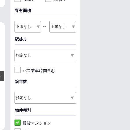
専有面積
～
NEW
NEW
NEW
駅徒歩
バス乗車時間含む
6.98
6.4
6.6
万円
万円
Next
管理費:6,700円
管理費:6,000円
管理費:5
築年数
－
69,800円
－
64,000円
－
66,0
敷
礼
敷
礼
敷
礼
30.59㎡
1R
51.38㎡
2LDK
37.09㎡
1LDK
バス 北鉄バス「桜田町」 徒歩9
野々市駅 徒歩16分
金沢駅 バス25分
分
分
石川県野々市市稲荷２丁目
石川県金沢市戸板２丁目
石川県金沢市泉
物件種別
収納
女性安心
料理が楽
収納
賃貸マンション