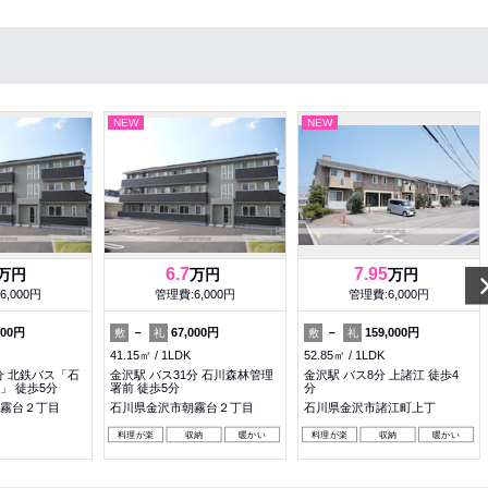
NEW
NEW
6.7
7.95
万円
万円
万円
6,000円
管理費:6,000円
管理費:6,000円
000円
－
67,000円
－
159,000円
敷
礼
敷
礼
41.15㎡
1LDK
52.85㎡
1LDK
分 北鉄バス「石
金沢駅 バス31分 石川森林管理
金沢駅 バス8分 上諸江 徒歩4
」 徒歩5分
署前 徒歩5分
分
霧台２丁目
石川県金沢市朝霧台２丁目
石川県金沢市諸江町上丁
料理が楽
収納
暖かい
料理が楽
収納
暖かい