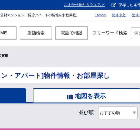
おまかせ物件リクエスト
保存した条
。賃貸マンション・賃貸アパートの情報を多数掲載。
English
簡体中文
繁体
OME
店舗検索
電話で相談
フリーワード検索
加賀市
ョン・アパート]物件情報・お部屋探し
地図を表示
並び順