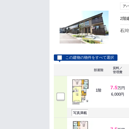
ア
2階
石川
この建物の物件をすべて選択
賃料／
部屋階
管理費
7.5
万円
1階
6,000円
写真満載