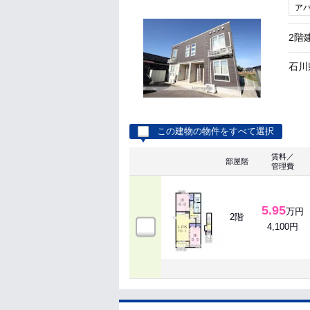
ア
2階
石川
この建物の物件をすべて選択
賃料／
部屋階
管理費
5.95
万円
2階
4,100円