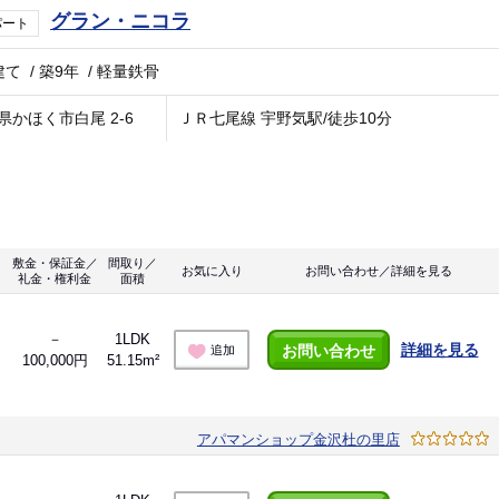
グラン・ニコラ
パート
建て
/
築9年
/
軽量鉄骨
県かほく市白尾 2-6
ＪＲ七尾線 宇野気駅/徒歩10分
敷金・保証金／
間取り／
お気に入り
お問い合わせ／詳細を見る
礼金・権利金
面積
－
1LDK
詳細を見る
お問い合わせ
追加
100,000円
51.15m²
アパマンショップ金沢杜の里店