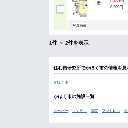
7.5
万円
1階
6,000円
写真満載
1件 ～ 2件を表示
住む街研究所でかほく市の情報を見
かほく市
かほく市の施設一覧
スーパー
コンビニ
病院
ファミレス
公