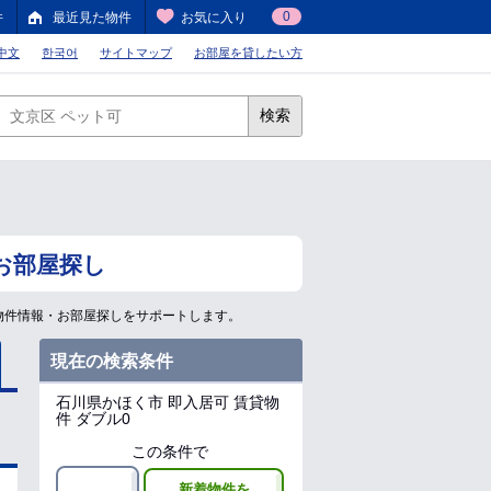
0
件
最近見た物件
お気に入り
中文
한국어
サイトマップ
お部屋を貸したい方
検索
お部屋探し
物件情報・お部屋探しをサポートします。
現在の検索条件
石川県かほく市
即入居可 賃貸物
件 ダブル0
この条件で
新着物件を