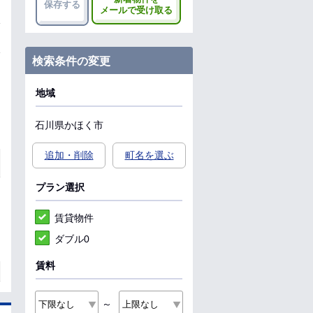
保存する
メールで受け取る
検索条件の変更
地域
石川県
かほく市
追加・削除
町名を選ぶ
プラン選択
賃貸物件
ダブル0
賃料
～