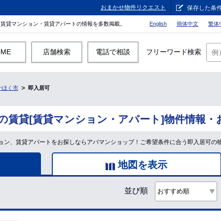
おまかせ物件リクエスト
保存した条
。賃貸マンション・賃貸アパートの情報を多数掲載。
English
簡体中文
繁体
OME
店舗検索
電話で相談
フリーワード検索
かほく市
即入居可
の賃貸[賃貸マンション・アパート]物件情報・
ョン、賃貸アパートをお探しならアパマンショップ！ご希望条件に合う即入居可の
地図を表示
並び順