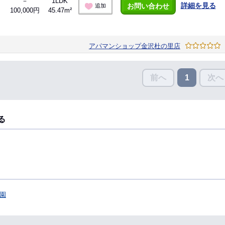
－
1LDK
詳細を見る
お問い合わせ
追加
100,000円
45.47m²
アパマンショップ金沢杜の里店
前へ
次へ
1
る
園