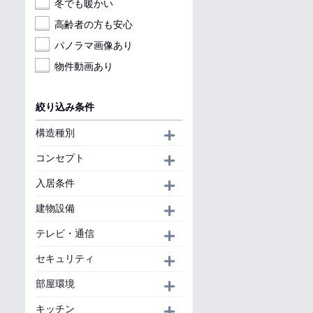
冬でも暖かい
高齢者の方も安心
パノラマ画像あり
物件動画あり
絞り込み条件
構造種別
開く
コンセプト
開く
入居条件
開く
建物設備
開く
テレビ・通信
開く
セキュリティ
開く
部屋環境
開く
キッチン
開く