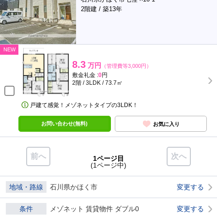
2階建 / 築13年
NEW
8.3
万円
（管理費等3,000円）
敷金礼金 :
0
円
2階 / 3LDK / 73.7㎡
戸建て感覚！メゾネットタイプの3LDK！
お問い合わせ(無料)
お気に入り
前へ
次へ
1ページ目
(1ページ中)
地域・路線
石川県かほく市
変更する
条件
メゾネット 賃貸物件 ダブル0
変更する