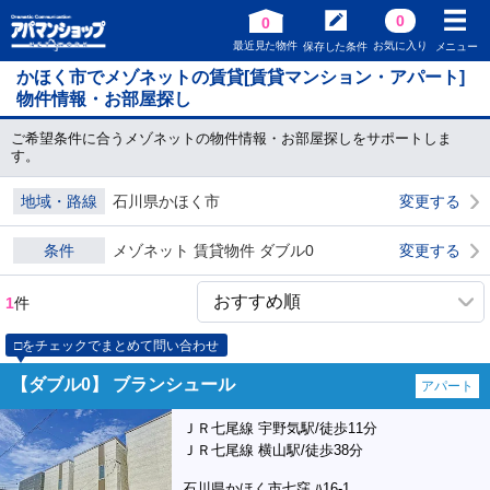
0
0
最近見た物件
お気に入り
保存した条件
メニュー
かほく市でメゾネットの賃貸[賃貸マンション・アパート]
物件情報・お部屋探し
ご希望条件に合うメゾネットの物件情報・お部屋探しをサポートしま
す。
地域・路線
石川県かほく市
変更する
条件
メゾネット 賃貸物件 ダブル0
変更する
1
件
□をチェックでまとめて問い合わせ
【ダブル0】 ブランシュール
アパート
ＪＲ七尾線 宇野気駅/徒歩11分
ＪＲ七尾線 横山駅/徒歩38分
石川県かほく市七窪 ﾊ16-1