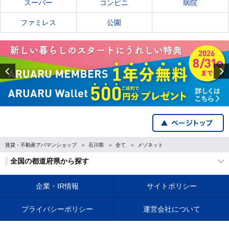
スーパー
コンビニ
病院
ファミレス
公園
Previous
賃貸・不動産アパマンショップ
石川県
全て
メゾネット
全国の都道府県から探す
企業・IR情報
サイトポリシー
プライバシーポリシー
運営会社について