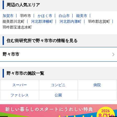
周辺の人気エリア
加賀市
羽咋市
かほく市
白山市
能美市
能美郡川北町
河北郡津幡町
河北郡内灘町
羽咋郡志賀町
羽咋郡宝達志水町
住む街研究所で野々市市の情報を見る
野々市市
野々市市の施設一覧
スーパー
コンビニ
病院
ファミレス
公園