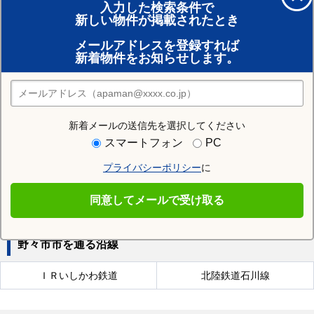
入力した検索条件で
新しい物件が掲載されたとき
賃貸のプロがお部屋探し！
メールアドレスを登録すれば
おまかせ物件リクエスト
新着物件をお知らせします。
住みたい街の店舗を探す
店舗検索
新着メールの送信先を選択してください
近隣の駅
スマートフォン
PC
野々市駅
野々市工大前駅
野々市駅
プライバシーポリシー
に
押野駅
同意してメールで受け取る
野々市市を通る沿線
ＩＲいしかわ鉄道
北陸鉄道石川線