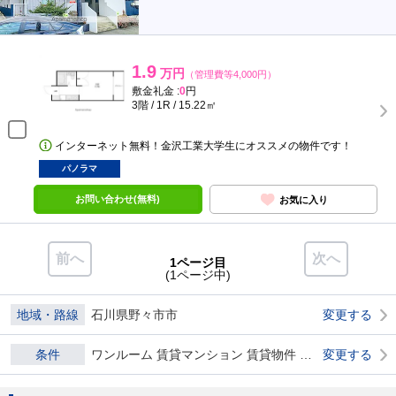
1.9
万円
（管理費等4,000円）
敷金礼金 :
0
円
3階 / 1R / 15.22㎡
インターネット無料！金沢工業大学生にオススメの物件です！
パノラマ
お問い合わせ(無料)
お気に入り
前へ
次へ
1ページ目
(1ページ中)
地域・路線
石川県野々市市
変更する
条件
ワンルーム 賃貸マンション 賃貸物件 ダブル0
変更する