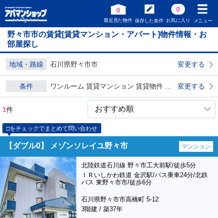
0
0
最近見た物件
お気に入り
保存した条件
メニュー
野々市市の賃貸[賃貸マンション・アパート]物件情報・お
部屋探し
地域・路線
石川県野々市市
変更する
条件
ワンルーム 賃貸マンション 賃貸物件 ダブル0
変更する
1
件
□をチェックでまとめて問い合わせ
【ダブル0】 メゾンソレイユ野々市
マンション
北陸鉄道石川線 野々市工大前駅/徒歩5分
ＩＲいしかわ鉄道 金沢駅/バス乗車24分/北鉄
バス 東野々市市/徒歩6分
石川県野々市市高橋町 5-12
3階建 / 築37年