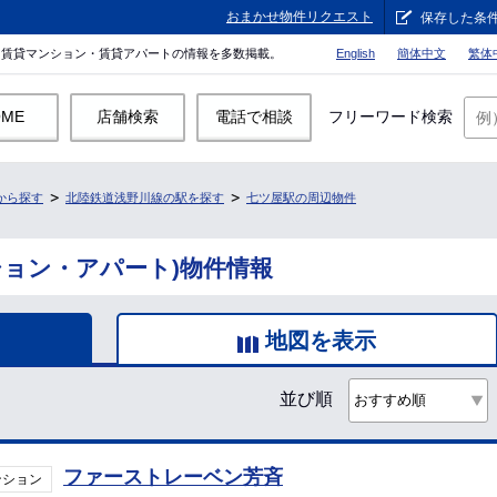
おまかせ物件リクエスト
保存した条
。賃貸マンション・賃貸アパートの情報を多数掲載。
English
簡体中文
繁体
OME
店舗検索
電話で相談
フリーワード検索
から探す
北陸鉄道浅野川線の駅を探す
七ツ屋駅の周辺物件
ション・アパート)物件情報
地図を表示
並び順
ファーストレーベン芳斉
ンション