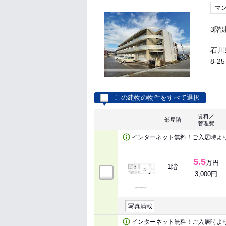
マ
3階
石川
8-25
この建物の物件をすべて選択
賃料／
部屋階
管理費
インターネット無料！ご入居時よ
5.5
万円
1階
3,000円
写真満載
インターネット無料！ご入居時よ