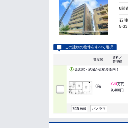
8階
石川
5-33
この建物の物件をすべて選択
賃料／
部屋階
管理費
金沢駅・武蔵が辻徒歩圏内！
7.6
万円
6階
9,400円
写真満載
パノラマ