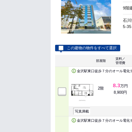
9階
石川
5-35
この建物の物件をすべて選択
賃料／
部屋階
管理費
金沢駅東口徒歩７分のオール電化
8.3
万円
2階
8,900円
写真満載
金沢駅東口徒歩７分のオール電化