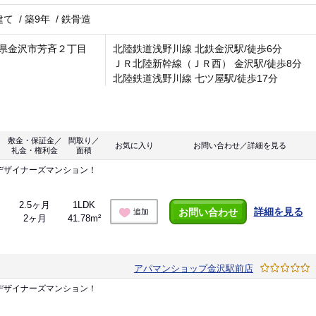
建て
/
築9年
/
鉄骨造
県金沢市芳斉２丁目
北陸鉄道浅野川線 北鉄金沢駅/徒歩6分
ＪＲ北陸新幹線（ＪＲ西） 金沢駅/徒歩8分
北陸鉄道浅野川線 七ツ屋駅/徒歩17分
敷金・保証金／
間取り／
お気に入り
お問い合わせ／詳細を見る
礼金・権利金
面積
デザイナーズマンション！
2.5ヶ月
1LDK
詳細を見る
お問い合わせ
追加
2ヶ月
41.78m²
アパマンショップ金沢駅前店
デザイナーズマンション！