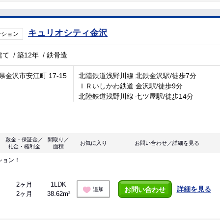
キュリオシティ金沢
ンション
建て
/
築12年
/
鉄骨造
県金沢市安江町 17-15
北陸鉄道浅野川線 北鉄金沢駅/徒歩7分
ＩＲいしかわ鉄道 金沢駅/徒歩9分
北陸鉄道浅野川線 七ツ屋駅/徒歩14分
敷金・保証金／
間取り／
お気に入り
お問い合わせ／詳細を見る
礼金・権利金
面積
ション！
2ヶ月
1LDK
詳細を見る
お問い合わせ
追加
2ヶ月
38.62m²