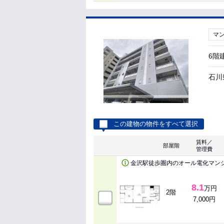
マ
6階
石川
この建物の物件をすべて選択
賃料／
部屋階
管理費
金沢駅徒歩圏内のオール電化マン
8.1
万円
2階
7,000円