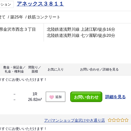
アネックス３８１１
ンション
建て
/
築25年
/
鉄筋コンクリート
県金沢市西念３丁目
北陸鉄道浅野川線 上諸江駅/徒歩16分
北陸鉄道浅野川線 七ツ屋駅/徒歩20分
敷金・保証金／
間取り／
お気に入り
お問い合わせ／詳細を見る
礼金・権利金
面積
りすぐにお使いいただけます！
－
1R
詳細を見る
お問い合わせ
追加
－
26.82m²
アパマンショップ金沢けやき通り店
りすぐにお使いいただけます！