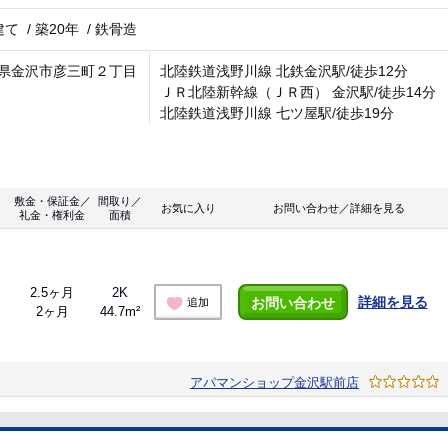
建て
/
築20年
/
鉄骨造
県金沢市彦三町２丁目
北陸鉄道浅野川線 北鉄金沢駅/徒歩12分
ＪＲ北陸新幹線（ＪＲ西） 金沢駅/徒歩14分
北陸鉄道浅野川線 七ツ屋駅/徒歩19分
敷金・保証金／
間取り／
お気に入り
お問い合わせ／詳細を見る
礼金・権利金
面積
2.5ヶ月
2K
詳細を見る
お問い合わせ
追加
2ヶ月
44.7m²
アパマンショップ金沢駅前店