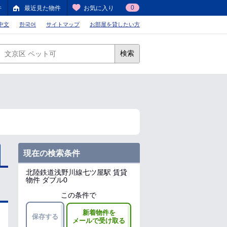
0
件
最近見た物件
お気に入り
中文
한국어
サイトマップ
お部屋を貸したい方
検索
現在の検索条件
北陸鉄道浅野川線七ツ屋駅
賃貸
物件 ダブル0
この条件で
新着物件を
保存する
メールで受け取る