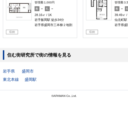
管理費:1,000円
管理費:3,
－
－
－
敷
礼
敷
28.16㎡
1K
39.49㎡
岩手飯岡駅 徒歩34分
仙北町駅 
岩手県盛岡市三本柳２地割
岩手県盛
収納
収納
住む街研究所で街の情報を見る
岩手県
盛岡市
東北本線
盛岡駅
©APAMAN Co.,Ltd.