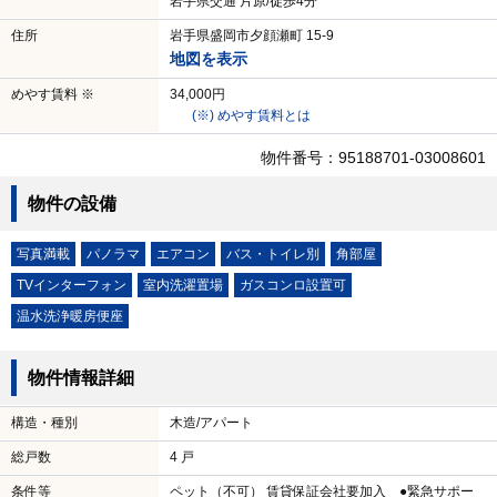
岩手県交通 片原/徒歩4分
住所
岩手県盛岡市夕顔瀬町 15-9
地図を表示
めやす賃料 ※
34,000円
(※) めやす賃料とは
物件番号：95188701-03008601
物件の設備
写真満載
パノラマ
エアコン
バス・トイレ別
角部屋
TVインターフォン
室内洗濯置場
ガスコンロ設置可
温水洗浄暖房便座
物件情報詳細
構造・種別
木造/アパート
総戸数
4 戸
条件等
ペット（不可） 賃貸保証会社要加入 ●緊急サポー