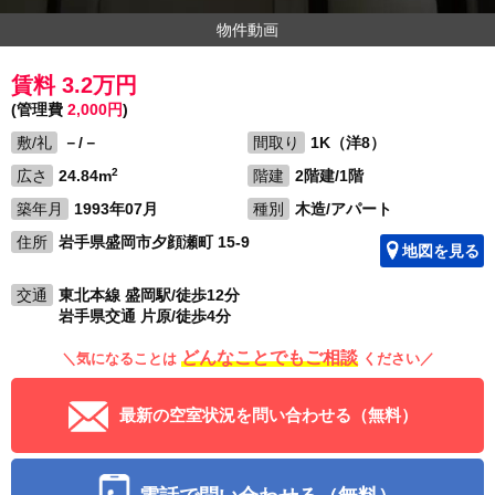
物件動画
賃料 3.2万円
(管理費
2,000円
)
敷/礼
－/－
間取り
1K（洋8）
2
広さ
24.84m
階建
2階建/1階
築年月
1993年07月
種別
木造/アパート
住所
岩手県盛岡市夕顔瀬町 15-9
地図を見る
交通
東北本線 盛岡駅/徒歩12分
岩手県交通 片原/徒歩4分
どんなことでもご相談
＼気になることは
ください／
最新の空室状況を問い合わせる（無料）