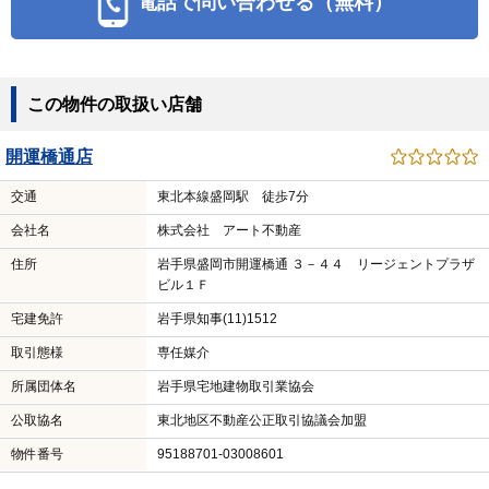
電話で問い合わせる（無料）
この物件の取扱い店舗
開運橋通店
交通
東北本線盛岡駅 徒歩7分
会社名
株式会社 アート不動産
住所
岩手県盛岡市開運橋通 ３－４４ リージェントプラザ
ビル１Ｆ
宅建免許
岩手県知事(11)1512
取引態様
専任媒介
所属団体名
岩手県宅地建物取引業協会
公取協名
東北地区不動産公正取引協議会加盟
物件番号
95188701-03008601