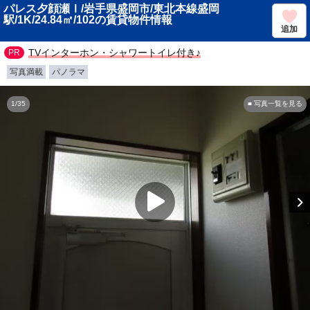
パレス夕顔瀬Ⅰ/岩手県盛岡市/東北本線盛岡
駅/1K/24.84㎡/102の賃貸物件情報
追加
TVインターホン・シャワートイレ付き♪
写真満載
パノラマ
1/35
■ 写真一覧を見る