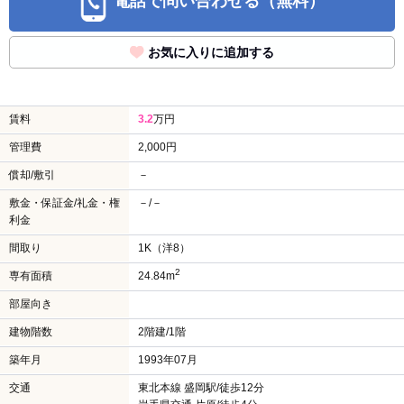
電話で問い合わせる（無料）
お気に入りに追加する
賃料
3.2
万円
管理費
2,000円
償却/敷引
－
敷金・保証金/礼金・権
－/－
利金
間取り
1K（洋8）
2
専有面積
24.84m
部屋向き
建物階数
2階建/1階
築年月
1993年07月
交通
東北本線 盛岡駅/徒歩12分