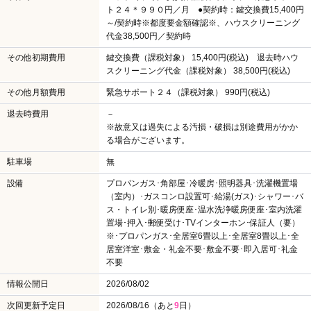
ト２４＊９９０円／月 ●契約時：鍵交換費15,400円
～/契約時※都度要金額確認※、ハウスクリーニング
代金38,500円／契約時
その他初期費用
鍵交換費（課税対象） 15,400円(税込) 退去時ハウ
スクリーニング代金（課税対象） 38,500円(税込)
その他月額費用
緊急サポート２４（課税対象） 990円(税込)
退去時費用
－
※故意又は過失による汚損・破損は別途費用がかか
る場合がございます。
駐車場
無
設備
プロパンガス･角部屋･冷暖房･照明器具･洗濯機置場
（室内）･ガスコンロ設置可･給湯(ガス)･シャワー･バ
ス・トイレ別･暖房便座･温水洗浄暖房便座･室内洗濯
置場･押入･郵便受け･TVインターホン･保証人（要）
※･プロパンガス･全居室6畳以上･全居室8畳以上･全
居室洋室･敷金・礼金不要･敷金不要･即入居可･礼金
不要
情報公開日
2026/08/02
次回更新予定日
2026/08/16（あと
9
日）