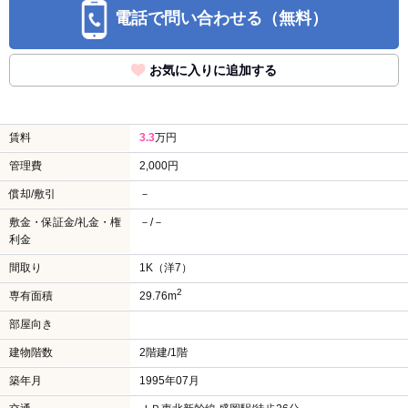
電話で問い合わせる（無料）
お気に入りに追加する
賃料
3.3
万円
管理費
2,000円
償却/敷引
－
敷金・保証金/礼金・権
－/－
利金
間取り
1K（洋7）
2
専有面積
29.76m
部屋向き
建物階数
2階建/1階
築年月
1995年07月