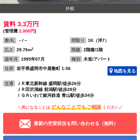
外観
賃料 3.3万円
(管理費
2,000円
)
敷/礼
－/－
間取り
1K（洋7）
2
広さ
29.76m
階建
2階建/1階
築年月
1995年07月
種別
木造/アパート
住所
岩手県盛岡市中屋敷町 1-56
地図を見る
交通
ＪＲ東北新幹線 盛岡駅/徒歩26分
ＪＲ田沢湖線 前潟駅/徒歩28分
ＩＧＲいわて銀河鉄道 青山駅/徒歩34分
どんなことでもご相談
＼気になることは
ください／
最新の空室状況を問い合わせる（無料）