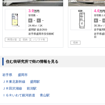
3.9
4.6
万円
万円
管理費:－
管理費:2,
－
－
－
敷
礼
敷
24.46㎡
1K
30.36㎡
盛岡駅 徒歩26分
岩手飯岡駅
岩手県盛岡市安倍館町
岩手県盛
目
料理が楽
収納
パノラマ有
収納
住む街研究所で街の情報を見る
岩手県
盛岡市
ＪＲ東北新幹線
盛岡駅
ＪＲ田沢湖線
前潟駅
ＩＧＲいわて銀河鉄道
青山駅