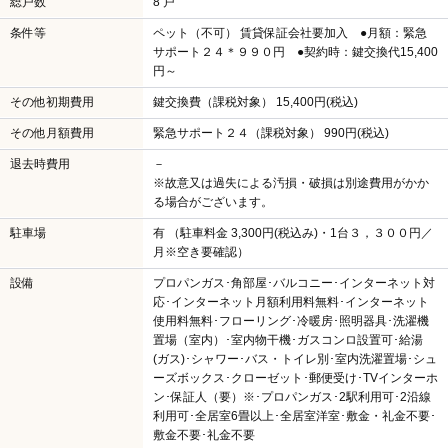
総戸数
8 戸
条件等
ペット（不可） 賃貸保証会社要加入 ●月額：緊急
サポート２４＊９９０円 ●契約時：鍵交換代15,400
円～
その他初期費用
鍵交換費（課税対象） 15,400円(税込)
その他月額費用
緊急サポート２４（課税対象） 990円(税込)
退去時費用
－
※故意又は過失による汚損・破損は別途費用がかか
る場合がございます。
駐車場
有 （駐車料金 3,300円(税込み)・1台３，３００円／
月※空き要確認）
設備
プロパンガス･角部屋･バルコニー･インターネット対
応･インターネット月額利用料無料･インターネット
使用料無料･フローリング･冷暖房･照明器具･洗濯機
置場（室内）･室内物干機･ガスコンロ設置可･給湯
(ガス)･シャワー･バス・トイレ別･室内洗濯置場･シュ
ーズボックス･クローゼット･郵便受け･TVインターホ
ン･保証人（要）※･プロパンガス･2駅利用可･2沿線
利用可･全居室6畳以上･全居室洋室･敷金・礼金不要･
敷金不要･礼金不要