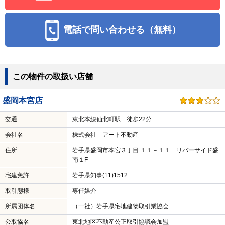
電話で問い合わせる（無料）
この物件の取扱い店舗
盛岡本宮店
交通
東北本線仙北町駅 徒歩22分
会社名
株式会社 アート不動産
住所
岩手県盛岡市本宮３丁目 １１－１１ リバーサイド盛
南１F
宅建免許
岩手県知事(11)1512
取引態様
専任媒介
所属団体名
（一社）岩手県宅地建物取引業協会
公取協名
東北地区不動産公正取引協議会加盟