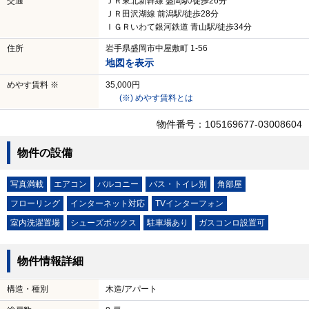
交通
ＪＲ東北新幹線 盛岡駅/徒歩26分
ＪＲ田沢湖線 前潟駅/徒歩28分
ＩＧＲいわて銀河鉄道 青山駅/徒歩34分
住所
岩手県盛岡市中屋敷町 1-56
地図を表示
めやす賃料 ※
35,000円
(※) めやす賃料とは
物件番号：105169677-03008604
物件の設備
写真満載
エアコン
バルコニー
バス・トイレ別
角部屋
フローリング
インターネット対応
TVインターフォン
室内洗濯置場
シューズボックス
駐車場あり
ガスコンロ設置可
物件情報詳細
構造・種別
木造/アパート