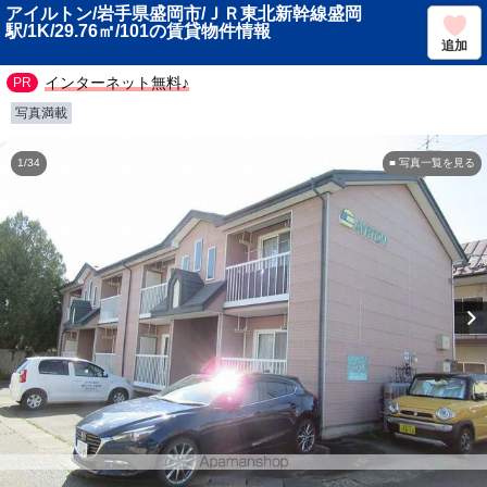
アイルトン/岩手県盛岡市/ＪＲ東北新幹線盛岡
駅/1K/29.76㎡/101の賃貸物件情報
追加
インターネット無料♪
写真満載
1/34
■ 写真一覧を見る