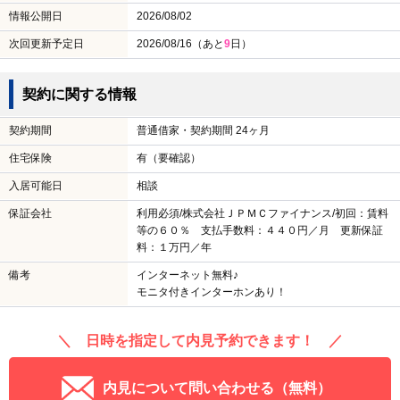
情報公開日
2026/08/02
次回更新予定日
2026/08/16（あと
9
日）
契約に関する情報
契約期間
普通借家・契約期間 24ヶ月
住宅保険
有（要確認）
入居可能日
相談
保証会社
利用必須/株式会社ＪＰＭＣファイナンス/初回：賃料
等の６０％ 支払手数料：４４０円／月 更新保証
料：１万円／年
備考
インターネット無料♪
モニタ付きインターホンあり！
＼ 日時を指定して内見予約できます！ ／
内見について問い合わせる（無料）