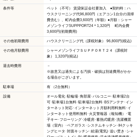
条件等
ペット（不可） 賃貸保証会社要加入 ●契約時：ハ
ウスクリーニング代96,800円（エアコン1台分の清掃
費含む）、町内会費3,600円（年額）●月額：シャー
メゾンライフSUPPPORT24＊1,320円 町内会費
3,600円(初期費用)
その他初期費用
ハウスクリーニング代（課税対象） 96,800円(税込)
その他月額費用
シャーメゾンライフＳＵＰＰＯＲＴ２４（課税対
象） 1,320円(税込)
退去時費用
－
※故意又は過失による汚損・破損は別途費用がかか
る場合がございます。
駐車場
有 （2台無料）
設備
オール電化･駐輪場･角部屋･バルコニー･駐車場2台
可･駐車場1台無料･駐車場2台無料･BSアンテナ･イン
ターネット対応･インターネット月額利用料無料･イ
ンターネット使用料無料･火災警報器（報知機）･電
子キー･フローリング･冷暖房･蓄熱式暖房･洗濯機置
場（室内）･ペアガラス･システムキッチン･IHクッキ
ングヒータ･対面キッチン･給湯(電気)･追い焚き･シャ