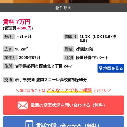
物件動画
賃料 7万円
(管理費
4,500円
)
敷/礼
－/1ヶ月
間取り
1LDK（LDK13.6･洋
6.9）
2
広さ
50.2m
階建
2階建/1階
築年月
2008年07月
種別
軽量鉄骨/アパート
住所
岩手県盛岡市西仙北２丁目 24-7
地図を見る
交通
岩手県交通 盛岡スコーレ高校前/徒歩5分
どんなことでもご相談
＼気になることは
ください／
最新の空室状況を問い合わせる（無料）
電話で問い合わせる（無料）