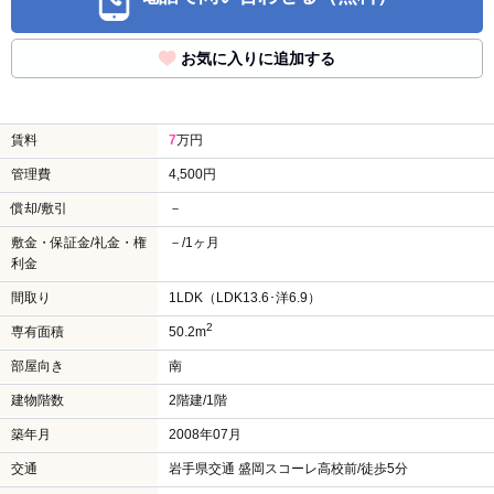
お気に入りに追加する
賃料
7
万円
管理費
4,500円
償却/敷引
－
敷金・保証金/礼金・権
－/1ヶ月
利金
間取り
1LDK（LDK13.6･洋6.9）
2
専有面積
50.2m
部屋向き
南
建物階数
2階建/1階
築年月
2008年07月
交通
岩手県交通 盛岡スコーレ高校前/徒歩5分