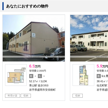
あなたにおすすめの物件
6.5
5.9
万円
万円
管理費:2,000円
管理費:3,
－
－
1ヶ
敷
礼
敷
52.17㎡
1LDK
38.41㎡
青山駅 徒歩16分
仙北町駅 
岩手県盛岡市安倍館町
岩手県盛
料理が楽
収納
収納