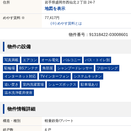
住所
岩手県盛岡市西仙北２丁目 24-7
地図を表示
めやす賃料 ※
77,417円
(※) めやす賃料とは
物件番号：91318422-03008601
物件の設備
写真満載
エアコン
オール電化
バルコニー
バス・トイレ別
駐輪場
BSアンテナ
角部屋
シャンプードレッサー
フローリング
インターネット対応
TVインターフォン
システムキッチン
追い焚き
室内洗濯置場
シューズボックス
駐車場あり
温水洗浄暖房便座
物件情報詳細
構造・種別
軽量鉄骨/アパート
総戸数
4 戸