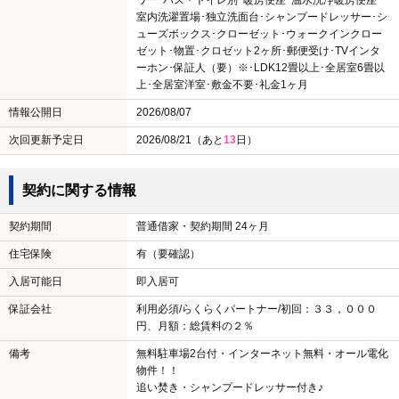
ワー･バス・トイレ別･暖房便座･温水洗浄暖房便座･
室内洗濯置場･独立洗面台･シャンプードレッサー･シ
ューズボックス･クローゼット･ウォークインクロー
ゼット･物置･クロゼット2ヶ所･郵便受け･TVインタ
ーホン･保証人（要）※･LDK12畳以上･全居室6畳以
上･全居室洋室･敷金不要･礼金1ヶ月
情報公開日
2026/08/07
次回更新予定日
2026/08/21（あと
13
日）
契約に関する情報
契約期間
普通借家・契約期間 24ヶ月
住宅保険
有（要確認）
入居可能日
即入居可
保証会社
利用必須/らくらくパートナー/初回：３３，０００
円、月額：総賃料の２％
備考
無料駐車場2台付・インターネット無料・オール電化
物件！！
追い焚き・シャンプードレッサー付き♪