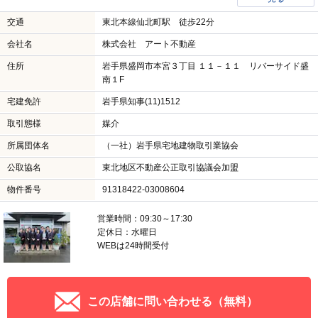
交通
東北本線仙北町駅 徒歩22分
会社名
株式会社 アート不動産
住所
岩手県盛岡市本宮３丁目 １１－１１ リバーサイド盛
南１F
宅建免許
岩手県知事(11)1512
取引態様
媒介
所属団体名
（一社）岩手県宅地建物取引業協会
公取協名
東北地区不動産公正取引協議会加盟
物件番号
91318422-03008604
営業時間：09:30～17:30
定休日：水曜日
WEBは24時間受付
この店舗に問い合わせる（無料）