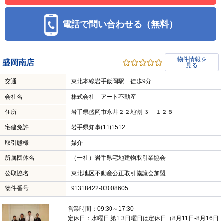
電話で問い合わせる（無料）
物件情報を
盛岡南店
見る
交通
東北本線岩手飯岡駅 徒歩9分
会社名
株式会社 アート不動産
住所
岩手県盛岡市永井２２地割 ３－１２６
宅建免許
岩手県知事(11)1512
取引態様
媒介
所属団体名
（一社）岩手県宅地建物取引業協会
公取協名
東北地区不動産公正取引協議会加盟
物件番号
91318422-03008605
営業時間：09:30～17:30
定休日：水曜日 第1.3日曜日は定休日（8月11日-8月16日