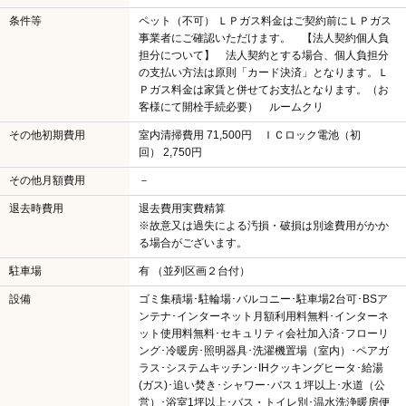
条件等
ペット（不可） ＬＰガス料金はご契約前にＬＰガス
事業者にご確認いただけます。 【法人契約個人負
担分について】 法人契約とする場合、個人負担分
の支払い方法は原則「カード決済」となります。Ｌ
Ｐガス料金は家賃と併せてお支払となります。（お
客様にて開栓手続必要） ルームクリ
その他初期費用
室内清掃費用 71,500円 ＩＣロック電池（初
回） 2,750円
その他月額費用
－
退去時費用
退去費用実費精算
※故意又は過失による汚損・破損は別途費用がかか
る場合がございます。
駐車場
有 （並列区画２台付）
設備
ゴミ集積場･駐輪場･バルコニー･駐車場2台可･BSア
ンテナ･インターネット月額利用料無料･インターネ
ット使用料無料･セキュリティ会社加入済･フローリ
ング･冷暖房･照明器具･洗濯機置場（室内）･ペアガ
ラス･システムキッチン･IHクッキングヒータ･給湯
(ガス)･追い焚き･シャワー･バス１坪以上･水道（公
営）･浴室1坪以上･バス・トイレ別･温水洗浄暖房便