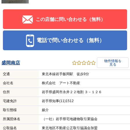
この店舗に問い合わせる（無料）
電話で問い合わせる（無料）
物件情報を
盛岡南店
見る
交通
東北本線岩手飯岡駅 徒歩9分
会社名
株式会社 アート不動産
住所
岩手県盛岡市永井２２地割 ３－１２６
宅建免許
岩手県知事(11)1512
取引態様
媒介
所属団体名
（一社）岩手県宅地建物取引業協会
公取協名
東北地区不動産公正取引協議会加盟