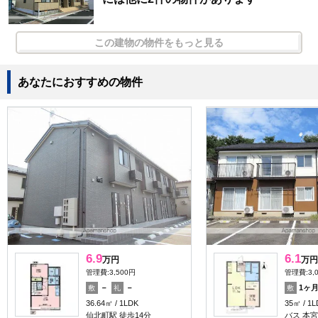
この建物の物件をもっと見る
あなたにおすすめの物件
6.9
6.1
万円
万円
管理費:3,500円
管理費:3,
－
－
1ヶ
敷
礼
敷
36.64㎡
1LDK
35㎡
1L
仙北町駅 徒歩14分
バス 本宮