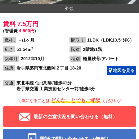
外観
賃料 7.5万円
(管理費
4,500円
)
敷/礼
－/1ヶ月
間取り
1LDK（LDK13.5･洋6）
2
広さ
51.54m
階建
2階建/1階
築年月
2012年10月
種別
軽量鉄骨/アパート
住所
岩手県盛岡市北飯岡２丁目 18-20
地図を見る
交通
東北本線 仙北町駅/徒歩41分
岩手県交通 工業技術センター前/徒歩4分
どんなことでもご相談
＼気になることは
ください／
最新の空室状況を問い合わせる（無料）