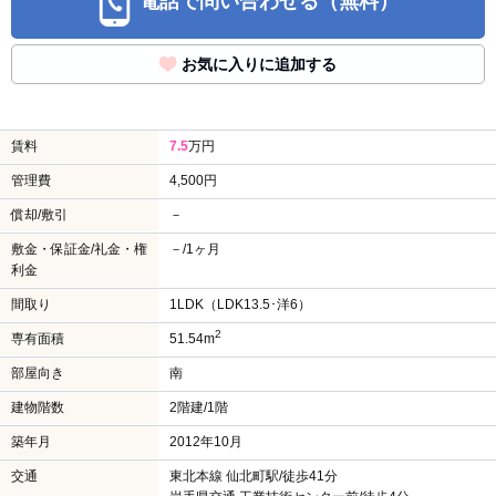
電話で問い合わせる（無料）
お気に入りに追加する
賃料
7.5
万円
管理費
4,500円
償却/敷引
－
敷金・保証金/礼金・権
－/1ヶ月
利金
間取り
1LDK（LDK13.5･洋6）
2
専有面積
51.54m
部屋向き
南
建物階数
2階建/1階
築年月
2012年10月
交通
東北本線 仙北町駅/徒歩41分