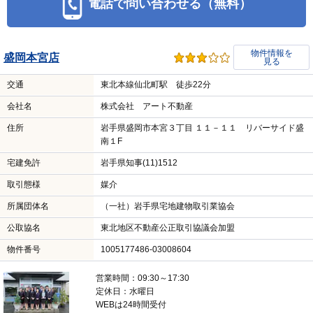
電話で問い合わせる（無料）
物件情報を
盛岡本宮店
見る
交通
東北本線仙北町駅 徒歩22分
会社名
株式会社 アート不動産
住所
岩手県盛岡市本宮３丁目 １１－１１ リバーサイド盛
南１F
宅建免許
岩手県知事(11)1512
取引態様
媒介
所属団体名
（一社）岩手県宅地建物取引業協会
公取協名
東北地区不動産公正取引協議会加盟
物件番号
1005177486-03008604
営業時間：09:30～17:30
定休日：水曜日
WEBは24時間受付