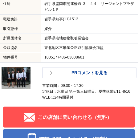
住所
岩手県盛岡市開運橋通 ３－４４ リージェントプラザ
ビル１Ｆ
宅建免許
岩手県知事(11)1512
取引態様
媒介
所属団体名
岩手県宅地建物取引業協会
公取協名
東北地区不動産公正取引協議会加盟
物件番号
1005177486-03008601
PRコメントを見る
営業時間：09:30～17:30
定休日：水曜日 第一第三日曜日、夏季休業8/11~8/16
WEBは24時間受付
この店舗に問い合わせる（無料）