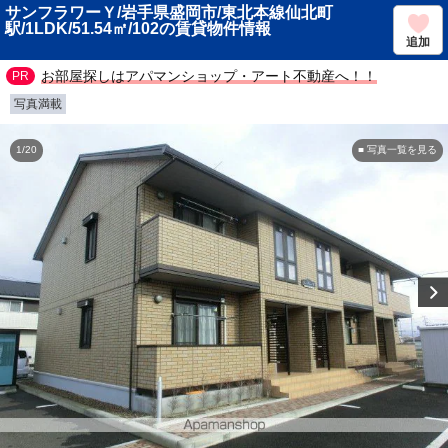
サンフラワーＹ/岩手県盛岡市/東北本線仙北町
駅/1LDK/51.54㎡/102の賃貸物件情報
追加
お部屋探しはアパマンショップ・アート不動産へ！！
写真満載
1/20
■ 写真一覧を見る