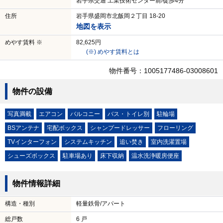
岩手県交通 工業技術センター前/徒歩4分
住所
岩手県盛岡市北飯岡２丁目 18-20
地図を表示
めやす賃料 ※
82,625円
(※) めやす賃料とは
物件番号：1005177486-03008601
物件の設備
写真満載
エアコン
バルコニー
バス・トイレ別
駐輪場
BSアンテナ
宅配ボックス
シャンプードレッサー
フローリング
TVインターフォン
システムキッチン
追い焚き
室内洗濯置場
シューズボックス
駐車場あり
床下収納
温水洗浄暖房便座
物件情報詳細
構造・種別
軽量鉄骨/アパート
総戸数
6 戸