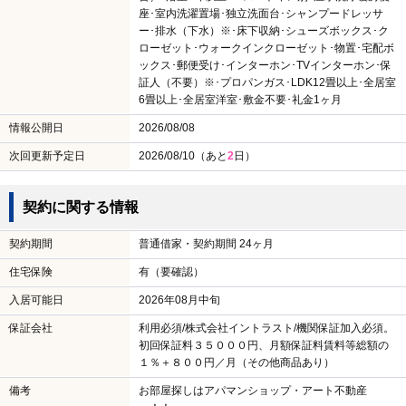
座･室内洗濯置場･独立洗面台･シャンプードレッサ
ー･排水（下水）※･床下収納･シューズボックス･ク
ローゼット･ウォークインクローゼット･物置･宅配ボ
ックス･郵便受け･インターホン･TVインターホン･保
証人（不要）※･プロパンガス･LDK12畳以上･全居室
6畳以上･全居室洋室･敷金不要･礼金1ヶ月
情報公開日
2026/08/08
次回更新予定日
2026/08/10（あと
2
日）
契約に関する情報
契約期間
普通借家・契約期間 24ヶ月
住宅保険
有（要確認）
入居可能日
2026年08月中旬
保証会社
利用必須/株式会社イントラスト/機関保証加入必須。
初回保証料３５０００円、月額保証料賃料等総額の
１％＋８００円／月（その他商品あり）
備考
お部屋探しはアパマンショップ・アート不動産