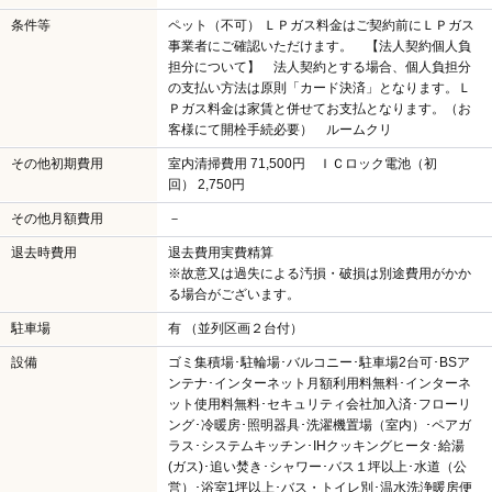
条件等
ペット（不可） ＬＰガス料金はご契約前にＬＰガス
事業者にご確認いただけます。 【法人契約個人負
担分について】 法人契約とする場合、個人負担分
の支払い方法は原則「カード決済」となります。Ｌ
Ｐガス料金は家賃と併せてお支払となります。（お
客様にて開栓手続必要） ルームクリ
その他初期費用
室内清掃費用 71,500円 ＩＣロック電池（初
回） 2,750円
その他月額費用
－
退去時費用
退去費用実費精算
※故意又は過失による汚損・破損は別途費用がかか
る場合がございます。
駐車場
有 （並列区画２台付）
設備
ゴミ集積場･駐輪場･バルコニー･駐車場2台可･BSア
ンテナ･インターネット月額利用料無料･インターネ
ット使用料無料･セキュリティ会社加入済･フローリ
ング･冷暖房･照明器具･洗濯機置場（室内）･ペアガ
ラス･システムキッチン･IHクッキングヒータ･給湯
(ガス)･追い焚き･シャワー･バス１坪以上･水道（公
営）･浴室1坪以上･バス・トイレ別･温水洗浄暖房便