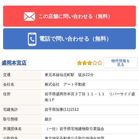
この店舗に問い合わせる（無料）
電話で問い合わせる（無料）
物件情報を
盛岡本宮店
見る
交通
東北本線仙北町駅 徒歩22分
会社名
株式会社 アート不動産
住所
岩手県盛岡市本宮３丁目 １１－１１ リバーサイド盛
南１F
宅建免許
岩手県知事(11)1512
取引態様
媒介
所属団体名
（一社）岩手県宅地建物取引業協会
公取協名
東北地区不動産公正取引協議会加盟