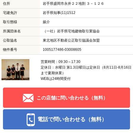
住所
岩手県盛岡市永井２２地割 ３－１２６
宅建免許
岩手県知事(11)1512
取引態様
媒介
所属団体名
（一社）岩手県宅地建物取引業協会
公取協名
東北地区不動産公正取引協議会加盟
物件番号
1005177486-03008605
営業時間：09:30～17:30
定休日：水曜日 第1.3日曜日は定休日（8月11日-8月16日
まで夏期休業）
WEBは24時間受付
この店舗に問い合わせる（無料）
電話で問い合わせる（無料）