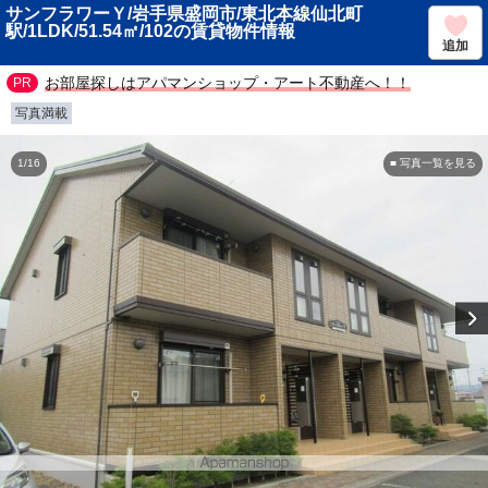
サンフラワーＹ/岩手県盛岡市/東北本線仙北町
駅/1LDK/51.54㎡/102の賃貸物件情報
追加
お部屋探しはアパマンショップ・アート不動産へ！！
写真満載
1/16
■ 写真一覧を見る