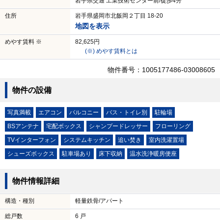
岩手県交通 工業技術センター前/徒歩4分
住所
岩手県盛岡市北飯岡２丁目 18-20
地図を表示
めやす賃料 ※
82,625円
(※) めやす賃料とは
物件番号：1005177486-03008605
物件の設備
写真満載
エアコン
バルコニー
バス・トイレ別
駐輪場
BSアンテナ
宅配ボックス
シャンプードレッサー
フローリング
TVインターフォン
システムキッチン
追い焚き
室内洗濯置場
シューズボックス
駐車場あり
床下収納
温水洗浄暖房便座
物件情報詳細
構造・種別
軽量鉄骨/アパート
総戸数
6 戸