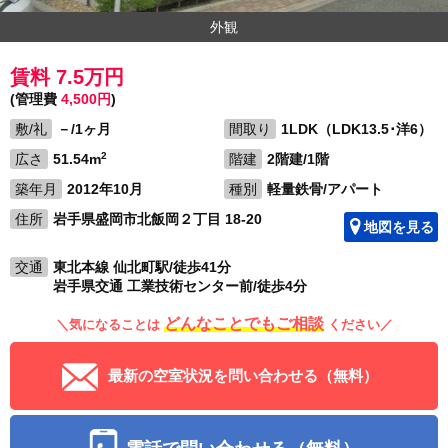
外観
賃料 7.5万円
(管理費
4,500円
)
敷/礼
－/1ヶ月
間取り
1LDK（LDK13.5･洋6）
2
広さ
51.54m
階建
2階建/1階
築年月
2012年10月
種別
軽量鉄骨/アパート
住所
岩手県盛岡市北飯岡２丁目 18-20
地図を見る
交通
東北本線 仙北町駅/徒歩41分
岩手県交通 工業技術センター前/徒歩4分
どんなことでもご相談
＼気になることは
ください／
最新の空室状況を問い合わせる（無料）