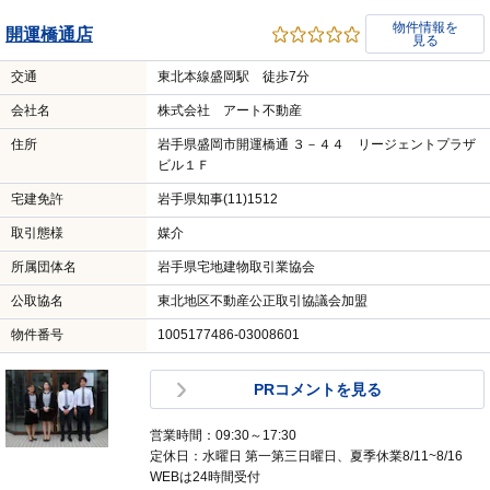
物件情報を
開運橋通店
見る
交通
東北本線盛岡駅 徒歩7分
会社名
株式会社 アート不動産
住所
岩手県盛岡市開運橋通 ３－４４ リージェントプラザ
ビル１Ｆ
宅建免許
岩手県知事(11)1512
取引態様
媒介
所属団体名
岩手県宅地建物取引業協会
公取協名
東北地区不動産公正取引協議会加盟
物件番号
1005177486-03008601
PRコメントを見る
営業時間：09:30～17:30
定休日：水曜日 第一第三日曜日、夏季休業8/11~8/16
WEBは24時間受付