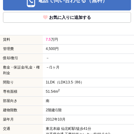
電話で問い合わせる（無料）
お気に入りに追加する
賃料
7.5
万円
管理費
4,500円
償却/敷引
－
敷金・保証金/礼金・権
－/1ヶ月
利金
間取り
1LDK（LDK13.5･洋6）
2
専有面積
51.54m
部屋向き
南
建物階数
2階建/1階
築年月
2012年10月
交通
東北本線 仙北町駅/徒歩41分