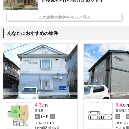
この建物の物件をもっと見る
あなたにおすすめの物件
4.3
5.4
万円
万円
管理費:－
管理費:1,
1ヶ月
－
－
敷
礼
敷
35.6㎡
1LDK
38.49㎡
仙北町駅 徒歩7分
バス 泉屋