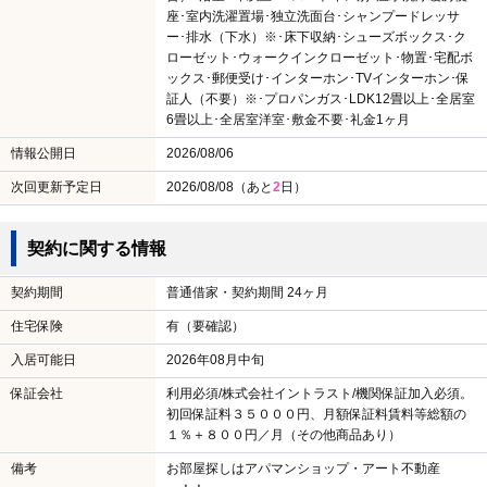
座･室内洗濯置場･独立洗面台･シャンプードレッサ
ー･排水（下水）※･床下収納･シューズボックス･ク
ローゼット･ウォークインクローゼット･物置･宅配ボ
ックス･郵便受け･インターホン･TVインターホン･保
証人（不要）※･プロパンガス･LDK12畳以上･全居室
6畳以上･全居室洋室･敷金不要･礼金1ヶ月
情報公開日
2026/08/06
次回更新予定日
2026/08/08（あと
2
日）
契約に関する情報
契約期間
普通借家・契約期間 24ヶ月
住宅保険
有（要確認）
入居可能日
2026年08月中旬
保証会社
利用必須/株式会社イントラスト/機関保証加入必須。
初回保証料３５０００円、月額保証料賃料等総額の
１％＋８００円／月（その他商品あり）
備考
お部屋探しはアパマンショップ・アート不動産