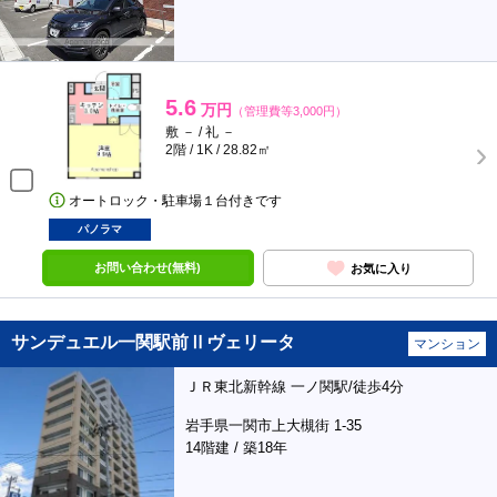
5.6
万円
（管理費等3,000円）
敷 － / 礼 －
2階 / 1K / 28.82㎡
オートロック・駐車場１台付きです
パノラマ
お問い合わせ(無料)
お気に入り
サンデュエル一関駅前Ⅱヴェリータ
マンション
ＪＲ東北新幹線 一ノ関駅/徒歩4分
岩手県一関市上大槻街 1-35
14階建 / 築18年