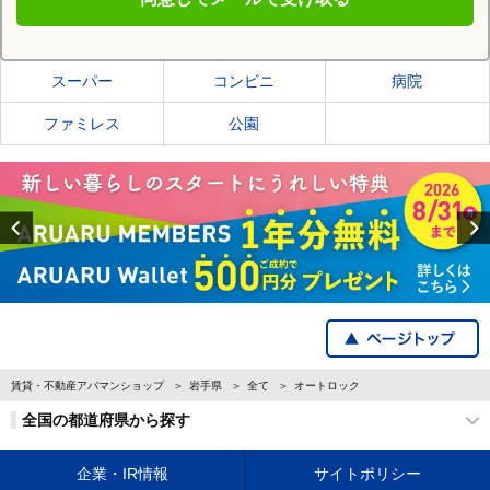
一関市の施設一覧
スーパー
コンビニ
病院
ファミレス
公園
Previous
賃貸・不動産アパマンショップ
岩手県
全て
オートロック
全国の都道府県から探す
企業・IR情報
サイトポリシー