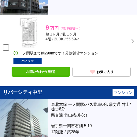
9
万円
（管理費等－）
敷 1ヶ月 / 礼 1ヶ月
4階 / 2LDK / 55.59㎡
一ノ関駅まで約290mです！分譲賃貸マンション！
パノラマ
お問い合わせ(無料)
お気に入り
リバーシティ中里
マンション
東北本線 一ノ関駅/バス乗車6分/県交通 竹山/
徒歩8分
県交通 竹山/徒歩8分
岩手県一関市石畑 5-19
12階建 / 築28年