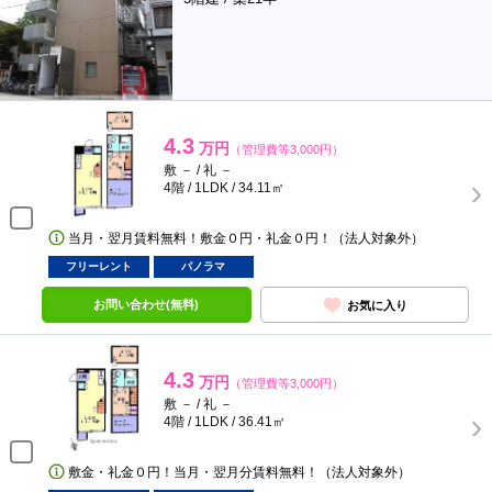
4.3
万円
（管理費等3,000円）
敷 － / 礼 －
4階 / 1LDK / 34.11㎡
当月・翌月賃料無料！敷金０円・礼金０円！（法人対象外）
フリーレント
パノラマ
お問い合わせ(無料)
お気に入り
4.3
万円
（管理費等3,000円）
敷 － / 礼 －
4階 / 1LDK / 36.41㎡
敷金・礼金０円！当月・翌月分賃料無料！（法人対象外）