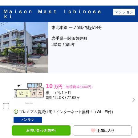
Ｍａｉｓｏｎ Ｍａｓｔ Ｉｃｈｉｎｏｓｅ
マンション
ｋｉ
東北本線 一ノ関駅/徒歩14分
岩手県一関市磐井町
3階建 / 築8年
10
万円
（管理費等8,000円）
敷 － / 礼 1ヶ月
3階 / 2LDK / 77.62㎡
プレミアム賃貸住宅！インターネット無料！（Wi－Fi付）
パノラマ
お問い合わせ(無料)
お気に入り