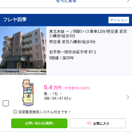
もっと見る
フレヤ四季
マンション
東北本線 一ノ関駅/バス乗車12分/県交通 若宮
八幡前/徒歩3分
県交通 若宮八幡前/徒歩3分
岩手県一関市赤荻字堺 87-1
5階建 / 築20年
5.4
万円
（管理費等6,500円）
敷 － / 礼 －
3階 / 2K / 47.62㎡
浴室暖房換気システム付きです！
お問い合わせ(無料)
お気に入り