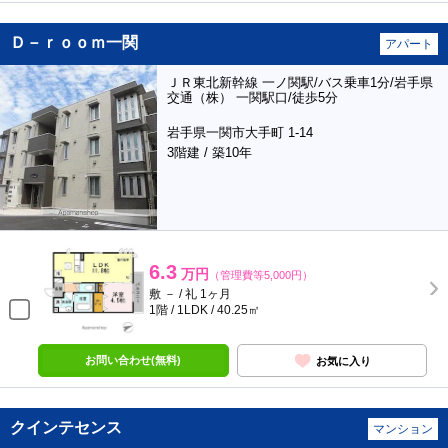
Ｄ－ｒｏｏｍ一関
アパート
ＪＲ東北新幹線 一ノ関駅/バス乗車1分/岩手県
交通（株） 一関駅口/徒歩5分
岩手県一関市大手町 1-14
3階建 / 築10年
6.3
万円
（管理費等5,000円）
敷 － / 礼 1ヶ月
1階 / 1LDK / 40.25㎡
お問い合わせ(無料)
お気に入り
クインテセンス
マンション