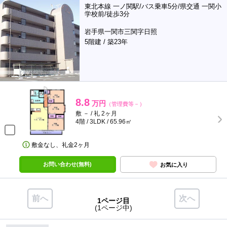
東北本線 一ノ関駅/バス乗車5分/県交通 一関小
学校前/徒歩3分
岩手県一関市三関字日照
5階建 / 築23年
8.8
万円
（管理費等－）
敷 － / 礼 2ヶ月
4階 / 3LDK / 65.96㎡
敷金なし、礼金2ヶ月
お問い合わせ(無料)
お気に入り
前へ
次へ
1ページ目
(1ページ中)