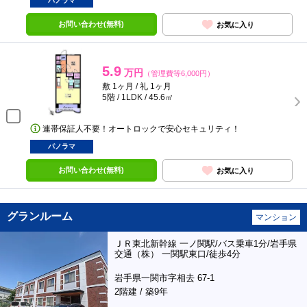
パノラマ
お問い合わせ(無料)
お気に入り
5.9
万円
（管理費等6,000円）
敷 1ヶ月 / 礼 1ヶ月
5階 / 1LDK / 45.6㎡
連帯保証人不要！オートロックで安心セキュリティ！
パノラマ
お問い合わせ(無料)
お気に入り
グランルーム
マンション
ＪＲ東北新幹線 一ノ関駅/バス乗車1分/岩手県
交通（株） 一関駅東口/徒歩4分
岩手県一関市字相去 67-1
2階建 / 築9年