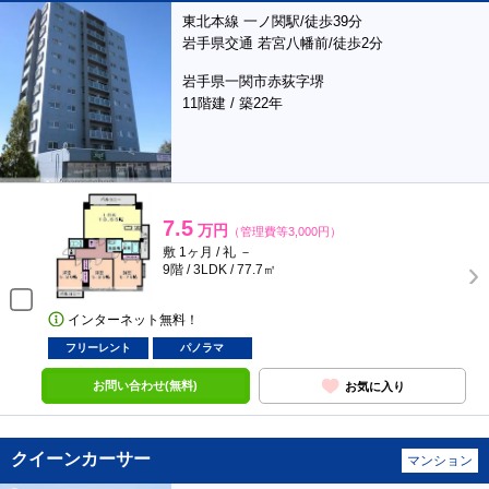
東北本線 一ノ関駅/徒歩39分
岩手県交通 若宮八幡前/徒歩2分
岩手県一関市赤荻字堺
11階建 / 築22年
7.5
万円
（管理費等3,000円）
敷 1ヶ月 / 礼 －
9階 / 3LDK / 77.7㎡
インターネット無料！
フリーレント
パノラマ
お問い合わせ(無料)
お気に入り
クイーンカーサー
マンション