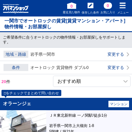
0
0
最近見た物件
お気に入り
保存した条件
メニュー
一関市でオートロックの賃貸[賃貸マンション・アパート]
物件情報・お部屋探し
ご希望条件に合うオートロックの物件情報・お部屋探しをサポートしま
す。
地域・路線
岩手県一関市
変更する
条件
オートロック 賃貸物件 ダブル0
変更する
20
件
□をチェックでまとめて問い合わせ
オラーンジェ
マンション
ＪＲ東北新幹線 一ノ関駅/徒歩1分
岩手県一関市上大槻街 1-8
5階建 / 築21年