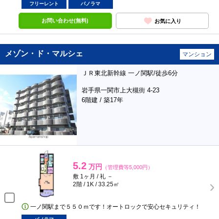
フリーレント
パノラマ
お問い合わせ(無料)
お気に入り
メゾン・ド・マルシェ
マンション
ＪＲ東北新幹線 一ノ関駅/徒歩6分
岩手県一関市上大槻街 4-23
6階建 / 築17年
5.2
万円
（管理費等5,000円）
敷 1ヶ月 / 礼 －
2階 / 1K / 33.25㎡
一ノ関駅まで５５０ｍです！オートロックで安心セキュリティ！