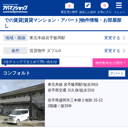
0
0
最近見た物件
お気に入り
保存した条件
メニュー
での賃貸[賃貸マンション・アパート]物件情報・お部屋探
し
地域・路線
東北本線岩手飯岡駅
変更する
条件
賃貸物件 ダブル0
変更する
□をチェックでまとめて問い合わせ
物件動画を公開中！
コンフォルト
アパート
東北本線 岩手飯岡駅/徒歩34分
岩手県交通 川久保/徒歩15分
岩手県盛岡市三本柳２地割 15-12
2階建 / 築33年