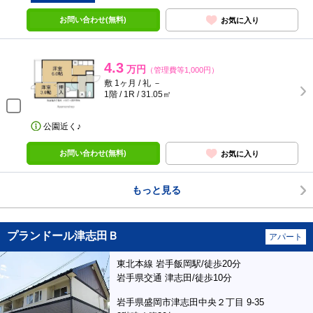
お問い合わせ(無料)
お気に入り
4.3
万円
（管理費等1,000円）
敷 1ヶ月 / 礼 －
1階 / 1R / 31.05㎡
公園近く♪
お問い合わせ(無料)
お気に入り
もっと見る
プランドール津志田Ｂ
アパート
東北本線 岩手飯岡駅/徒歩20分
岩手県交通 津志田/徒歩10分
岩手県盛岡市津志田中央２丁目 9-35