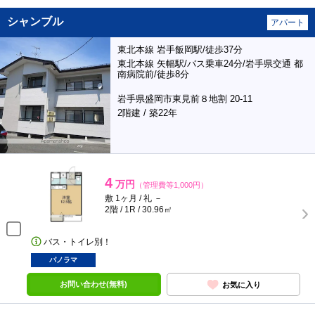
シャンブル
アパート
東北本線 岩手飯岡駅/徒歩37分
東北本線 矢幅駅/バス乗車24分/岩手県交通 都
南病院前/徒歩8分
岩手県盛岡市東見前８地割 20-11
2階建 / 築22年
4
万円
（管理費等1,000円）
敷 1ヶ月 / 礼 －
2階 / 1R / 30.96㎡
バス・トイレ別！
パノラマ
お問い合わせ(無料)
お気に入り