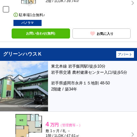
2階 / 1LDK / 39.74㎡
駐車場1台無料♪
パノラマ
お問い合わせ(無料)
お気に入り
グリーンハウスＫ
アパート
東北本線 岩手飯岡駅/徒歩10分
岩手県交通 農村健康センター入口/徒歩5分
岩手県盛岡市永井１５地割 48-50
2階建 / 築34年
4
万円
（管理費等－）
敷 1ヶ月 / 礼 －
1階 / 1LDK / 47.61㎡