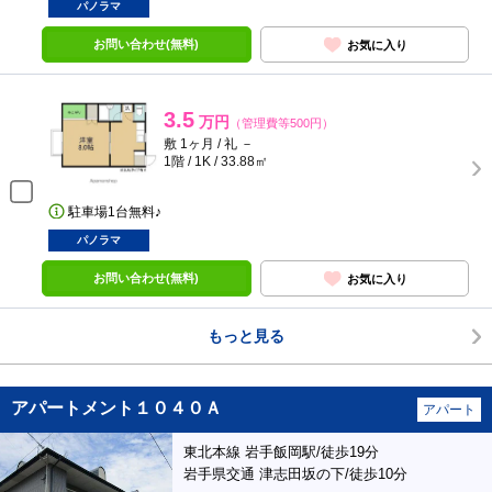
パノラマ
お問い合わせ(無料)
お気に入り
3.5
万円
（管理費等500円）
敷 1ヶ月 / 礼 －
1階 / 1K / 33.88㎡
駐車場1台無料♪
パノラマ
お問い合わせ(無料)
お気に入り
もっと見る
アパートメント１０４０Ａ
アパート
東北本線 岩手飯岡駅/徒歩19分
岩手県交通 津志田坂の下/徒歩10分