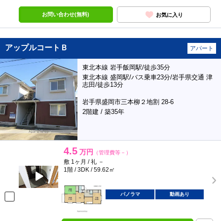
お問い合わせ(無料)
お気に入り
アップルコートＢ
アパート
東北本線 岩手飯岡駅/徒歩35分
東北本線 盛岡駅/バス乗車23分/岩手県交通 津
志田/徒歩13分
岩手県盛岡市三本柳２地割 28-6
2階建 / 築35年
4.5
万円
（管理費等－）
敷 1ヶ月 / 礼 －
1階 / 3DK / 59.62㎡
パノラマ
動画あり