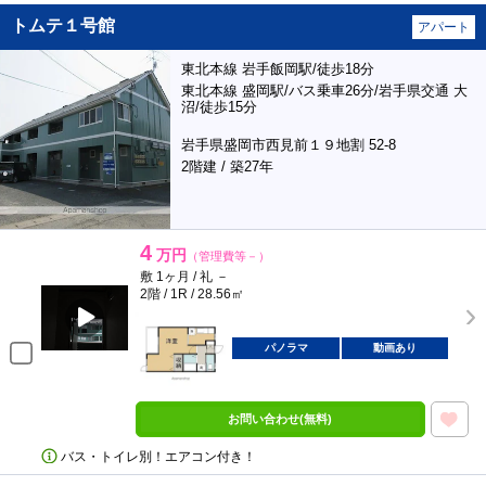
トムテ１号館
アパート
東北本線 岩手飯岡駅/徒歩18分
東北本線 盛岡駅/バス乗車26分/岩手県交通 大
沼/徒歩15分
岩手県盛岡市西見前１９地割 52-8
2階建 / 築27年
4
万円
（管理費等－）
敷 1ヶ月 / 礼 －
2階 / 1R / 28.56㎡
パノラマ
動画あり
お問い合わせ(無料)
バス・トイレ別！エアコン付き！