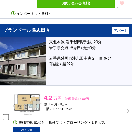
お問い合わせ(無料)
インターネット無料♪
プランドール津志田Ａ
アパート
東北本線 岩手飯岡駅/徒歩20分
岩手県交通 津志田/徒歩9分
岩手県盛岡市津志田中央２丁目 9-37
2階建 / 築29年
4.2
万円
（管理費等1,000円）
敷 1ヶ月 / 礼 －
1階 / 1R / 31.05㎡
無料駐車場1台付！郵便受け・フローリング・ＬＰガス
パノラマ