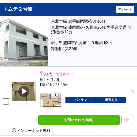
トムテ２号館
アパート
東北本線 岩手飯岡駅/徒歩18分
東北本線 盛岡駅/バス乗車26分/岩手県交通 大
沼/徒歩12分
岩手県盛岡市西見前１９地割 52-8
2階建 / 築27年
4
万円
（管理費等－）
敷 1ヶ月 / 礼 －
1階 / 1K / 28.56㎡
パノラマ
動画あり
お問い合わせ(無料)
インターネット無料！