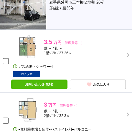
岩手県盛岡市三本柳２地割 28-7
2階建 / 築35年
3.5
万円
（管理費等－）
敷 － / 礼 －
1階 / 2K / 37.26㎡
ガス給湯・シャワー付
パノラマ
お問い合わせ(無料)
お気に入り
3
万円
（管理費等－）
敷 － / 礼 －
2階 / 1K / 32.3㎡
●無料駐車場１台付●バストイレ別●バルコニー