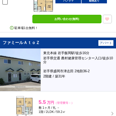
パノラマ
動画あり
お問い合わせ(無料)
駐車場1台無料！
ファミールＡｔｏＺ
アパート
東北本線 岩手飯岡駅/徒歩16分
岩手県交通 農村健康管理センター入口/徒歩10
分
岩手県盛岡市津志田 2地割36-2
2階建 / 築31年
5.5
万円
（管理費等－）
敷 1ヶ月 / 礼 －
1階 / 2LDK / 59.2㎡