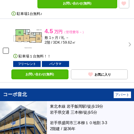
お問い合わせ(無料)
駐車場1台無料♪
4.5
万円
（管理費等－）
敷 1ヶ月 / 礼 －
2階 / 3DK / 59.62㎡
駐車場１台無料！！
フリーレント
パノラマ
お問い合わせ(無料)
お気に入り
コーポ音北
アパート
東北本線 岩手飯岡駅/徒歩19分
岩手県交通 三本柳/徒歩5分
岩手県盛岡市三本柳１０地割 3-3
2階建 / 築36年