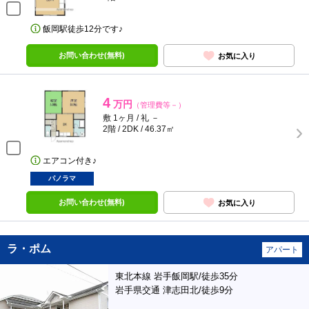
飯岡駅徒歩12分です♪
お問い合わせ(無料)
お気に入り
4
万円
（管理費等－）
敷 1ヶ月 / 礼 －
2階 / 2DK / 46.37㎡
エアコン付き♪
パノラマ
お問い合わせ(無料)
お気に入り
ラ・ポム
アパート
東北本線 岩手飯岡駅/徒歩35分
岩手県交通 津志田北/徒歩9分