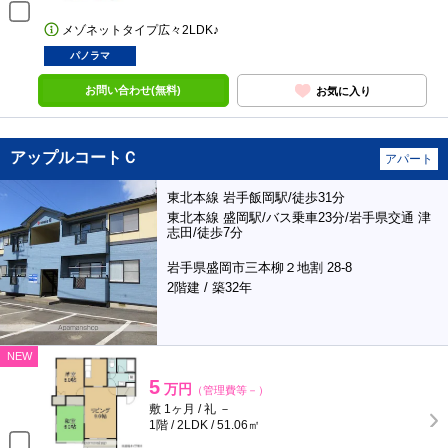
メゾネットタイプ広々2LDK♪
パノラマ
お問い合わせ(無料)
お気に入り
アップルコートＣ
アパート
東北本線 岩手飯岡駅/徒歩31分
東北本線 盛岡駅/バス乗車23分/岩手県交通 津
志田/徒歩7分
岩手県盛岡市三本柳２地割 28-8
2階建 / 築32年
NEW
5
万円
（管理費等－）
敷 1ヶ月 / 礼 －
1階 / 2LDK / 51.06㎡