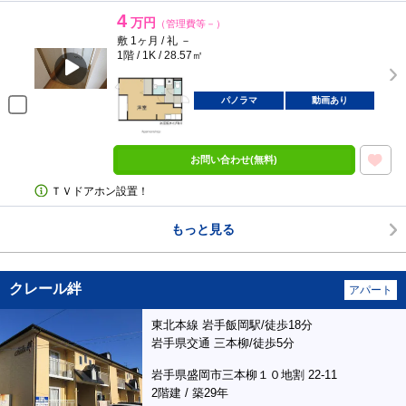
4
万円
（管理費等－）
敷 1ヶ月 / 礼 －
1階 / 1K / 28.57㎡
パノラマ
動画あり
お問い合わせ(無料)
ＴＶドアホン設置！
もっと見る
クレール絆
アパート
東北本線 岩手飯岡駅/徒歩18分
岩手県交通 三本柳/徒歩5分
岩手県盛岡市三本柳１０地割 22-11
2階建 / 築29年