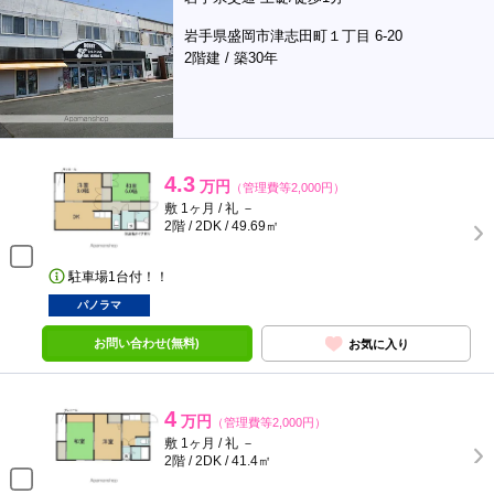
岩手県盛岡市津志田町１丁目 6-20
2階建 / 築30年
4.3
万円
（管理費等2,000円）
敷 1ヶ月 / 礼 －
2階 / 2DK / 49.69㎡
駐車場1台付！！
パノラマ
お問い合わせ(無料)
お気に入り
4
万円
（管理費等2,000円）
敷 1ヶ月 / 礼 －
2階 / 2DK / 41.4㎡