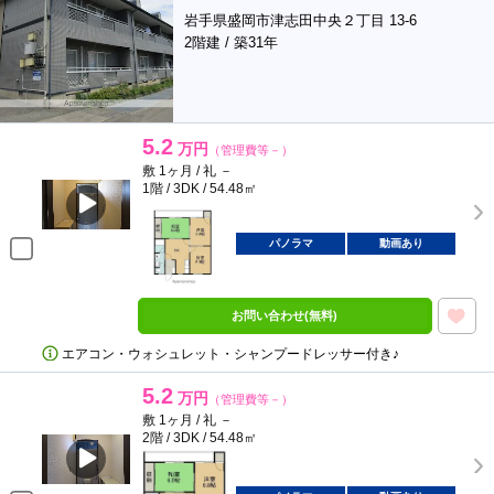
岩手県盛岡市津志田中央２丁目 13-6
2階建 / 築31年
5.2
万円
（管理費等－）
敷 1ヶ月 / 礼 －
1階 / 3DK / 54.48㎡
パノラマ
動画あり
お問い合わせ(無料)
エアコン・ウォシュレット・シャンプードレッサー付き♪
5.2
万円
（管理費等－）
敷 1ヶ月 / 礼 －
2階 / 3DK / 54.48㎡