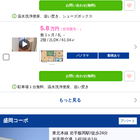
お問い合わせ(無料)
温水洗浄便座、追い焚き、シューズボックス
5.8
万円
（管理費等－）
敷 1ヶ月 / 礼 －
2階 / 2LDK / 61.04㎡
パノラマ
動画あり
お問い合わせ(無料)
駐車場１台無料、温水洗浄便座、追い焚き
もっと見る
盛岡コーポ
アパート
東北本線 岩手飯岡駅/徒歩24分
岩手県交通 上碇/徒歩1分