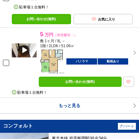
駐車場１台無料！
お問い合わせ(無料)
お気に入り
5
万円
（管理費等－）
敷 1ヶ月 / 礼 －
1階 / 2LDK / 51.06㎡
パノラマ
動画あり
お問い合わせ(無料)
駐車場１台無料！
もっと見る
コンフォルト
アパート
東北本線 岩手飯岡駅/徒歩34分