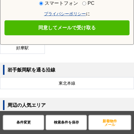
スマートフォン
PC
前潟駅
山岸駅
上盛岡駅
プライバシーポリシー
に
青山駅
盛岡駅
仙北町駅
同意してメールで受け取る
厨川駅
渋民駅
上米内駅
好摩駅
岩手飯岡駅を通る沿線
東北本線
周辺の人気エリア
盛岡市
宮古市
大船渡市
花巻市
北上市
久慈市
新着物件
条件変更
検索条件を保存
メール