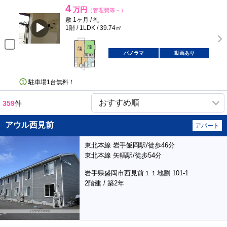
4
万円
（管理費等－）
敷 1ヶ月 / 礼 －
1階 / 1LDK / 39.74㎡
パノラマ
動画あり
駐車場1台無料！
359
件
アウル西見前
アパート
東北本線 岩手飯岡駅/徒歩46分
東北本線 矢幅駅/徒歩54分
岩手県盛岡市西見前１１地割 101-1
2階建 / 築2年