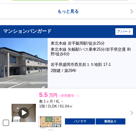
もっと見る
マンションバンガード
アパート
東北本線 岩手飯岡駅/徒歩25分
東北本線 矢幅駅/バス乗車25分/岩手県交通 和
野/徒歩6分
岩手県盛岡市西見前１５地割 17-1
2階建 / 築29年
5.5
万円
（管理費等－）
敷 1ヶ月 / 礼 －
1階 / 2LDK / 61.04㎡
パノラマ
動画あり