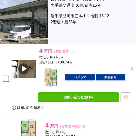
岩手県交通 川久保/徒歩15分
岩手県盛岡市三本柳２地割 15-12
2階建 / 築33年
4
万円
（管理費等－）
敷 1ヶ月 / 礼 －
1階 / 1LDK / 39.74㎡
パノラマ
動画あり
お問い合わせ(無料)
駐車場1台無料！
4
万円
（管理費等500円）
敷 1ヶ月 / 礼 －