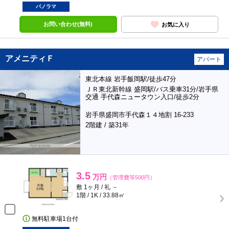
パノラマ
お問い合わせ(無料)
お気に入り
アメニティＦ
アパート
東北本線 岩手飯岡駅/徒歩47分
ＪＲ東北新幹線 盛岡駅/バス乗車31分/岩手県
交通 手代森ニュータウン入口/徒歩2分
岩手県盛岡市手代森１４地割 16-233
2階建 / 築31年
3.5
万円
（管理費等500円）
敷 1ヶ月 / 礼 －
1階 / 1K / 33.88㎡
無料駐車場1台付