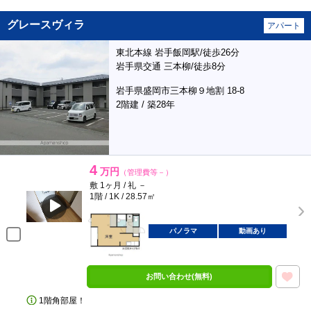
グレースヴィラ
アパート
東北本線 岩手飯岡駅/徒歩26分
岩手県交通 三本柳/徒歩8分
岩手県盛岡市三本柳９地割 18-8
2階建 / 築28年
4
万円
（管理費等－）
敷 1ヶ月 / 礼 －
1階 / 1K / 28.57㎡
パノラマ
動画あり
お問い合わせ(無料)
1階角部屋！