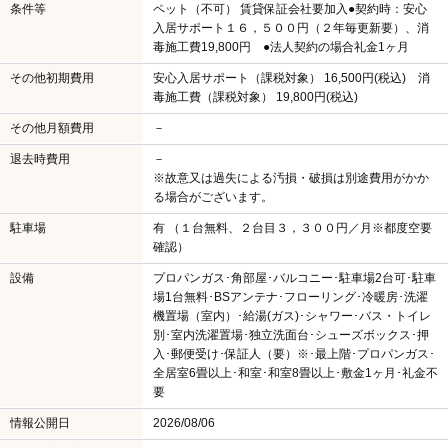
条件等
ペット（不可） 賃貸保証会社要加入●契約時：安心
入居サポート１６，５００円（２年毎更新要）、消
毒施工費19,800円 ●法人契約の場合礼金1ヶ月
その他初期費用
安心入居サポート（課税対象） 16,500円(税込) 消
毒施工費（課税対象） 19,800円(税込)
その他月額費用
－
退去時費用
－
※故意又は過失による汚損・破損は別途費用がかか
る場合がございます。
駐車場
有 （１台無料、２台目３，３００円／月※都度空要
確認）
設備
プロパンガス･角部屋･バルコニー･駐車場2台可･駐車
場1台無料･BSアンテナ･フローリング･冷暖房･洗濯
機置場（室内）･給湯(ガス)･シャワー･バス・トイレ
別･室内洗濯置場･独立洗面台･シューズボックス･押
入･郵便受け･保証人（要）※･最上階･プロパンガス･
全居室6畳以上･和室･和室8畳以上･敷金1ヶ月･礼金不
要
情報公開日
2026/08/06