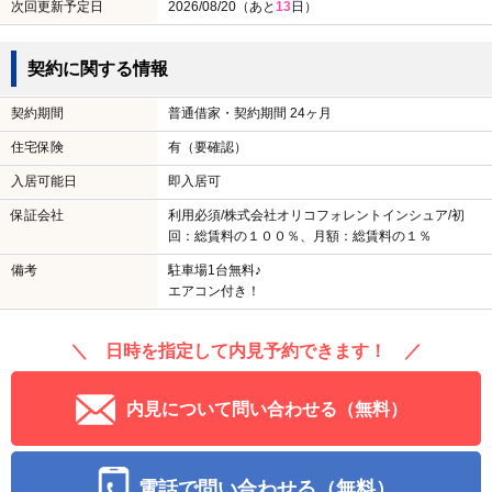
次回更新予定日
2026/08/20（あと
13
日）
契約に関する情報
契約期間
普通借家・契約期間 24ヶ月
住宅保険
有（要確認）
入居可能日
即入居可
保証会社
利用必須/株式会社オリコフォレントインシュア/初
回：総賃料の１００％、月額：総賃料の１％
備考
駐車場1台無料♪
エアコン付き！
＼ 日時を指定して内見予約できます！ ／
内見について問い合わせる（無料）
電話で問い合わせる（無料）