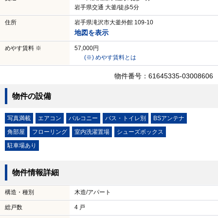
岩手県交通 大釜/徒歩5分
住所
岩手県滝沢市大釜外館 109-10
地図を表示
めやす賃料 ※
57,000円
(※) めやす賃料とは
物件番号：61645335-03008606
物件の設備
写真満載
エアコン
バルコニー
バス・トイレ別
BSアンテナ
角部屋
フローリング
室内洗濯置場
シューズボックス
駐車場あり
物件情報詳細
構造・種別
木造/アパート
総戸数
4 戸