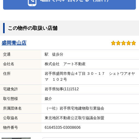
この物件の取扱い店舗
盛岡青山店
交通
駅 徒歩分
会社名
株式会社 アート不動産
住所
岩手県盛岡市青山４丁目 ３０－１７ シェトワアオヤ
マ １０２号
宅建免許
岩手県知事(11)1512
取引態様
媒介
所属団体名
（一社）岩手県宅地建物取引業協会
公取協名
東北地区不動産公正取引協議会加盟
物件番号
61645335-03008606