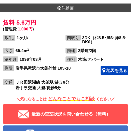
物件動画
賃料 5.6万円
(管理費
1,000円
)
敷/礼
1ヶ月/－
間取り
3DK（和8.5･洋6･洋8.5･
DK6）
2
広さ
65.4m
階建
2階建/2階
築年月
1996年03月
種別
木造/アパート
住所
岩手県滝沢市大釜外館 109-10
地図を見る
交通
ＪＲ田沢湖線 大釜駅/徒歩6分
岩手県交通 大釜/徒歩5分
どんなことでもご相談
＼気になることは
ください／
最新の空室状況を問い合わせる（無料）