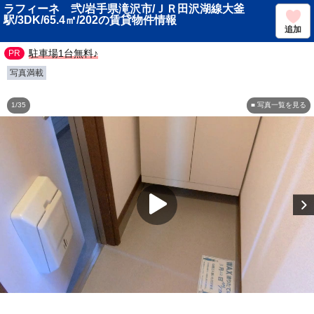
ラフィーネ 弐/岩手県滝沢市/ＪＲ田沢湖線大釜
駅/3DK/65.4㎡/202の賃貸物件情報
追加
駐車場1台無料♪
写真満載
1/35
■ 写真一覧を見る