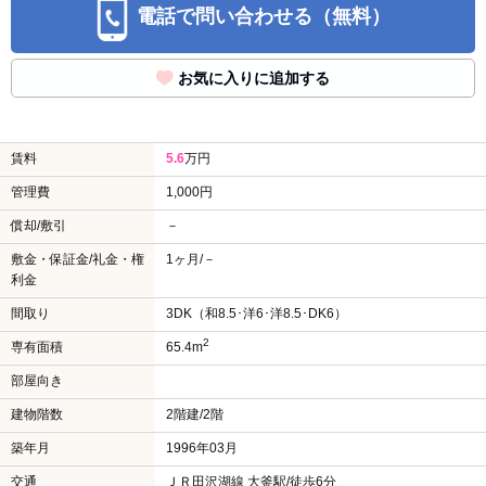
電話で問い合わせる（無料）
お気に入りに追加する
賃料
5.6
万円
管理費
1,000円
償却/敷引
－
敷金・保証金/礼金・権
1ヶ月/－
利金
間取り
3DK（和8.5･洋6･洋8.5･DK6）
2
専有面積
65.4m
部屋向き
建物階数
2階建/2階
築年月
1996年03月
交通
ＪＲ田沢湖線 大釜駅/徒歩6分