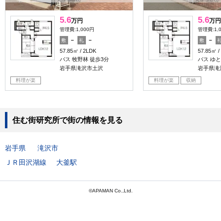
5.6
5.6
万円
万円
管理費:1,000円
管理費:1,
－
－
－
敷
礼
敷
57.85㎡
2LDK
57.85㎡
バス 牧野林 徒歩3分
バス ゆと
岩手県滝沢市土沢
岩手県滝
料理が楽
料理が楽
収納
住む街研究所で街の情報を見る
岩手県
滝沢市
ＪＲ田沢湖線
大釜駅
©APAMAN Co.,Ltd.