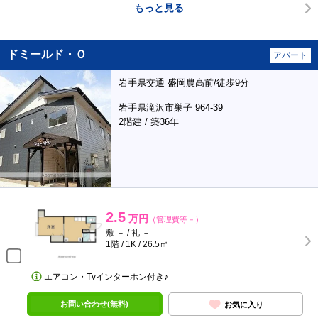
もっと見る
ドミールド・Ｏ
アパート
岩手県交通 盛岡農高前/徒歩9分
岩手県滝沢市巣子 964-39
2階建 / 築36年
2.5
万円
（管理費等－）
敷 － / 礼 －
1階 / 1K / 26.5㎡
エアコン・Tvインターホン付き♪
お問い合わせ(無料)
お気に入り