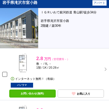
岩手県滝沢市室小路
アパート
ＩＧＲいわて銀河鉄道 青山駅/徒歩34分
岩手県滝沢市室小路
2階建 / 築30年
2.8
万円
（管理費等－）
敷 － / 礼 －
1階 / 1K / 20.28㎡
インターネット無料！（有線）
パノラマ
お問い合わせ(無料)
お気に入り