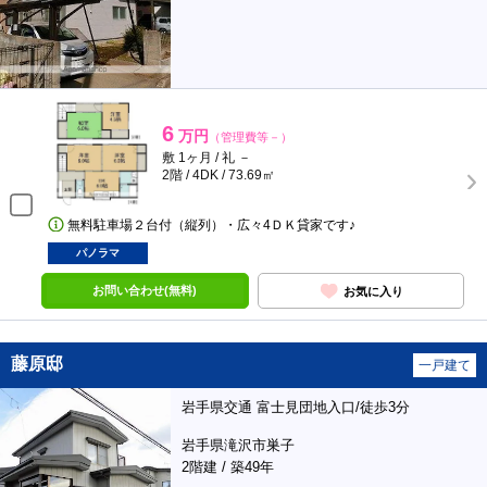
6
万円
（管理費等－）
敷 1ヶ月 / 礼 －
2階 / 4DK / 73.69㎡
無料駐車場２台付（縦列）・広々4ＤＫ貸家です♪
パノラマ
お問い合わせ(無料)
お気に入り
藤原邸
一戸建て
岩手県交通 富士見団地入口/徒歩3分
岩手県滝沢市巣子
2階建 / 築49年