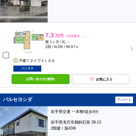
7.3
万円
（管理費等－）
敷 1ヶ月 / 礼 －
1階 / 4LDK / 90.67㎡
戸建てタイプ４ＬＤＫ
パノラマ
お問い合わせ(無料)
お気に入り
パルセヨシダ
アパート
岩手県交通 一本柳/徒歩4分
岩手県滝沢市鵜飼石留 39-13
2階建 / 築43年