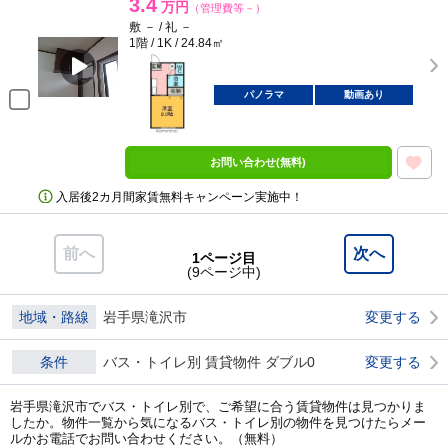
3.4
万円
（管理費等－）
敷 － / 礼 －
1階 / 1K / 24.84㎡
パノラマ
動画あり
お問い合わせ(無料)
入居後2カ月間家賃無料キャンペーン実施中！
前へ
次へ
1ページ目
(9ページ中)
地域・路線
岩手県滝沢市
変更する
条件
バス・トイレ別 賃貸物件 ダブル0
変更する
岩手県滝沢市でバス・トイレ別で、ご希望に合う賃貸物件は見つかりま
したか。物件一覧から気になるバス・トイレ別の物件を見つけたらメー
ルかお電話でお問い合わせください。（無料）