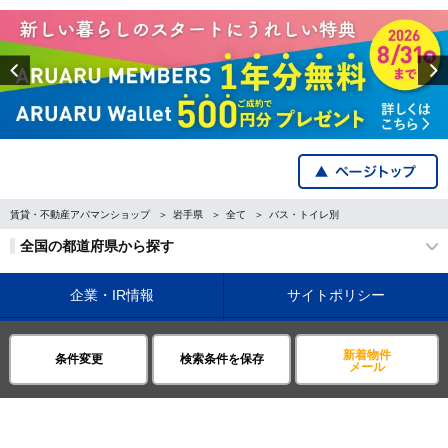
Previous
賃貸・不動産アパマンショップ
岩手県
全て
バス・トイレ別
全国の都道府県から探す
企業・IR情報
サイトポリシー
プライバシーポリシー
運営会社について
新着物件
条件変更
検索条件を保存
メール
©APAMAN Co.,Ltd.