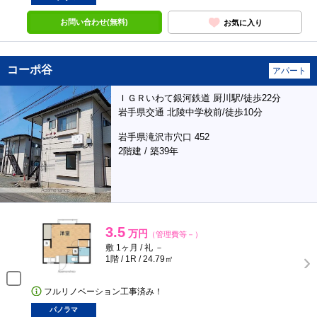
お問い合わせ(無料)
お気に入り
コーポ谷
アパート
ＩＧＲいわて銀河鉄道 厨川駅/徒歩22分
岩手県交通 北陵中学校前/徒歩10分
岩手県滝沢市穴口 452
2階建 / 築39年
3.5
万円
（管理費等－）
敷 1ヶ月 / 礼 －
1階 / 1R / 24.79㎡
フルリノベーション工事済み！
パノラマ