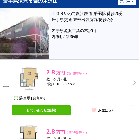
岩手県滝沢市葉の木沢山
アパート
ＩＧＲいわて銀河鉄道 巣子駅/徒歩25分
岩手県交通 東部出張所前/徒歩7分
岩手県滝沢市葉の木沢山
2階建 / 築36年
2.8
万円
（管理費等－）
敷 1ヶ月 / 礼 －
2階 / 1K / 28.56㎡
駐車場1台無料♪
お問い合わせ(無料)
お気に入り
2.8
万円
（管理費等－）
敷 1ヶ月 / 礼 －