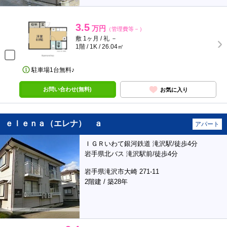
3.5
万円
（管理費等－）
敷 1ヶ月 / 礼 －
1階 / 1K / 26.04㎡
駐車場1台無料♪
お問い合わせ(無料)
お気に入り
ｅｌｅｎａ（エレナ） ａ
アパート
ＩＧＲいわて銀河鉄道 滝沢駅/徒歩4分
岩手県北バス 滝沢駅前/徒歩4分
岩手県滝沢市大崎 271-11
2階建 / 築28年