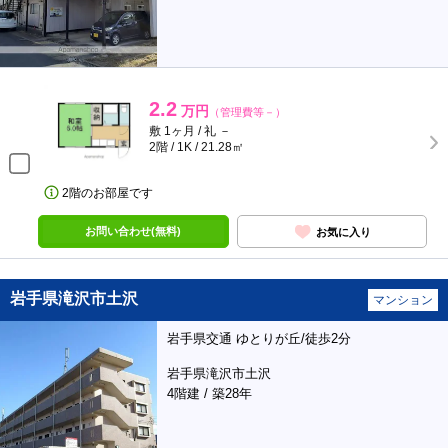
2.2
万円
（管理費等－）
敷 1ヶ月 / 礼 －
2階 / 1K / 21.28㎡
2階のお部屋です
お問い合わせ(無料)
お気に入り
岩手県滝沢市土沢
マンション
岩手県交通 ゆとりが丘/徒歩2分
岩手県滝沢市土沢
4階建 / 築28年