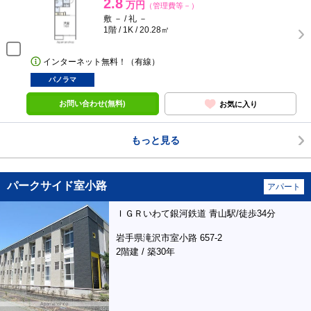
2.8
万円
（管理費等－）
敷 － / 礼 －
1階 / 1K / 20.28㎡
インターネット無料！（有線）
パノラマ
お問い合わせ(無料)
お気に入り
もっと見る
パークサイド室小路
アパート
ＩＧＲいわて銀河鉄道 青山駅/徒歩34分
岩手県滝沢市室小路 657-2
2階建 / 築30年