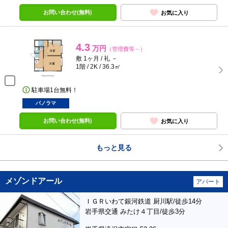
お問い合わせ(無料)
お気に入り
4.3
万円
（管理費等－）
敷 1ヶ月 / 礼 －
1階 / 2K / 36.3㎡
駐車場1台無料！
パノラマ
お問い合わせ(無料)
お気に入り
もっと見る
メゾンドアール
アパート
ＩＧＲいわて銀河鉄道 厨川駅/徒歩14分
岩手県交通 みたけ４丁目/徒歩3分