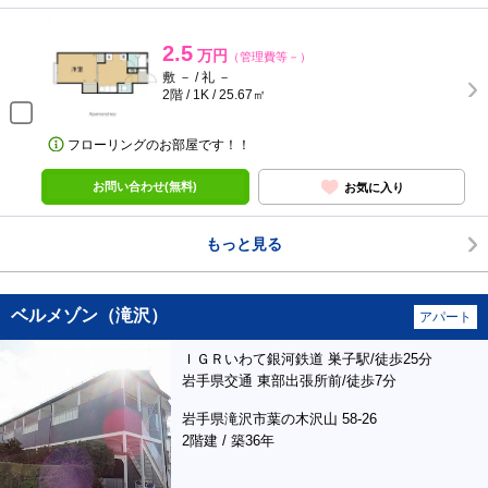
2.5
万円
（管理費等－）
敷 － / 礼 －
2階 / 1K / 25.67㎡
フローリングのお部屋です！！
お問い合わせ(無料)
お気に入り
もっと見る
ベルメゾン（滝沢）
アパート
ＩＧＲいわて銀河鉄道 巣子駅/徒歩25分
岩手県交通 東部出張所前/徒歩7分
岩手県滝沢市葉の木沢山 58-26
2階建 / 築36年