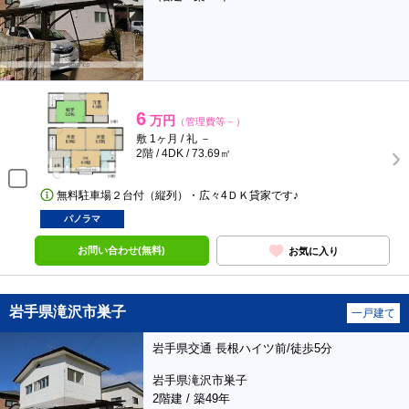
6
万円
（管理費等－）
敷 1ヶ月 / 礼 －
2階 / 4DK / 73.69㎡
無料駐車場２台付（縦列）・広々4ＤＫ貸家です♪
パノラマ
お問い合わせ(無料)
お気に入り
岩手県滝沢市巣子
一戸建て
岩手県交通 長根ハイツ前/徒歩5分
岩手県滝沢市巣子
2階建 / 築49年