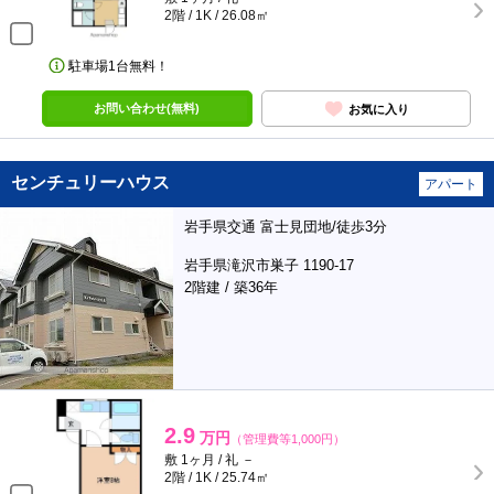
2階 / 1K / 26.08㎡
駐車場1台無料！
お問い合わせ(無料)
お気に入り
センチュリーハウス
アパート
岩手県交通 富士見団地/徒歩3分
岩手県滝沢市巣子 1190-17
2階建 / 築36年
2.9
万円
（管理費等1,000円）
敷 1ヶ月 / 礼 －
2階 / 1K / 25.74㎡