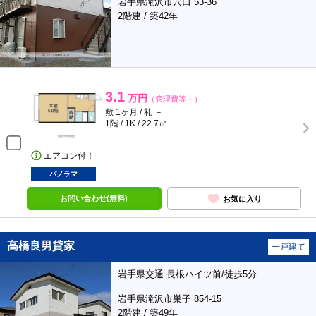
岩手県滝沢市穴口 53-36
2階建 / 築42年
3.1
万円
（管理費等－）
敷 1ヶ月 / 礼 －
1階 / 1K / 22.7㎡
エアコン付！
パノラマ
お問い合わせ(無料)
お気に入り
高橋良男貸家
一戸建て
岩手県交通 長根ハイツ前/徒歩5分
岩手県滝沢市巣子 854-15
2階建 / 築49年