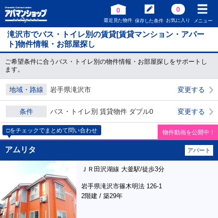
0
0
最近見た物件
お気に入り
保存した条件
メニュー
滝沢市でバス・トイレ別の賃貸[賃貸マンション・アパー
ト]物件情報・お部屋探し
ご希望条件に合うバス・トイレ別の物件情報・お部屋探しをサポートし
ます。
地域・路線
岩手県滝沢市
変更する
条件
バス・トイレ別 賃貸物件 ダブル0
変更する
□をチェックでまとめて問い合わせ
物件動画を公開中！
アムリタ
アパート
ＪＲ田沢湖線 大釜駅/徒歩3分
岩手県滝沢市篠木明法 126-1
2階建 / 築29年