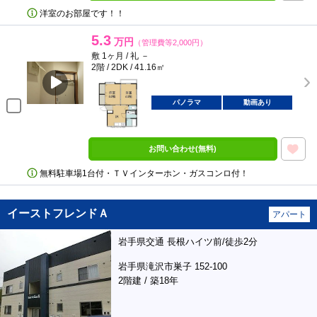
洋室のお部屋です！！
5.3
万円
（管理費等2,000円）
敷 1ヶ月 / 礼 －
2階 / 2DK / 41.16㎡
パノラマ
動画あり
お問い合わせ(無料)
無料駐車場1台付・ＴＶインターホン・ガスコンロ付！
イーストフレンドＡ
アパート
岩手県交通 長根ハイツ前/徒歩2分
岩手県滝沢市巣子 152-100
2階建 / 築18年