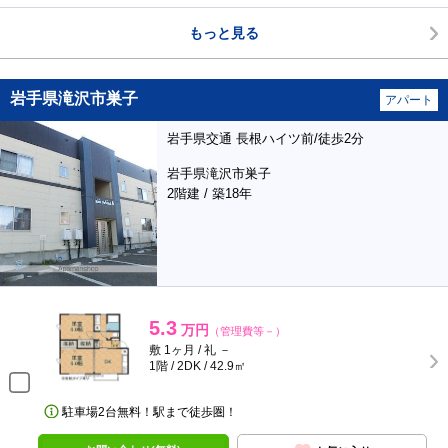
もっと見る
岩手県滝沢市巣子
アパート
岩手県交通 長根ハイツ前/徒歩2分
岩手県滝沢市巣子
2階建 / 築18年
5.3
万円
（管理費等－）
敷 1ヶ月 / 礼 －
1階 / 2DK / 42.9㎡
駐車場2台無料！駅まで徒歩圏！