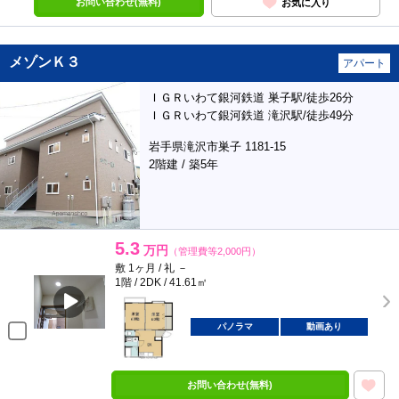
お問い合わせ(無料)
お気に入り
メゾンＫ３
アパート
ＩＧＲいわて銀河鉄道 巣子駅/徒歩26分
ＩＧＲいわて銀河鉄道 滝沢駅/徒歩49分
岩手県滝沢市巣子 1181-15
2階建 / 築5年
5.3
万円
（管理費等2,000円）
敷 1ヶ月 / 礼 －
1階 / 2DK / 41.61㎡
パノラマ
動画あり
お問い合わせ(無料)