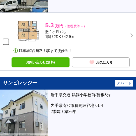
5.3
万円
（管理費等－）
敷 1ヶ月 / 礼 －
1階 / 2DK / 42.9㎡
駐車場2台無料！駅まで徒歩圏！
お問い合わせ(無料)
お気に入り
サンビレッジー
アパート
岩手県交通 鵜飼小学校前/徒歩3分
岩手県滝沢市鵜飼細谷地 61-4
2階建 / 築26年