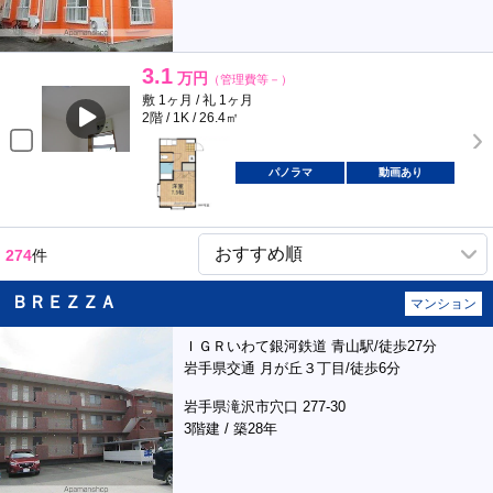
3.1
万円
（管理費等－）
敷 1ヶ月 / 礼 1ヶ月
2階 / 1K / 26.4㎡
パノラマ
動画あり
274
件
ＢＲＥＺＺＡ
マンション
ＩＧＲいわて銀河鉄道 青山駅/徒歩27分
岩手県交通 月が丘３丁目/徒歩6分
岩手県滝沢市穴口 277-30
3階建 / 築28年