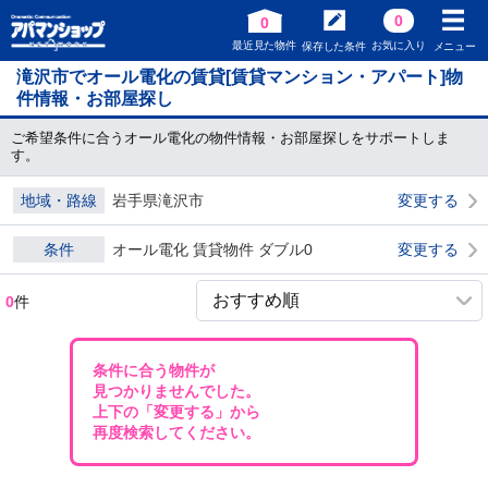
0
0
最近見た物件
お気に入り
保存した条件
メニュー
滝沢市でオール電化の賃貸[賃貸マンション・アパート]物
件情報・お部屋探し
ご希望条件に合うオール電化の物件情報・お部屋探しをサポートしま
す。
地域・路線
岩手県滝沢市
変更する
条件
オール電化 賃貸物件 ダブル0
変更する
0
件
条件に合う物件が
見つかりませんでした。
上下の「変更する」から
再度検索してください。