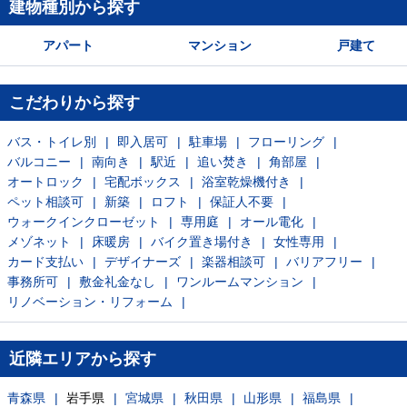
建物種別から探す
アパート
マンション
戸建て
こだわりから探す
バス・トイレ別
即入居可
駐車場
フローリング
バルコニー
南向き
駅近
追い焚き
角部屋
オートロック
宅配ボックス
浴室乾燥機付き
ペット相談可
新築
ロフト
保証人不要
ウォークインクローゼット
専用庭
オール電化
メゾネット
床暖房
バイク置き場付き
女性専用
カード支払い
デザイナーズ
楽器相談可
バリアフリー
事務所可
敷金礼金なし
ワンルームマンション
リノベーション・リフォーム
近隣エリアから探す
青森県
岩手県
宮城県
秋田県
山形県
福島県