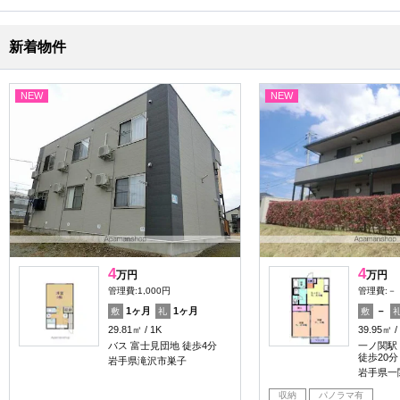
新着物件
NEW
NEW
4
4
万円
万円
管理費:1,000円
管理費:－
1ヶ月
1ヶ月
－
敷
礼
敷
29.81㎡
1K
39.95㎡
バス 富士見団地 徒歩4分
一ノ関駅 
徒歩20分
岩手県滝沢市巣子
岩手県一
収納
パノラマ有