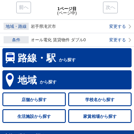
前へ
次へ
1ページ目
(ページ中)
地域・路線
岩手県滝沢市
変更する
条件
オール電化 賃貸物件 ダブル0
変更する
路線・駅
から探す
地域
から探す
店舗
から探す
学校名
から探す
生活施設
から探す
家賃相場
から探す