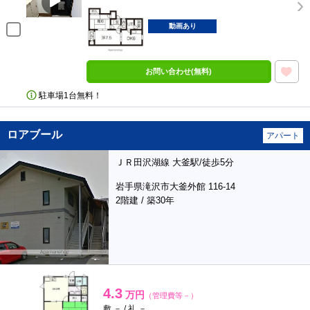
動画あり
お問い合わせ(無料)
駐車場1台無料！
ロアブール
アパート
ＪＲ田沢湖線 大釜駅/徒歩5分
岩手県滝沢市大釜外館 116-14
2階建 / 築30年
4.3
万円
（管理費等－）
敷 － / 礼 －