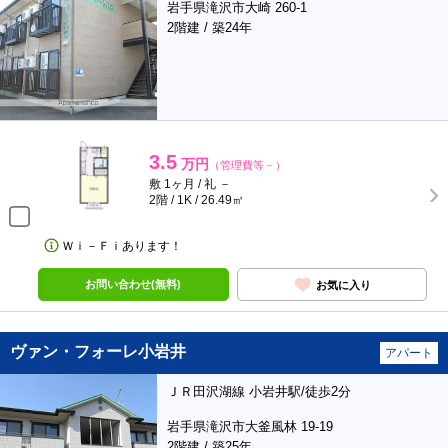
岩手県滝沢市大崎 260-1
2階建 / 築24年
3.5
万円
（管理費等－）
敷 1ヶ月 / 礼 －
2階 / 1K / 26.49㎡
Ｗｉ－Ｆｉあります！
お問い合わせ(無料)
お気に入り
ヴァン・フォーレ小岩井
アパート
ＪＲ田沢湖線 小岩井駅/徒歩2分
岩手県滝沢市大釜風林 19-19
2階建 / 築25年