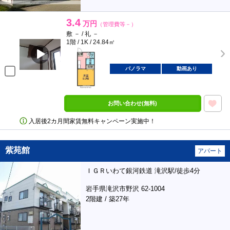
3.4
万円
（管理費等－）
敷 － / 礼 －
1階 / 1K / 24.84㎡
パノラマ
動画あり
お問い合わせ(無料)
入居後2カ月間家賃無料キャンペーン実施中！
紫苑館
アパート
ＩＧＲいわて銀河鉄道 滝沢駅/徒歩4分
岩手県滝沢市野沢 62-1004
2階建 / 築27年