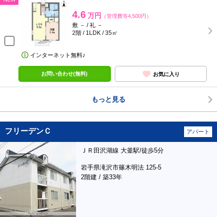
4.6
万円
（管理費等4,500円）
敷 － / 礼 －
2階 / 1LDK / 35㎡
インターネット無料♪
お問い合わせ(無料)
お気に入り
もっと見る
フリーデンＣ
アパート
ＪＲ田沢湖線 大釜駅/徒歩5分
岩手県滝沢市篠木明法 125-5
2階建 / 築33年