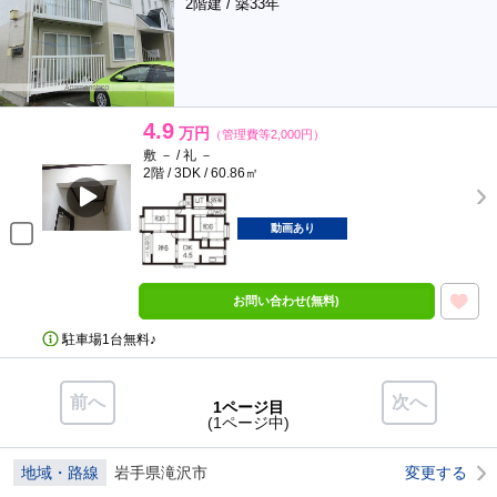
2階建 / 築33年
4.9
万円
（管理費等2,000円）
敷 － / 礼 －
2階 / 3DK / 60.86㎡
動画あり
お問い合わせ(無料)
駐車場1台無料♪
前へ
次へ
1ページ目
(1ページ中)
地域・路線
岩手県滝沢市
変更する