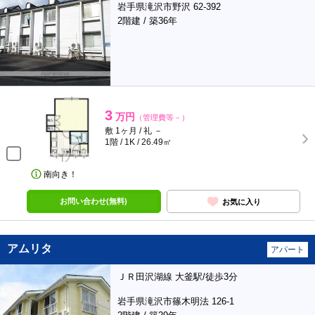
岩手県滝沢市野沢 62-392
2階建 / 築36年
3
万円
（管理費等－）
敷 1ヶ月 / 礼 －
1階 / 1K / 26.49㎡
南向き！
お問い合わせ(無料)
お気に入り
アムリタ
アパート
ＪＲ田沢湖線 大釜駅/徒歩3分
岩手県滝沢市篠木明法 126-1