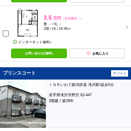
3.5
万円
（管理費等－）
敷 － / 礼 －
2階 / 1K / 28.98㎡
インターネット無料♪
お問い合わせ(無料)
お気に入り
プリンスコート
アパート
ＩＧＲいわて銀河鉄道 滝沢駅/徒歩5分
岩手県滝沢市野沢 62-447
2階建 / 築28年