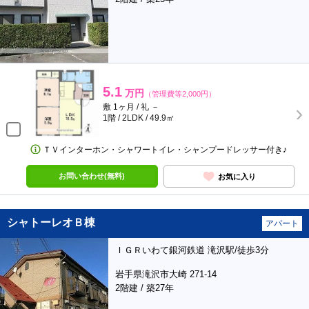
5.1
万円
（管理費等2,000円）
敷 1ヶ月 / 礼 －
1階 / 2LDK / 49.9㎡
ＴＶインターホン・シャワートイレ・シャンプードレッサー付き♪
お問い合わせ(無料)
お気に入り
シャトーレオＢ棟
アパート
ＩＧＲいわて銀河鉄道 滝沢駅/徒歩3分
岩手県滝沢市大崎 271-14
2階建 / 築27年