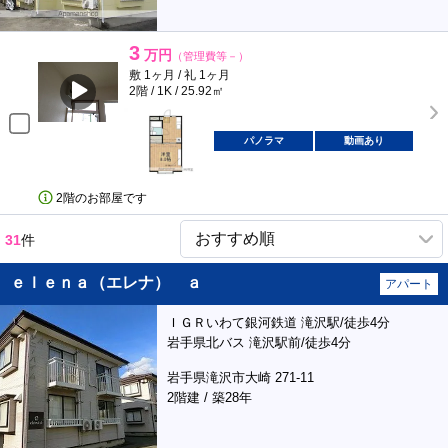
3
万円
（管理費等－）
敷 1ヶ月 / 礼 1ヶ月
2階 / 1K / 25.92㎡
パノラマ
動画あり
2階のお部屋です
31
件
ｅｌｅｎａ（エレナ） ａ
アパート
ＩＧＲいわて銀河鉄道 滝沢駅/徒歩4分
岩手県北バス 滝沢駅前/徒歩4分
岩手県滝沢市大崎 271-11
2階建 / 築28年