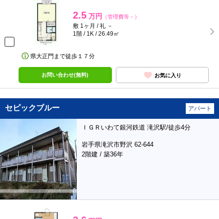
2.5
万円
（管理費等－）
敷 1ヶ月 / 礼 －
1階 / 1K / 26.49㎡
県大正門まで徒歩１７分
お問い合わせ(無料)
お気に入り
セピックブルー
アパート
ＩＧＲいわて銀河鉄道 滝沢駅/徒歩4分
岩手県滝沢市野沢 62-644
2階建 / 築36年