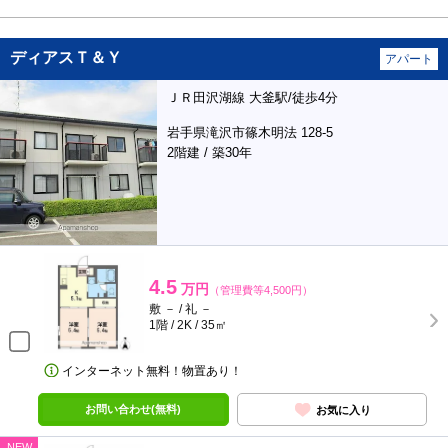
ディアスＴ＆Ｙ
アパート
ＪＲ田沢湖線 大釜駅/徒歩4分
岩手県滝沢市篠木明法 128-5
2階建 / 築30年
4.5
万円
（管理費等4,500円）
敷 － / 礼 －
1階 / 2K / 35㎡
インターネット無料！物置あり！
お問い合わせ(無料)
お気に入り
NEW