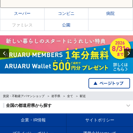
滝沢市の施設一覧
スーパー
コンビニ
病院
ファミレス
公園
Previous
賃貸・不動産アパマンショップ
岩手県
全て
駅近
全国の都道府県から探す
企業・IR情報
サイトポリシー