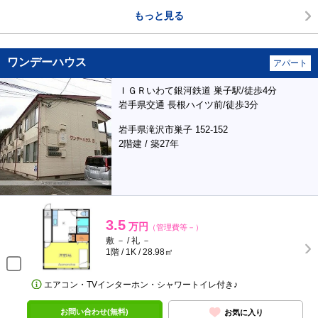
もっと見る
ワンデーハウス
アパート
ＩＧＲいわて銀河鉄道 巣子駅/徒歩4分
岩手県交通 長根ハイツ前/徒歩3分
岩手県滝沢市巣子 152-152
2階建 / 築27年
3.5
万円
（管理費等－）
敷 － / 礼 －
1階 / 1K / 28.98㎡
エアコン・TVインターホン・シャワートイレ付き♪
お問い合わせ(無料)
お気に入り