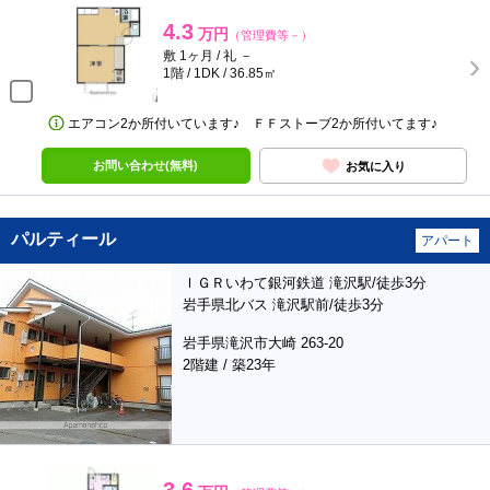
4.3
万円
（管理費等－）
敷 1ヶ月 / 礼 －
1階 / 1DK / 36.85㎡
エアコン2か所付いています♪ ＦＦストーブ2か所付いてます♪
お問い合わせ(無料)
お気に入り
パルティール
アパート
ＩＧＲいわて銀河鉄道 滝沢駅/徒歩3分
岩手県北バス 滝沢駅前/徒歩3分
岩手県滝沢市大崎 263-20
2階建 / 築23年