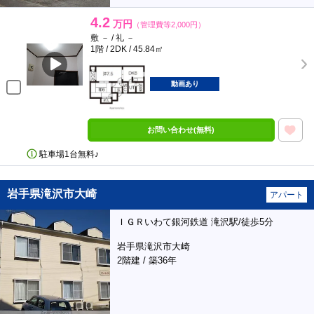
4.2
万円
（管理費等2,000円）
敷 － / 礼 －
1階 / 2DK / 45.84㎡
動画あり
お問い合わせ(無料)
駐車場1台無料♪
岩手県滝沢市大崎
アパート
ＩＧＲいわて銀河鉄道 滝沢駅/徒歩5分
岩手県滝沢市大崎
2階建 / 築36年