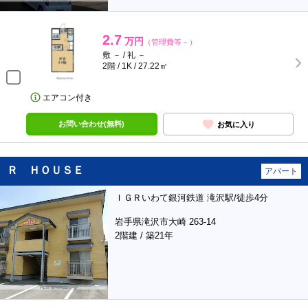
2.7
万円
（管理費等－）
敷 － / 礼 －
2階 / 1K / 27.22㎡
エアコン付き
お問い合わせ(無料)
お気に入り
Ｒ ＨＯＵＳＥ
アパート
ＩＧＲいわて銀河鉄道 滝沢駅/徒歩4分
岩手県滝沢市大崎 263-14
2階建 / 築21年