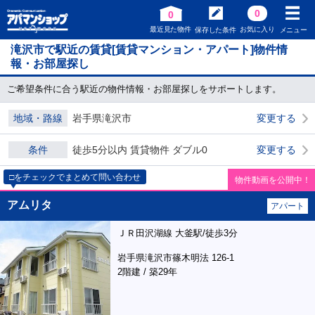
0
0
最近見た物件
お気に入り
保存した条件
メニュー
滝沢市で駅近の賃貸[賃貸マンション・アパート]物件情
報・お部屋探し
ご希望条件に合う駅近の物件情報・お部屋探しをサポートします。
地域・路線
岩手県滝沢市
変更する
条件
徒歩5分以内 賃貸物件 ダブル0
変更する
□をチェックでまとめて問い合わせ
物件動画を公開中！
アムリタ
アパート
ＪＲ田沢湖線 大釜駅/徒歩3分
岩手県滝沢市篠木明法 126-1
2階建 / 築29年