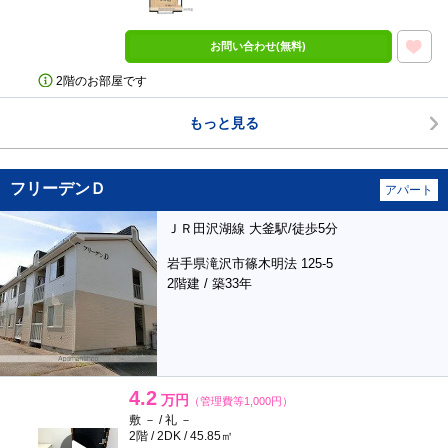
お問い合わせ(無料)
2階のお部屋です
もっと見る
フリーデンＤ
アパート
ＪＲ田沢湖線 大釜駅/徒歩5分
岩手県滝沢市篠木明法 125-5
2階建 / 築33年
4.2
万円
（管理費等1,000円）
敷 － / 礼 －
2階 / 2DK / 45.85㎡