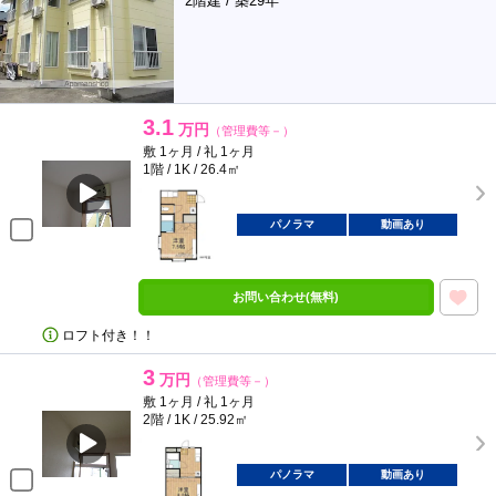
2階建 / 築29年
3.1
万円
（管理費等－）
敷 1ヶ月 / 礼 1ヶ月
1階 / 1K / 26.4㎡
パノラマ
動画あり
お問い合わせ(無料)
ロフト付き！！
3
万円
（管理費等－）
敷 1ヶ月 / 礼 1ヶ月
2階 / 1K / 25.92㎡
パノラマ
動画あり