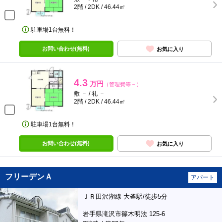
2階 / 2DK / 46.44㎡
駐車場1台無料！
お問い合わせ(無料)
お気に入り
4.3
万円
（管理費等－）
敷 － / 礼 －
2階 / 2DK / 46.44㎡
駐車場1台無料！
お問い合わせ(無料)
お気に入り
フリーデンＡ
アパート
ＪＲ田沢湖線 大釜駅/徒歩5分
岩手県滝沢市篠木明法 125-6