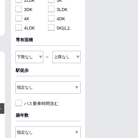
2LDK
3K
3DK
3LDK
4K
4DK
4LDK
5K以上
専有面積
～
NEW
NEW
NEW
駅徒歩
バス乗車時間含む
4.7
9.2
6.3
万円
万円
Next
管理費:3,000円
管理費:5,000円
管理費
築年数
－
－
－
1ヶ月
－
－
敷
礼
敷
礼
敷
礼
32.92㎡
1K
40.01㎡
1LDK
53.29㎡
2DK
バス 川久保 徒歩10分
盛岡駅 徒歩6分
岩手飯岡駅 徒歩