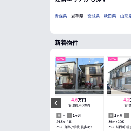
青森県
岩手県
宮城県
秋田県
山形
新着物件
NEW
NEW
NEW
6.3
4.6
4.2
万円
万円
Previous
管理費:7,300円
管理費:4,000円
管理
1ヶ月
1ヶ月
－
1ヶ月
2ヶ月
敷
礼
敷
礼
敷
礼
29.58㎡
1K
24.5㎡
1K
36㎡
2DK
盛岡駅 徒歩8分
バス 山岸小学校 徒歩4分
バス 城西町 徒