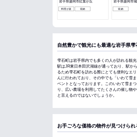
岩手県盛岡市大通３丁目
岩手県盛岡市紅葉が丘
岩手県盛岡市城
収納
料理が楽
収納
収納
自然豊かで観光にも最適な岩手県雫
雫石町は岩手県内でも多くの人が訪れる観光
駅はJR東日本田沢湖線が通っており、駅か
るため雫石町を訪れる際にとても便利なエリ
んに行われており、その中でも「いわて雪ま
ベントとなっております。このいわて雪まつ
り、広い農場を利用してたくさんの催し物や
と言えるのではないでしょうか。
お手ごろな価格の物件が見つけられ