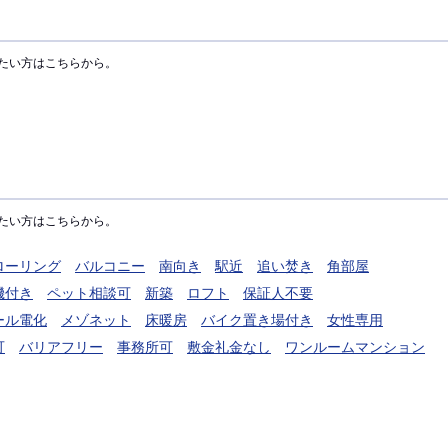
たい方はこちらから。
たい方はこちらから。
ローリング
バルコニー
南向き
駅近
追い焚き
角部屋
機付き
ペット相談可
新築
ロフト
保証人不要
ール電化
メゾネット
床暖房
バイク置き場付き
女性専用
可
バリアフリー
事務所可
敷金礼金なし
ワンルームマンション