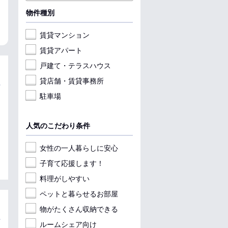
岩手県盛岡市津志田２７地割
岩手県盛岡市大沢川原３丁目
岩手県盛岡市津
物件種別
収納
女性安心
収納
収納
賃貸マンション
賃貸アパート
戸建て・テラスハウス
貸店舗・賃貸事務所
駐車場
人気のこだわり条件
女性の一人暮らしに安心
子育て応援します！
料理がしやすい
ペットと暮らせるお部屋
物がたくさん収納できる
ルームシェア向け