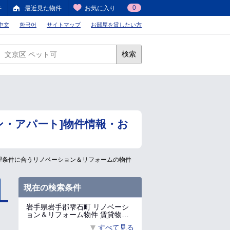
0
件
最近見た物件
お気に入り
中文
한국어
サイトマップ
お部屋を貸したい方
検索
・アパート]物件情報・お
望条件に合うリノベーション＆リフォームの物件
現在の検索条件
岩手県岩手郡雫石町 リノベーシ
ョン＆リフォーム物件 賃貸物…
すべて見る