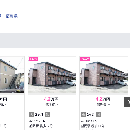
県
福島県
NEW
NEW
4.2
4.2
万円
万円
万円
費:－
管理費:－
管理費:－
－
2ヶ月
－
2ヶ月
－
敷
礼
敷
礼
32.4㎡
1K
32.4㎡
1K
歩3分
盛岡駅 徒歩17分
盛岡駅 徒歩17分