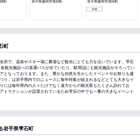
西町
岩手県盛岡市境田町
岩手県盛岡市境田町
収納
石町
名所で、温泉やスキー場に農場など観光にとても力を注いでいます。雫石
ら各観光施設への直通バスが出ていたり、駅周辺にも観光施設がそろってい
アとなっております。また、豊かな自然を生かしたイベントやお祭りも盛
つり」は岩手県内でのニュースに毎年特集が組まれるなどとても大きなイ
りには毎年県内の人々たけでなく遠方からの観光客もたくさん訪れてお
アトラクションが設置されているため雫石の中でも一番の大きなイベント
る岩手県雫石町