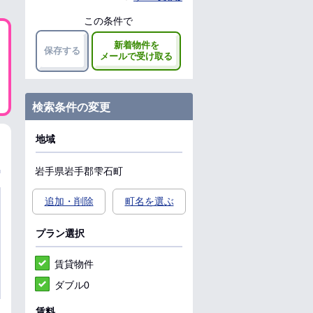
この条件で
新着物件を
保存する
メールで受け取る
検索条件の変更
地域
岩手県
岩手郡雫石町
追加・削除
町名を選ぶ
プラン選択
賃貸物件
ダブル0
賃料