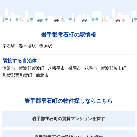
岩手郡雫石町の駅情報
雫石駅
春木場駅
赤渕駅
隣接する自治体
滝沢市
紫波郡紫波町
八幡平市
盛岡市
花巻市
紫波郡矢巾町
和賀郡西和賀町
仙北市
岩手郡雫石町の物件探しならこちら
岩手郡雫石町の賃貸マンションを探す