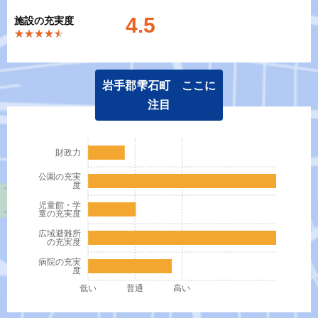
4.5
施設の充実度
★★★★★
★★★★★
岩手郡雫石町 ここに
注目
財政力
公園の充実
度
児童館・学
童の充実度
広域避難所
の充実度
病院の充実
度
低い
普通
高い