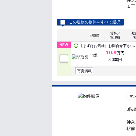
１丁
この建物の物件をすべて選択
賃料／
敷
部屋階
管理費
NEW
【まずはお気軽にお問合せ下さい♪
10.9
万円
4階
8,000円
写真満載
マ
3階
神奈
駅前