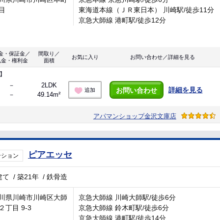
目
東海道本線（ＪＲ東日本） 川崎駅/徒歩11分
京急大師線 港町駅/徒歩12分
金・保証金／
間取り／
お気に入り
お問い合わせ／詳細を見る
礼金・権利金
面積
】
－
2LDK
詳細を見る
お問い合わせ
追加
－
49.14m²
アパマンショップ金沢文庫店
ピアエッセ
ンション
建て
/
築21年
/
鉄骨造
川県川崎市川崎区大師
京急大師線 川崎大師駅/徒歩6分
２丁目 9-3
京急大師線 鈴木町駅/徒歩6分
京急大師線 港町駅/徒歩14分