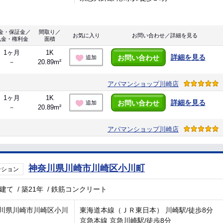
金・保証金／
間取り／
お気に入り
お問い合わせ／詳細を見る
礼金・権利金
面積
1ヶ月
1K
詳細を見る
お問い合わせ
追加
－
20.89m²
アパマンショップ川崎店
1ヶ月
1K
詳細を見る
お問い合わせ
追加
－
20.89m²
アパマンショップ川崎店
神奈川県川崎市川崎区小川町
ンション
階建て
/
築21年
/
鉄筋コンクリート
川県川崎市川崎区小川
東海道本線（ＪＲ東日本） 川崎駅/徒歩8分
京急本線 京急川崎駅/徒歩8分