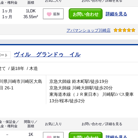
お気に入り
お問い合わせ／詳細を見る
礼金・権利金
面積
1ヶ月
1LDK
詳細を見る
お問い合わせ
追加
1ヶ月
35.55m²
アパマンショップ川崎店
ヴィル グランドゥ イル
パート
建て
/
築18年
/
木造
川県川崎市川崎区大島
京急大師線 鈴木町駅/徒歩19分
 26-1
京急大師線 川崎大師駅/徒歩20分
東海道本線（ＪＲ東日本） 川崎駅/バス乗車
13分/桜本/徒歩2分
金・保証金／
間取り／
お気に入り
お問い合わせ／詳細を見る
礼金・権利金
面積
－
1K
詳細を見る
お問い合わせ
追加