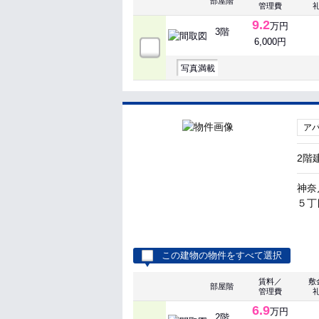
部屋階
管理費
9.2
万円
3階
6,000円
写真満載
ア
2階
神奈
５丁目
この建物の物件をすべて選択
賃料／
敷
部屋階
管理費
6.9
万円
2階