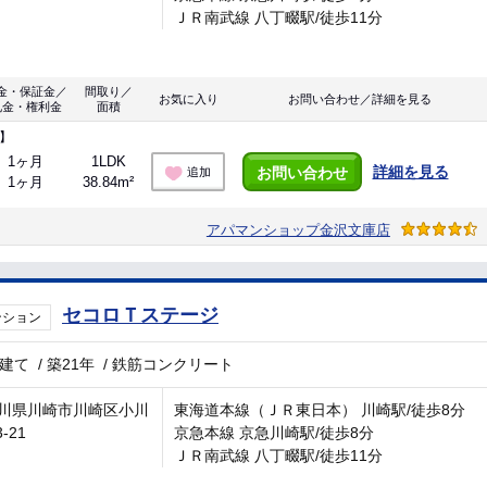
ＪＲ南武線 八丁畷駅/徒歩11分
金・保証金／
間取り／
お気に入り
お問い合わせ／詳細を見る
礼金・権利金
面積
】
1ヶ月
1LDK
詳細を見る
お問い合わせ
追加
1ヶ月
38.84m²
アパマンショップ金沢文庫店
セコロＴステージ
ンション
階建て
/
築21年
/
鉄筋コンクリート
川県川崎市川崎区小川
東海道本線（ＪＲ東日本） 川崎駅/徒歩8分
3-21
京急本線 京急川崎駅/徒歩8分
ＪＲ南武線 八丁畷駅/徒歩11分