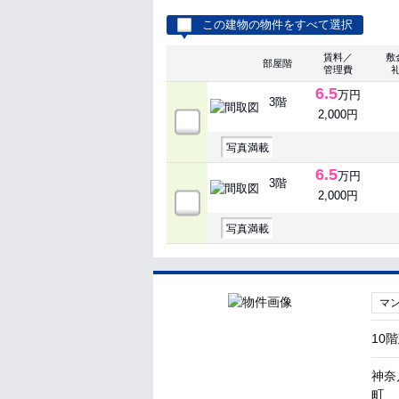
この建物の物件をすべて選択
賃料／
敷
部屋階
管理費
6.5
万円
3階
2,000円
写真満載
6.5
万円
3階
2,000円
写真満載
マ
10
神奈
町