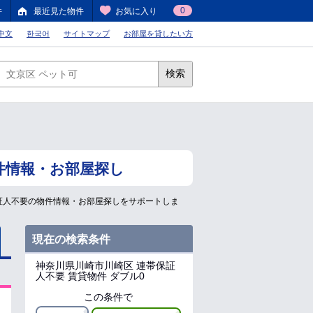
0
件
最近見た物件
お気に入り
中文
한국어
サイトマップ
お部屋を貸したい方
検索
件情報・お部屋探し
証人不要の物件情報・お部屋探しをサポートしま
現在の検索条件
神奈川県川崎市川崎区
連帯保証
人不要 賃貸物件 ダブル0
この条件で