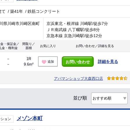
建て
/
築41年
/
鉄筋コンクリート
川県川崎市川崎区南町
京浜東北・根岸線 川崎駅/徒歩7分
ＪＲ南武線 八丁畷駅/徒歩8分
京急本線 京急川崎駅/徒歩12分
敷金・保証金／
間取り／
お気に入り
お問い合わせ／詳細を見る
礼金・権利金
面積
－
1R
詳細を見る
お問い合わせ
追加
－
9.6m²
アパマンショップ大森西口店
並び順
メゾン本町
ンション