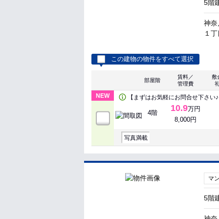
5階
神奈
１丁
この建物の物件をすべて選択
賃料／
敷
部屋階
管理費
NEW
【まずはお気軽にお問合せ下さい♪
10.9
万円
4階
8,000円
写真満載
マ
5階
神奈