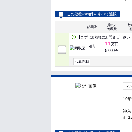
この建物の物件をすべて選択
賃料／
敷
部屋階
管理費
【まずはお気軽にお問合せ下さい♪
11
万円
4階
5,000円
写真満載
マ
10
神奈
町 1