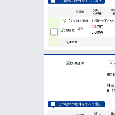
この建物の物件をすべて選択
賃料／
敷
部屋階
管理費
【まずはお気軽にお問合せ下さい♪
11
万円
4階
5,000円
写真満載
マ
6階
神奈
町 1
この建物の物件をすべて選択
賃料／
敷