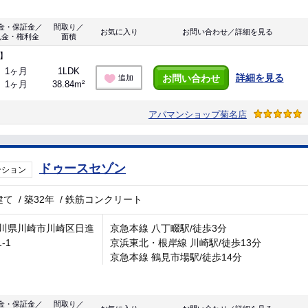
金・保証金／
間取り／
お気に入り
お問い合わせ／詳細を見る
礼金・権利金
面積
】
1ヶ月
1LDK
詳細を見る
お問い合わせ
追加
1ヶ月
38.84m²
アパマンショップ菊名店
ドゥースセゾン
ンション
建て
/
築32年
/
鉄筋コンクリート
川県川崎市川崎区日進
京急本線 八丁畷駅/徒歩3分
1-1
京浜東北・根岸線 川崎駅/徒歩13分
京急本線 鶴見市場駅/徒歩14分
金・保証金／
間取り／