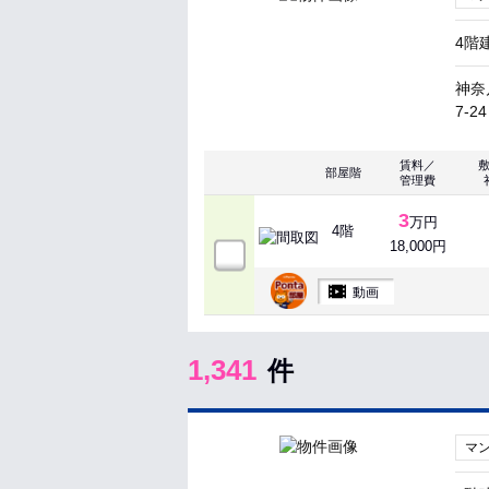
4階
神奈
7-24
賃料／
部屋階
管理費
3
万円
4階
18,000円
動画
1,341
件
マ