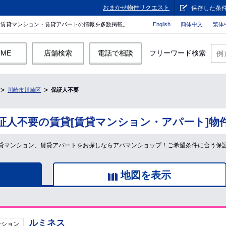
おまかせ物件リクエスト
保存した条
。賃貸マンション・賃貸アパートの情報を多数掲載。
English
簡体中文
繁体
OME
店舗検索
電話で相談
フリーワード検索
川崎市川崎区
保証人不要
証人不要の賃貸[賃貸マンション・アパート]物
貸マンション、賃貸アパートをお探しならアパマンショップ！ご希望条件に合う保
地図を表示
ルミネス
ンション