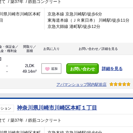
建て
/
築37年
/
鉄筋コンクリート
川県川崎市川崎区本町
京急本線 京急川崎駅/徒歩6分
目
東海道本線（ＪＲ東日本） 川崎駅/徒歩11分
京急大師線 港町駅/徒歩12分
金・保証金／
間取り／
お気に入り
お問い合わせ／詳細を見る
礼金・権利金
面積
】
－
2LDK
詳細を見る
お問い合わせ
追加
－
49.14m²
アパマンショップ関内駅前店
神奈川県川崎市川崎区本町１丁目
ンション
建て
/
築37年
/
鉄筋コンクリート
川県川崎市川崎区本町
京急本線 京急川崎駅/徒歩6分