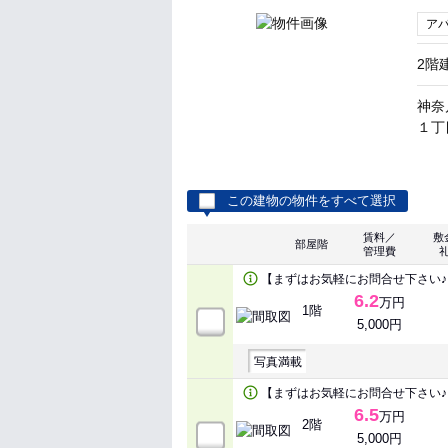
ア
2階
神奈
１丁
この建物の物件をすべて選択
賃料／
敷
部屋階
管理費
【まずはお気軽にお問合せ下さい♪
6.2
万円
1階
5,000円
写真満載
【まずはお気軽にお問合せ下さい♪
6.5
万円
2階
5,000円