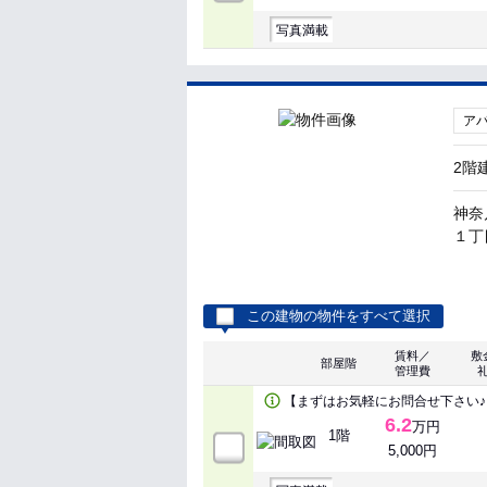
写真満載
ア
2階
神奈
１丁目
この建物の物件をすべて選択
賃料／
敷
部屋階
管理費
【まずはお気軽にお問合せ下さい♪
6.2
万円
1階
5,000円