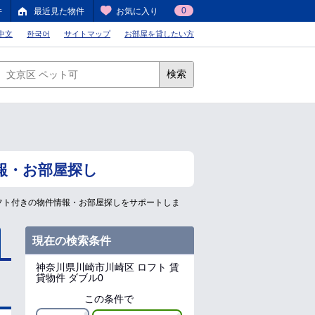
0
件
最近見た物件
お気に入り
中文
한국어
サイトマップ
お部屋を貸したい方
検索
報・お部屋探し
フト付きの物件情報・お部屋探しをサポートしま
現在の検索条件
神奈川県川崎市川崎区
ロフト 賃
貸物件 ダブル0
この条件で