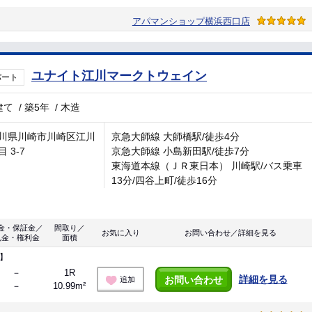
アパマンショップ横浜西口店
ユナイト江川マークトウェイン
パート
建て
/
築5年
/
木造
川県川崎市川崎区江川
京急大師線 大師橋駅/徒歩4分
 3-7
京急大師線 小島新田駅/徒歩7分
東海道本線（ＪＲ東日本） 川崎駅/バス乗車
13分/四谷上町/徒歩16分
金・保証金／
間取り／
お気に入り
お問い合わせ／詳細を見る
礼金・権利金
面積
】
－
1R
詳細を見る
お問い合わせ
追加
－
10.99m²