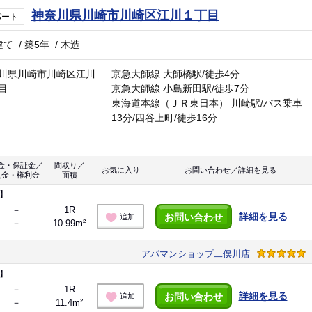
神奈川県川崎市川崎区江川１丁目
パート
建て
/
築5年
/
木造
川県川崎市川崎区江川
京急大師線 大師橋駅/徒歩4分
目
京急大師線 小島新田駅/徒歩7分
東海道本線（ＪＲ東日本） 川崎駅/バス乗車
13分/四谷上町/徒歩16分
金・保証金／
間取り／
お気に入り
お問い合わせ／詳細を見る
礼金・権利金
面積
】
－
1R
詳細を見る
お問い合わせ
追加
－
10.99m²
アパマンショップ二俣川店
】
－
1R
詳細を見る
お問い合わせ
追加
－
11.4m²