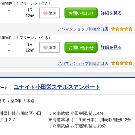
新築物件！！フリーレント付き♪
－
1R
詳細を見る
お問い合わせ
追加
－
12m²
アパマンショップ川崎北口店
新築物件！！フリーレント付き♪
－
1R
詳細を見る
お問い合わせ
追加
－
12m²
アパマンショップ川崎北口店
ユナイト小田栄ステルスアンポート
パート
建て
/
築0年
/
木造
川県川崎市川崎区小田
ＪＲ南武線 小田栄駅/徒歩4分
目 2-7
東海道本線（ＪＲ東日本） 川崎駅/徒歩22分
ＪＲ南武線 八丁畷駅/徒歩19分