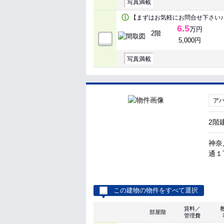
写真満載
【まずはお気軽にお問合せ下さい♪
6.5
万円
2階
5,000円
写真満載
ア
2階
神奈
通１丁
この建物の物件をすべて選択
賃料／
部屋階
管理費