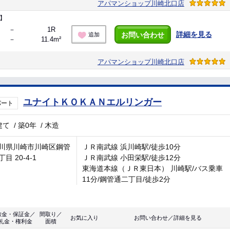
アパマンショップ川崎北口店
】
－
1R
詳細を見る
お問い合わせ
追加
－
11.4m²
アパマンショップ川崎北口店
ユナイトＫＯＫＡＮエルリンガー
パート
建て
/
築0年
/
木造
川県川崎市川崎区鋼管
ＪＲ南武線 浜川崎駅/徒歩10分
目 20-4-1
ＪＲ南武線 小田栄駅/徒歩12分
東海道本線（ＪＲ東日本） 川崎駅/バス乗車
11分/鋼管通二丁目/徒歩2分
敷金・保証金／
間取り／
お気に入り
お問い合わせ／詳細を見る
礼金・権利金
面積