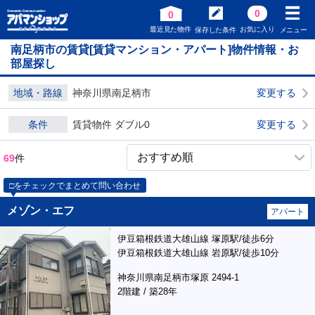
0
0
最近見た物件
お気に入り
保存した条件
メニュー
南足柄市の賃貸[賃貸マンション・アパート]物件情報・お
部屋探し
地域・路線
神奈川県南足柄市
変更する
条件
賃貸物件 ダブル0
変更する
69
件
□をチェックでまとめて問い合わせ
メゾン・エフ
アパート
伊豆箱根鉄道大雄山線 塚原駅/徒歩6分
伊豆箱根鉄道大雄山線 岩原駅/徒歩10分
神奈川県南足柄市塚原 2494-1
2階建 / 築28年