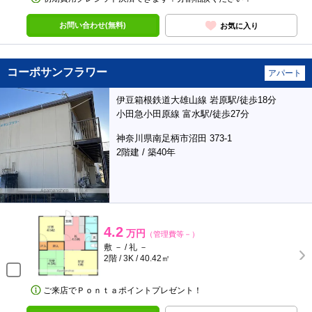
お問い合わせ(無料)
お気に入り
コーポサンフラワー
アパート
伊豆箱根鉄道大雄山線 岩原駅/徒歩18分
小田急小田原線 富水駅/徒歩27分
神奈川県南足柄市沼田 373-1
2階建 / 築40年
4.2
万円
（管理費等－）
敷 － / 礼 －
2階 / 3K / 40.42㎡
ご来店でＰｏｎｔａポイントプレゼント！