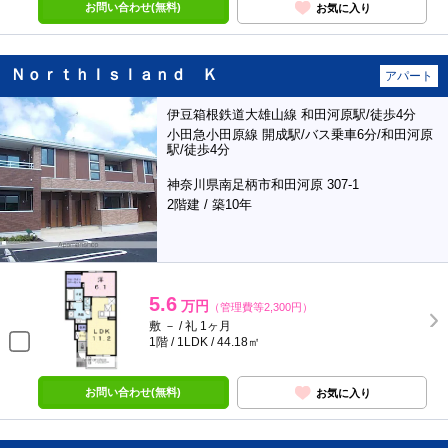
お問い合わせ(無料)
お気に入り
ＮｏｒｔｈＩｓｌａｎｄ Ｋ
アパート
伊豆箱根鉄道大雄山線 和田河原駅/徒歩4分
小田急小田原線 開成駅/バス乗車6分/和田河原
駅/徒歩4分
神奈川県南足柄市和田河原 307-1
2階建 / 築10年
5.6
万円
（管理費等2,300円）
敷 － / 礼 1ヶ月
1階 / 1LDK / 44.18㎡
お問い合わせ(無料)
お気に入り