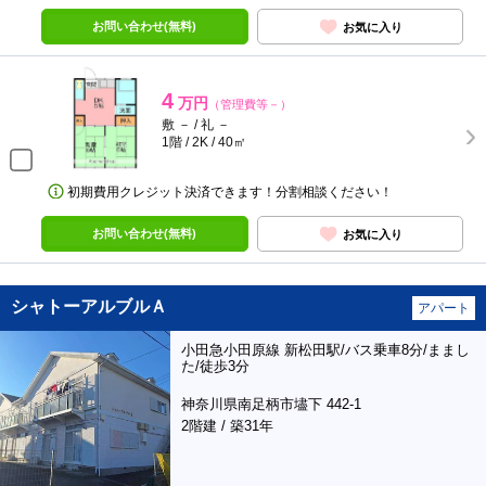
お問い合わせ(無料)
お気に入り
4
万円
（管理費等－）
敷 － / 礼 －
1階 / 2K / 40㎡
初期費用クレジット決済できます！分割相談ください！
お問い合わせ(無料)
お気に入り
シャトーアルブルＡ
アパート
小田急小田原線 新松田駅/バス乗車8分/ままし
た/徒歩3分
神奈川県南足柄市壗下 442-1
2階建 / 築31年