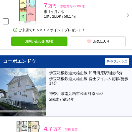
7
万円
（管理費等2,000円）
敷 1ヶ月 / 礼 －
1階 / 2LDK / 58.17㎡
ご来店でＰｏｎｔａポイントプレゼント！
お問い合わせ(無料)
お気に入り
コーポエンドウ
テラスハウス
伊豆箱根鉄道大雄山線 和田河原駅/徒歩6分
伊豆箱根鉄道大雄山線 富士フイルム前駅/徒歩
17分
神奈川県南足柄市和田河原 650
2階建 / 築34年
4.7
万円
（管理費等－）