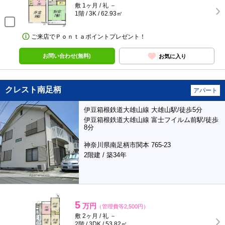
敷 1ヶ月 / 礼 －
1階 / 3K / 62.93㎡
ご来店でＰｏｎｔａポイントプレゼント！
お問い合わせ(無料)
お気に入り
クレスト南足柄
アパート
伊豆箱根鉄道大雄山線 大雄山駅/徒歩5分
伊豆箱根鉄道大雄山線 富士フイルム前駅/徒歩
8分
神奈川県南足柄市関本 765-23
2階建 / 築34年
5
万円
（管理費等2,500円）
敷 2ヶ月 / 礼 －
2階 / 3DK / 53.82㎡