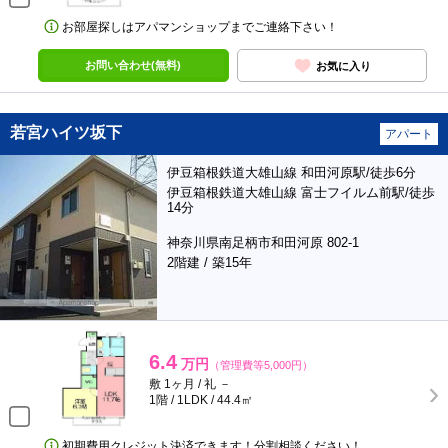
お部屋探しはアパマンショップまでご連絡下さい！
お問い合わせ(無料)
お気に入り
若宮ハイツ坂下
アパート
伊豆箱根鉄道大雄山線 和田河原駅/徒歩6分
伊豆箱根鉄道大雄山線 富士フイルム前駅/徒歩
14分
神奈川県南足柄市和田河原 802-1
2階建 / 築15年
6.4
万円
（管理費等5,000円）
敷 1ヶ月 / 礼 －
1階 / 1LDK / 44.4㎡
初期費用クレジット決済できます！分割相談ください！