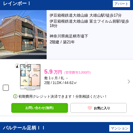
レインボーⅠ
アパート
伊豆箱根鉄道大雄山線 大雄山駅/徒歩17分
伊豆箱根鉄道大雄山線 富士フイルム前駅/徒歩
18分
神奈川県南足柄市壗下
2階建 / 築21年
5.9
万円
（管理費等3,000円）
敷 1ヶ月 / 礼 －
2階 / 1LDK / 44.62㎡
初期費用クレジット決済できます！分割相談ください！
お問い合わせ(無料)
お気に入り
パルテール足柄ＩＩ
マンション