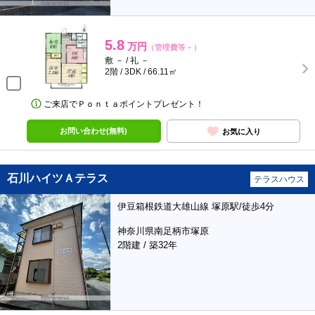
5.8
万円
（管理費等－）
敷 － / 礼 －
2階 / 3DK / 66.11㎡
ご来店でＰｏｎｔａポイントプレゼント！
お問い合わせ(無料)
お気に入り
石川ハイツＡテラス
テラスハウス
伊豆箱根鉄道大雄山線 塚原駅/徒歩4分
神奈川県南足柄市塚原
2階建 / 築32年