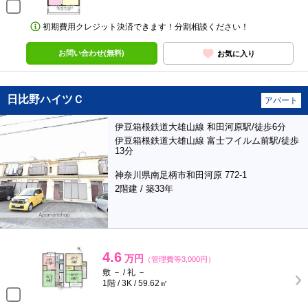
初期費用クレジット決済できます！分割相談ください！
お問い合わせ(無料)
お気に入り
日比野ハイツＣ
アパート
伊豆箱根鉄道大雄山線 和田河原駅/徒歩6分
伊豆箱根鉄道大雄山線 富士フイルム前駅/徒歩
13分
神奈川県南足柄市和田河原 772-1
2階建 / 築33年
4.6
万円
（管理費等3,000円）
敷 － / 礼 －
1階 / 3K / 59.62㎡