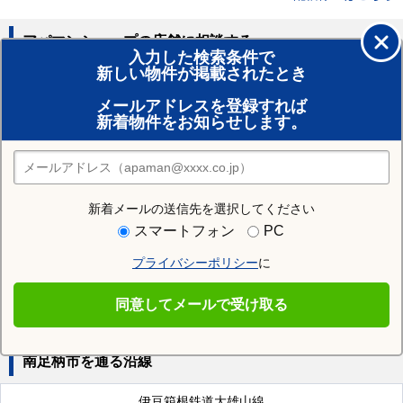
アパマンショップの店舗に相談する
入力した検索条件で
新しい物件が掲載されたとき
賃貸のプロがお部屋探し！
メールアドレスを登録すれば
おまかせ物件リクエスト
新着物件をお知らせします。
住みたい街の店舗を探す
店舗検索
新着メールの送信先を選択してください
近隣の駅
スマートフォン
PC
富士フイルム前駅
相模沼田駅
岩原駅
プライバシーポリシー
に
和田河原駅
塚原駅
大雄山駅
同意してメールで受け取る
南足柄市を通る沿線
伊豆箱根鉄道大雄山線