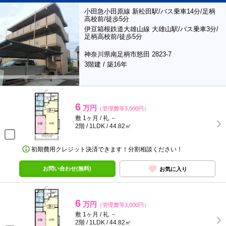
小田急小田原線 新松田駅/バス乗車14分/足柄
高校前/徒歩5分
伊豆箱根鉄道大雄山線 大雄山駅/バス乗車3分/
足柄高校前/徒歩5分
神奈川県南足柄市怒田 2823-7
3階建 / 築16年
6
万円
（管理費等3,000円）
敷 1ヶ月 / 礼 －
2階 / 1LDK / 44.82㎡
初期費用クレジット決済できます！分割相談ください！
お問い合わせ(無料)
お気に入り
6
万円
（管理費等3,000円）
敷 1ヶ月 / 礼 －
2階 / 1LDK / 44.82㎡