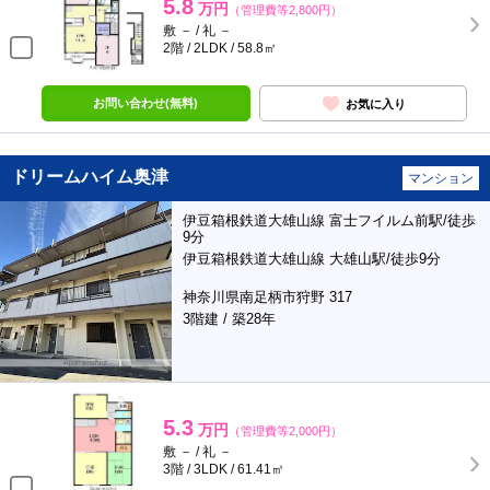
5.8
万円
（管理費等2,800円）
敷 － / 礼 －
2階 / 2LDK / 58.8㎡
お問い合わせ(無料)
お気に入り
ドリームハイム奥津
マンション
伊豆箱根鉄道大雄山線 富士フイルム前駅/徒歩
9分
伊豆箱根鉄道大雄山線 大雄山駅/徒歩9分
神奈川県南足柄市狩野 317
3階建 / 築28年
5.3
万円
（管理費等2,000円）
敷 － / 礼 －
3階 / 3LDK / 61.41㎡