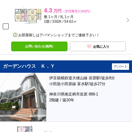
4.3
万円
（管理費等3,000円）
敷 1ヶ月 / 礼 1ヶ月
1階 / 3SDK / 54.62㎡
お部屋探しはアパマンショップまでご連絡下さい！
お問い合わせ(無料)
お気に入り
ガーデンハウス Ｋ．Ｙ
アパート
伊豆箱根鉄道大雄山線 岩原駅/徒歩8分
小田急小田原線 富水駅/徒歩27分
神奈川県南足柄市岩原 888-1
2階建 / 築20年