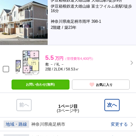
伊豆箱根鉄道大雄山線 大雄山駅/徒歩9分
伊豆箱根鉄道大雄山線 富士フイルム前駅/徒歩
16分
神奈川県南足柄市雨坪 398-1
2階建 / 築23年
5.5
万円
（管理費等4,400円）
敷 － / 礼 －
2階 / 2LDK / 58.53㎡
お問い合わせ(無料)
お気に入り
前へ
次へ
1ページ目
(3ページ中)
地域・路線
神奈川県南足柄市
変更する