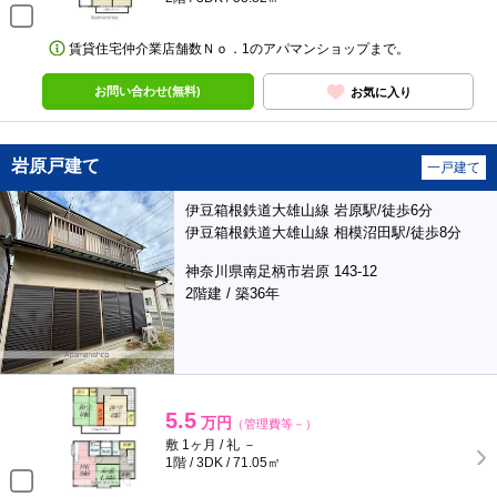
賃貸住宅仲介業店舗数Ｎｏ．1のアパマンショップまで。
お問い合わせ(無料)
お気に入り
岩原戸建て
一戸建て
伊豆箱根鉄道大雄山線 岩原駅/徒歩6分
伊豆箱根鉄道大雄山線 相模沼田駅/徒歩8分
神奈川県南足柄市岩原 143-12
2階建 / 築36年
5.5
万円
（管理費等－）
敷 1ヶ月 / 礼 －
1階 / 3DK / 71.05㎡