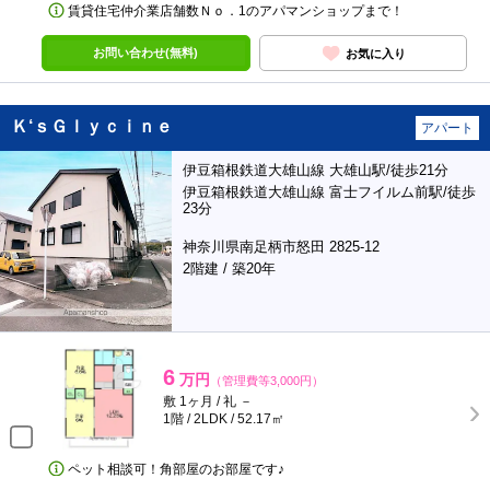
賃貸住宅仲介業店舗数Ｎｏ．1のアパマンショップまで！
お問い合わせ(無料)
お気に入り
Ｋ‘ｓＧｌｙｃｉｎｅ
アパート
伊豆箱根鉄道大雄山線 大雄山駅/徒歩21分
伊豆箱根鉄道大雄山線 富士フイルム前駅/徒歩
23分
神奈川県南足柄市怒田 2825-12
2階建 / 築20年
6
万円
（管理費等3,000円）
敷 1ヶ月 / 礼 －
1階 / 2LDK / 52.17㎡
ペット相談可！角部屋のお部屋です♪