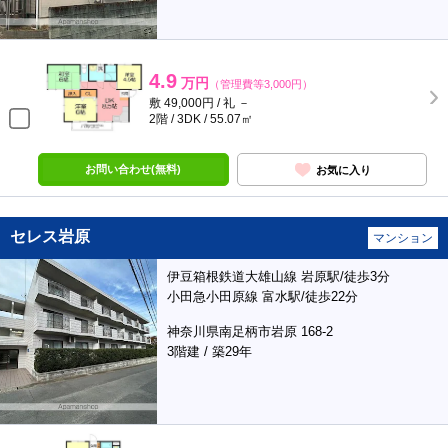
4.9
万円
（管理費等3,000円）
敷 49,000円 / 礼 －
2階 / 3DK / 55.07㎡
お問い合わせ(無料)
お気に入り
セレス岩原
マンション
伊豆箱根鉄道大雄山線 岩原駅/徒歩3分
小田急小田原線 富水駅/徒歩22分
神奈川県南足柄市岩原 168-2
3階建 / 築29年