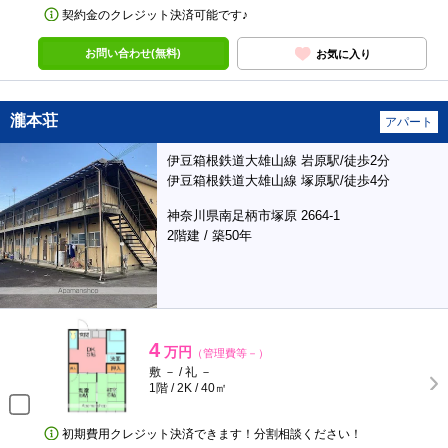
契約金のクレジット決済可能です♪
お問い合わせ(無料)
お気に入り
瀧本荘
アパート
伊豆箱根鉄道大雄山線 岩原駅/徒歩2分
伊豆箱根鉄道大雄山線 塚原駅/徒歩4分
神奈川県南足柄市塚原 2664-1
2階建 / 築50年
4
万円
（管理費等－）
敷 － / 礼 －
1階 / 2K / 40㎡
初期費用クレジット決済できます！分割相談ください！