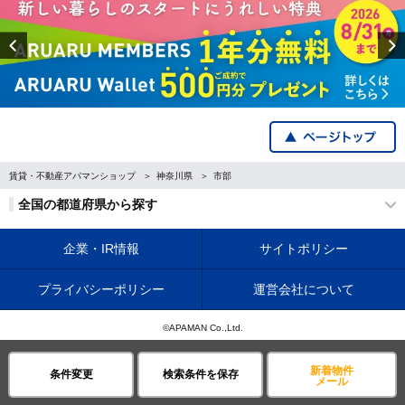
Previous
賃貸・不動産アパマンショップ
神奈川県
市部
全国の都道府県から探す
企業・IR情報
サイトポリシー
プライバシーポリシー
運営会社について
©APAMAN Co.,Ltd.
新着物件
条件変更
検索条件を保存
メール