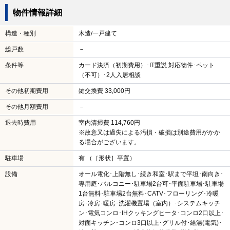
物件情報詳細
構造・種別
木造/一戸建て
総戸数
－
条件等
カード決済（初期費用）･IT重説 対応物件･ペット
（不可）･2人入居相談
その他初期費用
鍵交換費 33,000円
その他月額費用
－
退去時費用
室内清掃費 114,760円
※故意又は過失による汚損・破損は別途費用がかか
る場合がございます。
駐車場
有 （［形状］平置）
設備
オール電化･上階無し･続き和室･駅まで平坦･南向き･
専用庭･バルコニー･駐車場2台可･平面駐車場･駐車場
1台無料･駐車場2台無料･CATV･フローリング･冷暖
房･冷房･暖房･洗濯機置場（室内）･システムキッチ
ン･電気コンロ･IHクッキングヒータ･コンロ2口以上･
対面キッチン･コンロ3口以上･グリル付･給湯(電気)･