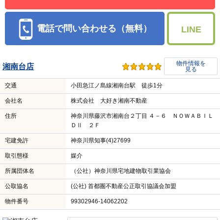
電話で問い合わせる（無料）
LINE
物件情報を
湘南台店
見る
交通
小田急江ノ島線湘南台駅 徒歩1分
会社名
株式会社 大好き湘南不動産
住所
神奈川県藤沢市湘南台２丁目 ４－６ ＮＯＷＡＢＩＬ
ＤⅡ ２Ｆ
宅建免許
神奈川県知事(4)27699
取引態様
媒介
所属団体名
（公社）神奈川県宅地建物取引業協会
公取協名
(公社) 首都圏不動産公正取引協議会加盟
物件番号
99302946-14062202