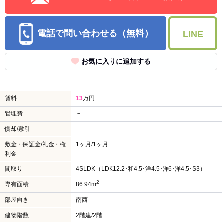
電話で問い合わせる（無料）
LINE
お気に入りに追加する
賃料
13
万円
管理費
－
償却/敷引
－
敷金・保証金/礼金・権
1ヶ月/1ヶ月
利金
間取り
4SLDK（LDK12.2･和4.5･洋4.5･洋6･洋4.5･S3）
2
専有面積
86.94m
部屋向き
南西
建物階数
2階建/2階