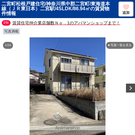
二宮町松根戸建住宅/神奈川県中郡二宮町/東海道本
線（ＪＲ東日本）二宮駅/4SLDK/86.94㎡の賃貸物
追加
件情報
賃貸住宅仲介業店舗数Ｎｏ．1のアパマンショップまで！
写真満載
1/24
■ 写真一覧を見る