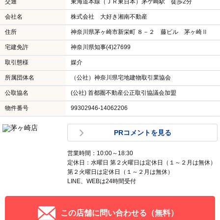
交通
東海道本線（ＪＲ東日本）茅ケ崎駅 徒歩2分
会社名
株式会社 大好き湘南不動産
住所
神奈川県茅ヶ崎市新栄町 ８－２ 藤ビル 茅ヶ崎Ⅱ
宅建免許
神奈川県知事(4)27699
取引態様
媒介
所属団体名
（公社）神奈川県宅地建物取引業協会
公取協名
(公社) 首都圏不動産公正取引協議会加盟
物件番号
99302946-14062206
PRコメントを見る
営業時間：10:00～18:30
定休日：水曜日 第２火曜日は定休日（１～２月は無休）
第２火曜日は定休日（１～２月は無休）
LINE、WEBは24時間受付
この店舗に問い合わせる（無料）