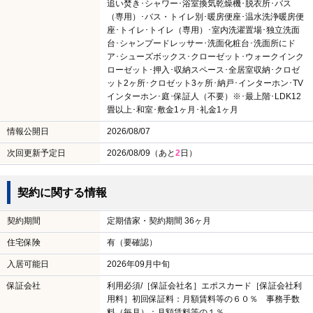
追い焚き･シャワー･浴室換気乾燥機･脱衣所･バス
（専用）･バス・トイレ別･暖房便座･温水洗浄暖房便
座･トイレ･トイレ（専用）･室内洗濯置場･独立洗面
台･シャンプードレッサー･洗面化粧台･洗面所にド
ア･シューズボックス･クローゼット･ウォークインク
ローゼット･押入･収納スペース･全居室収納･クロゼ
ット2ヶ所･クロゼット3ヶ所･納戸･インターホン･TV
インターホン･庭･保証人（不要）※･最上階･LDK12
畳以上･和室･敷金1ヶ月･礼金1ヶ月
情報公開日
2026/08/07
次回更新予定日
2026/08/09（あと
2
日）
契約に関する情報
契約期間
定期借家・契約期間 36ヶ月
住宅保険
有（要確認）
入居可能日
2026年09月中旬
保証会社
利用必須/［保証会社名］エポスカード［保証会社利
用料］初回保証料：月額賃料等の６０％ 事務手数
料（毎月）：月額賃料等の１％