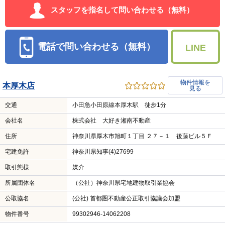
スタッフを指名して問い合わせる（無料）
電話で問い合わせる（無料）
LINE
物件情報を
本厚木店
見る
交通
小田急小田原線本厚木駅 徒歩1分
会社名
株式会社 大好き湘南不動産
住所
神奈川県厚木市旭町１丁目 ２７－１ 後藤ビル５Ｆ
宅建免許
神奈川県知事(4)27699
取引態様
媒介
所属団体名
（公社）神奈川県宅地建物取引業協会
公取協名
(公社) 首都圏不動産公正取引協議会加盟
物件番号
99302946-14062208