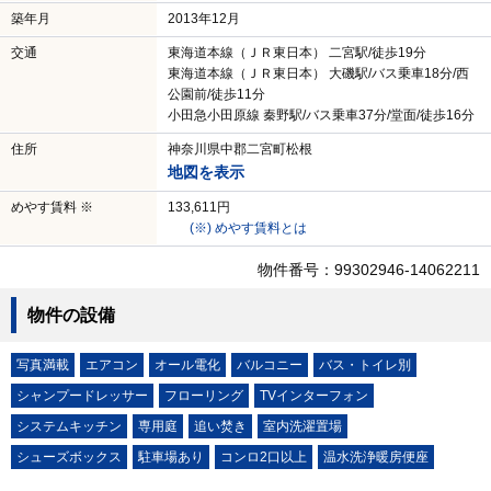
築年月
2013年12月
交通
東海道本線（ＪＲ東日本） 二宮駅/徒歩19分
東海道本線（ＪＲ東日本） 大磯駅/バス乗車18分/西
公園前/徒歩11分
小田急小田原線 秦野駅/バス乗車37分/堂面/徒歩16分
住所
神奈川県中郡二宮町松根
地図を表示
めやす賃料 ※
133,611円
(※) めやす賃料とは
物件番号：99302946-14062211
物件の設備
写真満載
エアコン
オール電化
バルコニー
バス・トイレ別
シャンプードレッサー
フローリング
TVインターフォン
システムキッチン
専用庭
追い焚き
室内洗濯置場
シューズボックス
駐車場あり
コンロ2口以上
温水洗浄暖房便座