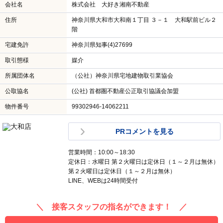
会社名
株式会社 大好き湘南不動産
住所
神奈川県大和市大和南１丁目 ３－１ 大和駅前ビル２
階
宅建免許
神奈川県知事(4)27699
取引態様
媒介
所属団体名
（公社）神奈川県宅地建物取引業協会
公取協名
(公社) 首都圏不動産公正取引協議会加盟
物件番号
99302946-14062211
PRコメントを見る
営業時間：10:00～18:30
定休日：水曜日 第２火曜日は定休日（１～２月は無休）
第２火曜日は定休日（１～２月は無休）
LINE、WEBは24時間受付
＼ 接客スタッフの指名ができます！ ／