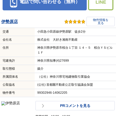
電話で問い合わせる（無料）
LINE
物件情報を
伊勢原店
見る
交通
小田急小田原線伊勢原駅 徒歩2分
会社名
株式会社 大好き湘南不動産
住所
神奈川県伊勢原市桜台１丁目 １４－５ 桜台ＹＳビル
１Ｆ
宅建免許
神奈川県知事(4)27699
取引態様
媒介
所属団体名
（公社）神奈川県宅地建物取引業協会
公取協名
(公社) 首都圏不動産公正取引協議会加盟
物件番号
99302946-14062205
PRコメントを見る