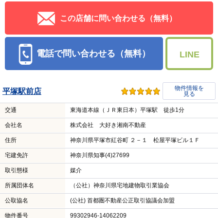
この店舗に問い合わせる（無料）
電話で問い合わせる（無料）
LINE
物件情報を
平塚駅前店
見る
交通
東海道本線（ＪＲ東日本）平塚駅 徒歩1分
会社名
株式会社 大好き湘南不動産
住所
神奈川県平塚市紅谷町 ２－１ 松屋平塚ビル１Ｆ
宅建免許
神奈川県知事(4)27699
取引態様
媒介
所属団体名
（公社）神奈川県宅地建物取引業協会
公取協名
(公社) 首都圏不動産公正取引協議会加盟
物件番号
99302946-14062209