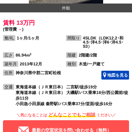
外観
賃料 13万円
(管理費
－
)
敷/礼
1ヶ月/1ヶ月
間取り
4SLDK（LDK12.2･和
4.5･洋4.5･洋6･洋4.5･
S3）
2
広さ
86.94m
階建
2階建/2階
築年月
2013年12月
種別
木造/一戸建て
住所
神奈川県中郡二宮町松根
地図を見る
交通
東海道本線（ＪＲ東日本） 二宮駅/徒歩19分
東海道本線（ＪＲ東日本） 大磯駅/バス乗車18分/西公園前/徒
歩11分
小田急小田原線 秦野駅/バス乗車37分/堂面/徒歩16分
どんなことでもご相談
＼気になることは
ください／
最新の空室状況を問い合わせる（無料）