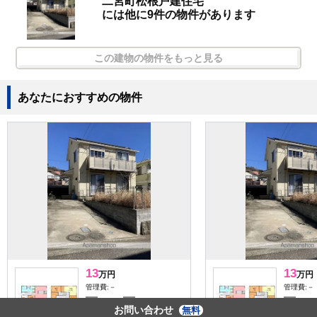
二宮町松根戸建住宅
には他に9件の物件があります
この建物の物件をもっと見る
あなたにおすすめの物件
13
13
万円
万円
管理費:－
管理費:－
1ヶ月
1ヶ月
1ヶ
敷
礼
敷
お問い合わせ
無料