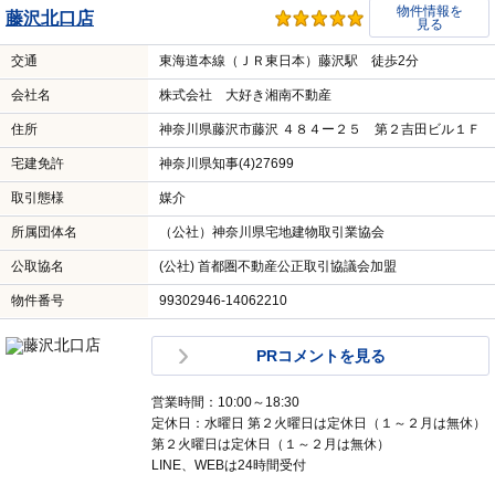
物件情報を
藤沢北口店
見る
交通
東海道本線（ＪＲ東日本）藤沢駅 徒歩2分
会社名
株式会社 大好き湘南不動産
住所
神奈川県藤沢市藤沢 ４８４ー２５ 第２吉田ビル１Ｆ
宅建免許
神奈川県知事(4)27699
取引態様
媒介
所属団体名
（公社）神奈川県宅地建物取引業協会
公取協名
(公社) 首都圏不動産公正取引協議会加盟
物件番号
99302946-14062210
PRコメントを見る
営業時間：10:00～18:30
定休日：水曜日 第２火曜日は定休日（１～２月は無休）
第２火曜日は定休日（１～２月は無休）
LINE、WEBは24時間受付