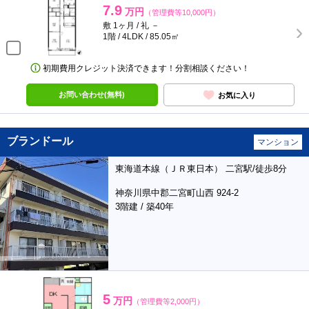
7.9
万円
（管理費等10,000円）
敷 1ヶ月 / 礼 －
1階 / 4LDK / 85.05㎡
初期費用クレジット決済できます！分割相談ください！
お問い合わせ(無料)
お気に入り
ブランドール
マンション
東海道本線（ＪＲ東日本） 二宮駅/徒歩8分
神奈川県中郡二宮町山西 924-2
3階建 / 築40年
5
万円
（管理費等2,000円）