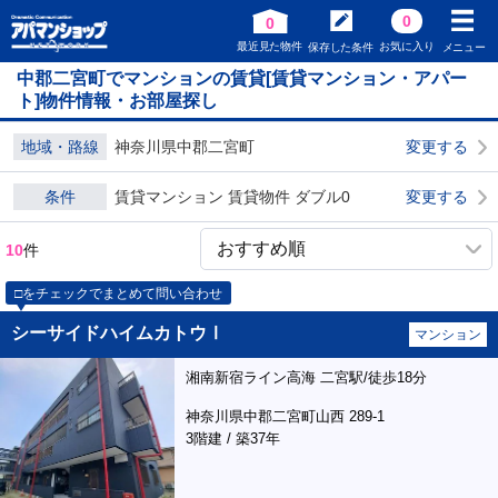
0
0
最近見た物件
お気に入り
保存した条件
メニュー
中郡二宮町でマンションの賃貸[賃貸マンション・アパー
ト]物件情報・お部屋探し
地域・路線
神奈川県中郡二宮町
変更する
条件
賃貸マンション 賃貸物件 ダブル0
変更する
10
件
□をチェックでまとめて問い合わせ
シーサイドハイムカトウⅠ
マンション
湘南新宿ライン高海 二宮駅/徒歩18分
神奈川県中郡二宮町山西 289-1
3階建 / 築37年