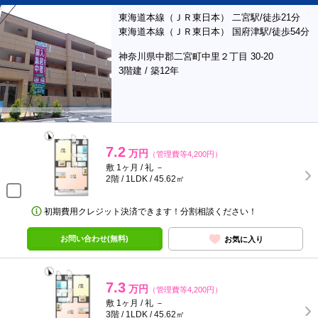
東海道本線（ＪＲ東日本） 二宮駅/徒歩21分
東海道本線（ＪＲ東日本） 国府津駅/徒歩54分
神奈川県中郡二宮町中里２丁目 30-20
3階建 / 築12年
7.2
万円
（管理費等4,200円）
敷 1ヶ月 / 礼 －
2階 / 1LDK / 45.62㎡
初期費用クレジット決済できます！分割相談ください！
お問い合わせ(無料)
お気に入り
7.3
万円
（管理費等4,200円）
敷 1ヶ月 / 礼 －
3階 / 1LDK / 45.62㎡