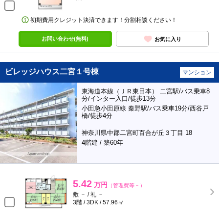
初期費用クレジット決済できます！分割相談ください！
お問い合わせ(無料)
お気に入り
ビレッジハウス二宮１号棟
マンション
東海道本線（ＪＲ東日本） 二宮駅/バス乗車8
分/インター入口/徒歩13分
小田急小田原線 秦野駅/バス乗車19分/西谷戸
橋/徒歩4分
神奈川県中郡二宮町百合が丘３丁目 18
4階建 / 築60年
5.42
万円
（管理費等－）
敷 － / 礼 －
3階 / 3DK / 57.96㎡