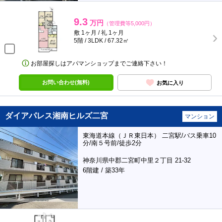
9.3
万円
（管理費等5,000円）
敷 1ヶ月 / 礼 1ヶ月
5階 / 3LDK / 67.32㎡
お部屋探しはアパマンショップまでご連絡下さい！
お問い合わせ(無料)
お気に入り
ダイアパレス湘南ヒルズ二宮
マンション
東海道本線（ＪＲ東日本） 二宮駅/バス乗車10
分/南５号前/徒歩2分
神奈川県中郡二宮町中里２丁目 21-32
6階建 / 築33年