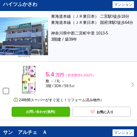
ハイツふかさわ
マンション
東海道本線（ＪＲ東日本） 二宮駅/徒歩18分
東海道本線（ＪＲ東日本） 国府津駅/徒歩64分
神奈川県中郡二宮町中里 1013-5
3階建 / 築39年
5.4
万円
（管理費等6,500円）
敷 － / 礼 －
3階 / 3DK / 59.5㎡
24時間スーパーがすぐ近く！リフォーム済み物件♪
お問い合わせ(無料)
お気に入り
サン アルチェ Ａ
マンション