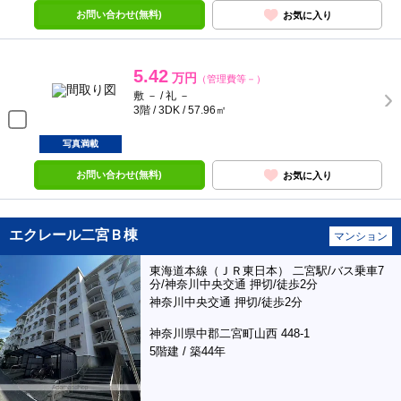
お問い合わせ(無料)
お気に入り
5.42
万円
（管理費等－）
敷 － / 礼 －
3階 / 3DK / 57.96㎡
写真満載
お問い合わせ(無料)
お気に入り
エクレール二宮Ｂ棟
マンション
東海道本線（ＪＲ東日本） 二宮駅/バス乗車7
分/神奈川中央交通 押切/徒歩2分
神奈川中央交通 押切/徒歩2分
神奈川県中郡二宮町山西 448-1
5階建 / 築44年