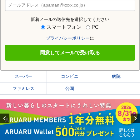
住みたい街の店舗を探す
店舗検索
新着メールの送信先を選択してください
住む街研究所で中郡二宮町の情報を見る
スマートフォン
PC
プライバシーポリシー
に
中郡二宮町
同意してメールで受け取る
中郡二宮町の施設一覧
スーパー
コンビニ
病院
ファミレス
公園
Previous