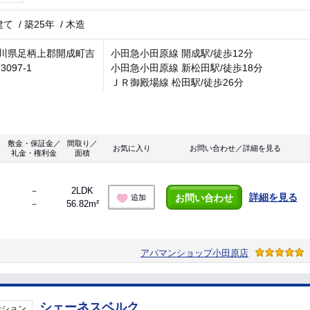
建て
/
築25年
/
木造
川県足柄上郡開成町吉
小田急小田原線 開成駅/徒歩12分
3097-1
小田急小田原線 新松田駅/徒歩18分
ＪＲ御殿場線 松田駅/徒歩26分
敷金・保証金／
間取り／
お気に入り
お問い合わせ／詳細を見る
礼金・権利金
面積
－
2LDK
詳細を見る
お問い合わせ
追加
－
56.82m²
アパマンショップ小田原店
シェーネスベルク
ンション