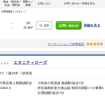
敷金・保証金／
間取り／
お気に入り
お問い合わせ／詳細を見る
礼金・権利金
面積
！分割相談ください！
－
1R
詳細を見る
お問い合わせ
追加
－
31.9m²
アパマンショップ伊勢原店
エタニティローズ
ンション
建て
/
築16年
/
鉄骨造
川県足柄上郡開成町吉
小田急小田原線 開成駅/徒歩7分
4463-3
伊豆箱根鉄道大雄山線 和田河原駅/バス乗車6
分/開成駅/徒歩7分