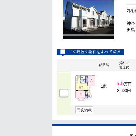
2階
神奈
田島 
この建物の物件をすべて選択
賃料／
部屋階
管理費
5.5
万円
1階
2,800円
写真満載
マ