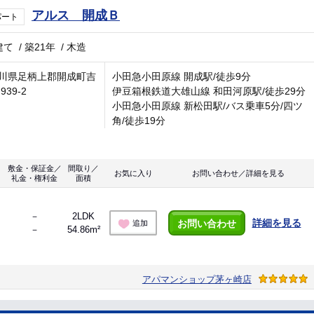
アルス 開成Ｂ
パート
建て
/
築21年
/
木造
川県足柄上郡開成町吉
小田急小田原線 開成駅/徒歩9分
939-2
伊豆箱根鉄道大雄山線 和田河原駅/徒歩29分
小田急小田原線 新松田駅/バス乗車5分/四ツ
角/徒歩19分
敷金・保証金／
間取り／
お気に入り
お問い合わせ／詳細を見る
礼金・権利金
面積
－
2LDK
詳細を見る
お問い合わせ
追加
－
54.86m²
アパマンショップ茅ヶ崎店