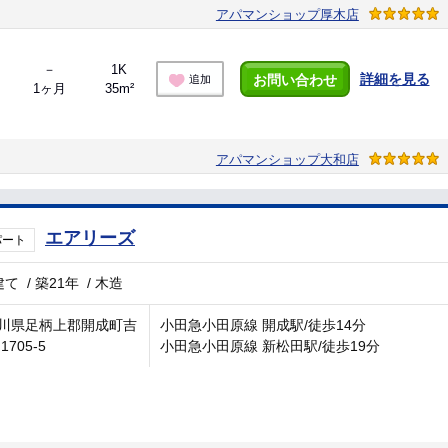
アパマンショップ厚木店
－
1K
詳細を見る
お問い合わせ
追加
1ヶ月
35m²
アパマンショップ大和店
エアリーズ
パート
建て
/
築21年
/
木造
川県足柄上郡開成町吉
小田急小田原線 開成駅/徒歩14分
1705-5
小田急小田原線 新松田駅/徒歩19分