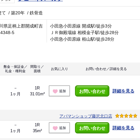
建て
/
築20年
/
鉄骨造
川県足柄上郡開成町吉
小田急小田原線 開成駅/徒歩3分
4348-5
ＪＲ御殿場線 相模金子駅/徒歩28分
小田急小田原線 栢山駅/徒歩28分
敷金・保証金／
間取り／
お気に入り
お問い合わせ／詳細を見る
礼金・権利金
面積
－
1R
詳細を見る
お問い合わせ
追加
1ヶ月
31.01m²
アパマンショップ藤沢北口店
－
1R
詳細を見る
お問い合わせ
追加
1ヶ月
35m²