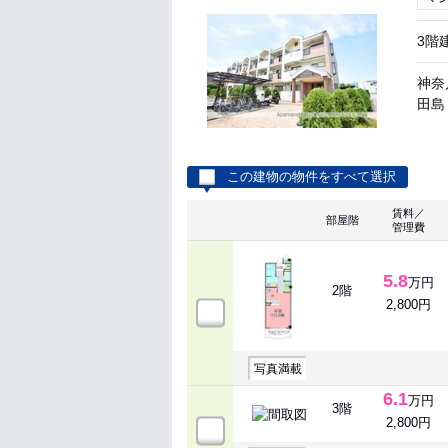
3階
神奈
田島 
この建物の物件をすべて選択
賃料／
部屋階
管理費
5.8
万円
2階
2,800円
写真満載
6.1
万円
3階
2,800円