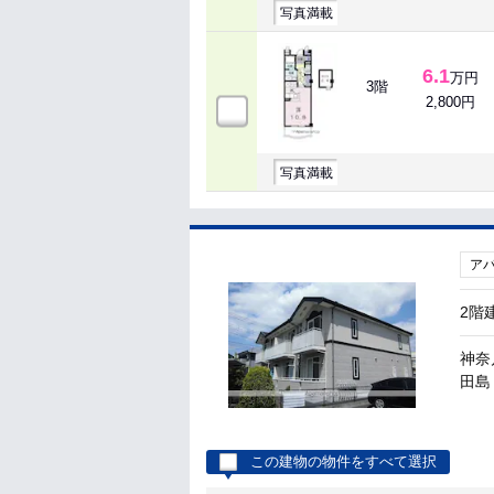
写真満載
6.1
万円
3階
2,800円
写真満載
ア
2階
神奈
田島 
この建物の物件をすべて選択