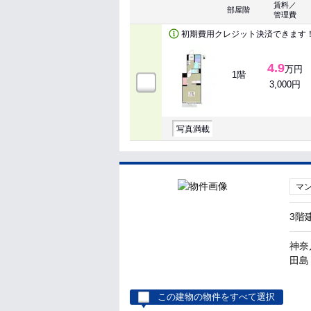
賃料／
部屋階
管理費
初期費用クレジット決済できます
4.9
万円
1階
3,000円
写真満載
マ
3階
神奈
田島 
この建物の物件をすべて選択