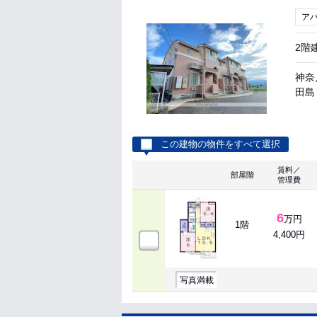
ア
2階
神奈
田島 
この建物の物件をすべて選択
賃料／
部屋階
管理費
6
万円
1階
4,400円
写真満載