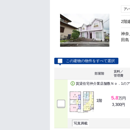
ア
2階
神奈
田島 
この建物の物件をすべて選択
賃料／
部屋階
管理費
賃貸住宅仲介業店舗数Ｎｏ．1の
5.8
万円
1階
3,300円
写真満載