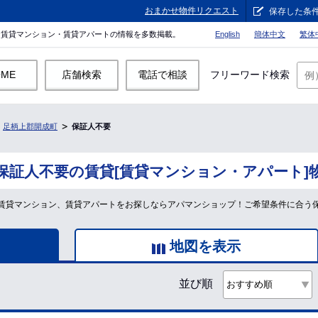
おまかせ物件リクエスト
保存した条
。賃貸マンション・賃貸アパートの情報を多数掲載。
English
簡体中文
繁体
OME
店舗検索
電話で相談
フリーワード検索
足柄上郡開成町
保証人不要
保証人不要の賃貸[賃貸マンション・アパート]
賃貸マンション、賃貸アパートをお探しならアパマンショップ！ご希望条件に合う
地図を表示
並び順