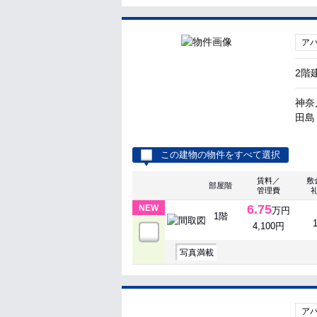
ア
2階
神奈
田島 
この建物の物件をすべて選択
賃料／
敷
部屋階
管理費
6.75
NEW
万円
1階
4,100円
写真満載
ア