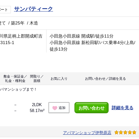
サンパティーク
パート
建て
/
築25年
/
木造
川県足柄上郡開成町吉
小田急小田原線 開成駅/徒歩11分
3115-1
小田急小田原線 新松田駅/バス乗車4分/上島/
徒歩13分
敷金・保証金／
間取り／
お気に入り
お問い合わせ／詳細を見る
礼金・権利金
面積
アパマンショップまで！
－
2LDK
詳細を見る
お問い合わせ
追加
－
58.17m²
アパマンショップ伊勢原店