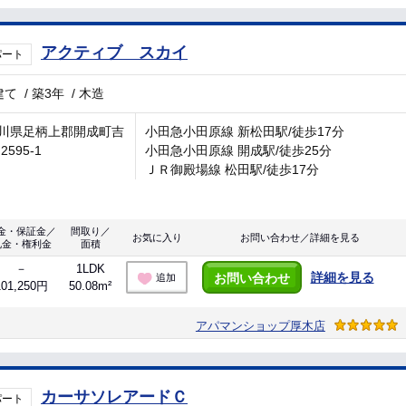
アクティブ スカイ
パート
建て
/
築3年
/
木造
川県足柄上郡開成町吉
小田急小田原線 新松田駅/徒歩17分
2595-1
小田急小田原線 開成駅/徒歩25分
ＪＲ御殿場線 松田駅/徒歩17分
金・保証金／
間取り／
お気に入り
お問い合わせ／詳細を見る
礼金・権利金
面積
－
1LDK
詳細を見る
お問い合わせ
追加
101,250円
50.08m²
アパマンショップ厚木店
カーサソレアードＣ
パート