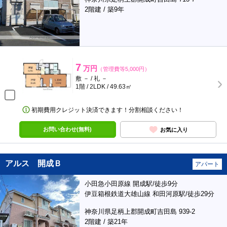
2階建 / 築9年
7
万円
（管理費等5,000円）
敷 － / 礼 －
1階 / 2LDK / 49.63㎡
初期費用クレジット決済できます！分割相談ください！
お問い合わせ(無料)
お気に入り
アルス 開成Ｂ
アパート
小田急小田原線 開成駅/徒歩9分
伊豆箱根鉄道大雄山線 和田河原駅/徒歩29分
神奈川県足柄上郡開成町吉田島 939-2
2階建 / 築21年