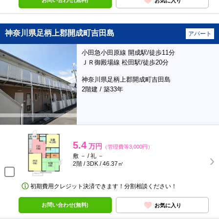
お問い合わせ(無料)
お気に入り
神奈川県足柄上郡開成町吉田島
アパート
小田急小田原線 開成駅/徒歩11分
ＪＲ御殿場線 松田駅/徒歩20分
神奈川県足柄上郡開成町吉田島
2階建 / 築33年
5.4
万円
（管理費等3,000円）
敷 － / 礼 －
2階 / 3DK / 46.37㎡
初期費用クレジット決済できます！分割相談ください！
お問い合わせ(無料)
お気に入り