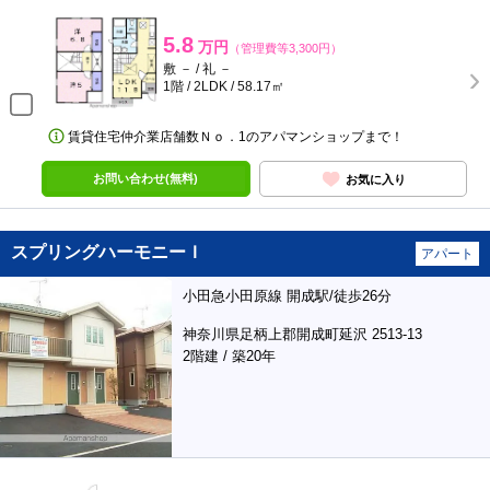
5.8
万円
（管理費等3,300円）
敷 － / 礼 －
1階 / 2LDK / 58.17㎡
賃貸住宅仲介業店舗数Ｎｏ．1のアパマンショップまで！
お問い合わせ(無料)
お気に入り
スプリングハーモニーＩ
アパート
小田急小田原線 開成駅/徒歩26分
神奈川県足柄上郡開成町延沢 2513-13
2階建 / 築20年