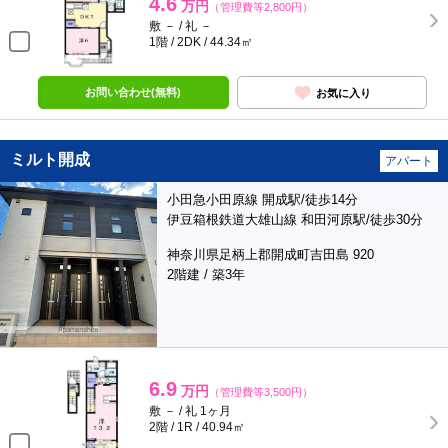
4.6
万円
（管理費等2,800円）
敷 － / 礼 －
1階 / 2DK / 44.34㎡
お問い合わせ(無料)
お気に入り
ミルト開成
アパート
小田急小田原線 開成駅/徒歩14分
伊豆箱根鉄道大雄山線 和田河原駅/徒歩30分
神奈川県足柄上郡開成町吉田島 920
2階建 / 築3年
6.9
万円
（管理費等3,500円）
敷 － / 礼 1ヶ月
2階 / 1R / 40.94㎡