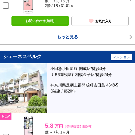
敷 － / 礼 1ヶ月
2階 / 1R / 31.01㎡
お問い合わせ(無料)
お気に入り
もっと見る
シェーネスベルク
マンション
小田急小田原線 開成駅/徒歩3分
ＪＲ御殿場線 相模金子駅/徒歩28分
神奈川県足柄上郡開成町吉田島 4348-5
3階建 / 築20年
NEW
5.8
万円
（管理費等2,800円）
敷 － / 礼 1ヶ月