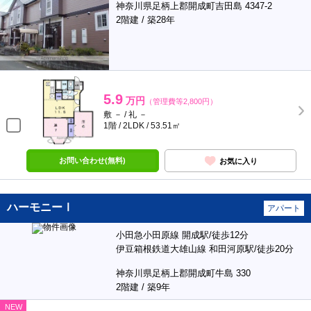
神奈川県足柄上郡開成町吉田島 4347-2
2階建 / 築28年
5.9
万円
（管理費等2,800円）
敷 － / 礼 －
1階 / 2LDK / 53.51㎡
お問い合わせ(無料)
お気に入り
ハーモニーⅠ
アパート
小田急小田原線 開成駅/徒歩12分
伊豆箱根鉄道大雄山線 和田河原駅/徒歩20分
神奈川県足柄上郡開成町牛島 330
2階建 / 築9年
NEW