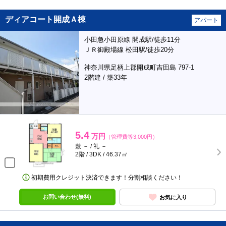
ディアコート開成Ａ棟
アパート
小田急小田原線 開成駅/徒歩11分
ＪＲ御殿場線 松田駅/徒歩20分
神奈川県足柄上郡開成町吉田島 797-1
2階建 / 築33年
5.4
万円
（管理費等3,000円）
敷 － / 礼 －
2階 / 3DK / 46.37㎡
初期費用クレジット決済できます！分割相談ください！
お問い合わせ(無料)
お気に入り