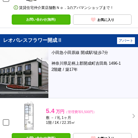
賃貸住宅仲介業店舗数Ｎｏ．1のアパマンショップまで！
お問い合わせ(無料)
お気に入り
レオパレスフラワー開成Ⅱ
アパート
小田急小田原線 開成駅/徒歩7分
神奈川県足柄上郡開成町吉田島 1496-1
2階建 / 築17年
5.4
万円
（管理費等5,500円）
敷 － / 礼 1ヶ月
1階 / 1K / 22.35㎡