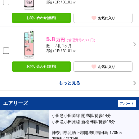
2階 / 1R / 31.01㎡
お問い合わせ(無料)
お気に入り
5.8
万円
（管理費等2,800円）
敷 － / 礼 1ヶ月
2階 / 1R / 31.01㎡
お問い合わせ(無料)
お気に入り
もっと見る
エアリーズ
アパート
小田急小田原線 開成駅/徒歩14分
小田急小田原線 新松田駅/徒歩19分
神奈川県足柄上郡開成町吉田島 1705-5
2階建 / 築21年