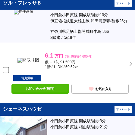
ソル・フレッサＢ
アパート
小田急小田原線 開成駅/徒歩10分
伊豆箱根鉄道大雄山線 和田河原駅/徒歩25分
神奈川県足柄上郡開成町牛島 366
2階建 / 築18年
6.1
万円
（管理費等4,600円）
敷 － / 礼 91,500円
1階 / 1LDK / 50.52㎡
写真満載
お問い合わせ(無料)
お気に入り
シェーネスハウゼ
アパート
小田急小田原線 開成駅/徒歩3分
小田急小田原線 栢山駅/徒歩21分