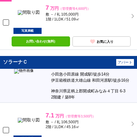
7
万円
（管理費等4,600円）
敷 － / 礼 105,000円
1階 / 1LDK / 51.09㎡
写真満載
お問い合わせ(無料)
お気に入り
ソラーナＣ
アパート
小田急小田原線 開成駅/徒歩14分
伊豆箱根鉄道大雄山線 和田河原駅/徒歩16分
神奈川県足柄上郡開成町みなみ４丁目 6-3
2階建 / 築8年
7.1
万円
（管理費等3,500円）
敷 － / 礼 106,500円
2階 / 1LDK / 45.16㎡