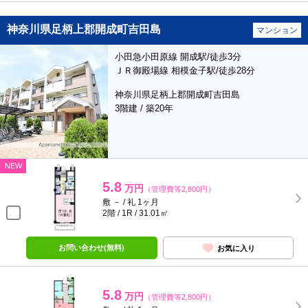
神奈川県足柄上郡開成町吉田島
マンション
小田急小田原線 開成駅/徒歩3分
ＪＲ御殿場線 相模金子駅/徒歩28分
神奈川県足柄上郡開成町吉田島
3階建 / 築20年
NEW
5.8
万円
（管理費等2,800円）
敷 － / 礼 1ヶ月
2階 / 1R / 31.01㎡
お問い合わせ(無料)
お気に入り
5.8
万円
（管理費等2,800円）