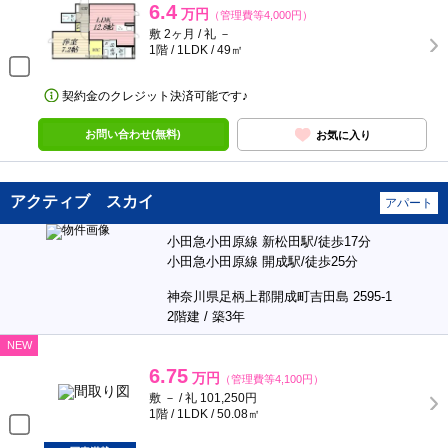
6.4
万円
（管理費等4,000円）
敷 2ヶ月 / 礼 －
1階 / 1LDK / 49㎡
契約金のクレジット決済可能です♪
お問い合わせ(無料)
お気に入り
アクティブ スカイ
アパート
小田急小田原線 新松田駅/徒歩17分
小田急小田原線 開成駅/徒歩25分
神奈川県足柄上郡開成町吉田島 2595-1
2階建 / 築3年
NEW
6.75
万円
（管理費等4,100円）
敷 － / 礼 101,250円
1階 / 1LDK / 50.08㎡