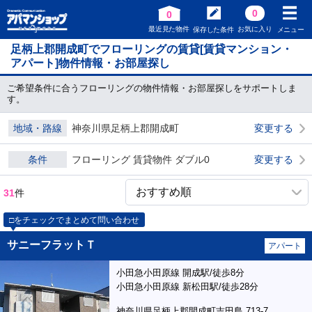
0
0
最近見た物件
お気に入り
保存した条件
メニュー
足柄上郡開成町でフローリングの賃貸[賃貸マンション・
アパート]物件情報・お部屋探し
ご希望条件に合うフローリングの物件情報・お部屋探しをサポートしま
す。
地域・路線
神奈川県足柄上郡開成町
変更する
条件
フローリング 賃貸物件 ダブル0
変更する
31
件
□をチェックでまとめて問い合わせ
サニーフラットＴ
アパート
小田急小田原線 開成駅/徒歩8分
小田急小田原線 新松田駅/徒歩28分
神奈川県足柄上郡開成町吉田島 713-7