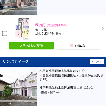
6
万円
（管理費等4,400円）
敷 － / 礼 －
1階 / 2LDK / 54.86㎡
お問い合わせ(無料)
お気に入り
サンパティーク
アパート
小田急小田原線 開成駅/徒歩11分
小田急小田原線 新松田駅/バス乗車4分/上島/徒
歩13分
神奈川県足柄上郡開成町吉田島 3115-1
2階建 / 築25年