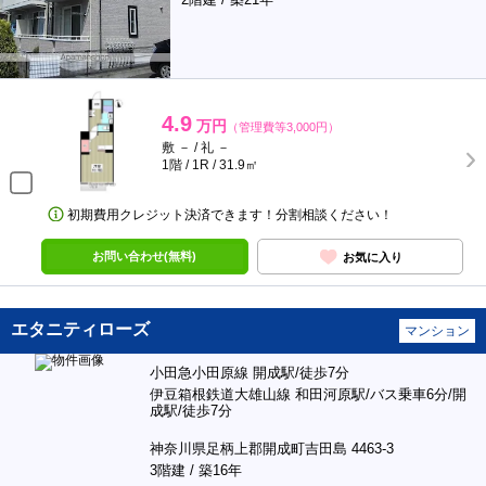
4.9
万円
（管理費等3,000円）
敷 － / 礼 －
1階 / 1R / 31.9㎡
初期費用クレジット決済できます！分割相談ください！
お問い合わせ(無料)
お気に入り
エタニティローズ
マンション
小田急小田原線 開成駅/徒歩7分
伊豆箱根鉄道大雄山線 和田河原駅/バス乗車6分/開
成駅/徒歩7分
神奈川県足柄上郡開成町吉田島 4463-3
3階建 / 築16年