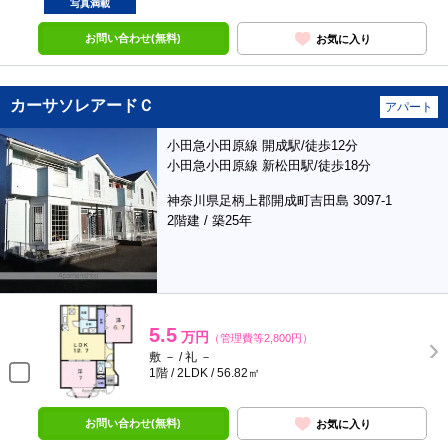
写真満載
お問い合わせ(無料)
お気に入り
カーサソレアードＣ
アパート
小田急小田原線 開成駅/徒歩12分
小田急小田原線 新松田駅/徒歩18分
神奈川県足柄上郡開成町吉田島 3097-1
2階建 / 築25年
5.5
万円
（管理費等2,800円）
敷 － / 礼 －
1階 / 2LDK / 56.82㎡
お問い合わせ(無料)
お気に入り