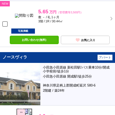
NEW
5.65
万円
（管理費等3,500円）
敷 － / 礼 1ヶ月
3階 / 1R / 30.44㎡
写真満載
お問い合わせ(無料)
お気に入り
ノースヴィラ
アパート
小田急小田原線 新松田駅/バス乗車10分/開成
小学校前/徒歩1分
小田急小田原線 開成駅/徒歩25分
神奈川県足柄上郡開成町延沢 580-6
2階建 / 築24年