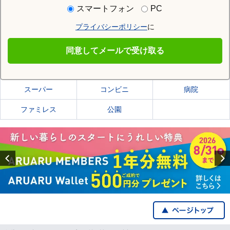
住む街研究所で足柄上郡開成町の情報を見る
スマートフォン
PC
プライバシーポリシー
に
足柄上郡開成町
同意してメールで受け取る
足柄上郡開成町の施設一覧
スーパー
コンビニ
病院
ファミレス
公園
Previous