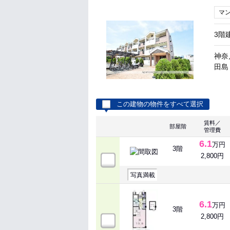
マ
3階
神奈
田島 
この建物の物件をすべて選択
賃料／
部屋階
管理費
6.1
万円
3階
2,800円
写真満載
6.1
万円
3階
2,800円