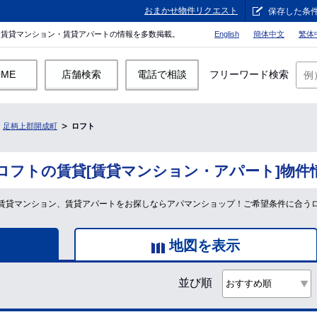
おまかせ物件リクエスト
保存した条
。賃貸マンション・賃貸アパートの情報を多数掲載。
English
簡体中文
繁体
OME
店舗検索
電話で相談
フリーワード検索
足柄上郡開成町
ロフト
ロフトの賃貸[賃貸マンション・アパート]物件
賃貸マンション、賃貸アパートをお探しならアパマンショップ！ご希望条件に合う
地図を表示
並び順