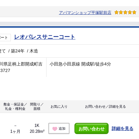
アパマンショップ平塚駅前店
レオパレスサニーコート
パート
建て
/
築24年
/
木造
川県足柄上郡開成町吉
小田急小田原線 開成駅/徒歩4分
3727
敷金・保証金／
間取り／
お気に入り
お問い合わせ／詳細を見る
礼金・権利金
面積
－
1K
詳細を見る
お問い合わせ
追加
1ヶ月
20.28m²