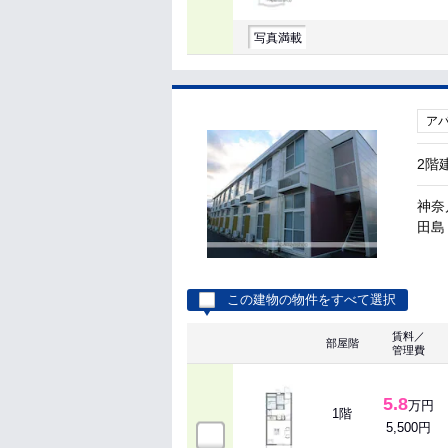
写真満載
ア
2階
神奈
田島 
この建物の物件をすべて選択
賃料／
部屋階
管理費
5.8
万円
1階
5,500円