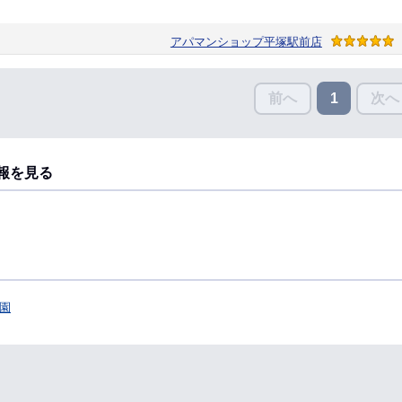
アパマンショップ平塚駅前店
前へ
次へ
1
報を見る
園