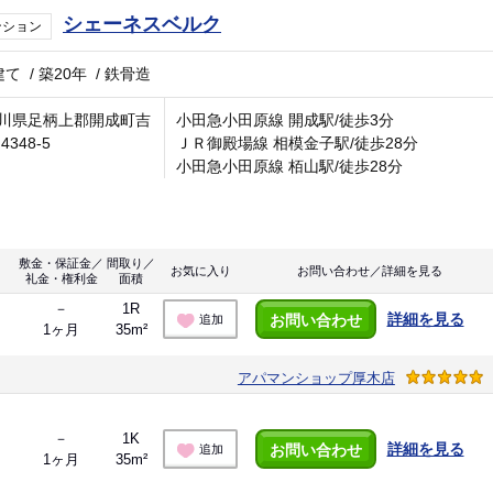
シェーネスベルク
ンション
建て
/
築20年
/
鉄骨造
川県足柄上郡開成町吉
小田急小田原線 開成駅/徒歩3分
4348-5
ＪＲ御殿場線 相模金子駅/徒歩28分
小田急小田原線 栢山駅/徒歩28分
敷金・保証金／
間取り／
お気に入り
お問い合わせ／詳細を見る
礼金・権利金
面積
－
1R
詳細を見る
お問い合わせ
追加
1ヶ月
35m²
アパマンショップ厚木店
－
1K
詳細を見る
お問い合わせ
追加
1ヶ月
35m²