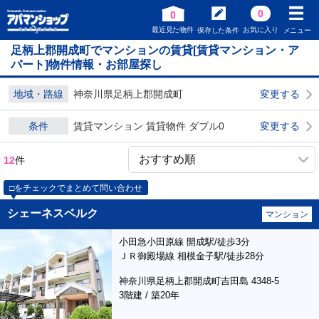
0
0
最近見た物件
お気に入り
保存した条件
メニュー
足柄上郡開成町でマンションの賃貸[賃貸マンション・ア
パート]物件情報・お部屋探し
地域・路線
神奈川県足柄上郡開成町
変更する
条件
賃貸マンション 賃貸物件 ダブル0
変更する
12
件
□をチェックでまとめて問い合わせ
シェーネスベルク
マンション
小田急小田原線 開成駅/徒歩3分
ＪＲ御殿場線 相模金子駅/徒歩28分
神奈川県足柄上郡開成町吉田島 4348-5
3階建 / 築20年