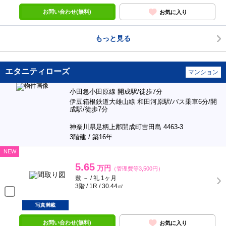
お問い合わせ(無料)
お気に入り
もっと見る
エタニティローズ
マンション
小田急小田原線 開成駅/徒歩7分
伊豆箱根鉄道大雄山線 和田河原駅/バス乗車6分/開
成駅/徒歩7分
神奈川県足柄上郡開成町吉田島 4463-3
3階建 / 築16年
NEW
5.65
万円
（管理費等3,500円）
敷 － / 礼 1ヶ月
3階 / 1R / 30.44㎡
写真満載
お問い合わせ(無料)
お気に入り