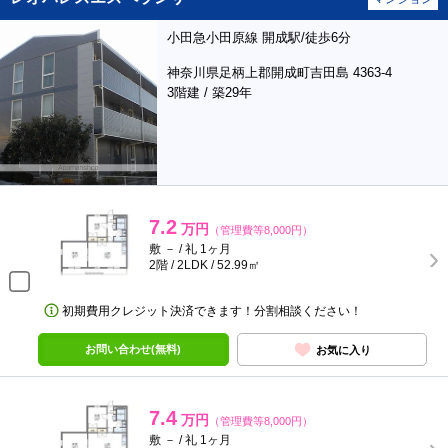
小田急小田原線 開成駅/徒歩6分
神奈川県足柄上郡開成町吉田島 4363-4
3階建 / 築29年
7.2
万円
（管理費等8,000円）
敷 － / 礼 1ヶ月
2階 / 2LDK / 52.99㎡
初期費用クレジット決済できます！分割相談ください！
お問い合わせ(無料)
お気に入り
7.4
万円
（管理費等8,000円）
敷 － / 礼 1ヶ月