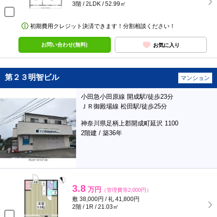
3階 / 2LDK / 52.99㎡
初期費用クレジット決済できます！分割相談ください！
お問い合わせ(無料)
お気に入り
第２３明智ビル
マンション
小田急小田原線 開成駅/徒歩23分
ＪＲ御殿場線 松田駅/徒歩25分
神奈川県足柄上郡開成町延沢 1100
2階建 / 築36年
3.8
万円
（管理費等2,000円）
敷 38,000円 / 礼 41,800円
2階 / 1R / 21.03㎡