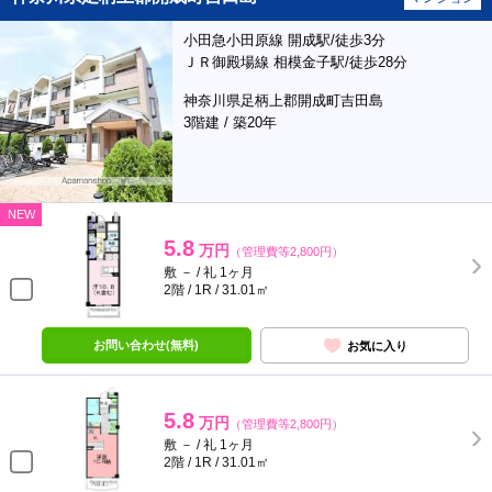
小田急小田原線 開成駅/徒歩3分
ＪＲ御殿場線 相模金子駅/徒歩28分
神奈川県足柄上郡開成町吉田島
3階建 / 築20年
NEW
5.8
万円
（管理費等2,800円）
敷 － / 礼 1ヶ月
2階 / 1R / 31.01㎡
お問い合わせ(無料)
お気に入り
5.8
万円
（管理費等2,800円）
敷 － / 礼 1ヶ月
2階 / 1R / 31.01㎡