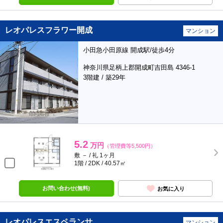
レオパレスフラワー開成
マンション
小田急小田原線 開成駅/徒歩4分
神奈川県足柄上郡開成町吉田島 4346-1
3階建 / 築29年
5.2
万円
（管理費等5,500円）
敷 － / 礼 1ヶ月
1階 / 2DK / 40.57㎡
お問い合わせ(無料)
お気に入り
レオパレスエスペランサ
マンション