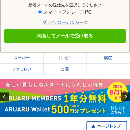
新着メールの送信先を選択してください
住む街研究所で足柄上郡開成町の情報を見る
スマートフォン
PC
プライバシーポリシー
に
足柄上郡開成町
同意してメールで受け取る
足柄上郡開成町の施設一覧
スーパー
コンビニ
病院
ファミレス
公園
Previous