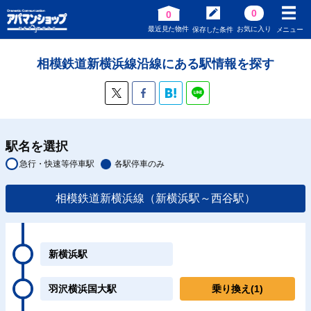
0
0
最近見た物件
お気に入り
保存した条件
メニュー
相模鉄道新横浜線沿線にある駅情報を探す
駅名を選択
急行・快速等停車駅
各駅停車のみ
相模鉄道新横浜線（新横浜駅～西谷駅）
新横浜駅
羽沢横浜国大駅
乗り換え
(1)