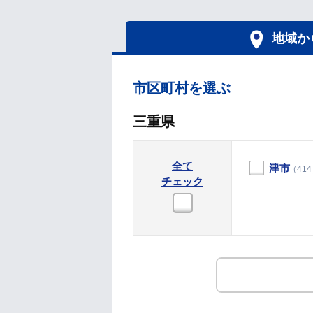
地域か
市区町村を選ぶ
三重県
全て
津市
（41
チェック