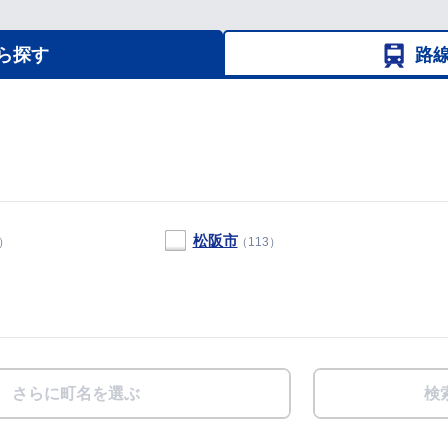
ら探す
路
松阪市
4）
（113）
さらに町名を選ぶ
検