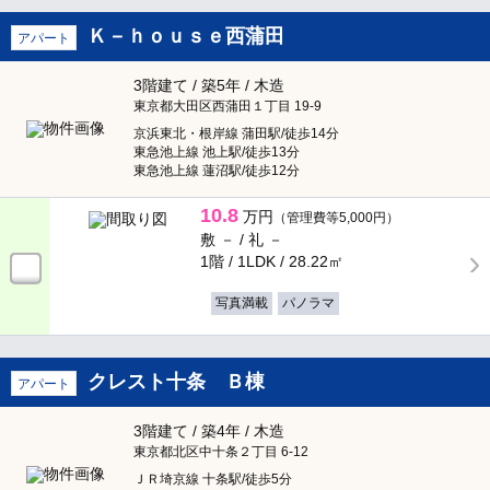
Ｋ－ｈｏｕｓｅ西蒲田
アパート
3階建て / 築5年 / 木造
東京都大田区西蒲田１丁目 19-9
京浜東北・根岸線 蒲田駅/徒歩14分
東急池上線 池上駅/徒歩13分
東急池上線 蓮沼駅/徒歩12分
10.8
万円
（管理費等5,000円）
敷 － /
礼 －
1階 / 1LDK /
28.22㎡
写真満載
パノラマ
クレスト十条 Ｂ棟
アパート
3階建て / 築4年 / 木造
東京都北区中十条２丁目 6-12
ＪＲ埼京線 十条駅/徒歩5分