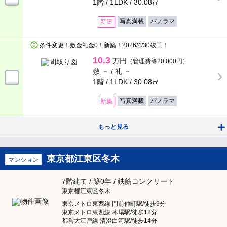
1階 / 1LDK /
30.08㎡
写真満載
パノラマ
新築
条件変更！敷金礼金0！新築！2026/4/30竣工！
10.3
万円
（管理費等20,000円）
敷 － /
礼 －
1階 / 1LDK /
30.08㎡
写真満載
パノラマ
新築
もっと見る
東京都江東区冬木
マンション
7階建て / 築0年 / 鉄筋コンクリート
東京都江東区冬木
東京メトロ東西線 門前仲町駅/徒歩9分
東京メトロ東西線 木場駅/徒歩12分
都営大江戸線 清澄白河駅/徒歩14分