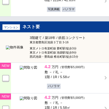
8階 / 1LDK /
42.85㎡
杉並区
（3,344）
写真満載
パノラマ
専有面積
豊島区
（1,420）
～
ネスト要
マンション
北区
（1,222）
3階建て / 築18年 / 鉄筋コンクリート
東京都豊島区池袋３丁目 3-16
最寄り駅からの時間（徒歩）
荒川区
（635）
東京メトロ有楽町線 要町駅/徒歩3分
東京メトロ有楽町線 池袋駅/徒歩9分
指定なし
板橋区
（1,745）
西武池袋・豊島線 椎名町駅/徒歩15分
NEW
4.2
1分以内
万円
練馬区
（管理費等5,000円）
（2,338）
敷 － /
礼 －
1階 / 1R /
5.58㎡
5分以内
足立区
（1,395）
パノラマ
7分以内
葛飾区
（236）
NEW
4.2
万円
（管理費等5,000円）
10分以内
敷 － /
礼 －
江戸川区
（568）
1階 / 1R /
5.58㎡