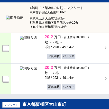
ポンタ部屋
4階建て / 築3年 / 鉄筋コンクリート
東京都板橋区大山東町 18-7
生活応援サービス付
東武東上線 大山駅/徒歩2分
都営三田線 板橋区役所前駅/徒歩10分
ＪＲ埼京線 板橋駅/徒歩19分
検索する
20.2
万円
（管理費等10,000円）
敷 － /
礼 －
× 閉じる
2階 / 2DK /
49.14㎡
写真満載
パノラマ
20.2
万円
（管理費等10,000円）
敷 － /
礼 －
2階 / 2DK /
49.14㎡
写真満載
パノラマ
東京都板橋区大山東町
マンション