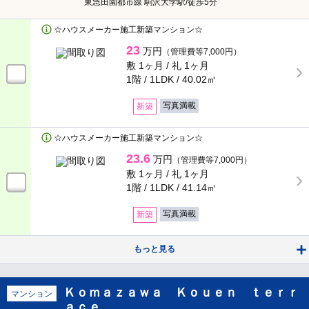
東急田園都市線 駒沢大学駅/徒歩5分
入居条件
☆ハウスメーカー施工新築マンション☆
即入居可
ペット相談可
23
万円
（管理費等7,000円）
敷 1ヶ月 /
礼 1ヶ月
楽器相談可
1階 / 1LDK /
40.02㎡
家賃カード決済可
写真満載
新築
連帯保証人不要
女性限定
☆ハウスメーカー施工新築マンション☆
事務所可
ルームシェア可
23.6
万円
（管理費等7,000円）
敷 1ヶ月 /
礼 1ヶ月
二人入居可
高齢者向け
1階 / 1LDK /
41.14㎡
特定優良賃貸住宅
写真満載
マンスリー可
新築
シェアハウス
もっと見る
Ｋｏｍａｚａｗａ Ｋｏｕｅｎ ｔｅｒｒ
建物設備
マンション
ａｃｅ