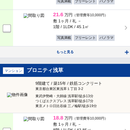
写真満載
フリーレント
パノラマ
間取り
台東区
（1,184）
21.6
万円
（管理費等10,000円）
敷 1ヶ月 /
礼 －
墨田区
（1,472）
一人暮らし
二人暮らし
1階 / 1LDK /
45.1㎡
ファミリー
写真満載
フリーレント
パノラマ
江東区
（2,882）
ワンルーム
1K
もっと見る
品川区
（1,565）
1DK
1LDK
目黒区
（1,412）
プロニティ浅草
マンション
2K
2DK
大田区
（2,231）
9階建て / 築15年 / 鉄筋コンクリート
2LDK
3K
東京都台東区東浅草１丁目 3-2
東武伊勢崎・大師線 浅草駅/徒歩13分
世田谷区
（4,657）
3DK
つくばエクスプレス 浅草駅/徒歩17分
3LDK
東京メトロ日比谷線 三ノ輪駅/徒歩19分
渋谷区
（1,728）
4K
4DK
18.8
万円
（管理費等10,000円）
敷 1ヶ月 /
礼 －
中野区
（2,406）
4LDK
5K以上