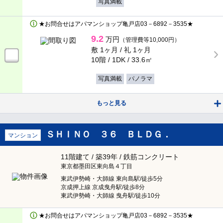
ペットと暮らせるお部屋
写真満載
清瀬市
（13）
物がたくさん収納できる
★お問合せはアパマンショップ亀戸店03－6892－3535★
東久留米市
（36）
9.2
万円
（管理費等10,000円）
ルームシェア向け
敷 1ヶ月 /
礼 1ヶ月
武蔵村山市
（113）
10階 / 1DK /
33.6㎡
リノベーション＆リフォーム
写真満載
パノラマ
多摩市
（5）
冬でも暖かい
もっと見る
稲城市
（9）
高齢者の方も安心
西東京市
（192）
ＳＨＩＮＯ ３６ ＢＬＤＧ．
マンション
パノラマ画像あり
11階建て / 築39年 / 鉄筋コンクリート
さらに町名を選ぶ
検索する
東京都墨田区東向島４丁目
絞り込み条件
東武伊勢崎・大師線 東向島駅/徒歩5分
京成押上線 京成曳舟駅/徒歩8分
構造種別
× 閉じる
東武伊勢崎・大師線 曳舟駅/徒歩10分
★お問合せはアパマンショップ亀戸店03－6892－3535★
鉄骨造
鉄筋コンクリート造