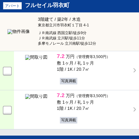
フルセイル羽衣町
アパート
3階建て / 築2年 / 木造
東京都立川市羽衣町１丁目 4-1
ＪＲ南武線 西国立駅/徒歩9分
ＪＲ南武線 立川駅/徒歩11分
多摩モノレール 立川南駅/徒歩12分
7.2
万円
（管理費等3,500円）
敷 1ヶ月 /
礼 1ヶ月
1階 / 1K /
20.7㎡
写真満載
7.2
万円
（管理費等3,500円）
敷 1ヶ月 /
礼 1ヶ月
1階 / 1K /
20.7㎡
写真満載