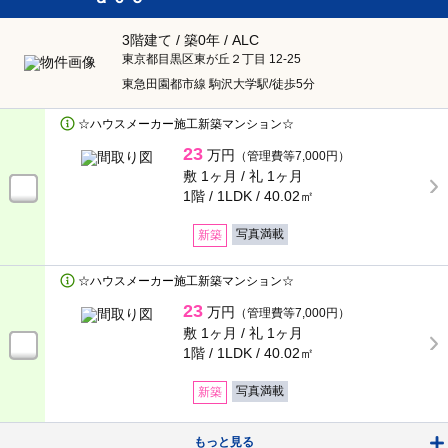
エレベータ
バリアフリー
3階建て / 築0年 / ALC
東京都目黒区東が丘２丁目 12-25
ゴミ集積場
宅配ボックス
東急田園都市線 駒沢大学駅/徒歩5分
☆ハウスメーカー施工新築マンション☆
オール電化
都市ガス
23
万円
（管理費等7,000円）
プロパンガス
敷 1ヶ月 /
礼 1ヶ月
1階 / 1LDK /
40.02㎡
写真満載
新築
テレビ・通信
☆ハウスメーカー施工新築マンション☆
CATV
CSアンテナ
23
万円
（管理費等7,000円）
敷 1ヶ月 /
礼 1ヶ月
BSアンテナ
インターネット対応
1階 / 1LDK /
40.02㎡
地デジ対応TV付
有線
写真満載
新築
光ファイバー
インターネット月額利用料無
もっと見る