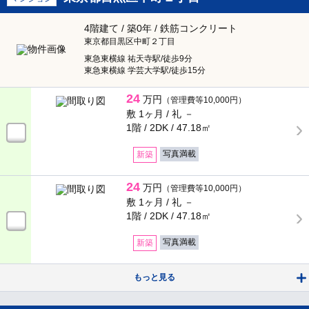
4階建て / 築0年 / 鉄筋コンクリート
東京都目黒区中町２丁目
東急東横線 祐天寺駅/徒歩9分
東急東横線 学芸大学駅/徒歩15分
24
万円
（管理費等10,000円）
敷 1ヶ月 /
礼 －
1階 / 2DK /
47.18㎡
写真満載
新築
24
万円
（管理費等10,000円）
敷 1ヶ月 /
礼 －
1階 / 2DK /
47.18㎡
写真満載
新築
もっと見る