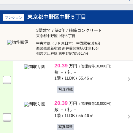
料
東京都中野区中野５丁目
マンション
セキュリティ
3階建て / 築2年 / 鉄筋コンクリート
東京都中野区中野５丁目
TVインターフォン
オートロック
中央本線（ＪＲ東日本） 中野駅/徒歩6分
西武鉄道新宿線 新井薬師前駅/徒歩16分
防犯カメラ
24時間緊急対応
都営大江戸線 東中野駅/徒歩17分
20.39
管理人あり
万円
ディンプルキー
（管理費等10,000円）
敷 － /
礼 －
1階 / 1LDK /
55.46㎡
部屋環境
写真満載
フローリング
ロフト
20.39
万円
（管理費等10,000円）
敷 － /
礼 －
メゾネット
エアコン
1階 / 1LDK /
55.46㎡
写真満載
1階
2階以上