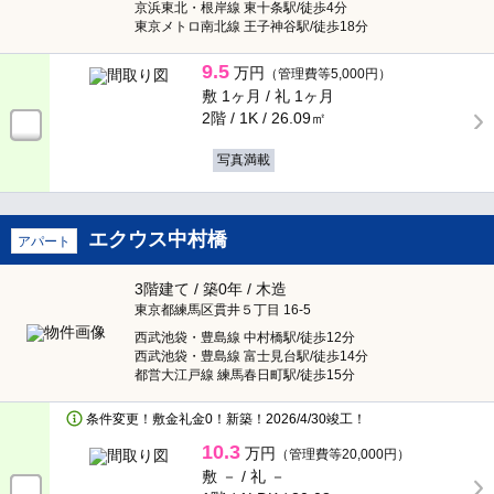
京浜東北・根岸線 東十条駅/徒歩4分
東京メトロ南北線 王子神谷駅/徒歩18分
9.5
万円
（管理費等5,000円）
敷 1ヶ月 /
礼 1ヶ月
2階 / 1K /
26.09㎡
写真満載
エクウス中村橋
アパート
3階建て / 築0年 / 木造
東京都練馬区貫井５丁目 16-5
西武池袋・豊島線 中村橋駅/徒歩12分
西武池袋・豊島線 富士見台駅/徒歩14分
都営大江戸線 練馬春日町駅/徒歩15分
条件変更！敷金礼金0！新築！2026/4/30竣工！
10.3
万円
（管理費等20,000円）
敷 － /
礼 －