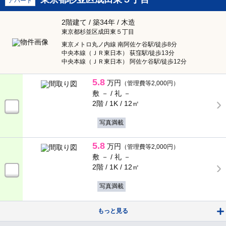
アパート
2階建て / 築34年 / 木造
東京都杉並区成田東５丁目
東京メトロ丸ノ内線 南阿佐ケ谷駅/徒歩8分
中央本線（ＪＲ東日本） 荻窪駅/徒歩13分
中央本線（ＪＲ東日本） 阿佐ケ谷駅/徒歩12分
5.8
万円
（管理費等2,000円）
敷 － /
礼 －
2階 / 1K /
12㎡
写真満載
5.8
万円
（管理費等2,000円）
敷 － /
礼 －
2階 / 1K /
12㎡
写真満載
もっと見る