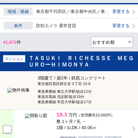
希望条件を指定する
地域・路線
東京都千代田区／東京都中央区／東京都港区／東京都新宿区／東京都文京区／東京都台東区／東京都墨田区／東京都江東区／東京都品川区／東京都目黒区／東京都大田区／東京都世田谷区／東京都渋谷区／東京都中野区／東京都杉並区／東京都豊島区／東京都北区／東京都荒川区／東京都板橋区／東京都練馬区／東京都足立区／東京都葛飾区／東京都江戸川区／東京都立川市／東京都武蔵野市／東京都三鷹市／東京都府中市／東京都調布市／東京都小金井市／東京都小平市／東京都東村山市／東京都国分寺市／東京都国立市／東京都狛江市／東京都武蔵村山市／東京都西東京市
変更する
プラン選択
東京都
条件
防犯カメラ 通常賃貸
変更する
× 閉じる
賃貸物件
41,672
件
東京23区
ダブル0
ＴＡＳＵＫＩ ＲＩＣＨＥＳＳＥ ＭＥＧ
マンション
東京23区全てチェック
家賃
ＵＲＯーＨＩＭＯＮＹＡ
千代田区
（238）
3階建て / 築2年 / 鉄筋コンクリート
～
東京都目黒区碑文谷３丁目 10-6
中央区
（400）
東急東横線 都立大学駅/徒歩12分
東急目黒線 洗足駅/徒歩19分
東急東横線 学芸大学駅/徒歩17分
管理費・共益費含む
敷金ゼロ
港区
（569）
19.3
万円
（管理費等10,000円）
礼金ゼロ
駐車場代含む
新宿区
（3,958）
敷 1ヶ月 /
礼 －
1階 / 1LDK /
40.06㎡
フリーレント
文京区
（545）