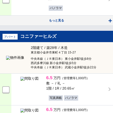
15分以内
市部
パノラマ
バス乗車時間含む
市部全てチェック
もっと見る
築年数
八王子市
（1）
コニファーヒルズ
アパート
新築
立川市
（470）
2階建て / 築28年 / 木造
東京都小金井市東町４丁目 15-27
3年以内
武蔵野市
（390）
中央本線（ＪＲ東日本） 東小金井駅/徒歩8分
西武多摩川線 新小金井駅/徒歩5分
5年以内
中央本線（ＪＲ東日本） 武蔵小金井駅/徒歩22分
三鷹市
（455）
6.5
万円
（管理費等1,000円）
10年以内
府中市
（493）
敷 － /
礼 －
1階 / 1R /
20.65㎡
指定なし
昭島市
（4）
写真満載
パノラマ
物件種別
調布市
（218）
6.5
万円
（管理費等1,000円）