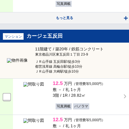
写真満載
食器洗い乾燥機
ディスポーザー
もっと見る
バス・トイレ
カージェ五反田
マンション
バス・トイレ別
室内洗濯機置き場
11階建て / 築20年 / 鉄筋コンクリート
東京都品川区東五反田１丁目 23-9
独立洗面台
シャンプードレッサー
ＪＲ山手線 五反田駅/徒歩3分
都営浅草線 高輪台駅/徒歩10分
ＪＲ山手線 大崎駅/徒歩10分
給湯
追い焚き
12.5
万円
（管理費等5,000円）
温水洗浄暖房便座
敷 － /
礼 1ヶ月
浴室換気乾燥機
3階 / 1R /
28.82㎡
写真満載
パノラマ
収納
12.5
万円
（管理費等5,000円）
トランクルーム
床下収納
敷 － /
礼 1ヶ月