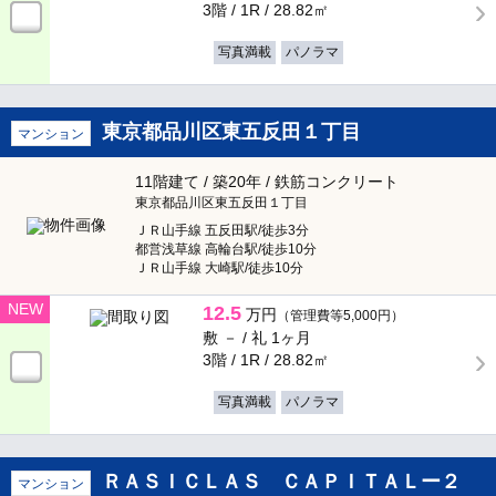
3階 / 1R /
28.82㎡
シューズボックス
クローゼット
写真満載
パノラマ
ウォークインクローゼット
東京都品川区東五反田１丁目
マンション
室外設備
11階建て / 築20年 / 鉄筋コンクリート
東京都品川区東五反田１丁目
駐車場
駐車場2台可
ＪＲ山手線 五反田駅/徒歩3分
都営浅草線 高輪台駅/徒歩10分
駐輪場
バイク置き場
ＪＲ山手線 大崎駅/徒歩10分
NEW
12.5
万円
（管理費等5,000円）
シェアサイクル
敷 － /
礼 1ヶ月
3階 / 1R /
28.82㎡
キャンペーン・特集
写真満載
パノラマ
BunChinPAY
ＲＡＳＩＣＬＡＳ ＣＡＰＩＴＡＬー２
マンション