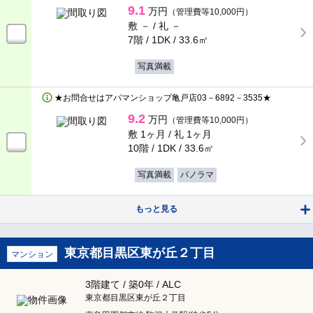
9.1
万円
（管理費等10,000円）
鉄骨鉄筋コンクリート造
敷 － /
礼 －
軽量鉄骨造
7階 / 1DK /
33.6㎡
木造
その他
写真満載
★お問合せはアパマンショップ亀戸店03－6892－3535★
コンセプト
9.2
万円
（管理費等10,000円）
敷 1ヶ月 /
礼 1ヶ月
リノベーション物件
リフォーム済み
10階 / 1DK /
33.6㎡
日当たり良好
写真満載
パノラマ
閑静な住宅街
タイル貼り
もっと見る
家具付き
デザイナーズ賃貸物件
分譲賃貸
東京都目黒区東が丘２丁目
マンション
タワーマンション
3階建て / 築0年 / ALC
東京都目黒区東が丘２丁目