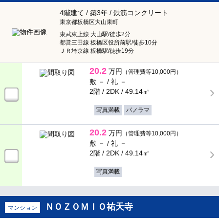
4階建て / 築3年 / 鉄筋コンクリート
東京都板橋区大山東町
東武東上線 大山駅/徒歩2分
都営三田線 板橋区役所前駅/徒歩10分
ＪＲ埼京線 板橋駅/徒歩19分
20.2
万円
（管理費等10,000円）
敷 － /
礼 －
2階 / 2DK /
49.14㎡
写真満載
パノラマ
20.2
万円
（管理費等10,000円）
敷 － /
礼 －
2階 / 2DK /
49.14㎡
写真満載
ＮＯＺＯＭＩＯ祐天寺
マンション