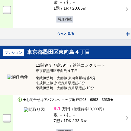
敷 － /
礼 －
賃貸マンション
小金井市
（275）
1階 / 1R /
20.65㎡
賃貸アパート
写真満載
小平市
（320）
戸建て・テラスハウス
もっと見る
日野市
（34）
貸店舗・賃貸事務所
東村山市
（133）
東京都墨田区東向島４丁目
マンション
駐車場
国分寺市
（190）
11階建て / 築39年 / 鉄筋コンクリート
東京都墨田区東向島４丁目
人気のこだわり条件
国立市
（261）
東武伊勢崎・大師線 東向島駅/徒歩5分
京成押上線 京成曳舟駅/徒歩8分
女性の一人暮らしに安心
東武伊勢崎・大師線 曳舟駅/徒歩10分
福生市
（15）
★お問合せはアパマンショップ亀戸店03－6892－3535★
子育て応援します！
狛江市
（12）
9.1
万円
（管理費等10,000円）
敷 － /
礼 －
料理がしやすい
東大和市
7階 / 1DK /
33.6㎡
（88）