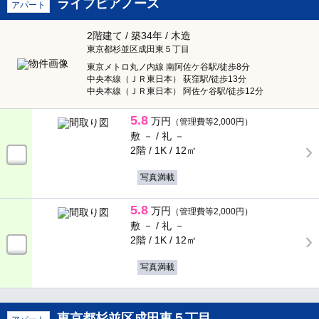
ライフピアノース
アパート
2階建て / 築34年 / 木造
東京都杉並区成田東５丁目
東京メトロ丸ノ内線 南阿佐ケ谷駅/徒歩8分
中央本線（ＪＲ東日本） 荻窪駅/徒歩13分
中央本線（ＪＲ東日本） 阿佐ケ谷駅/徒歩12分
5.8
万円
（管理費等2,000円）
敷 － /
礼 －
2階 / 1K /
12㎡
写真満載
5.8
万円
（管理費等2,000円）
敷 － /
礼 －
2階 / 1K /
12㎡
写真満載
東京都杉並区成田東５丁目