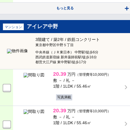
もっと見る
角部屋
専用庭
バルコニー・ベランダ
出窓
アイレア中野
マンション
南向き
床暖房
3階建て / 築2年 / 鉄筋コンクリート
東京都中野区中野５丁目
中央本線（ＪＲ東日本） 中野駅/徒歩6分
ルーフバルコニー
バルコニー2面以上
西武鉄道新宿線 新井薬師前駅/徒歩16分
都営大江戸線 東中野駅/徒歩17分
24時間換気システム
20.39
万円
（管理費等10,000円）
敷 － /
礼 －
1階 / 1LDK /
55.46㎡
キッチン
写真満載
システムキッチン
ガスキッチン
20.39
万円
（管理費等10,000円）
ＩＨクッキングヒータ
コンロ2口以上
敷 － /
礼 －
1階 / 1LDK /
55.46㎡
対面キッチン
冷蔵庫