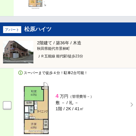
松原ハイツ
アパート
2階建て / 築36年 / 木造
秋田県能代市景林町
ＪＲ五能線 能代駅/徒歩23分
スーパーまで徒歩４分！駐車2台可能！
4
万円
（管理費等－）
敷 － /
礼 －
1階 / 2K /
41㎡