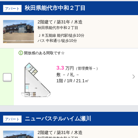
秋田県能代市中和２丁目
アパート
2階建て / 築31年 / 木造
秋田県能代市中和２丁目
ＪＲ五能線 能代駅/徒歩10分
バス 中和通り/徒歩10分
開放感のある間取です☆
3.3
万円
（管理費等－）
敷 － /
礼 －
1階 / 1R /
21.1㎡
ニューパステルハイム瀬川
アパート
2階建て / 築31年 / 木造