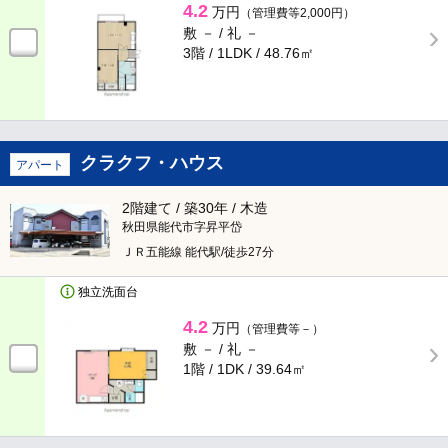
4.2
万円
（管理費等2,000円）
敷 － /
礼 －
3階 / 1LDK /
48.76㎡
クラクフ・ハウス
アパート
2階建て / 築30年 / 木造
秋田県能代市字昇平岱
ＪＲ五能線 能代駅/徒歩27分
独立洗面台
4.2
万円
（管理費等－）
敷 － /
礼 －
1階 / 1DK /
39.64㎡