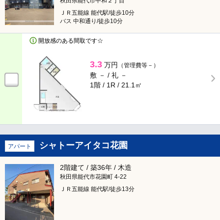
秋田県能代市中和２丁目
ＪＲ五能線 能代駅/徒歩10分
バス 中和通り/徒歩10分
開放感のある間取です☆
3.3
万円
（管理費等－）
敷 － /
礼 －
1階 / 1R /
21.1㎡
シャトーアイタコ花園
アパート
2階建て / 築36年 / 木造
秋田県能代市花園町 4-22
ＪＲ五能線 能代駅/徒歩13分