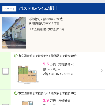
ペットと暮らせるお部屋
パステルハイム瀬川
アパート
物がたくさん収納できる
2階建て / 築33年 / 木造
ルームシェア向け
秋田県能代市中和２丁目
ＪＲ五能線 能代駅/徒歩10分
リノベーション＆リフォーム
冬でも暖かい
市立図書館まで徒歩6分！能代駅まで徒歩10分！
高齢者の方も安心
5.5
万円
（管理費等－）
パノラマ画像あり
敷 － /
礼 －
2階 / 3LDK /
78.66㎡
絞り込み条件
構造種別
市立図書館まで徒歩6分！能代駅まで徒歩10分！
3.9
万円
（管理費等－）
鉄骨造
鉄筋コンクリート造