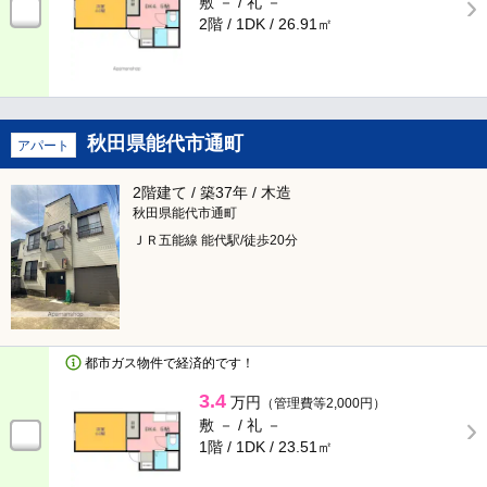
敷 － /
礼 －
2階 / 1DK /
26.91㎡
秋田県能代市通町
アパート
2階建て / 築37年 / 木造
秋田県能代市通町
ＪＲ五能線 能代駅/徒歩20分
都市ガス物件で経済的です！
3.4
万円
（管理費等2,000円）
敷 － /
礼 －
1階 / 1DK /
23.51㎡