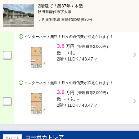
ポンタ部屋
2階建て / 築37年 / 木造
秋田県能代市字大塚
生活応援サービス付
ＪＲ奥羽本線 東能代駅/徒歩30分
インターネット無料！月々の通信費が抑えられます！
検索する
3.6
万円
（管理費等2,000円）
敷 － /
礼 －
× 閉じる
2階 / 1LDK /
43.47㎡
インターネット無料！月々の通信費が抑えられます！
3.6
万円
（管理費等2,000円）
敷 － /
礼 －
2階 / 1LDK /
43.47㎡
コーポカトレア
アパート