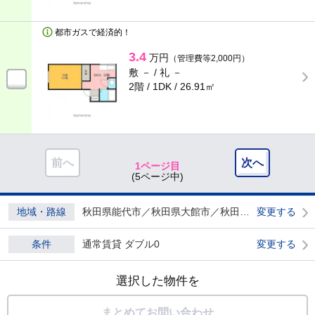
都市ガスで経済的！
3.4
万円
（管理費等2,000円）
敷 － /
礼 －
2階 / 1DK /
26.91㎡
前へ
次へ
1ページ目
(5ページ中)
地域・路線
秋田県能代市／秋田県大館市／秋田県山本郡三種町
変更する
条件
通常賃貸 ダブル0
変更する
選択した物件を
まとめてお問い合わせ