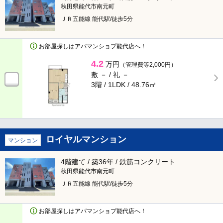
秋田県能代市南元町
ＪＲ五能線 能代駅/徒歩5分
お部屋探しはアパマンショプ能代店へ！
4.2
万円
（管理費等2,000円）
敷 － /
礼 －
3階 / 1LDK /
48.76㎡
ロイヤルマンション
マンション
4階建て / 築36年 / 鉄筋コンクリート
秋田県能代市南元町
ＪＲ五能線 能代駅/徒歩5分
お部屋探しはアパマンショプ能代店へ！