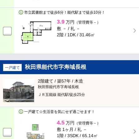
入居条件
市立図書館まで徒歩6分！能代駅まで徒歩10分！
即入居可
ペット相談可
3.9
万円
（管理費等－）
敷 － /
礼 －
2階 / 1DK /
31.46㎡
楽器相談可
家賃カード決済可
連帯保証人不要
女性限定
事務所可
ルームシェア可
秋田県能代市字寿域長根
一戸建て
2階建て / 築57年 / 木造
二人入居可
高齢者向け
秋田県能代市字寿域長根
ＪＲ五能線 能代駅/徒歩25分
特定優良賃貸住宅
マンスリー可
シェアハウス
一戸建て☆生活音を気にせず過ごせます！
4.5
万円
（管理費等－）
敷 1ヶ月 /
礼 －
建物設備
1階 / 3SDK /
65.14㎡