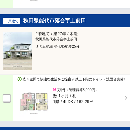
黒川郡大和町
（601）
専有面積
秋田県能代市落合字上前田
一戸建て
黒川郡大衡村
（16）
～
2階建て / 築27年 / 木造
秋田県能代市落合字上前田
秋田県
ＪＲ五能線 能代駅/徒歩25分
最寄り駅からの時間（徒歩）
全て
指定なし
全てチェック
広々空間で快適な生活をご提案☆彡上下階にトイレ・洗面台完備♪
1分以内
9
万円
（管理費等5,000円）
秋田市
（3,292）
5分以内
敷 1ヶ月 /
礼 －
1階 / 4LDK /
162.29㎡
能代市
（255）
7分以内
横手市
（109）
10分以内