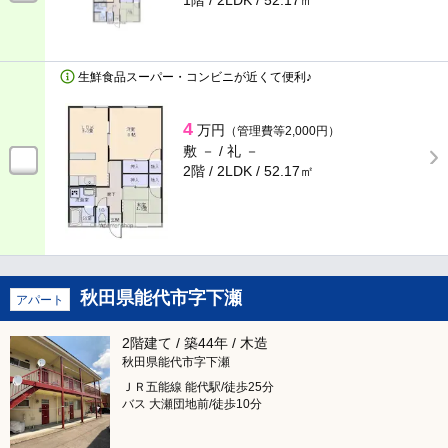
1階 / 2LDK /
52.17㎡
食器洗い乾燥機
ディスポーザー
生鮮食品スーパー・コンビニが近くて便利♪
バス・トイレ
4
万円
（管理費等2,000円）
敷 － /
礼 －
バス・トイレ別
室内洗濯機置き場
2階 / 2LDK /
52.17㎡
独立洗面台
シャンプードレッサー
給湯
追い焚き
秋田県能代市字下瀬
アパート
温水洗浄暖房便座
浴室換気乾燥機
2階建て / 築44年 / 木造
秋田県能代市字下瀬
収納
ＪＲ五能線 能代駅/徒歩25分
バス 大瀬団地前/徒歩10分
トランクルーム
床下収納