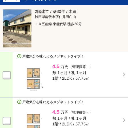
2階建て / 築30年 / 木造
秋田県能代市字仁井田白山
ＪＲ五能線 東能代駅/徒歩20分
戸建気分を味わえるメゾネットタイプ！
4.5
万円
（管理費等－）
敷 1ヶ月 /
礼 1ヶ月
1階 / 2LDK /
57.75㎡
戸建気分を味わえるメゾネットタイプ！
4.5
万円
（管理費等－）
敷 1ヶ月 /
礼 1ヶ月
1階 / 2LDK /
57.75㎡