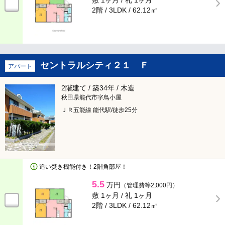
敷 1ヶ月 /
礼 1ヶ月
2階 / 3LDK /
62.12㎡
間取り
市部
市部全てチェック
一人暮らし
二人暮らし
ファミリー
セントラルシティ２１ Ｆ
アパート
塩竈市
（202）
ワンルーム
1K
2階建て / 築34年 / 木造
多賀城市
（1,206）
秋田県能代市字鳥小屋
1DK
1LDK
ＪＲ五能線 能代駅/徒歩25分
東松島市
（298）
2K
2DK
富谷市
（104）
2LDK
3K
追い焚き機能付き！2階角部屋！
宮城郡松島町
（35）
3DK
3LDK
5.5
万円
（管理費等2,000円）
宮城郡七ヶ浜町
（46）
敷 1ヶ月 /
礼 1ヶ月
4K
4DK
2階 / 3LDK /
62.12㎡
宮城郡利府町
（339）
4LDK
5K以上