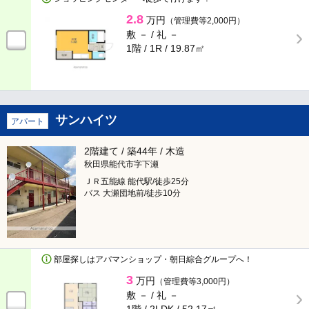
2.8
万円
（管理費等2,000円）
角部屋
専用庭
敷 － /
礼 －
1階 / 1R /
19.87㎡
バルコニー・ベランダ
出窓
南向き
床暖房
サンハイツ
アパート
ルーフバルコニー
バルコニー2面以上
2階建て / 築44年 / 木造
24時間換気システム
秋田県能代市字下瀬
ＪＲ五能線 能代駅/徒歩25分
バス 大瀬団地前/徒歩10分
キッチン
システムキッチン
ガスキッチン
部屋探しはアパマンショップ・朝日綜合グループへ！
ＩＨクッキングヒータ
コンロ2口以上
3
万円
（管理費等3,000円）
敷 － /
礼 －
対面キッチン
冷蔵庫