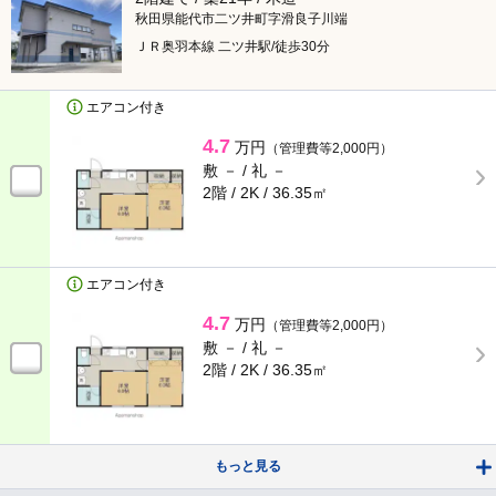
賃貸マンション
南秋田郡五城目町
（14）
秋田県能代市二ツ井町字滑良子川端
ＪＲ奥羽本線 二ツ井駅/徒歩30分
賃貸アパート
南秋田郡八郎潟町
（9）
エアコン付き
戸建て・テラスハウス
仙北郡美郷町
（4）
4.7
万円
（管理費等2,000円）
敷 － /
礼 －
貸店舗・賃貸事務所
雄勝郡羽後町
（1）
2階 / 2K /
36.35㎡
駐車場
さらに町名を選ぶ
検索する
人気のこだわり条件
エアコン付き
4.7
× 閉じる
万円
（管理費等2,000円）
女性の一人暮らしに安心
敷 － /
礼 －
2階 / 2K /
36.35㎡
子育て応援します！
料理がしやすい
もっと見る