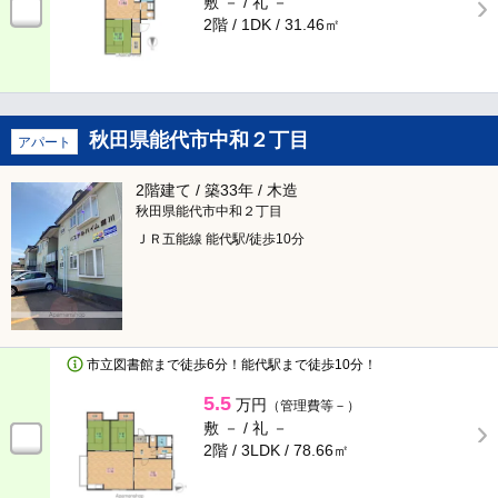
敷 － /
礼 －
2階 / 1DK /
31.46㎡
鉄骨鉄筋コンクリート造
軽量鉄骨造
木造
その他
秋田県能代市中和２丁目
アパート
コンセプト
2階建て / 築33年 / 木造
秋田県能代市中和２丁目
リノベーション物件
リフォーム済み
ＪＲ五能線 能代駅/徒歩10分
日当たり良好
閑静な住宅街
タイル貼り
家具付き
市立図書館まで徒歩6分！能代駅まで徒歩10分！
デザイナーズ賃貸物件
分譲賃貸
5.5
万円
（管理費等－）
敷 － /
礼 －
タワーマンション
2階 / 3LDK /
78.66㎡