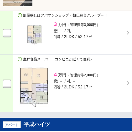
シューズボックス
クローゼット
部屋探しはアパマンショップ・朝日綜合グループへ！
ウォークインクローゼット
3
万円
（管理費等3,000円）
敷 － /
礼 －
1階 / 2LDK /
52.17㎡
室外設備
駐車場
駐車場2台可
生鮮食品スーパー・コンビニが近くて便利♪
駐輪場
バイク置き場
4
万円
（管理費等2,000円）
敷 － /
礼 －
シェアサイクル
2階 / 2LDK /
52.17㎡
キャンペーン・特集
BunChinPAY
平成ハイツ
アパート