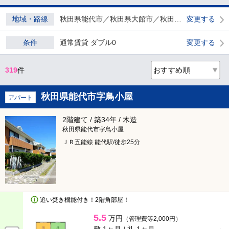
希望条件を指定する
地域・路線
秋田県能代市／秋田県大館市／秋田県山本郡三種町
変更する
プラン選択
宮城県
条件
通常賃貸 ダブル0
変更する
× 閉じる
賃貸物件
319
件
仙台市
ダブル0
秋田県能代市字鳥小屋
アパート
仙台市全てチェック
家賃
2階建て / 築34年 / 木造
青葉区
（15）
秋田県能代市字鳥小屋
～
ＪＲ五能線 能代駅/徒歩25分
宮城野区
（1,944）
管理費・共益費含む
敷金ゼロ
若林区
（10）
礼金ゼロ
駐車場代含む
太白区
（3）
追い焚き機能付き！2階角部屋！
5.5
万円
（管理費等2,000円）
フリーレント
泉区
（23）