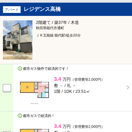
レジデンス高橋
アパート
2階建て / 築37年 / 木造
秋田県能代市通町
ＪＲ五能線 能代駅/徒歩20分
都市ガス物件で経済的です！
3.4
万円
（管理費等2,000円）
敷 － /
礼 －
1階 / 1DK /
23.51㎡
都市ガスで経済的！
3.4
万円
（管理費等2,000円）