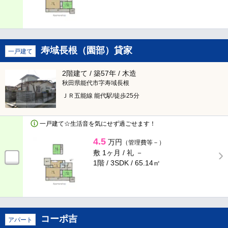
エレベータ
バリアフリー
ゴミ集積場
宅配ボックス
寿域長根（園部）貸家
一戸建て
オール電化
都市ガス
2階建て / 築57年 / 木造
秋田県能代市字寿域長根
プロパンガス
ＪＲ五能線 能代駅/徒歩25分
テレビ・通信
一戸建て☆生活音を気にせず過ごせます！
4.5
万円
（管理費等－）
CATV
CSアンテナ
敷 1ヶ月 /
礼 －
1階 / 3SDK /
65.14㎡
BSアンテナ
インターネット対応
地デジ対応TV付
有線
コーポ吉
アパート
光ファイバー
インターネット月額利用料無