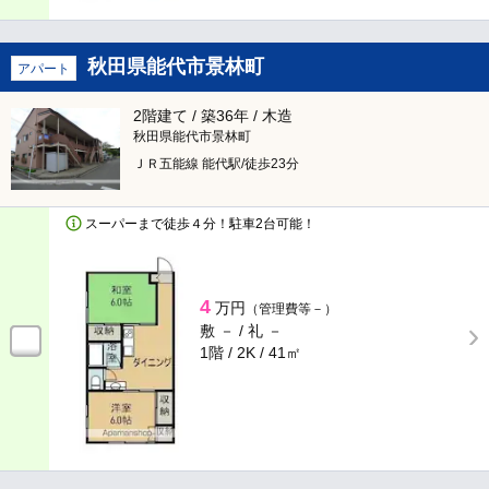
秋田県能代市景林町
アパート
2階建て / 築36年 / 木造
秋田県能代市景林町
ＪＲ五能線 能代駅/徒歩23分
スーパーまで徒歩４分！駐車2台可能！
4
万円
（管理費等－）
敷 － /
礼 －
1階 / 2K /
41㎡