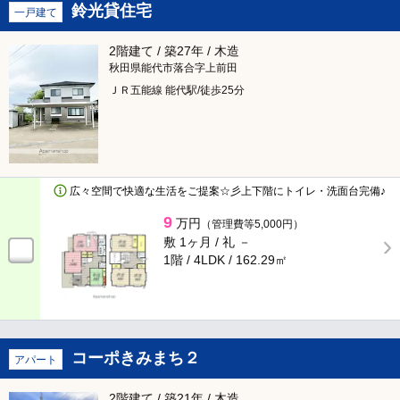
鈴光貸住宅
一戸建て
大館市
（63）
15分以内
2階建て / 築27年 / 木造
男鹿市
（1）
バス乗車時間含む
秋田県能代市落合字上前田
ＪＲ五能線 能代駅/徒歩25分
湯沢市
（18）
築年数
由利本荘市
新築
（375）
潟上市
広々空間で快適な生活をご提案☆彡上下階にトイレ・洗面台完備♪
3年以内
（55）
9
万円
（管理費等5,000円）
大仙市
5年以内
（175）
敷 1ヶ月 /
礼 －
1階 / 4LDK /
162.29㎡
にかほ市
10年以内
（134）
仙北市
指定なし
（11）
コーポきみまち２
アパート
物件種別
山本郡三種町
（1）
2階建て / 築21年 / 木造