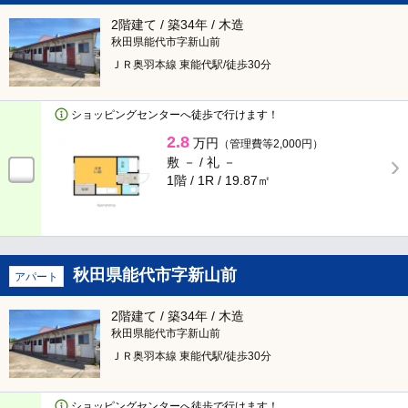
料
2階建て / 築34年 / 木造
秋田県能代市字新山前
ＪＲ奥羽本線 東能代駅/徒歩30分
セキュリティ
TVインターフォン
オートロック
ショッピングセンターへ徒歩で行けます！
2.8
万円
（管理費等2,000円）
防犯カメラ
24時間緊急対応
敷 － /
礼 －
1階 / 1R /
19.87㎡
管理人あり
ディンプルキー
部屋環境
秋田県能代市字新山前
アパート
フローリング
ロフト
2階建て / 築34年 / 木造
秋田県能代市字新山前
メゾネット
エアコン
ＪＲ奥羽本線 東能代駅/徒歩30分
1階
2階以上
ショッピングセンターへ徒歩で行けます！