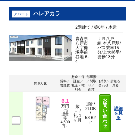
ハレアカラ
アパート
2階建て / 築0年 / 木造
青森県
ＪＲ八戸
八戸市
線 本八戸駅/
大字糠
バス乗車15
塚字前
分/上大杉平/
谷地 6-
徒歩13分
4
敷金・保
部屋階
賃料／
証金／
／間取
お問い
詳細を
間取り図
管理費
礼金・権
り／
合わせ
見る
利金
面積
6.1
お
1階 /
問
万円
敷
2LDK
詳細
（管
い
－ /
/
を見
理費
礼 1
合
53.62
る
等
ヶ月
わ
㎡
4,500
せ
円）