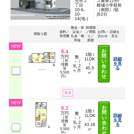
売市２
ス乗車12分/
丁目
根城小学校前
10-6､
（南部）/徒
10-
歩2分
14(地-)
敷金・保
部屋階
賃料／
証金／
／間取
お問い
詳細を
間取り図
管理費
礼金・権
り／
合わせ
見る
利金
面積
NEW
8.4
お
1階 /
問
万円
敷
1LDK
詳細
（管
い
－ /
/
を見
理費
礼 2
合
45.9
る
等
ヶ月
わ
㎡
5,500
せ
円）
新築
NEW
8.1
お
1階 /
問
万円
敷
1LDK
詳細
（管
い
－ /
/
を見
理費
礼 2
合
43.18
る
等
ヶ月
わ
㎡
5,500
せ
円）