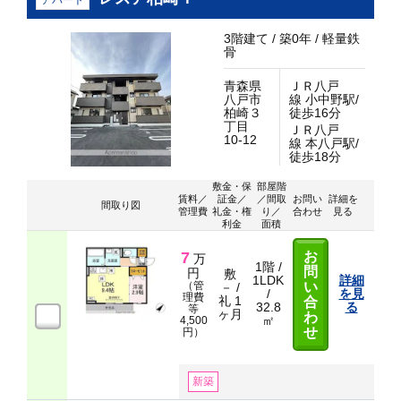
アパート
3階建て / 築0年 / 軽量鉄
骨
青森県
ＪＲ八戸
八戸市
線 小中野駅/
柏崎３
徒歩16分
丁目
ＪＲ八戸
10-12
線 本八戸駅/
徒歩18分
敷金・保
部屋階
賃料／
証金／
／間取
お問い
詳細を
間取り図
管理費
礼金・権
り／
合わせ
見る
利金
面積
7
お
万
1階 /
問
円
敷
1LDK
詳細
（管
い
－ /
/
を見
理費
礼 1
合
32.8
る
等
ヶ月
わ
㎡
4,500
せ
円）
新築