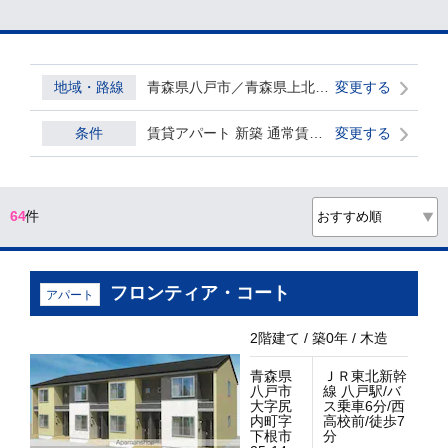
地域・路線
青森県八戸市／青森県上北郡おいらせ町／青森県三戸郡三戸町／青森県三戸郡南部町／青森県三戸郡階上町
変更する
条件
賃貸アパート 新築 通常賃貸 ダブル0
変更する
64
件
フロンティア・コート
アパート
2階建て / 築0年 / 木造
青森県
ＪＲ東北新幹
八戸市
線 八戸駅/バ
大字尻
ス乗車6分/西
内町字
高校前/徒歩7
下根市
分