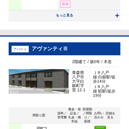
新築
もっと見る
アヴァンティⅢ
アパート
2階建て / 築0年 / 木造
青森県
ＪＲ八戸
八戸市
線 白銀駅/徒
大字白
歩14分
銀町字
ＪＲ八戸
雷 12-1
線 鮫駅/徒歩
19分
敷金・保
部屋階
賃料／
証金／
／間取
お問い
詳細を
間取り図
管理費
礼金・権
り／
合わせ
見る
利金
面積