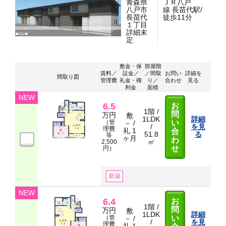
青森県
ＪＲ八戸
八戸市
線 長苗代駅/
長苗代
徒歩11分
１丁目
詳細未
定
敷金・保
部屋階
賃料／
証金／
／間取
お問い
詳細を
間取り図
管理費
礼金・権
り／
合わせ
見る
利金
面積
NEW
6.5
お
1階 /
問
万円
敷
1LDK
詳細
（管
い
－ /
/
を見
理費
礼 1
合
51.8
る
等
ヶ月
わ
㎡
2,500
せ
円）
新築
NEW
6.4
お
1階 /
問
万円
敷
1LDK
詳細
（管
い
－ /
/
を見
理費