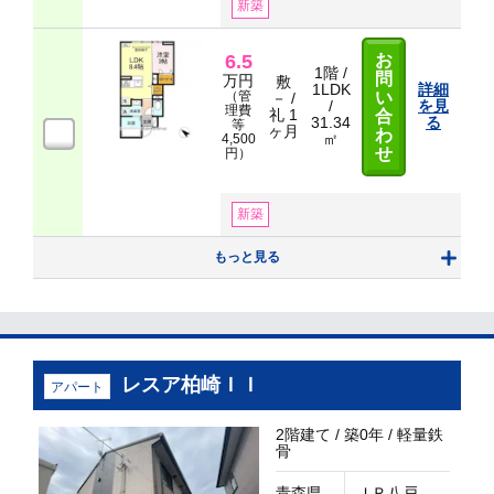
新築
6.5
お
1階 /
問
万円
敷
1LDK
詳細
（管
い
－ /
/
を見
理費
礼 1
合
31.34
る
等
ヶ月
わ
㎡
4,500
せ
円）
新築
もっと見る
レスア柏崎ＩＩ
アパート
2階建て / 築0年 / 軽量鉄
骨
青森県
ＪＲ八戸