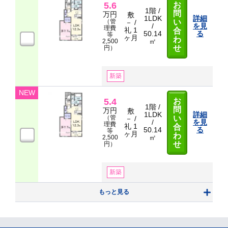
5.6
お
1階 /
問
万円
敷
1LDK
詳細
（管
い
－ /
/
を見
理費
礼 1
合
50.14
る
等
ヶ月
わ
㎡
2,500
せ
円）
新築
NEW
5.4
お
1階 /
問
万円
敷
1LDK
詳細
（管
い
－ /
/
を見
理費
礼 1
合
50.14
る
等
ヶ月
わ
㎡
2,500
せ
円）
新築
もっと見る