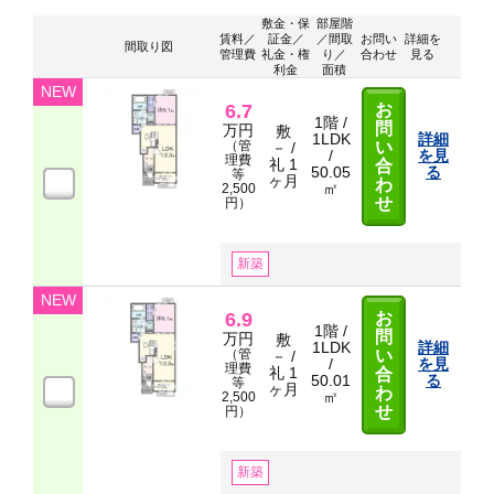
敷金・保
部屋階
賃料／
証金／
／間取
お問い
詳細を
間取り図
管理費
礼金・権
り／
合わせ
見る
利金
面積
NEW
6.7
お
1階 /
問
万円
敷
1LDK
詳細
（管
い
－ /
/
を見
理費
礼 1
合
50.05
る
等
ヶ月
わ
㎡
2,500
せ
円）
新築
NEW
6.9
お
1階 /
問
万円
敷
1LDK
詳細
（管
い
－ /
/
を見
理費
礼 1
合
50.01
る
等
ヶ月
わ
㎡
2,500
せ
円）
新築