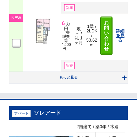
新築
NEW
6
お
万
1階 /
問
円
敷
2LDK
詳細
（管
い
－ /
/
を見
理費
礼 1
合
53.62
る
等
ヶ月
わ
㎡
4,500
せ
円）
新築
もっと見る
ソレアード
アパート
2階建て / 築0年 / 木造