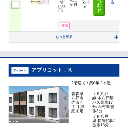
礼 1
合
51.8
る
等
ヶ月
わ
㎡
2,500
せ
円）
新築
もっと見る
アプリコット．Ｋ
アパート
2階建て / 築0年 / 木造
青森県
ＪＲ八戸
八戸市
線 本八戸駅/
売市４
バス乗車17
丁目 詳
分/西売市/徒
細未定
歩3分
ＪＲ八戸
線 長苗代駅/
徒歩16分