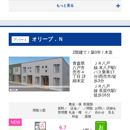
もっと見る
オリーブ．Ｎ
アパート
2階建て / 築0年 / 木造
青森県
ＪＲ八戸
八戸市
線 本八戸駅/
売市４
バス乗車17
丁目 詳
分/西売市/徒
細未定
歩3分
ＪＲ八戸
線 長苗代駅/
徒歩16分
敷金・保
部屋階
賃料／
証金／
／間取
お問い
詳細を
間取り図
管理費
礼金・権
り／
合わせ
見る
利金
面積
NEW
6.7
お