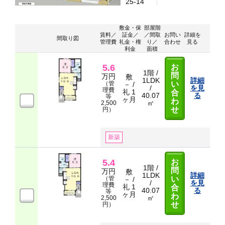
25-14
敷金・保
部屋階
賃料／
証金／
／間取
お問い
詳細を
間取り図
管理費
礼金・権
り／
合わせ
見る
利金
面積
5.6
お
1階 /
問
万円
敷
1LDK
詳細
（管
い
－ /
/
を見
理費
礼 1
合
40.07
る
等
ヶ月
わ
㎡
2,500
せ
円）
新築
5.4
お
1階 /
問
万円
敷
1LDK
詳細
（管
い
－ /
/
を見
理費
礼 1
合
40.07
る
等
ヶ月
わ
㎡
2,500
せ
円）