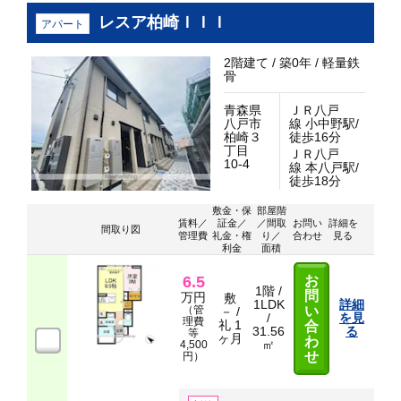
レスア柏崎ＩＩＩ
アパート
2階建て / 築0年 / 軽量鉄
骨
青森県
ＪＲ八戸
八戸市
線 小中野駅/
柏崎３
徒歩16分
丁目
ＪＲ八戸
10-4
線 本八戸駅/
徒歩18分
敷金・保
部屋階
賃料／
証金／
／間取
お問い
詳細を
間取り図
管理費
礼金・権
り／
合わせ
見る
利金
面積
6.5
お
1階 /
問
万円
敷
1LDK
詳細
（管
い
－ /
/
を見
理費
礼 1
合
31.56
る
等
ヶ月
わ
㎡
4,500
せ
円）