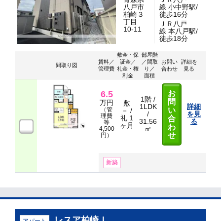
八戸市
線 小中野駅/
柏崎３
徒歩16分
丁目
ＪＲ八戸
10-11
線 本八戸駅/
徒歩18分
敷金・保
部屋階
賃料／
証金／
／間取
お問い
詳細を
間取り図
管理費
礼金・権
り／
合わせ
見る
利金
面積
6.5
お
1階 /
問
万円
敷
1LDK
詳細
（管
い
－ /
/
を見
理費
礼 1
合
31.56
る
等
ヶ月
わ
㎡
4,500
せ
円）
新築
レスア柏崎Ｉ