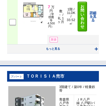
7
お
万
1階 /
問
円
敷
1LDK
詳細
（管
い
－ /
/
を見
理費
礼 1
合
33.52
る
等
ヶ月
わ
㎡
4,500
せ
円）
新築
もっと見る
ＴＯＲＩＳＩＡ売市
アパート
3階建て / 築0年 / 軽量鉄
骨
青森県
ＪＲ八戸
八戸市
線 八戸駅/バ