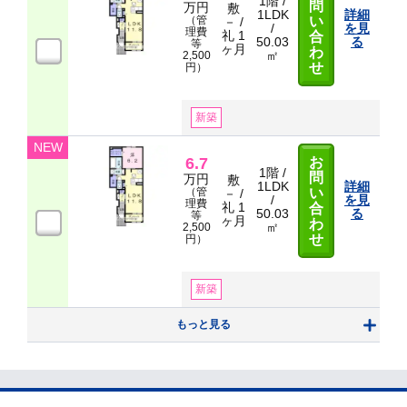
1階 /
問
万円
敷
1LDK
詳細
（管
い
－ /
/
を見
理費
礼 1
合
50.03
る
等
ヶ月
わ
㎡
2,500
せ
円）
新築
NEW
6.7
お
1階 /
問
万円
敷
1LDK
詳細
（管
い
－ /
/
を見
理費
礼 1
合
50.03
る
等
ヶ月
わ
㎡
2,500
せ
円）
新築
もっと見る