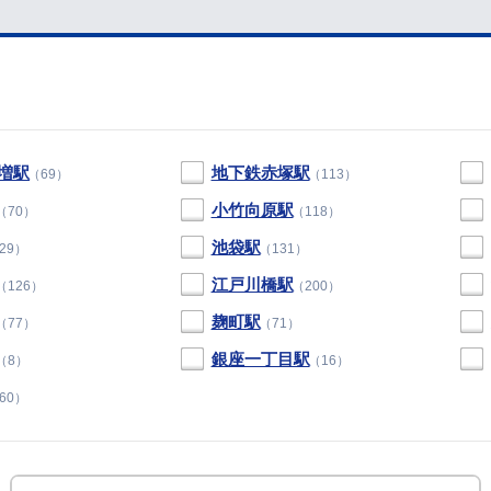
増駅
地下鉄赤塚駅
（69）
（113）
小竹向原駅
（70）
（118）
池袋駅
29）
（131）
江戸川橋駅
（126）
（200）
麹町駅
（77）
（71）
銀座一丁目駅
（8）
（16）
60）