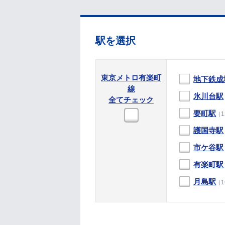
駅を選択
東京メトロ有楽町
地下鉄成
線
氷川台駅
全てチェック
要町駅
（1
護国寺駅
市ケ谷駅
有楽町駅
月島駅
（1