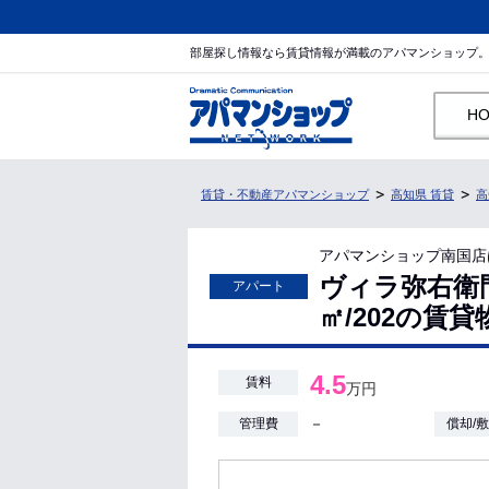
部屋探し情報なら賃貸情報が満載のアパマンショップ
H
賃貸・不動産アパマンショップ
高知県 賃貸
高
アパマンショップ南国店
ヴィラ弥右衛門/
アパート
㎡/202の賃
4.5
賃料
万円
－
管理費
償却/