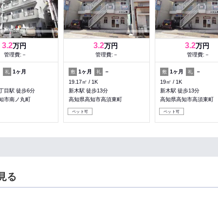
3.2
3.2
3.2
万円
万円
万円
管理費:－
管理費:－
管理費:－
月
1ヶ月
1ヶ月
－
1ヶ月
－
礼
敷
礼
敷
礼
19.17㎡
1K
19㎡
1K
丁目駅 徒歩6分
新木駅 徒歩13分
新木駅 徒歩13分
知市南ノ丸町
高知県高知市高須東町
高知県高知市高須東町
ペット可
ペット可
見る