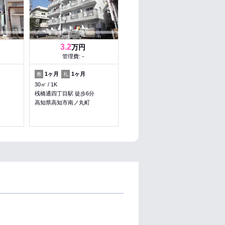
3.2
万円
管理費:－
1ヶ月
1ヶ月
敷
礼
30㎡
1K
桟橋通四丁目駅 徒歩6分
高知県高知市南ノ丸町