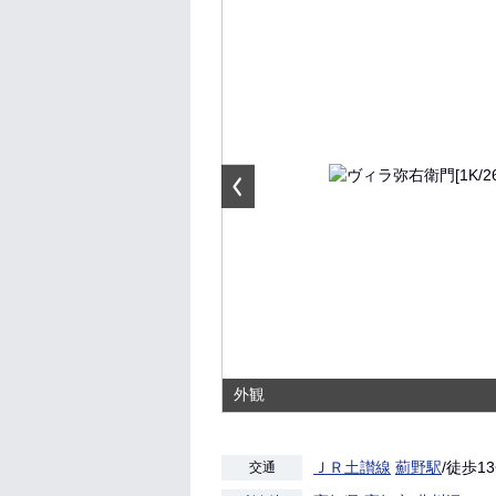
外観
ＪＲ土讃線
薊野駅
/徒歩1
交通