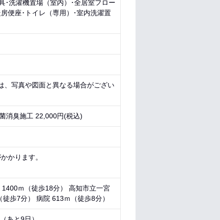
器具･洗濯機置場（室内）･全居室フロー
暖房便座･トイレ（専用）･室内洗濯置
態は、写真や図面と異なる場合がござい
消臭施工 22,000円(税込)
がかかります。
 1400ｍ（徒歩18分） 高知市立一宮
（徒歩7分） 病院 613ｍ（徒歩8分）
6 （あと
9日
）