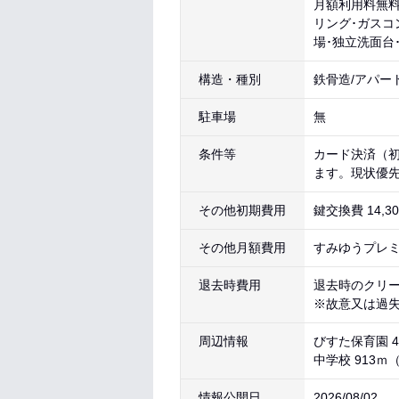
月額利用料無料
リング･ガスコ
場･独立洗面台
構造・種別
鉄骨造/アパー
駐車場
無
条件等
カード決済（初
ます。現状優
その他初期費用
鍵交換費 14,
その他月額費用
すみゆうプレミナ
退去時費用
退去時のクリ
※故意又は過
周辺情報
びすた保育園 4
中学校 913ｍ
情報公開日
2026/08/02