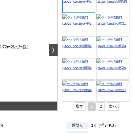
戻す
1
2
次へ
3分
1K（洋7･K3）
間取り