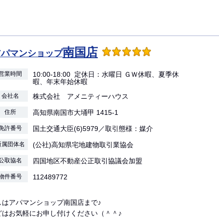
南国店
アパマンショップ
営業時間
10:00-18:00 定休日：水曜日 ＧＷ休暇、夏季休
暇、年末年始休暇
会社名
株式会社 アメニティーハウス
住所
高知県南国市大埇甲 1415-1
免許番号
国土交通大臣(6)5979／取引態様：媒介
所属団体名
(公社)高知県宅地建物取引業協会
公取協名
四国地区不動産公正取引協議会加盟
物件番号
112489772
しはアパマンショップ南国店まで♪
どはお気軽にお申し付けください（＾＾♪