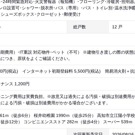
･24時間緊急対応･火災警報器（報知機）･フローリング･冷暖房･照明
ンロ設置可･シャワー･脱衣所･バス（専用）･バス・トイレ別･温水洗浄
･シューズボックス･クローゼット･郵便受け
ト
総戸数
12 戸
期費用）･IT重説 対応物件･ペット（不可） ※建物引き渡しの際の状
先につき、原状をよくご確認ください。
300円(税込) インターネット初期登録料 5,500円(税込) 簡易消火剤＋抗菌
ンス 1,200円
ーニング費用は実費負担。※故意又は過失による汚損・破損は別途費用
失による汚損・破損は別途費用がかかる場合がございます。
61ｍ（徒歩6分） 桜井幼稚園 1990ｍ（徒歩25分） 高知市立江陽小学校
（徒歩12分） コンビニエンスストア 282ｍ（徒歩4分） スーパー 539ｍ
次回更新予定日
2026/08/1