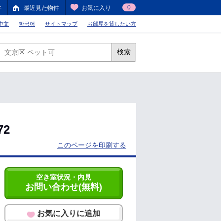
0
件
最近見た物件
お気に入り
中文
한국어
サイトマップ
お部屋を貸したい方
検索
72
このページを印刷する
空き室状況・内見
お問い合わせ(無料)
お気に入りに追加