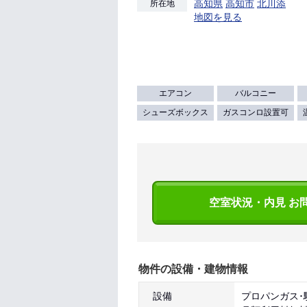
高知県
高知市
北川添
所在地
地図を見る
エアコン
バルコニー
シューズボックス
ガスコンロ設置可
空室状況・内見 お
物件の設備・建物情報
設備
プロパンガス･