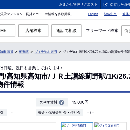
おまかせ物件リクエスト
保存した条
。賃貸マンション・賃貸アパートの情報を多数掲載。
English
簡体中文
繁体
OME
店舗検索
電話で相談
フリーワード検索
知市 賃貸
薊野駅
ヴィラ弥右衛門
ヴィラ弥右衛門/1K/26.72㎡/202の賃貸物件情報
は日曜、祝日も営業しております♪
高知県高知市/ＪＲ土讃線薊野駅/1K/26.
貸物件情報
45,000円
めやす賃料
－
－/－
敷引
敷金・保証金/礼金・権利金