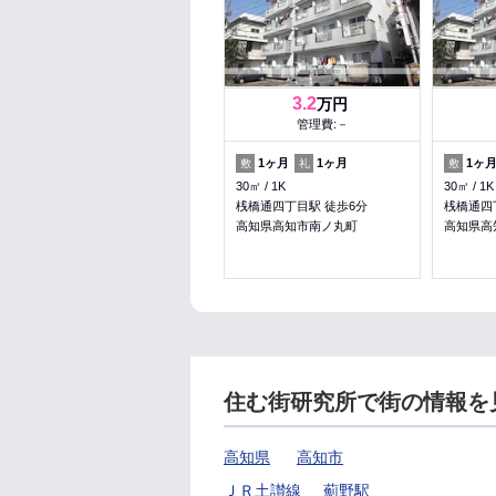
3.2
万円
管理費:－
1ヶ月
1ヶ月
1ヶ
敷
礼
敷
30㎡
1K
30㎡
1K
桟橋通四丁目駅 徒歩6分
桟橋通四
高知県高知市南ノ丸町
高知県高
住む街研究所で街の情報を
高知県
高知市
ＪＲ土讃線
薊野駅