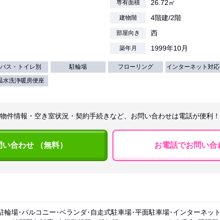
26.72㎡
専有面積
4階建/2階
建物階
西
部屋向き
1999年10月
築年月
バス・トイレ別
駐輪場
フローリング
インターネット対応
温水洗浄暖房便座
物件情報・空き室状況・契約手続きなど、お問い合わせは電話が便利！
問い合わせ （無料）
お電話でお問い合
駐輪場･バルコニー･ベランダ･自走式駐車場･平面駐車場･インターネッ