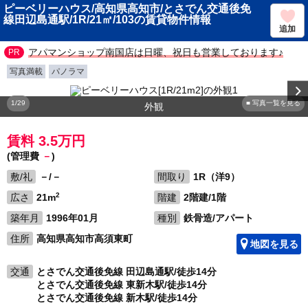
ピーベリーハウス/高知県高知市/とさでん交通後免
線田辺島通駅/1R/21㎡/103の賃貸物件情報
追加
アパマンショップ南国店は日曜、祝日も営業しております♪
写真満載
パノラマ
1/29
■ 写真一覧を見る
外観
賃料 3.5万円
(管理費
－
)
敷/礼
－/－
間取り
1R（洋9）
2
広さ
21m
階建
2階建/1階
築年月
1996年01月
種別
鉄骨造/アパート
住所
高知県高知市高須東町
地図を見る
交通
とさでん交通後免線 田辺島通駅/徒歩14分
とさでん交通後免線 東新木駅/徒歩14分
とさでん交通後免線 新木駅/徒歩14分