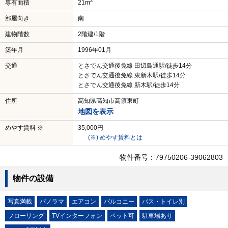
2
専有面積
21m
部屋向き
南
建物階数
2階建/1階
築年月
1996年01月
交通
とさでん交通後免線 田辺島通駅/徒歩14分
とさでん交通後免線 東新木駅/徒歩14分
とさでん交通後免線 新木駅/徒歩14分
住所
高知県高知市高須東町
地図を表示
めやす賃料 ※
35,000円
(※) めやす賃料とは
物件番号：79750206-39062803
物件の設備
写真満載
パノラマ
エアコン
バルコニー
バス・トイレ別
フローリング
TVインターフォン
ペット可
駐車場あり