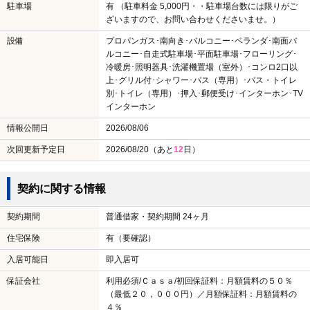
駐車場
有 （駐車料金 5,000円・・駐車場台数には限りがご
ざいますので、お問い合わせくださいませ。）
設備
プロパンガス･南向き･バルコニー･ベランダ･南面バ
ルコニー･自走式駐車場･平面駐車場･フローリング･
冷暖房･照明器具･洗濯機置場（室外）･コンロ2口以
上･グリル付･シャワー･バス（専用）･バス・トイレ
別･トイレ（専用）･押入･郵便受け･インターホン･TV
インターホン
情報公開日
2026/08/06
次回更新予定日
2026/08/20（あと
12
日）
契約に関する情報
契約期間
普通借家・契約期間 24ヶ月
住宅保険
有（要確認）
入居可能日
即入居可
保証会社
利用必須/Ｃａｓａ/初回保証料：月額賃料の５０％
（最低２０，０００円）／月額保証料：月額賃料の
４％