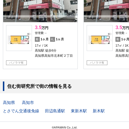
3.5
3.5
万円
万円
管理費:－
管理費:－
1ヶ月
1ヶ月
1ヶ
敷
礼
敷
17㎡
1K
17㎡
1K
高知駅 徒歩6分
高知駅 徒
高知県高知市北本町２丁目
高知県高
パノラマ有
パノラマ有
住む街研究所で街の情報を見る
高知県
高知市
とさでん交通後免線
田辺島通駅
東新木駅
新木駅
©APAMAN Co.,Ltd.