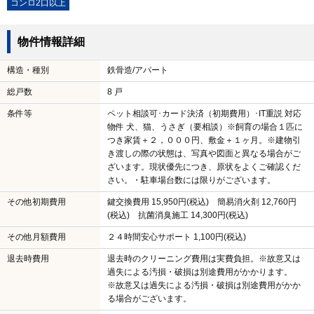
コンロ2口以上
物件情報詳細
構造・種別
鉄骨造/アパート
総戸数
8 戸
条件等
ペット相談可･カード決済（初期費用）･IT重説 対応
物件 犬、猫、うさぎ（要相談）※飼育の場合１匹に
つき家賃＋２，０００円、敷金＋１ヶ月。※建物引
き渡しの際の状態は、写真や図面と異なる場合がご
ざいます。現状優先につき、原状をよくご確認くだ
さい。・駐車場台数には限りがございます。
その他初期費用
鍵交換費用 15,950円(税込) 簡易消火剤 12,760円
(税込) 抗菌消臭施工 14,300円(税込)
その他月額費用
２４時間安心サポート 1,100円(税込)
退去時費用
退去時のクリーニング費用は実費負担。※故意又は
過失による汚損・破損は別途費用がかかります。
※故意又は過失による汚損・破損は別途費用がかか
る場合がございます。