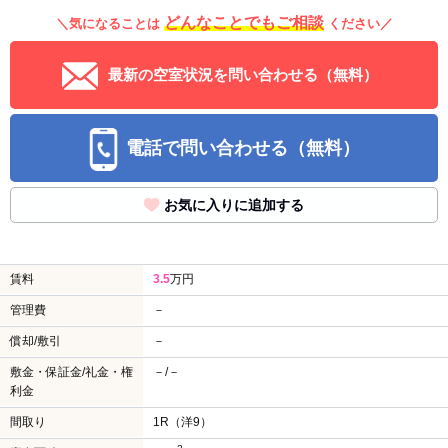
どんなことでもご相談
＼気になることは
ください／
最新の空室状況を問い合わせる（無料）
電話で問い合わせる（無料）
お気に入りに追加する
賃料
3.5
万円
管理費
－
償却/敷引
－
敷金・保証金/礼金・権
－/－
利金
間取り
1R（洋9）