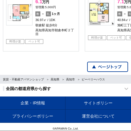
6.1
7.1
万円
万円
管理費:5,000円
管理費:5,
－
1ヶ月
－
敷
礼
敷
36.97㎡
1DK
40.84㎡
朝倉駅 徒歩8分
旭町三丁
高知県高知市朝倉本町２丁
高知県高
目
料理が楽
ペット可
料理が楽
ペット可
賃貸・不動産アパマンショップ
高知県
高知市
ピーベリーハウス
全国の都道府県から探す
企業・IR情報
サイトポリシー
プライバシーポリシー
運営会社について
©APAMAN Co.,Ltd.