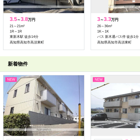
3.5
3.8
3
3.3
～
万円
～
万円
21～21m²
26～36m²
1R～1R
1K～1K
東新木駅 徒歩14分
バス 新木通バス停 徒歩1分
高知県高知市高須東町
高知県高知市高須東町
新着物件
NEW
NEW