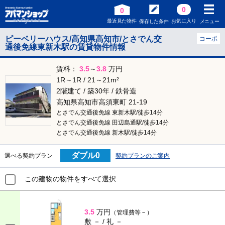
0
0
最近見た物件
お気に入り
保存した条件
メニュー
ピーベリーハウス/高知県高知市/とさでん交
コーポ
通後免線東新木駅の賃貸物件情報
賃料：
3.5
～
3.8
万円
1R～1R / 21～21m²
2階建て / 築30年 / 鉄骨造
高知県高知市高須東町 21-19
とさでん交通後免線 東新木駅/徒歩14分
とさでん交通後免線 田辺島通駅/徒歩14分
とさでん交通後免線 新木駅/徒歩14分
ダブル0
選べる契約プラン
契約プランのご案内
この建物の物件をすべて選択
3.5
万円
（管理費等－）
敷 － / 礼 －