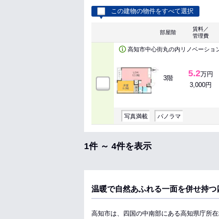
この建物の物件をすべて選択
賃料／
部屋階
管理費
高知市中心街丸の内リノベーショ
5.2
万円
3階
3,000円
写真満載
パノラマ
1件 ～ 4件を表示
温暖で自然あふれる一面を併せ持つ
高知市は、四国の中南部にある高知県庁所在