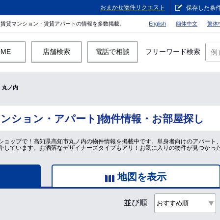
おまかせ物件リクエスト
保存した条
。賃貸マンション・賃貸アパートの情報を多数掲載。
English
簡体中文
繁体
OME
店舗検索
電話で相談
フリーワード検索
丸ノ内
マンション・アパート]物件情報・お部屋探し
ショップで！高知県高知市丸ノ内の物件情報を掲載中です。単身者向けのアパート
介しています。お洒落なデザイナーズタイプもアリ！お気に入りの物件が見つかっ
地図を表示
並び順