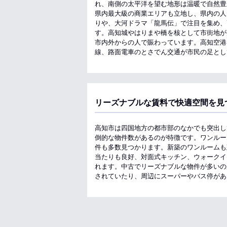
れ、南側の太平洋を望む地形は温暖で自然豊
県内最大級の商業エリアも立地し、県内の人
りや、大河ドラマ「龍馬伝」で注目を集め、
す。高知城やはりまや橋を核として市街地が
市内外からの人で賑わっています。高知空港
線、路面電車のとさでん交通が市民の足とし
リーズナブルな賃料で快適空間を見
高知市は四国地方の都市部のなかでも突出し
倒的な物件数があるのが特徴です。ワンルー
件も多数見つかります。新築のワンルームも
当たりも良好、対面式キッチン、ウォークイ
れます。中古でリーズナブルな物件が多いの
されていたり、周辺にスーパーやバス停があ