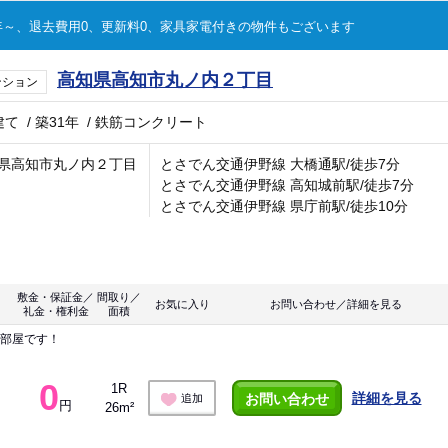
～、退去費用0、更新料0、家具家電付きの物件もございます
高知県高知市丸ノ内２丁目
ンション
建て
/
築31年
/
鉄筋コンクリート
県高知市丸ノ内２丁目
とさでん交通伊野線 大橋通駅/徒歩7分
とさでん交通伊野線 高知城前駅/徒歩7分
とさでん交通伊野線 県庁前駅/徒歩10分
敷金・保証金／
間取り／
お気に入り
お問い合わせ／詳細を見る
礼金・権利金
面積
お部屋です！
0
1R
詳細を見る
お問い合わせ
追加
円
26m²