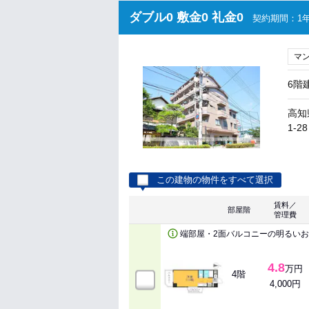
ダブル0 敷金0 礼金0
契約期間：1年
マ
6階
高知
1-28
この建物の物件をすべて選択
賃料／
部屋階
管理費
端部屋・2面バルコニーの明るい
4.8
万円
4階
4,000円