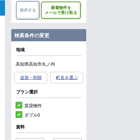
新着物件を
保存する
メールで受け取る
検索条件の変更
地域
高知県
高知市
丸ノ内
追加・削除
町名を選ぶ
プラン選択
賃貸物件
ダブル0
賃料