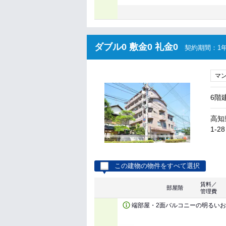
ダブル0 敷金0 礼金0
契約期間：1年
マ
6階
高知
1-28
この建物の物件をすべて選択
賃料／
部屋階
管理費
端部屋・2面バルコニーの明るい