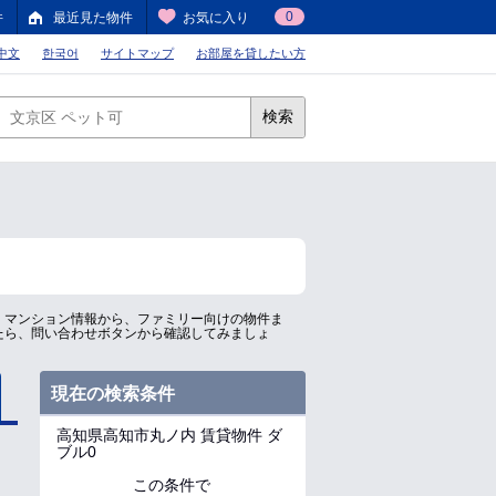
0
件
最近見た物件
お気に入り
中文
한국어
サイトマップ
お部屋を貸したい方
検索
、マンション情報から、ファミリー向けの物件ま
たら、問い合わせボタンから確認してみましょ
現在の検索条件
高知県高知市丸ノ内
賃貸物件 ダ
ブル0
この条件で