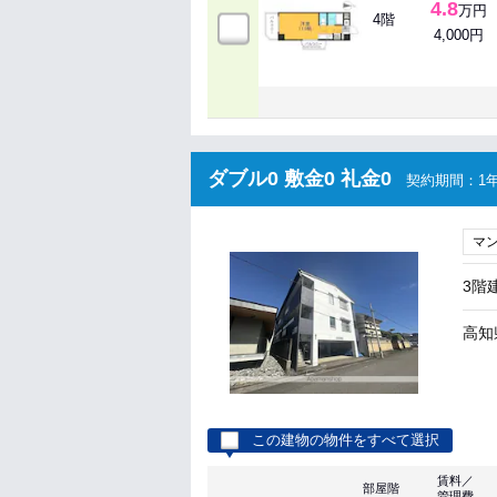
4.8
万円
4階
4,000円
ダブル0 敷金0 礼金0
契約期間：1年
マ
3階
高知
この建物の物件をすべて選択
賃料／
部屋階
管理費