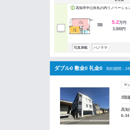
高知市中心街丸の内リノベーショ
5.2
万円
3階
3,000円
写真満載
パノラマ
ダブル0 敷金0 礼金0
契約期間：1年
マ
3階
高知
6-34