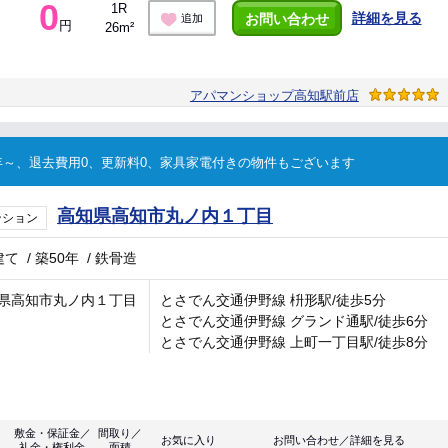
0
1R
詳細を見る
お問い合わせ
追加
円
26m²
アパマンショップ高知駅前店
～、退去費用0、更新料0、家具家電付きの物件もございます
高知県高知市丸ノ内１丁目
ンション
建て
/
築50年
/
鉄骨造
県高知市丸ノ内１丁目
とさでん交通伊野線 枡形駅/徒歩5分
とさでん交通伊野線 グランド通駅/徒歩6分
とさでん交通伊野線 上町一丁目駅/徒歩8分
敷金・保証金／
間取り／
お気に入り
お問い合わせ／詳細を見る
礼金・権利金
面積