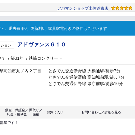
アパマンショップ土佐道路店
～、退去費用0、更新料0、家具家電付きの物件もございます
アドヴァンス６１０
ンション
建て
/
築31年
/
鉄筋コンクリート
県高知市丸ノ内２丁目
とさでん交通伊野線 大橋通駅/徒歩7分
とさでん交通伊野線 高知城前駅/徒歩7分
とさでん交通伊野線 県庁前駅/徒歩10分
敷金・保証金／
間取り／
お気に入り
お問い合わせ／詳細を見る
礼金・権利金
面積
お部屋です！