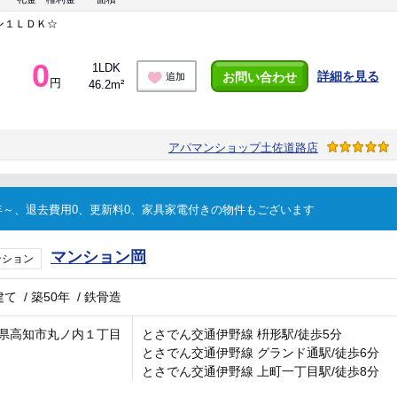
ン１ＬＤＫ☆
0
1LDK
詳細を見る
お問い合わせ
追加
円
46.2m²
アパマンショップ土佐道路店
～、退去費用0、更新料0、家具家電付きの物件もございます
マンション岡
ンション
建て
/
築50年
/
鉄骨造
県高知市丸ノ内１丁目
とさでん交通伊野線 枡形駅/徒歩5分
とさでん交通伊野線 グランド通駅/徒歩6分
とさでん交通伊野線 上町一丁目駅/徒歩8分