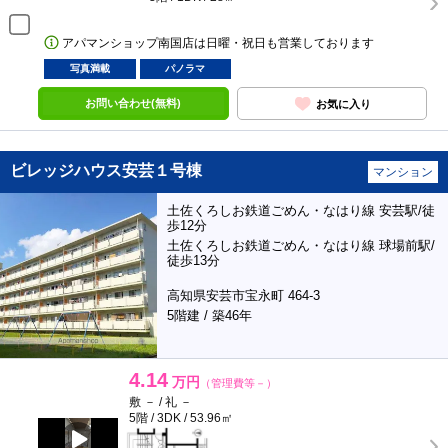
アパマンショップ南国店は日曜・祝日も営業しております
写真満載
パノラマ
お問い合わせ(無料)
お気に入り
ビレッジハウス安芸１号棟
マンション
土佐くろしお鉄道ごめん・なはり線 安芸駅/徒
歩12分
土佐くろしお鉄道ごめん・なはり線 球場前駅/
徒歩13分
高知県安芸市宝永町 464-3
5階建 / 築46年
4.14
万円
（管理費等－）
敷 － / 礼 －
5階 / 3DK / 53.96㎡