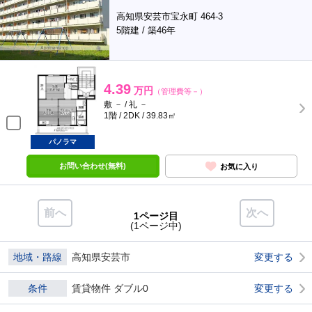
高知県安芸市宝永町 464-3
5階建 / 築46年
4.39
万円
（管理費等－）
敷 － / 礼 －
1階 / 2DK / 39.83㎡
パノラマ
お問い合わせ(無料)
お気に入り
前へ
次へ
1ページ目
(1ページ中)
地域・路線
高知県安芸市
変更する
条件
賃貸物件 ダブル0
変更する