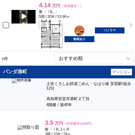
4.14
万円
（管理費等－）
敷 － / 礼 －
5階 / 3DK / 53.96㎡
ポンタ
部屋
パノラマ
動画あり
4
件
パンダ港町
マンション
土佐くろしお鉄道ごめん・なはり線 安芸駅/徒歩
12分
高知県安芸市港町２丁目
4階建 / 築40年
3.5
万円
（管理費等3,000円）
敷 － / 礼 1ヶ月
3階 / 1DK / 28㎡