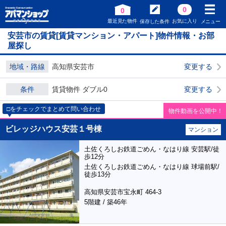
0
0
最近見た物件
お気に入り
保存した条件
メニュー
安芸市の賃貸[賃貸マンション・アパート]物件情報・お部
屋探し
地域・路線
高知県安芸市
変更する
条件
賃貸物件 ダブル0
変更する
□をチェックでまとめて問い合わせ
物件動画を公開中！
ビレッジハウス安芸１号棟
マンション
土佐くろしお鉄道ごめん・なはり線 安芸駅/徒
歩12分
土佐くろしお鉄道ごめん・なはり線 球場前駅/
徒歩13分
高知県安芸市宝永町 464-3
5階建 / 築46年