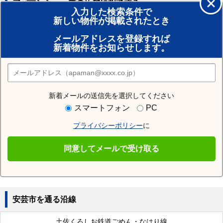
アパマンショップの店舗に相談する
入力した検索条件で
新しい物件が掲載されたとき
賃貸のプロがお部屋探し！
メールアドレスを登録すれば
おまかせ物件リクエスト
新着物件をお知らせします。
住みたい街の店舗を探す
店舗検索
新着メールの送信先を選択してください
近隣の駅
スマートフォン
PC
穴内駅
球場前駅
あき総合病院前駅
プライバシーポリシー
に
赤野駅
安芸駅
下山駅
同意してメールで受け取る
伊尾木駅
安芸市を通る沿線
土佐くろしお鉄道ごめん・なはり線