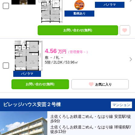
ポンタ
部屋
パノラマ
動画あり
お問い合わせ(無料)
4.56
万円
（管理費等－）
敷 － / 礼 －
5階 / 2LDK / 53.96㎡
パノラマ
お問い合わせ(無料)
お気に入り
ビレッジハウス安芸２号棟
マンション
土佐くろしお鉄道ごめん・なはり線 安芸駅/徒
歩9分
土佐くろしお鉄道ごめん・なはり線 球場前駅/
徒歩13分