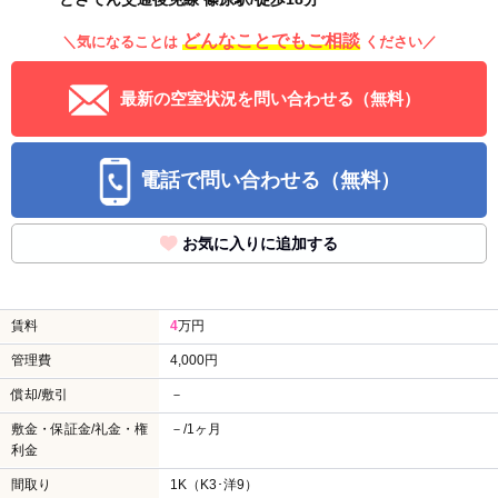
どんなことでもご相談
＼気になることは
ください／
最新の空室状況を問い合わせる（無料）
電話で問い合わせる（無料）
お気に入りに追加する
賃料
4
万円
管理費
4,000円
償却/敷引
－
敷金・保証金/礼金・権
－/1ヶ月
利金
間取り
1K（K3･洋9）