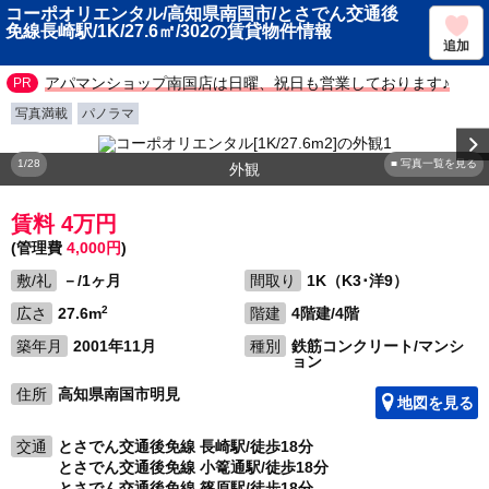
コーポオリエンタル/高知県南国市/とさでん交通後
免線長崎駅/1K/27.6㎡/302の賃貸物件情報
追加
アパマンショップ南国店は日曜、祝日も営業しております♪
写真満載
パノラマ
1/28
■ 写真一覧を見る
外観
賃料 4万円
(管理費
4,000円
)
敷/礼
－/1ヶ月
間取り
1K（K3･洋9）
2
広さ
27.6m
階建
4階建/4階
築年月
2001年11月
種別
鉄筋コンクリート/マンシ
ョン
住所
高知県南国市明見
地図を見る
交通
とさでん交通後免線 長崎駅/徒歩18分
とさでん交通後免線 小篭通駅/徒歩18分
とさでん交通後免線 篠原駅/徒歩18分