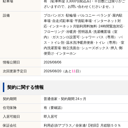
駐車場
有 （駐車料金 3,300円(税込み)・※台数には限りがご
ざいますので、お問い合わせくださいませ。）
設備
プロパンガス･駐輪場･バルコニー･ベランダ･屋内駐
車場･自走式駐車場･平面駐車場･インターネット対
応･インターネット月額利用料無料･24時間緊急対応･
フローリング･冷暖房･照明器具･洗濯機置場（室
内）･ガスコンロ設置可･シャワー･バス（専用）･バ
ス・トイレ別･温水洗浄暖房便座･トイレ（専用）･室
内洗濯置場･独立洗面台･シューズボックス･押入･郵
便受け･インターホン
情報公開日
2026/08/06
次回更新予定日
2026/08/20（あと
11
日）
契約に関する情報
契約期間
普通借家・契約期間 24ヶ月
住宅保険
有（要確認）
入居可能日
即入居可
保証会社
利用必須/アプラス／全保連/【初回】月総額５０％