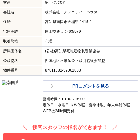
交通
駅 徒歩0分
会社名
株式会社 アメニティーハウス
住所
高知県南国市大埇甲 1415-1
宅建免許
国土交通大臣(6)5979
取引態様
代理
所属団体名
(公社)高知県宅地建物取引業協会
公取協名
四国地区不動産公正取引協議会加盟
物件番号
87811382-39062803
PRコメントを見る
営業時間：10:00～18:00
定休日：水曜日 ＧＷ休暇、夏季休暇、年末年始休暇
WEBは24時間受付
＼ 接客スタッフの指名ができます！ ／