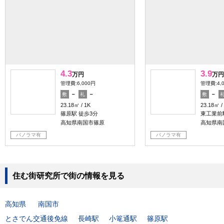
4.3
3.9
万円
万円
管理費:6,000円
管理費:4,
－
－
－
敷
礼
敷
23.18㎡
1K
23.18㎡
篠原駅 徒歩3分
東工業前
高知県南国市篠原
高知県南
パノラマ有
パノラマ有
住む街研究所で街の情報を見る
高知県
南国市
とさでん交通後免線
長崎駅
小篭通駅
篠原駅