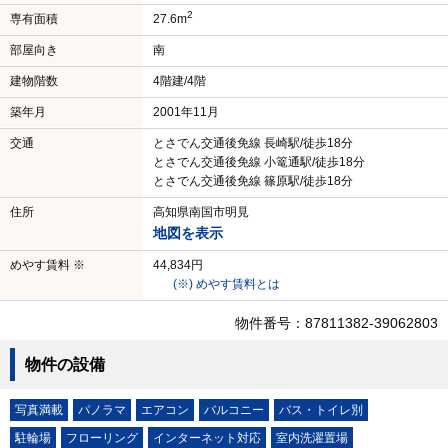
2
専有面積
27.6m
部屋向き
南
建物階数
4階建/4階
築年月
2001年11月
交通
とさでん交通後免線 長崎駅/徒歩18分
とさでん交通後免線 小篭通駅/徒歩18分
とさでん交通後免線 篠原駅/徒歩18分
住所
高知県南国市明見
地図を表示
めやす賃料 ※
44,834円
(※) めやす賃料とは
物件番号：87811382-39062803
物件の設備
写真満載
パノラマ
エアコン
バルコニー
バス・トイレ別
駐輪場
フローリング
インターネット対応
室内洗濯置場