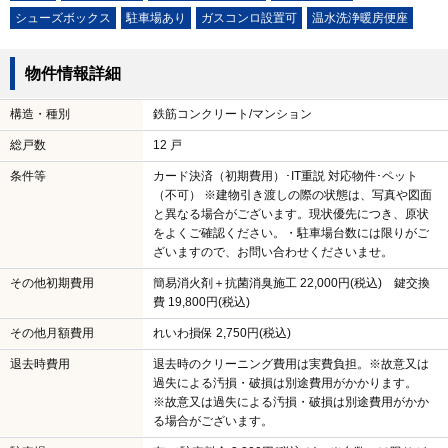
シューズボックス
駐車場あり
ガスコンロ設置可
温水洗浄暖房便座
物件情報詳細
構造・種別
鉄筋コンクリート/マンション
総戸数
12 戸
条件等
カード決済（初期費用）･IT重説 対応物件･ペット
（不可） ※建物引き渡しの際の状態は、写真や図面
と異なる場合がございます。現状優先につき、原状
をよくご確認ください。・駐車場台数には限りがご
ざいますので、お問い合わせくださいませ。
その他初期費用
簡易消火剤＋抗菌消臭施工 22,000円(税込) 鍵交換
費 19,800円(税込)
その他月額費用
れいわ損保 2,750円(税込)
退去時費用
退去時のクリーニング費用は実費負担。※故意又は
過失による汚損・破損は別途費用がかかります。
※故意又は過失による汚損・破損は別途費用がかか
る場合がございます。