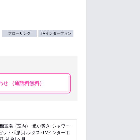
フローリング
TVインターフォン
わせ （通話料無料）
濯機置場（室内）･追い焚き･シャワー･
ゼット･宅配ボックス･TVインターホ
可･礼金1ヶ月