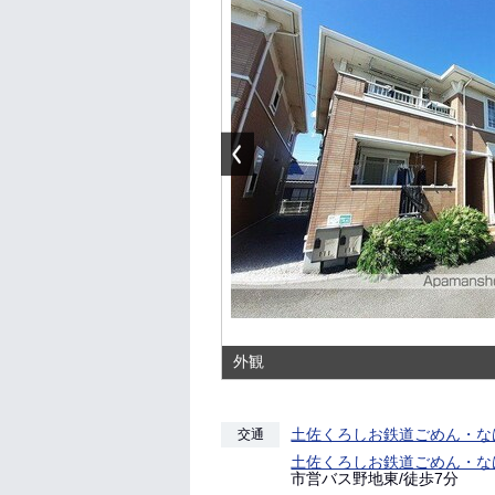
外観
土佐くろしお鉄道ごめん・な
交通
土佐くろしお鉄道ごめん・な
市営バス野地東/徒歩7分