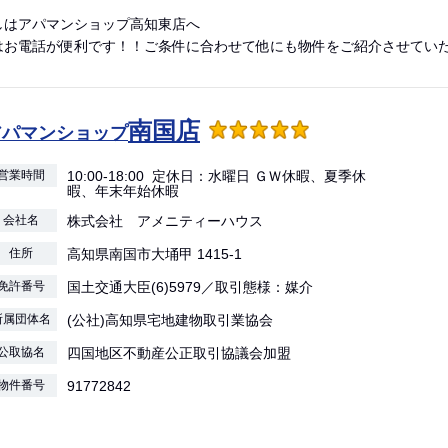
しはアパマンショップ高知東店へ
はお電話が便利です！！ご条件に合わせて他にも物件をご紹介させてい
南国店
アパマンショップ
営業時間
10:00-18:00 定休日：水曜日 ＧＷ休暇、夏季休
暇、年末年始休暇
会社名
株式会社 アメニティーハウス
住所
高知県南国市大埇甲 1415-1
免許番号
国土交通大臣(6)5979／取引態様：媒介
所属団体名
(公社)高知県宅地建物取引業協会
公取協名
四国地区不動産公正取引協議会加盟
物件番号
91772842