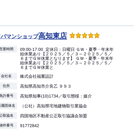
高知東店
アパマンショップ
営業時間
09:00-17:00 定休日：日曜日 ＧＷ・夏季・年末年
始休業あり【２０２５／５／３～２０２５／５／
６までＧＷ休業となります】 ＧＷ・夏季・年末年
始休業あり【２０２５／５／３～２０２５／５／
６までＧＷ休業と
会社名
株式会社福重設計
住所
高知県高知市介良乙 ９９３
免許番号
高知県知事(10)1734／取引態様：媒介
所属団体名
（公社）高知県宅地建物取引業協会
公取協名
四国地区不動産公正取引協議会加盟
物件番号
91772842