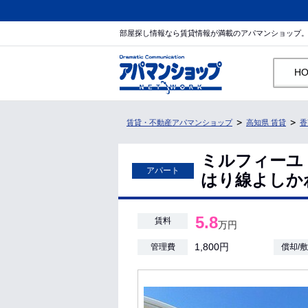
部屋探し情報なら賃貸情報が満載のアパマンショップ
H
賃貸・不動産アパマンショップ
高知県 賃貸
香
ミルフィーユ
アパート
はり線よしかわ駅
5.8
賃料
万円
1,800円
管理費
償却/