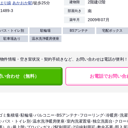
2階建/2階
建物階
はり線
あかおか駅
/徒歩25分
1489-3
南
部屋向き
2009年07月
築年月
バス・トイレ別
駐輪場
BSアンテナ
宅配ボックス
駐車場あり
温水洗浄暖房便座
物件情報・空き室状況・契約手続きなど、お問い合わせは電話が便利！
問い合わせ （無料）
お電話でお問い合
ゴミ集積場･駐輪場･バルコニー･BSアンテナ･フローリング･冷暖房･洗
･バス・トイレ別･温水洗浄暖房便座･室内洗濯置場･独立洗面台･クロー
要）※･最上階･プロパンガス･2駅利用可･2沿線利用可･敷金不要･即入居