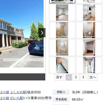
戻す
1
2
3
次へ
はり線
よしかわ駅
/徒歩20分
3LDK（詳細無し）
間取り
はり線
のいち駅
/バス乗車10分/野市
68.03㎡
専有面積