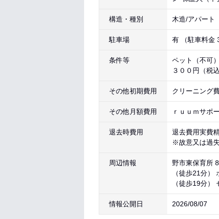
構造・種別
木造/アパート
駐車場
有 （駐車料金 3
条件等
ペット（不可
３００円（税
その他初期費用
クリーニング費 7
その他月額費用
ｒｕｕｍサポート
退去時費用
退去費用実費
※故意又は過
周辺情報
野市東保育所 8
（徒歩21分） 
（徒歩19分） 
情報公開日
2026/08/07