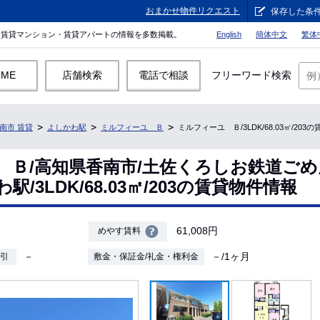
おまかせ物件リクエスト
保存した条
。賃貸マンション・賃貸アパートの情報を多数掲載。
English
簡体中文
繁体
OME
店舗検索
電話で相談
フリーワード検索
南市 賃貸
よしかわ駅
ミルフィーユ Ｂ
ミルフィーユ Ｂ/3LDK/68.03㎡/203
 Ｂ/高知県香南市/土佐くろしお鉄道ご
/3LDK/68.03㎡/203の賃貸物件情報
61,008円
めやす賃料
－
－/1ヶ月
敷引
敷金・保証金/礼金・権利金