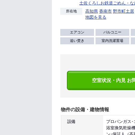
土佐くろしお鉄道ごめん・な
高知県
香南市
野市町土居
所在地
地図を見る
エアコン
バルコニー
追い焚き
室内洗濯置場
空室状況・内見 お
物件の設備・建物情報
設備
プロパンガス･
浴室換気乾燥機
ン･保証人（不