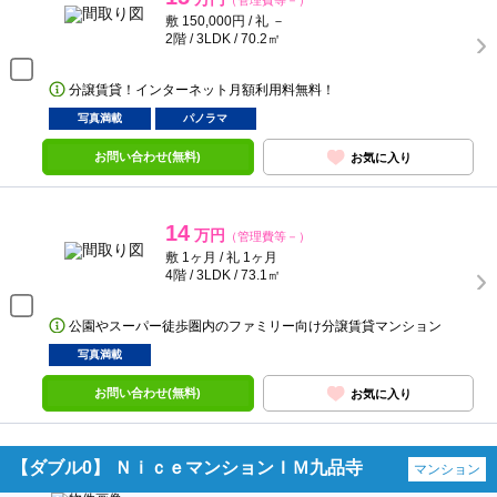
（管理費等－）
敷 150,000円 / 礼 －
2階 / 3LDK / 70.2㎡
分譲賃貸！インターネット月額利用料無料！
写真満載
パノラマ
お問い合わせ(無料)
お気に入り
14
万円
（管理費等－）
敷 1ヶ月 / 礼 1ヶ月
4階 / 3LDK / 73.1㎡
公園やスーパー徒歩圏内のファミリー向け分譲賃貸マンション
写真満載
お問い合わせ(無料)
お気に入り
【ダブル0】 ＮｉｃｅマンションＩＭ九品寺
マンション