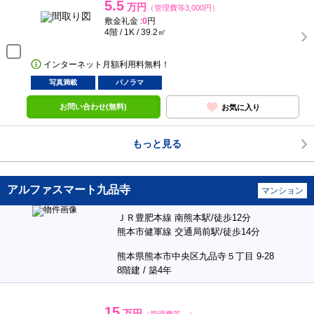
5.5
万円
（管理費等3,000円）
敷金礼金 :
0
円
4階 / 1K / 39.2㎡
インターネット月額利用料無料！
写真満載
パノラマ
お問い合わせ(無料)
お気に入り
もっと見る
アルファスマート九品寺
マンション
ＪＲ豊肥本線 南熊本駅/徒歩12分
熊本市健軍線 交通局前駅/徒歩14分
熊本県熊本市中央区九品寺５丁目 9-28
8階建 / 築4年
15
万円