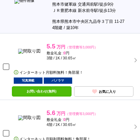
熊本市健軍線 交通局前駅/徒歩9分
ＪＲ豊肥本線 新水前寺駅/徒歩13分
熊本県熊本市中央区九品寺３丁目 11-27
4階建 / 築10年
5.5
万円
（管理費等3,000円）
敷金礼金 :
0
円
3階 / 1K / 30.65㎡
インターネット月額料無料！角部屋！
写真満載
パノラマ
お問い合わせ(無料)
お気に入り
5.6
万円
（管理費等3,000円）
敷金礼金 :
0
円
4階 / 1K / 30.65㎡
インターネット月額利用料無料！角部屋！