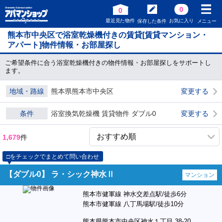
0
0
最近見た物件
お気に入り
保存した条件
メニュー
熊本市中央区で浴室乾燥機付きの賃貸[賃貸マンション・
アパート]物件情報・お部屋探し
ご希望条件に合う浴室乾燥機付きの物件情報・お部屋探しをサポートし
ます。
地域・路線
熊本県熊本市中央区
変更する
条件
浴室換気乾燥機 賃貸物件 ダブル0
変更する
1,679
件
□をチェックでまとめて問い合わせ
【ダブル0】 ラ・シック神水Ⅱ
マンション
熊本市健軍線 神水交差点駅/徒歩6分
熊本市健軍線 八丁馬場駅/徒歩10分
熊本県熊本市中央区神水１丁目 38-20