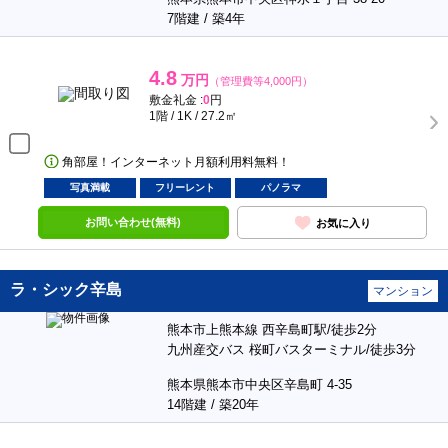
7階建 / 築4年
4.8
万円
（管理費等4,000円）
敷金礼金 :
0
円
1階 / 1K / 27.2㎡
角部屋！インターネット月額利用料無料！
写真満載
フリーレント
パノラマ
お問い合わせ(無料)
お気に入り
ラ・シック辛島
マンション
熊本市上熊本線 西辛島町駅/徒歩2分
九州産交バス 桜町バスターミナル/徒歩3分
熊本県熊本市中央区辛島町 4-35
14階建 / 築20年