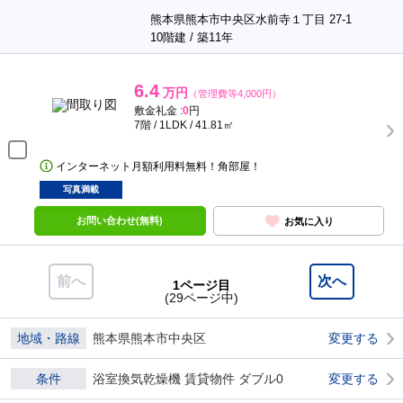
熊本県熊本市中央区水前寺１丁目 27-1
10階建 / 築11年
6.4
万円
（管理費等4,000円）
敷金礼金 :
0
円
7階 / 1LDK / 41.81㎡
インターネット月額利用料無料！角部屋！
写真満載
お問い合わせ(無料)
お気に入り
前へ
次へ
1ページ目
(29ページ中)
地域・路線
熊本県熊本市中央区
変更する
条件
浴室換気乾燥機 賃貸物件 ダブル0
変更する