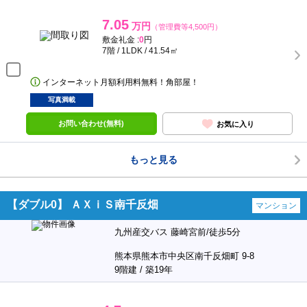
7.05
万円
（管理費等4,500円）
敷金礼金 :
0
円
7階 / 1LDK / 41.54㎡
インターネット月額利用料無料！角部屋！
写真満載
お問い合わせ(無料)
お気に入り
もっと見る
【ダブル0】 ＡＸｉＳ南千反畑
マンション
九州産交バス 藤崎宮前/徒歩5分
熊本県熊本市中央区南千反畑町 9-8
9階建 / 築19年