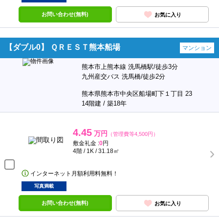
お問い合わせ(無料)
お気に入り
【ダブル0】 ＱＲＥＳＴ熊本船場
マンション
熊本市上熊本線 洗馬橋駅/徒歩3分
九州産交バス 洗馬橋/徒歩2分
熊本県熊本市中央区船場町下１丁目 23
14階建 / 築18年
4.45
万円
（管理費等4,500円）
敷金礼金 :
0
円
4階 / 1K / 31.18㎡
インターネット月額利用料無料！
写真満載
お問い合わせ(無料)
お気に入り