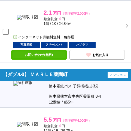
2.1
万円
（管理費等2,000円）
敷金礼金 :
0
円
1階 / 1K / 24.84㎡
インターネット月額料無料！角部屋！
写真満載
フリーレント
パノラマ
お問い合わせ(無料)
お気に入り
【ダブル0】 ＭＡＲＬＥ薬園町
マンション
熊本電鉄バス 子飼橋/徒歩3分
熊本県熊本市中央区薬園町 8-4
12階建 / 築5年
5.5
万円
（管理費等4,000円）
敷金礼金 :
0
円
12階 / 1R / 29.75㎡