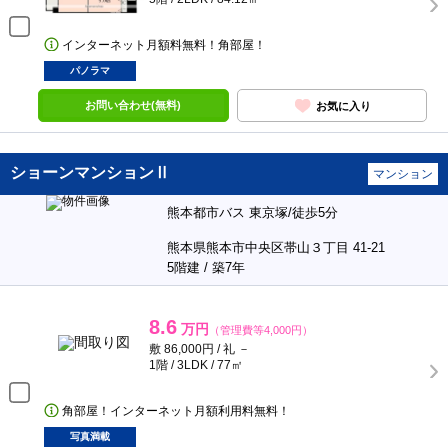
インターネット月額料無料！角部屋！
パノラマ
お問い合わせ(無料)
お気に入り
ショーンマンションⅡ
マンション
熊本都市バス 東京塚/徒歩5分
熊本県熊本市中央区帯山３丁目 41-21
5階建 / 築7年
8.6
万円
（管理費等4,000円）
敷 86,000円 / 礼 －
1階 / 3LDK / 77㎡
角部屋！インターネット月額利用料無料！
写真満載