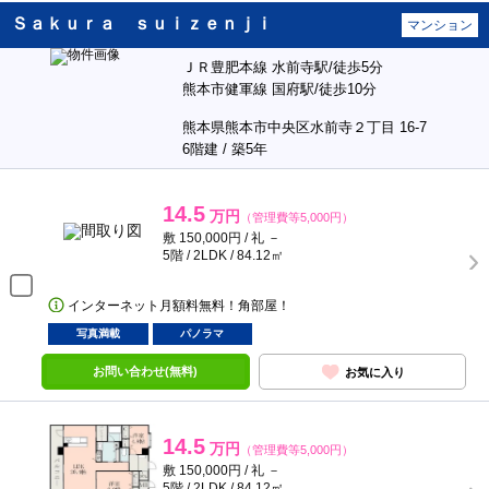
Ｓａｋｕｒａ ｓｕｉｚｅｎｊｉ
マンション
ＪＲ豊肥本線 水前寺駅/徒歩5分
熊本市健軍線 国府駅/徒歩10分
熊本県熊本市中央区水前寺２丁目 16-7
6階建 / 築5年
14.5
万円
（管理費等5,000円）
敷 150,000円 / 礼 －
5階 / 2LDK / 84.12㎡
インターネット月額料無料！角部屋！
写真満載
パノラマ
お問い合わせ(無料)
お気に入り
14.5
万円
（管理費等5,000円）
敷 150,000円 / 礼 －
5階 / 2LDK / 84.12㎡