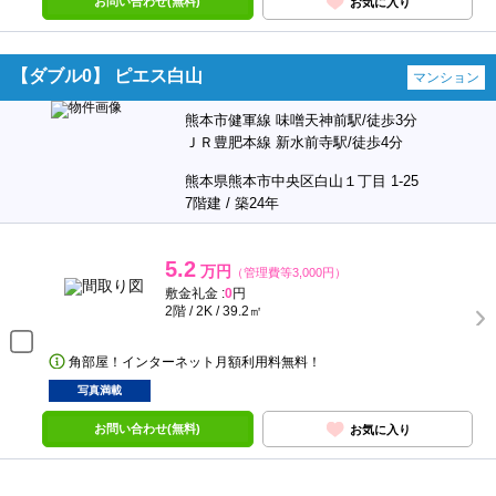
お問い合わせ(無料)
お気に入り
【ダブル0】 ピエス白山
マンション
熊本市健軍線 味噌天神前駅/徒歩3分
ＪＲ豊肥本線 新水前寺駅/徒歩4分
熊本県熊本市中央区白山１丁目 1-25
7階建 / 築24年
5.2
万円
（管理費等3,000円）
敷金礼金 :
0
円
2階 / 2K / 39.2㎡
角部屋！インターネット月額利用料無料！
写真満載
お問い合わせ(無料)
お気に入り