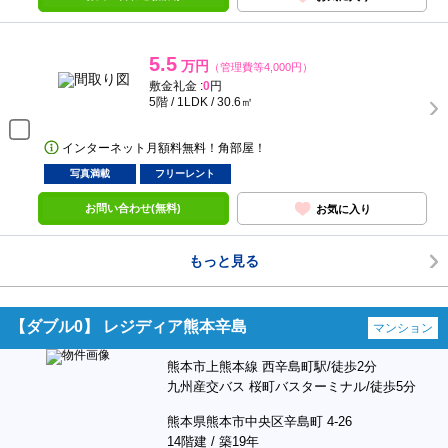
5.5
万円
（管理費等4,000円）
敷金礼金 :
0
円
5階 / 1LDK / 30.6㎡
インターネット月額料無料！角部屋！
写真満載
フリーレント
お問い合わせ(無料)
お気に入り
もっと見る
【ダブル0】 レジディア熊本辛島
マンション
熊本市上熊本線 西辛島町駅/徒歩2分
九州産交バス 桜町バスターミナル/徒歩5分
熊本県熊本市中央区辛島町 4-26
14階建 / 築19年