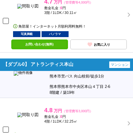
4.7
万円
（管理費等4,000円）
敷金礼金 :
0
円
3階 / 1LDK / 30.11㎡
角部屋！インターネット月額利用料無料！
写真満載
パノラマ
お問い合わせ(無料)
お気に入り
【ダブル0】 アトランティス本山
マンション
熊本市営バス 向山校前/徒歩1分
熊本県熊本市中央区本山４丁目 2-6
8階建 / 築19年
4.8
万円
（管理費等3,000円）
敷金礼金 :
0
円
4階 / 1LDK / 32.25㎡