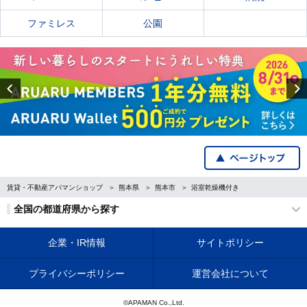
ファミレス
公園
Previous
賃貸・不動産アパマンショップ
熊本県
熊本市
浴室乾燥機付き
全国の都道府県から探す
企業・IR情報
サイトポリシー
プライバシーポリシー
運営会社について
©APAMAN Co.,Ltd.