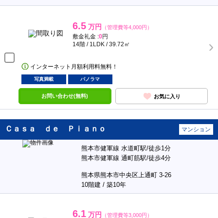
6.5
万円
（管理費等4,000円）
敷金礼金 :
0
円
14階 / 1LDK / 39.72㎡
インターネット月額利用料無料！
写真満載
パノラマ
お問い合わせ(無料)
お気に入り
Ｃａｓａ ｄｅ Ｐｉａｎｏ
マンション
熊本市健軍線 水道町駅/徒歩1分
熊本市健軍線 通町筋駅/徒歩4分
熊本県熊本市中央区上通町 3-26
10階建 / 築10年
6.1
万円
（管理費等3,000円）