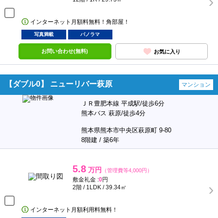
インターネット月額料無料！角部屋！
写真満載
パノラマ
お問い合わせ(無料)
お気に入り
【ダブル0】 ニューリバー萩原
マンション
ＪＲ豊肥本線 平成駅/徒歩6分
熊本バス 萩原/徒歩4分
熊本県熊本市中央区萩原町 9-80
8階建 / 築6年
5.8
万円
（管理費等4,000円）
敷金礼金 :
0
円
2階 / 1LDK / 39.34㎡
インターネット月額利用料無料！