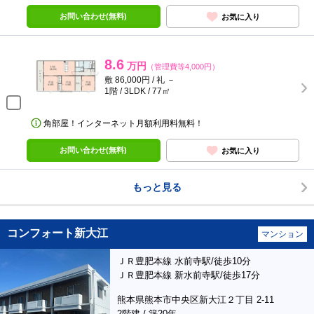
お問い合わせ(無料)
お気に入り
8.6
万円
（管理費等4,000円）
敷 86,000円 / 礼 －
1階 / 3LDK / 77㎡
角部屋！インターネット月額利用料無料！
お問い合わせ(無料)
お気に入り
もっと見る
コンフォート新大江
マンション
ＪＲ豊肥本線 水前寺駅/徒歩10分
ＪＲ豊肥本線 新水前寺駅/徒歩17分
熊本県熊本市中央区新大江２丁目 2-11
2階建 / 築20年