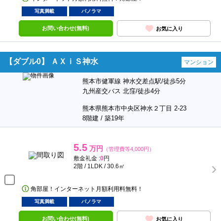
写真満載
パノラマ
お問い合わせ(無料)
お気に入り
【ダブル0】 ＡＸｉＳ神水
マンション
熊本市健軍線 神水交差点駅/徒歩5分
九州産交バス 北窪/徒歩4分
熊本県熊本市中央区神水２丁目 2-23
8階建 / 築19年
5.5
万円
（管理費等4,000円）
敷金礼金 :
0
円
2階 / 1LDK / 30.6㎡
角部屋！インターネット月額利用料無料！
写真満載
パノラマ
お問い合わせ(無料)
お気に入り