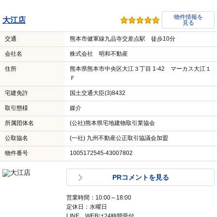
物件情報を
大江店
見る
交通
熊本市健軍線九品寺交差点駅 徒歩10分
会社名
株式会社 明和不動産
住所
熊本県熊本市中央区大江３丁目 1-42 マーカス大江１
Ｆ
宅建免許
国土交通大臣(3)8432
取引態様
媒介
所属団体名
(公社)熊本県宅地建物取引業協会
公取協名
(一社) 九州不動産公正取引協議会加盟
物件番号
1005172545-43007802
PRコメントを見る
営業時間：10:00～18:00
定休日：水曜日
LINE、WEBは24時間受付