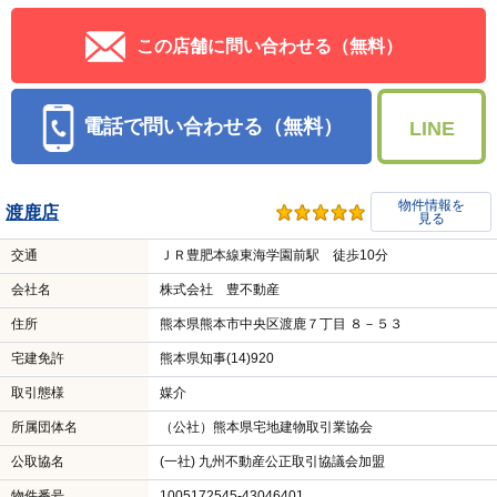
この店舗に問い合わせる（無料）
電話で問い合わせる（無料）
LINE
物件情報を
渡鹿店
見る
交通
ＪＲ豊肥本線東海学園前駅 徒歩10分
会社名
株式会社 豊不動産
住所
熊本県熊本市中央区渡鹿７丁目 ８－５３
宅建免許
熊本県知事(14)920
取引態様
媒介
所属団体名
（公社）熊本県宅地建物取引業協会
公取協名
(一社) 九州不動産公正取引協議会加盟
物件番号
1005172545-43046401