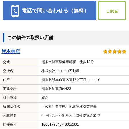
電話で問い合わせる（無料）
LINE
この物件の取扱い店舗
熊本東店
交通
熊本市健軍線健軍町駅 徒歩12分
会社名
株式会社ニコニコ不動産
住所
熊本県熊本市東区東野２丁目 １－１０
宅建免許
熊本県知事(5)4423
取引態様
媒介
所属団体名
（公社）熊本県宅地建物取引業協会
公取協名
(一社) 九州不動産公正取引協議会加盟
物件番号
1005172545-43012801