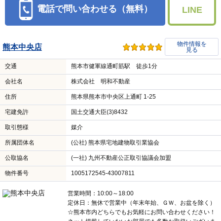
電話で問い合わせる（無料）
LINE
物件情報を
熊本中央店
見る
交通
熊本市健軍線通町筋駅 徒歩1分
会社名
株式会社 明和不動産
住所
熊本県熊本市中央区上通町 1-25
宅建免許
国土交通大臣(3)8432
取引態様
媒介
所属団体名
(公社) 熊本県宅地建物取引業協会
公取協名
(一社) 九州不動産公正取引協議会加盟
物件番号
1005172545-43007811
営業時間：10:00～18:00
定休日：無休で営業中（年末年始、ＧＷ、お盆を除く）
☆熊本市内どちらでもお気軽にお問い合わせください！