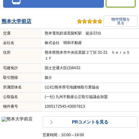
物件情報を
熊本大学前店
見る
交通
熊本電気鉄道黒髪町駅 徒歩22分
会社名
株式会社 明和不動産
住所
熊本県熊本市中央区黒髪２丁目 31-21 ｈｅｒｏ５
１Ｆ
宅建免許
国土交通大臣(3)8432
取引態様
媒介
所属団体名
(公社)熊本県宅地建物取引業協会
公取協名
(一社) 九州不動産公正取引協議会加盟
物件番号
1005172545-43007813
PRコメントを見る
営業時間：10:00～18:00