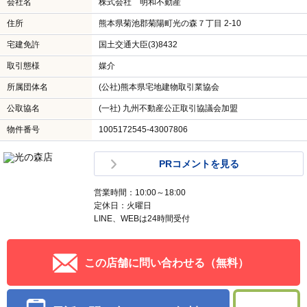
会社名
株式会社 明和不動産
住所
熊本県菊池郡菊陽町光の森７丁目 2-10
宅建免許
国土交通大臣(3)8432
取引態様
媒介
所属団体名
(公社)熊本県宅地建物取引業協会
公取協名
(一社) 九州不動産公正取引協議会加盟
物件番号
1005172545-43007806
PRコメントを見る
営業時間：10:00～18:00
定休日：火曜日
LINE、WEBは24時間受付
この店舗に問い合わせる（無料）