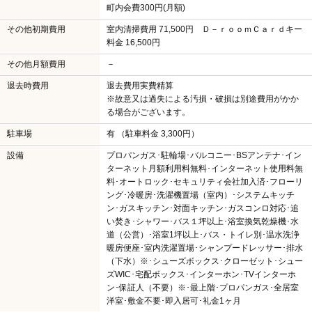
町内会費300円(月額)
その他初期費用
室内清掃費用 71,500円 Ｄ－ｒｏｏｍＣａｒｄキー
料金 16,500円
その他月額費用
－
退去時費用
退去費用実費精算
※故意又は過失による汚損・破損は別途費用がかか
る場合がございます。
駐車場
有 （駐車料金 3,300円）
設備
プロパンガス･駐輪場･バルコニー･BSアンテナ･イン
ターネット月額利用料無料･インターネット使用料無
料･オートロック･セキュリティ会社加入済･フローリ
ング･冷暖房･洗濯機置場（室内）･システムキッチ
ン･ガスキッチン･対面キッチン･ガスコンロ対応･追
い焚き･シャワー･バス１坪以上･浴室換気乾燥機･水
道（公営）･浴室1坪以上･バス・トイレ別･温水洗浄
暖房便座･室内洗濯置場･シャンプードレッサー･排水
（下水）※･シューズボックス･クローゼット･シュー
ズWIC･宅配ボックス･インターホン･TVインターホ
ン･保証人（不要）※･最上階･プロパンガス･全居室
洋室･敷金不要･即入居可･礼金1ヶ月