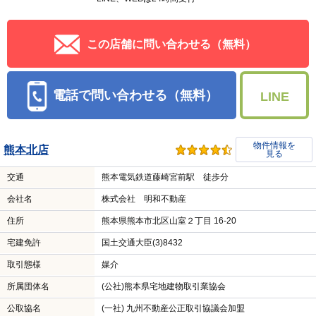
この店舗に問い合わせる（無料）
電話で問い合わせる（無料）
LINE
物件情報を
熊本北店
見る
交通
熊本電気鉄道藤崎宮前駅 徒歩分
会社名
株式会社 明和不動産
住所
熊本県熊本市北区山室２丁目 16-20
宅建免許
国土交通大臣(3)8432
取引態様
媒介
所属団体名
(公社)熊本県宅地建物取引業協会
公取協名
(一社) 九州不動産公正取引協議会加盟