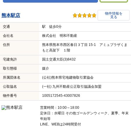
物件情報を
熊本駅店
見る
交通
駅 徒歩0分
会社名
株式会社 明和不動産
住所
熊本県熊本市西区春日３丁目 15-1 アミュプラザくま
もと高架下 １階
宅建免許
国土交通大臣(3)8432
取引態様
媒介
所属団体名
(公社)熊本県宅地建物取引業協会
公取協名
(一社) 九州不動産公正取引協議会加盟
物件番号
1005172545-43007826
営業時間：10:00～18:00
定休日：水曜日 その他ゴールデンウィーク、夏季、年末
年始等
LINE、WEBは24時間受付