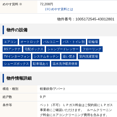
めやす賃料 ※
72,208円
(※) めやす賃料とは
物件番号：1005172545-43012801
物件の設備
エアコン
オートロック
バルコニー
バス・トイレ別
駐輪場
BSアンテナ
宅配ボックス
シャンプードレッサー
フローリング
TVインターフォン
システムキッチン
追い焚き
室内洗濯置場
シューズボックス
駐車場あり
温水洗浄暖房便座
物件情報詳細
構造・種別
軽量鉄骨/アパート
総戸数
9 戸
条件等
ペット（不可） ＬＰガス料金はご契約前にＬＰガス
事業者にご確認いただけます。 ルームクリーニン
グ料金にエアコンクリーニング費用を含みます。