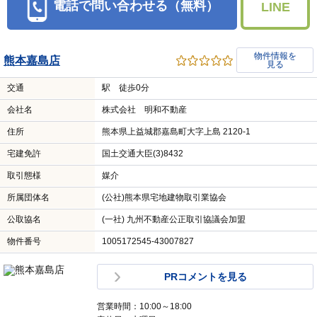
電話で問い合わせる（無料）
LINE
物件情報を
熊本嘉島店
見る
交通
駅 徒歩0分
会社名
株式会社 明和不動産
住所
熊本県上益城郡嘉島町大字上島 2120-1
宅建免許
国土交通大臣(3)8432
取引態様
媒介
所属団体名
(公社)熊本県宅地建物取引業協会
公取協名
(一社) 九州不動産公正取引協議会加盟
物件番号
1005172545-43007827
PRコメントを見る
営業時間：10:00～18:00