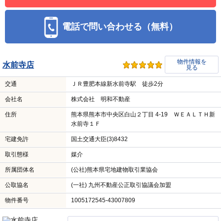
電話で問い合わせる（無料）
物件情報を
水前寺店
見る
交通
ＪＲ豊肥本線新水前寺駅 徒歩2分
会社名
株式会社 明和不動産
住所
熊本県熊本市中央区白山２丁目 4-19 ＷＥＡＬＴＨ新
水前寺１Ｆ
宅建免許
国土交通大臣(3)8432
取引態様
媒介
所属団体名
(公社)熊本県宅地建物取引業協会
公取協名
(一社) 九州不動産公正取引協議会加盟
物件番号
1005172545-43007809