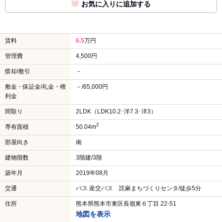
お気に入りに追加する
賃料
6.5
万円
管理費
4,500円
償却/敷引
－
敷金・保証金/礼金・権
－/65,000円
利金
間取り
2LDK（LDK10.2･洋7.3･洋3）
2
専有面積
50.04m
部屋向き
南
建物階数
3階建/3階
築年月
2019年08月
交通
バス 産交バス 詫麻まちづくりセンタ/徒歩5分
住所
熊本県熊本市東区長嶺東６丁目 22-51
地図を表示