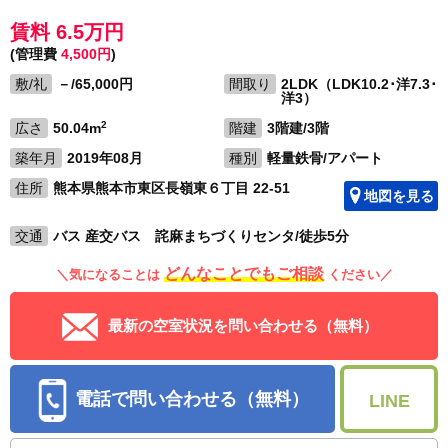
賃料 6.5万円
(管理費
4,500円
)
敷/礼
－/65,000円
間取り
2LDK（LDK10.2･洋7.3･
洋3）
2
広さ
50.04m
階建
3階建/3階
築年月
2019年08月
種別
軽量鉄骨/アパート
住所
熊本県熊本市東区長嶺東６丁目 22-51
地図を見る
交通
バス 産交バス 詫麻まちづくりセンタ/徒歩5分
どんなことでもご相談
＼気になることは
ください／
最新の空室状況を問い合わせる（無料）
電話で問い合わせる（無料）
LINE