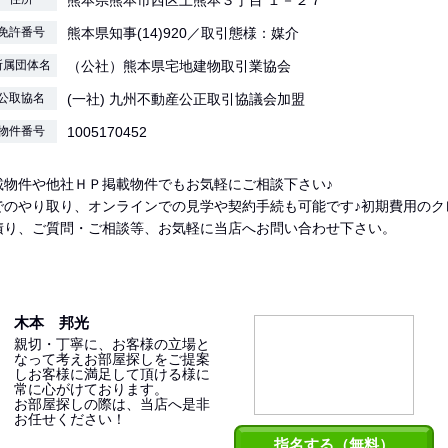
熊本県熊本市西区上熊本３丁目 １－２７
免許番号
熊本県知事(14)920／取引態様：媒介
所属団体名
（公社）熊本県宅地建物取引業協会
公取協名
(一社) 九州不動産公正取引協議会加盟
物件番号
1005170452
載物件や他社ＨＰ掲載物件でもお気軽にご相談下さい♪
でのやり取り、オンラインでの見学や契約手続も可能です♪初期費用のク
積り、ご質問・ご相談等、お気軽に当店へお問い合わせ下さい。
木本 邦光
親切・丁寧に、お客様の立場と
なって考えお部屋探しをご提案
しお客様に満足して頂ける様に
常に心がけております。
お部屋探しの際は、当店へ是非
お任せください！
指名する（無料）