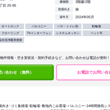
3階建/2階
建物階
丁目 25-95
南
部屋向き
2024年05月
築年月
オートロック
バルコニー
バス・トイレ別
駐輪場
フローリング
TVインターフォン
システムキッチン
ペット可
温水洗浄暖房便座
物件情報・空き室状況・契約手続きなど、お問い合わせは電話が便利！
問い合わせ （無料）
お電話でお問い合
南向き･ゴミ集積場･駐輪場･敷地内ごみ置場･バルコニー･24時間換気シ