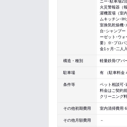
ニー･駐車場2
火災警報器（報
濯機置場（室内
ムキッチン･I
室換気乾燥機･
台･シャンプー
ーゼット･ウォ
要）※･プロパ
金1ヶ月･二人
構造・種別
軽量鉄骨/アパ
駐車場
有 （駐車料金
条件等
ペット相談可･
料金はご契約
クリーニング
その他初期費用
室内清掃費用 6
その他月額費用
－