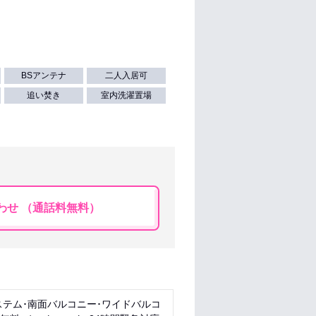
BSアンテナ
二人入居可
追い焚き
室内洗濯置場
わせ （通話料無料）
ステム･南面バルコニー･ワイドバルコ