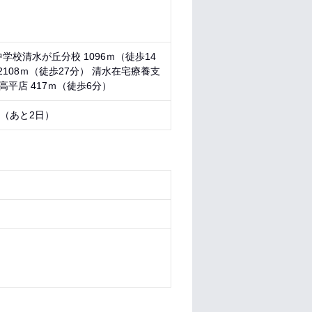
学校清水が丘分校 1096ｍ（徒歩14
2108ｍ（徒歩27分） 清水在宅療養支
高平店 417ｍ（徒歩6分）
8 （あと
2日
）