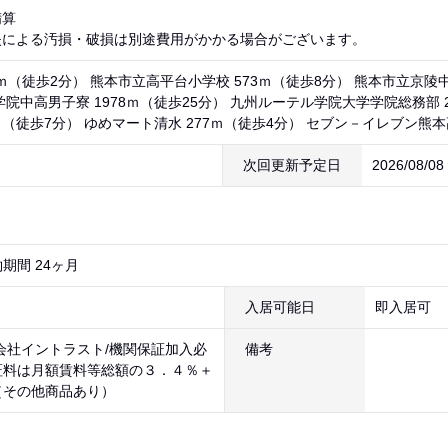
精算
失による汚損・破損は別途費用がかかる場合がございます。
ｍ（徒歩2分） 熊本市立高平台小学校 573ｍ（徒歩8分） 熊本市立京陵中
学院中高男子寮 1978ｍ（徒歩25分） 九州ルーテル学院大学学院総務部 
ｍ（徒歩7分） ゆめマート清水 277ｍ（徒歩4分） セブン－イレブン熊本
次回更新予定日
2026/08/0
期間 24ヶ月
入居可能日
即入居可
会社イントラスト/機関保証加入必
備考
証料は月額賃料等総額の３．４％＋
（その他商品あり）