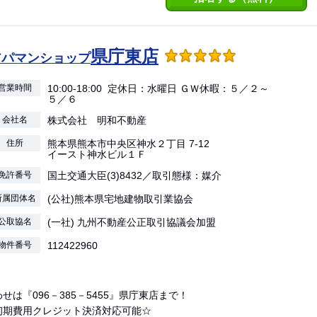
県庁東店
アパマンショップ
営業時間
10:00-18:00 定休日：水曜日 ＧＷ休暇：５／２～
５／６
会社名
株式会社 明和不動産
住所
熊本県熊本市中央区神水２丁目 7-12
イースト神水ビル１Ｆ
免許番号
国土交通大臣(3)8432／取引態様：媒介
所属団体名
(公社)熊本県宅地建物取引業協会
公取協名
(一社) 九州不動産公正取引協議会加盟
物件番号
112422960
せは『096－385－5455』県庁東店まで！
初期費用クレジット決済対応可能☆