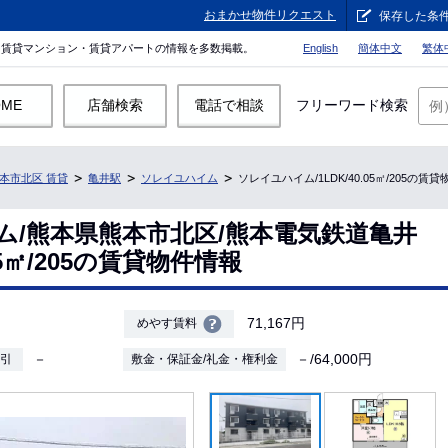
おまかせ物件リクエスト
保存した条
。賃貸マンション・賃貸アパートの情報を多数掲載。
English
簡体中文
繁体
OME
店舗検索
電話で相談
フリーワード検索
本市北区 賃貸
亀井駅
ソレイユハイム
ソレイユハイム/1LDK/40.05㎡/205の賃
ム/熊本県熊本市北区/熊本電気鉄道亀井
.05㎡/205の賃貸物件情報
71,167円
めやす賃料
－
－/64,000円
敷引
敷金・保証金/礼金・権利金