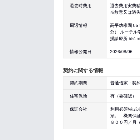
退去時費用
退去費用実費
※故意又は過
周辺情報
高平幼稚園 85
分） ルーテル
援診療所 551
情報公開日
2026/08/06
契約に関する情報
契約期間
普通借家・契約
住宅保険
有（要確認）
保証会社
利用必須/株式
須。 機関保
８００円／月