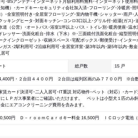
台可･BSアンテナ･インターネット月額利用料無料･インターネット使用料
知機）･カードキー･セキュリティ会社加入済･フローリング･冷暖房･照
）･全室照明付き･全居室フローリング･室内物干機･シャッター･雨戸･
Hクッキングヒータ･対面キッチン･コンロ3口以上･グリル付･給湯(ガス)
水道（公営）･オートバス･浴室1坪以上･バス・トイレ別･暖房便座･温
ドレッサー･洗面化粧台･排水（下水）※･三面鏡付洗面化粧台･縦型照明
ークインクローゼット･収納スペース･宅配ボックス･郵便受け･インター
ンガス･2駅利用可･2沿線利用可･全居室洋室･築3年以内･築5年以内･敷
入居可
ート
総戸数
15 戸
 4,400円・２台目４４００円 ２台目は縦列区画のみ７７００円 ※台
家賃カード決済可･二人入居可･IT重説 対応物件･ペット（対応）･カー
前にＬＰガス事業者にご確認いただけます。 ペットは小型犬１匹のみ
料金にエアコンクリーニング費用を含みます。
0,500円 Ｄ－ｒｏｏｍＣａｒｄキー料金 16,500円 ＩＣロック電池（初