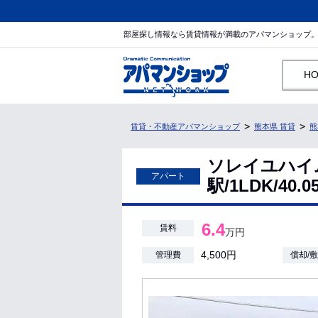
部屋探し情報なら賃貸情報が満載のアパマンショップ
H
賃貸・不動産アパマンショップ
熊本県 賃貸
熊
ソレイユハイ
アパート
駅/1LDK/40
6.4
賃料
万円
4,500円
管理費
償却/