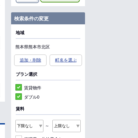
検索条件の変更
地域
熊本県
熊本市北区
追加・削除
町名を選ぶ
プラン選択
賃貸物件
ダブル0
賃料
～