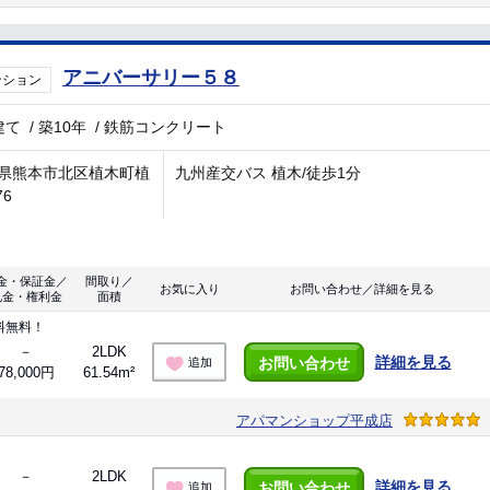
アニバーサリー５８
ンション
建て
/
築10年
/
鉄筋コンクリート
県熊本市北区植木町植
九州産交バス 植木/徒歩1分
76
金・保証金／
間取り／
お気に入り
お問い合わせ／詳細を見る
礼金・権利金
面積
料無料！
－
2LDK
詳細を見る
お問い合わせ
追加
78,000円
61.54m²
アパマンショップ平成店
－
2LDK
詳細を見る
お問い合わせ
追加