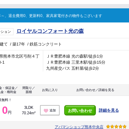
～、退去費用0、更新料0、家具家電付きの物件もございます
ロイヤルコンフォート光の森
ンション
階建て
/
築17年
/
鉄筋コンクリート
県熊本市北区弓削４丁
ＪＲ豊肥本線 光の森駅/徒歩1分
8-1
ＪＲ豊肥本線 三里木駅/徒歩15分
九州産交バス 五軒屋/徒歩2分
金・保証金／
間取り／
お気に入り
お問い合わせ／詳細を見る
礼金・権利金
面積
料無料！
0
3LDK
詳細を見る
お問い合わせ
追加
円
70.24m²
アパマンショップ熊本中央店