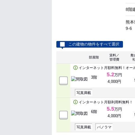
8階
熊本
9-6
この建物の物件をすべて選択
賃料／
敷
部屋階
管理費
インターネット月額料無料！オー
5.2
万円
3階
4,000円
写真満載
インターネット月額利用料無料！
5.5
万円
6階
4,000円
写真満載
パノラマ