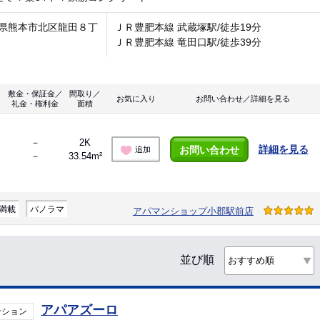
県熊本市北区龍田８丁
ＪＲ豊肥本線 武蔵塚駅/徒歩19分
ＪＲ豊肥本線 竜田口駅/徒歩39分
敷金・保証金／
間取り／
お気に入り
お問い合わせ／詳細を見る
礼金・権利金
面積
－
2K
詳細を見る
お問い合わせ
追加
－
33.54m²
満載
パノラマ
アパマンショップ小郡駅前店
並び順
アパアズーロ
ンション