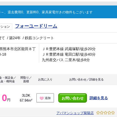
～、退去費用0、更新料0、家具家電付きの物件もございます
フォーユードリーム
ンション
建て
/
築24年
/
鉄筋コンクリート
県熊本市北区龍田８丁
ＪＲ豊肥本線 武蔵塚駅/徒歩20分
8-18
ＪＲ豊肥本線 竜田口駅/徒歩40分
九州産交バス 二里木/徒歩8分
金・保証金／
間取り／
お気に入り
お問い合わせ／詳細を見る
礼金・権利金
面積
0
3LDK
詳細を見る
お問い合わせ
追加
円
67.94m²
アパマンショップ菊陽店