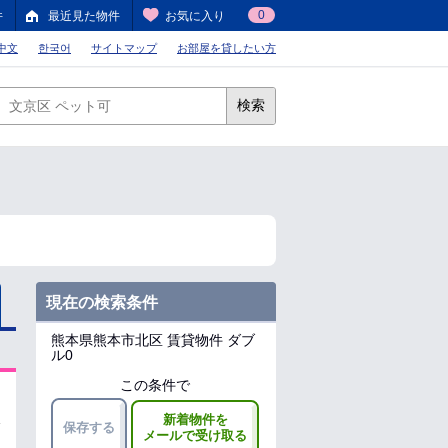
0
件
最近見た物件
お気に入り
中文
한국어
サイトマップ
お部屋を貸したい方
検索
現在の検索条件
熊本県熊本市北区
賃貸物件 ダブ
ル0
この条件で
新着物件を
保存する
メールで受け取る