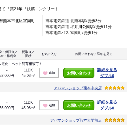
建て
/
築21年
/
鉄筋コンクリート
県熊本市北区室園町
熊本電気鉄道 北熊本駅/徒歩3分
熊本電気鉄道 坪井川公園駅/徒歩11分
熊本電鉄バス 室園町/徒歩1分
金・保証金／
間取り／
お気に入り
お問い合わせ／詳細を見る
礼金・権利金
面積
ル電化！ペット飼育相談可！
詳細を見る
－
1LDK
お問い合わせ
追加
52,000円
45.08m²
ダブル0
アパマンショップ熊本中央店
詳細を見る
－
1LDK
お問い合わせ
追加
55,000円
45.08m²
ダブル0
アパマンショップ熊本大学前店