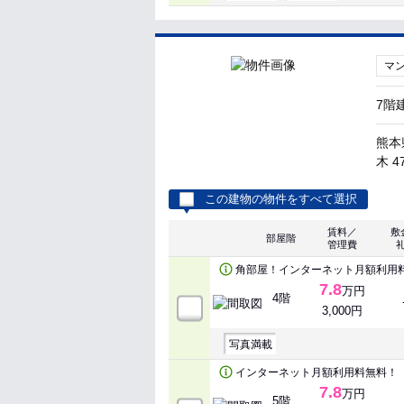
マ
7階
熊本
木 4
この建物の物件をすべて選択
賃料／
敷
部屋階
管理費
角部屋！インターネット月額利用
7.8
万円
4階
3,000円
写真満載
インターネット月額利用料無料！
7.8
万円
5階