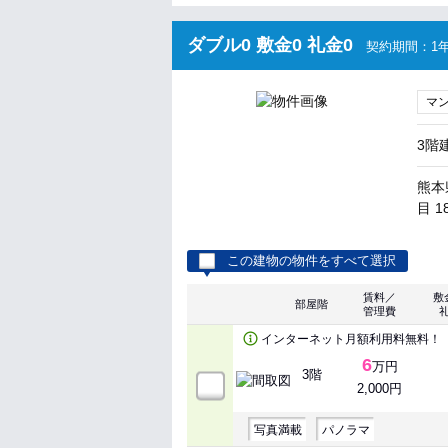
ダブル0 敷金0 礼金0
契約期間：1年
マ
3階
熊本
目 1
この建物の物件をすべて選択
賃料／
敷
部屋階
管理費
インターネット月額利用料無料！
6
万円
3階
2,000円
写真満載
パノラマ