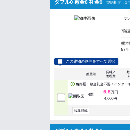
ダブル0 敷金0 礼金0
契約期間：1年
マ
7階
熊本
574-
この建物の物件をすべて選択
賃料／
敷
部屋階
管理費
角部屋！敷金礼金不要！インター
6.6
万円
4階
4,000円
写真満載