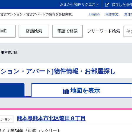
おまかせ物件リクエスト
保存した条
。賃貸マンション・賃貸アパートの情報を多数掲載。
English
簡体中文
繁体
OME
店舗検索
電話で相談
フリーワード検索
熊本市北区
ンション・アパート]物件情報・お部屋探し
地図を表示
熊本県熊本市北区龍田８丁目
ンション
建て
/
築54年
/
鉄筋コンクリート