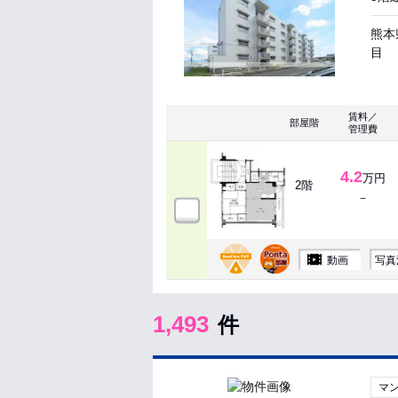
熊本
目
賃料／
部屋階
管理費
4.2
万円
2階
－
動画
写真
1,493
件
マ