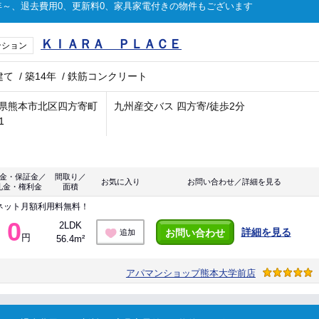
～、退去費用0、更新料0、家具家電付きの物件もございます
ＫＩＡＲＡ ＰＬＡＣＥ
ンション
建て
/
築14年
/
鉄筋コンクリート
県熊本市北区四方寄町
九州産交バス 四方寄/徒歩2分
1
金・保証金／
間取り／
お気に入り
お問い合わせ／詳細を見る
礼金・権利金
面積
ネット月額利用料無料！
0
2LDK
詳細を見る
お問い合わせ
追加
円
56.4m²
アパマンショップ熊本大学前店