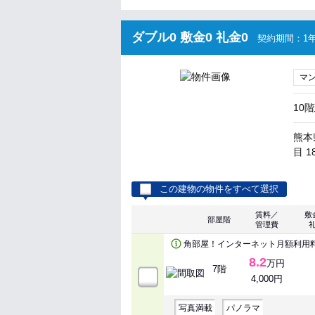
ダブル0 敷金0 礼金0
契約期間：1年
マ
10
熊本
目 1
この建物の物件をすべて選択
賃料／
敷
部屋階
管理費
角部屋！インターネット月額利用
8.2
万円
7階
4,000円
写真満載
パノラマ