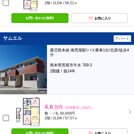
2階 / 2LDK / 58.21㎡
お問い合わせ(無料)
お気に入り
サムエル
アパート
鹿児島本線 南荒尾駅/バス乗車1分/北原/徒歩4
分
熊本県荒尾市牛水 769-3
2階建 / 築14年
4.6
万円
（管理費等1,700円）
敷 － / 礼 56,000円
2階 / 2LDK / 57.57㎡
お問い合わせ(無料)
お気に入り