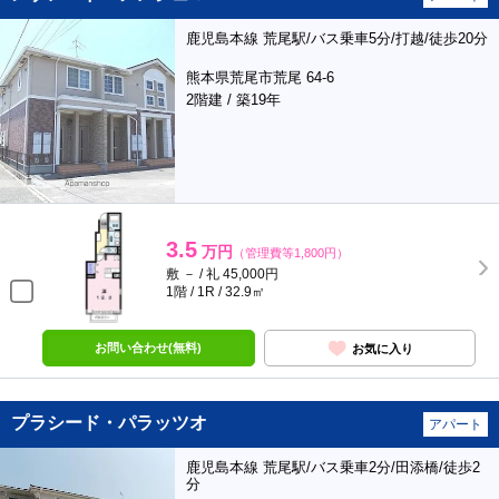
鹿児島本線 荒尾駅/バス乗車5分/打越/徒歩20分
熊本県荒尾市荒尾 64-6
2階建 / 築19年
3.5
万円
（管理費等1,800円）
敷 － / 礼 45,000円
1階 / 1R / 32.9㎡
お問い合わせ(無料)
お気に入り
プラシード・パラッツオ
アパート
鹿児島本線 荒尾駅/バス乗車2分/田添橋/徒歩2
分