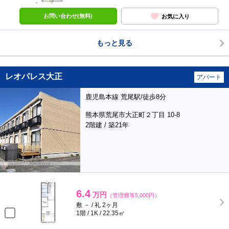
お問い合わせ(無料)
お気に入り
もっと見る
レオパレス大正
アパート
鹿児島本線 荒尾駅/徒歩8分
熊本県荒尾市大正町２丁目 10-8
2階建 / 築21年
6.4
万円
（管理費等5,000円）
敷 － / 礼 2ヶ月
1階 / 1K / 22.35㎡