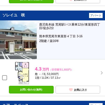
ソレイユ 咲
アパート
鹿児島本線 荒尾駅/バス乗車12分/東屋形四丁
目/徒歩2分
熊本県荒尾市東屋形４丁目 3-16
2階建 / 築16年
4.3
万円
（管理費等1,800円）
敷 － / 礼 53,000円
1階 / 1LDK / 37.13㎡
お問い合わせ(無料)
お気に入り