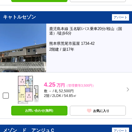
キャトルセゾン
アパート
鹿児島本線 玉名駅/バス乗車20分/桜山（国
道）/徒歩6分
熊本県荒尾市菰屋 1734-42
2階建 / 築17年
4.25
万円
（管理費等3,500円）
敷 － / 礼 52,500円
2階 / 2LDK / 54.85㎡
お問い合わせ(無料)
お気に入り
メゾン ド アンジュＣ
アパート