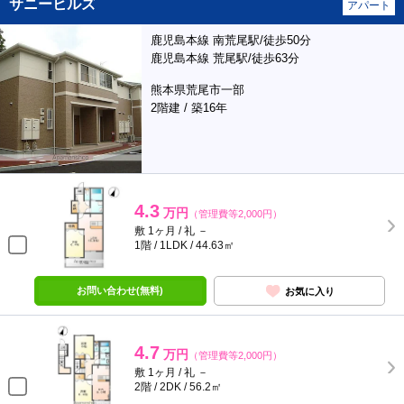
サニーヒルズ
アパート
鹿児島本線 南荒尾駅/徒歩50分
鹿児島本線 荒尾駅/徒歩63分
熊本県荒尾市一部
2階建 / 築16年
4.3
万円
（管理費等2,000円）
敷 1ヶ月 / 礼 －
1階 / 1LDK / 44.63㎡
お問い合わせ(無料)
お気に入り
4.7
万円
（管理費等2,000円）
敷 1ヶ月 / 礼 －
2階 / 2DK / 56.2㎡