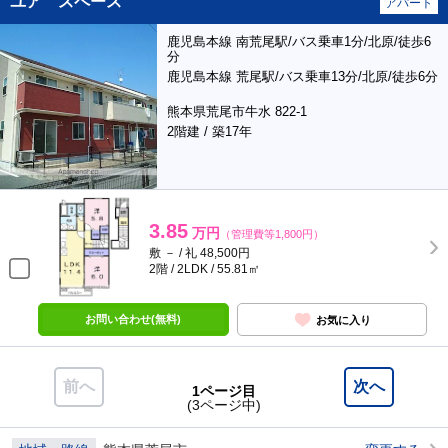
ユア スペース
アパート
鹿児島本線 南荒尾駅/バス乗車1分/北原/徒歩6
分
鹿児島本線 荒尾駅/バス乗車13分/北原/徒歩6分
熊本県荒尾市牛水 822-1
2階建 / 築17年
3.85
万円
（管理費等1,800円）
敷 － / 礼 48,500円
2階 / 2LDK / 55.81㎡
お問い合わせ(無料)
お気に入り
前へ
次へ
1ページ目
(3ページ中)