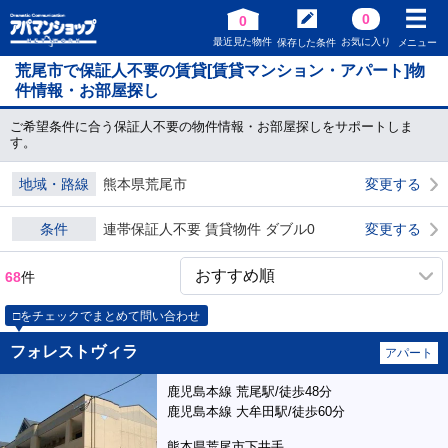
0
0
最近見た物件
お気に入り
保存した条件
メニュー
荒尾市で保証人不要の賃貸[賃貸マンション・アパート]物
件情報・お部屋探し
ご希望条件に合う保証人不要の物件情報・お部屋探しをサポートしま
す。
地域・路線
熊本県荒尾市
変更する
条件
連帯保証人不要 賃貸物件 ダブル0
変更する
68
件
□をチェックでまとめて問い合わせ
フォレストヴィラ
アパート
鹿児島本線 荒尾駅/徒歩48分
鹿児島本線 大牟田駅/徒歩60分
熊本県荒尾市下井手