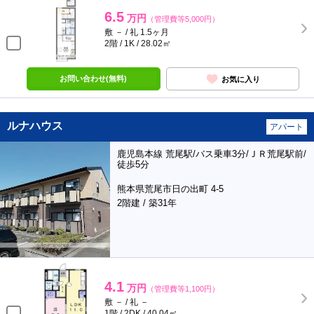
6.5
万円
（管理費等5,000円）
敷 － / 礼 1.5ヶ月
2階 / 1K / 28.02㎡
お問い合わせ(無料)
お気に入り
ルナハウス
アパート
鹿児島本線 荒尾駅/バス乗車3分/ＪＲ荒尾駅前/
徒歩5分
熊本県荒尾市日の出町 4-5
2階建 / 築31年
4.1
万円
（管理費等1,100円）
敷 － / 礼 －
1階 / 2DK / 40.04㎡