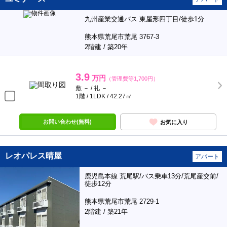
九州産業交通バス 東屋形四丁目/徒歩1分
熊本県荒尾市荒尾 3767-3
2階建 / 築20年
3.9
万円
（管理費等1,700円）
敷 － / 礼 －
1階 / 1LDK / 42.27㎡
お問い合わせ(無料)
お気に入り
レオパレス晴屋
アパート
鹿児島本線 荒尾駅/バス乗車13分/荒尾産交前/
徒歩12分
熊本県荒尾市荒尾 2729-1
2階建 / 築21年