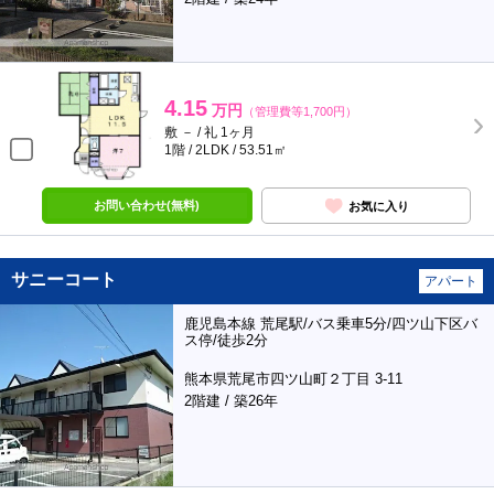
4.15
万円
（管理費等1,700円）
敷 － / 礼 1ヶ月
1階 / 2LDK / 53.51㎡
お問い合わせ(無料)
お気に入り
サニーコート
アパート
鹿児島本線 荒尾駅/バス乗車5分/四ツ山下区バ
ス停/徒歩2分
熊本県荒尾市四ツ山町２丁目 3-11
2階建 / 築26年