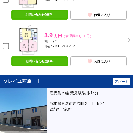
お問い合わせ(無料)
お気に入り
3.9
万円
（管理費等1,100円）
敷 － / 礼 －
1階 / 2DK / 40.04㎡
お問い合わせ(無料)
お気に入り
ソレイユ西原 Ⅰ
アパート
鹿児島本線 荒尾駅/徒歩14分
熊本県荒尾市西原町２丁目 9-24
2階建 / 築0年