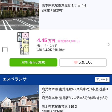
熊本県荒尾市東屋形１丁目 4-1
2階建 / 築20年
4.45
万円
（管理費等1,800円）
敷 － / 礼 1ヶ月
1階 / 1LDK / 46.49㎡
お問い合わせ(無料)
お気に入り
エスペランサ
アパート
鹿児島本線 南荒尾駅/バス乗車2分/市屋/徒歩3
分
鹿児島本線 荒尾駅/バス乗車8分/市屋/徒歩5分
熊本県荒尾市荒尾 519-3
2階建 / 築24年