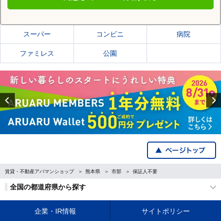
荒尾市の施設一覧
スーパー
コンビニ
病院
ファミレス
公園
Previous
賃貸・不動産アパマンショップ
熊本県
市部
保証人不要
全国の都道府県から探す
企業・IR情報
サイトポリシー