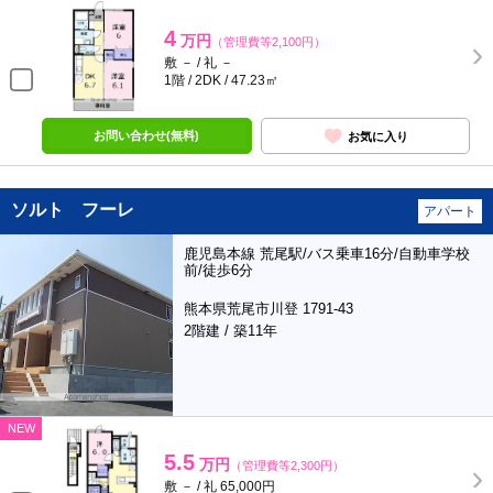
4
万円
（管理費等2,100円）
敷 － / 礼 －
1階 / 2DK / 47.23㎡
お問い合わせ(無料)
お気に入り
ソルト フーレ
アパート
鹿児島本線 荒尾駅/バス乗車16分/自動車学校
前/徒歩6分
熊本県荒尾市川登 1791-43
2階建 / 築11年
NEW
5.5
万円
（管理費等2,300円）
敷 － / 礼 65,000円